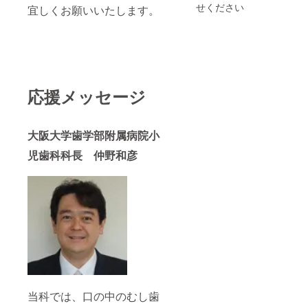
トグル
ルを目
す。お
せください
ミド ・
合。ホ
宜しくお願いいたします。
タル酸
安にお
湯を注
CoQ10
ワイト
＝2：
召し上
いだ瞬
・レス
ニング
1） • 60
がりく
間から
ベラト
が期待
カプセ
ださ
エキゾ
ロール •
できま
ル入り •
い。 株
チック
30 カプ
す。 自
1日2カ
式会社
で甘い
セル入
分磨き
プセル
H・K
香りが
り • 1日
の新習
を目安
応援メッセージ
協賛
ふわり
1カプセ
慣！ 外
にお召
と立ち
ルを目
出先、
し上が
上がり
安にお
アウト
りくだ
ます。
召し上
ドア、
大阪大学歯学部附属病院小
さい。
【フ
がりく
商談・
株式会
ローラ
ださ
接客
児歯科科長 仲野和彦
社H・
ルド
い。 株
前、気
K 協賛
リー
式会社
分転換
ム】 ラ
H・K
に。 ポ
ベン
協賛
ケット
ダーや
に収ま
カモ
るボト
ミー
ル入り
ル、オ
タブ
レンジ
レット
の花な
で手軽
ど、リ
にエチ
ラク
ケッ
ゼー
ト、商
当科では、口の中のむし歯
ション
談前や