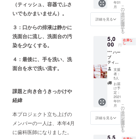
年01
化は、
（ティッシュ、容器でふさ
口腔内
トゥー
こ
月
がん、
の傷、
の
スペー
リ
いでもかまいません）。
糖尿
歯肉の
タ
ストも
ー
病、心
引き締
ン
２本つ
詳細を見る
を
疾患な
めに効
選
いてお
択
３：口からの排液は静かに
どの成
果的
す
り、今
る
人病や
な、オ
日から
洗面台に流し、洗面台の汚
5,0
アルツ
リジナ
本格的
在庫な
ハイ
00
ル原料
し
な口腔
染を少なくする。
円
マー、
の
ケアを
*** ハー
パーキ
WAKI（
始める
ブ
ンソン
シコニ
４：最後に、手を洗い、洗
ことが
ティー
病など
ン）を
出来ま
3種
面台を水で洗い流す。
の神経
配合。
す。
支援
セット
疾患の
古来よ
者：
*** ブラ
危険因
り日本
5人
ジル・
子の一
を含む
お届
アマゾ
つであ
東アジ
け予
課題と向き合うきっかけや
ンの奥
りま
定：
アで栽
地で自
2021
す。各
培され
経緯
年01
生する
臓器や
てきた
こ
月
野生種
組織の
の
「紫根
リ
のハー
恒常性
タ
(しこ
本プロジェクト立ち上げの
ー
ブ・コ
は、そ
ン
ん)」は
詳細を見る
を
ンナル
れぞれ
メンバーの一人は、本年4月
選
染料あ
択
ス®を配
の組織
す
るいは
る
に歯科医師になりました。
合した
の幹細
生薬と
5,5
オリジ
胞に
して重
在庫な