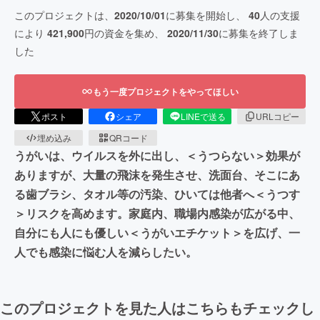
このプロジェクトは、
2020/10/01
に募集を開始し、
40
人の支援
により
421,900
円の資金を集め、
2020/11/30
に募集を終了しま
した
もう一度プロジェクトをやってほしい
ポスト
シェア
LINEで送る
URLコピー
埋め込み
QRコード
うがいは、ウイルスを外に出し、＜うつらない＞効果が
ありますが、大量の飛沫を発生させ、洗面台、そこにあ
る歯ブラシ、タオル等の汚染、ひいては他者へ＜うつす
＞リスクを高めます。家庭内、職場内感染が広がる中、
自分にも人にも優しい＜うがいエチケット＞を広げ、一
人でも感染に悩む人を減らしたい。
このプロジェクトを見た人はこちらもチェックし