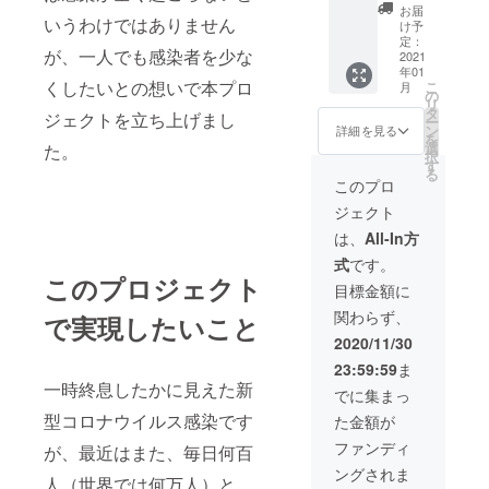
ンプ
別に配
り、至
ド）量
お届
の効果
リー
いうわけではありません
合され
福の
け予
が低下
が確認
ト) 1
ていま
定：
ティー
し、
されて
が、一人でも感染者を少な
本***
2021
す。の
タイム
サー
いま
年01
Wayal
ぼせ、
を演出
チュイ
す。 ア
くしたいとの想いで本プロ
こ
月
の
過敏
の
しま
ン（細
パタイ
リ
MEN’S
性、気
タ
す。女
胞の健
ジェクトを立ち上げまし
ト ホタ
ー
COMPL
分のム
ン
性の気
詳細を見る
康に必
テ貝由
を
ETE(メ
ラ、睡
選
持ちを
た。
要な役
来のア
択
ンズコ
眠障害
す
豊か
割を果
パタイ
る
ンプ
などの
に、そ
このプロ
たすタ
ト配
リート)
更年期
して幸
ンパク
合。歯
ジェクト
は、男
に起こ
せいっ
質）の
の汚れ
性に最
りやす
ぱいの
は、
All-In方
働きが
や黄ば
適な天
い症状
気持ち
低下が
み、口
式
です。
然由来
から体
にして
問題視
臭をア
このプロジェクト
成分を
を守
くれ
目標金額に
されて
パタイ
組み合
り、健
る、美
いま
トで吸
関わらず、
わせて
で実現したいこと
康的な
しく情
す。
着、除
いま
生活の
熱的な
2020/11/30
NMN5G
去しま
す。男
サポー
深紅色
は、細
す。ア
23:59:59
ま
性がい
トをし
のハー
胞の健
パタイ
一時終息したかに見えた新
つまで
ます。
ブ
でに集まっ
康に基
トは歯
も若々
成分: •
ティー
本的な
のエナ
型コロナウイルス感染です
た金額が
しく健
ビタミ
をご堪
役割を
メル質
康的に
ン
能くだ
ファンディ
果たす
の
が、最近はまた、毎日何百
生活す
B6（ピ
さい。
タンパ
97％、
ングされま
る為の
リドキ
【イン
人（世界では何万人）と
ク質で
骨の