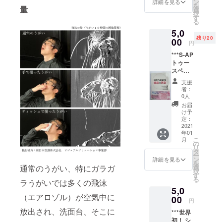
ン
水性ネ
詳細を見る
くが、
を
2008年10
パッ
量
選
イル』
この石
択
ケージ
月 姫路獨
す
ならパ
鹸の理
る
が異な
ラベン
念で
協大学薬学
5,0
る場合
フ
す。敏
部分子病態
残り20
があり
00
リー。
感肌や
円
ます。
学研究室
大切
トラブ
***S-AP
老若男
な爪を
ル肌な
教授（2018
トゥー
女を問
傷める
ど、デ
スペー
年3月まで）
わず、
ことな
リケー
スト
顔から
く、安
2011年 7
トなお
支援
＋ 口
足の裏
全にお
者：
肌も優
月 株式会
から始
までお
0人
しゃれ
しくキ
める健
使い頂
社ファルマ
を楽し
お届
レイに
康と美
けま
け予
むこと
しま
クリエ神
容*** 口
す。 敏
定：
ができ
す。
戸 代表取
は健康
2021
感肌、
ます。
90g 2
年01
の入り
アト
締役（現在
キッズ
個
こ
月
口、心
ピー体
の
ネイル
ティー
リ
に至る）
の出口
質の方
タ
にも安
セット
ー
口の中
にも好
ン
詳細を見る
心。 ク
株式会
を
のケア
評。赤
選
通常のうがい、特にガラガ
レパス
社 協
択
によっ
ちゃん
す
柄 水性
賛
る
て健
ラうがいでは多くの飛沫
のおむ
ネイル
5,0
康・美
つかぶ
（Aセッ
（エアロゾル）が空気中に
容を向
00
れに
ト）は
円
上させ
も。 消
必ず
放出され、洗面台、そこに
***世界
れば、
毒、マ
入って
初！ シ
おのず
スクに