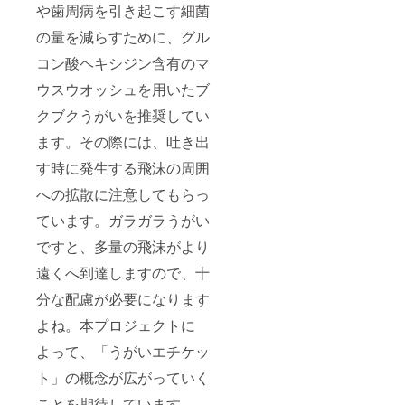
を深め
や歯周病を引き起こす細菌
食事
てくれ
後、
の量を減らすために、グル
る花々
コー
のハー
ヒーや
コン酸ヘキシジン含有のマ
ブを豪
たばこ
華に配
を口に
ウスウオッシュを用いたブ
合しま
した後
した。
に、歯
クブクうがいを推奨してい
優美で
ブラシ
ほのか
ます。その際には、吐き出
なしで
に甘い
も手軽
す時に発生する飛沫の周囲
ラベン
に使用
ダーの
できま
への拡散に注意してもらっ
エレガ
す。 株
ントな
式会社
ています。ガラガラうがい
香りの
シンシ
中で、
ア 協
ですと、多量の飛沫がより
カモ
賛
ミール
遠くへ到達しますので、十
のまろ
やかさ
分な配慮が必要になります
やオレ
よね。本プロジェクトに
ンジの
花の心
よって、「うがいエチケッ
地よい
苦みが
ト」の概念が広がっていく
重な
り、お
ことを期待しています。