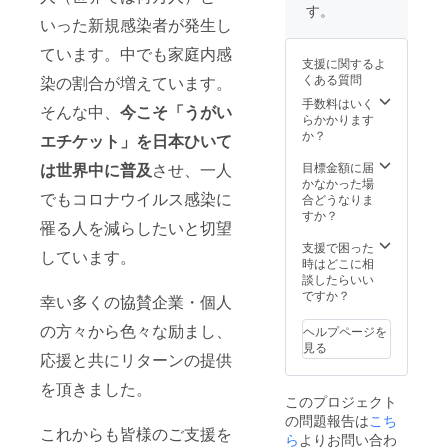
サポー
シン塩
ナーバ
す。
ある
65％を
トに適
酸塩） •
いった新規感染者が発生し
ラン
サー
占める
してい
ビタミ
ス】 エ
チュイ
成分で
ています。中でも家庭内感
ます。
ン
ルダー
ンや酸
あるリ
支援に関するよ
成分: •
B12（
フラ
化還元
ン酸カ
くある質問
染の割合が増えています。
ノコギ
シアノ
ワーの
酵素の
ルシウ
リパル
コバラ
手数料はいく
優しい
NAD＋
ムの１
そんな中、
今こそ「うがい
メット
ミン） •
らかかります
風味と
（ニコ
種で
Std、エ
ブラッ
か？
レモン
チンア
エチケット」を日本ひいて
す。イ
キス末 •
クコ
バーム
ミドア
オン交
β-シト
ホッ
目標金額に届
は世界中に普及
させ、一人
のふん
デニン
換によ
ステ
シュ
かなかった場
わりと
ジヌク
る有害
ロール
でもコロナウイルス感染に
ルート
合どうなりま
した草
レオチ
物質の
（濃縮
PE
すか？
花の風
ド）を
吸着で
罹る人を減らしたいと切望
フィト
2.5％ •
味が
活性化
口腔内
ステ
マカの
支援で困った
ベース
させる
の虫歯
しています。
ロー
根エキ
時はどこに相
で、蜂
働きが
菌など
ル） •
ス • カ
談したらいい
蜜の香
ありま
の悪玉
リコピ
ンゾウ
ですか？
りを思
す。 成
幸い多くの協賛企業・個人
菌を吸
ン • ト
根エキ
わせる
分： ・
収除去
マト エ
ス • ク
ハニー
の方々から色々な励まし、
N-アセ
ヘルプページを
しま
キス •
ランベ
ブッ
チルシ
見る
す。 他
RealAK
応援と共にリターンの提供
リーエ
シュの
ステイ
ポリリ
G®（L-
キス •
豊かな
ン ・L-
ン酸、
を頂きました。
アルギ
60カプ
アロマ
カルニ
キシリ
このプロジェクト
ニン：
セル入
もお楽
チン ・
トー
の問題報告は
こち
アル
り • 1日
しみ頂
ニコチ
ル、炭
これからも皆様のご支援を
ファケ
ら
よりお問い合わ
2カプセ
けま
ン酸ア
を配