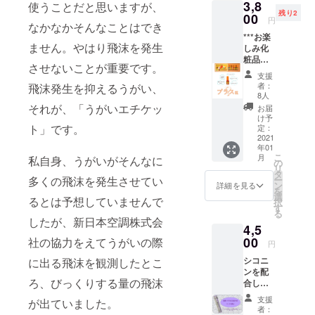
3,8
ター 講師
コール
使うことだと思いますが、
発者か
残り2
ドプロ
00
らの一
（2005年3月
円
なかなかそんなことはでき
セス製
言：泡
まで）
***お楽
法 グ
立ちが
ません。やはり飛沫を発生
しみ化
レード
2004年4月
なく、
粧品福
の高い
香料も
神戸大学保
させないことが重要です。
袋*** ク
天然植
入れて
支援
健管理セン
レパス
物性オ
いない
者：
飛沫発生を抑えるうがい、
柄 水性
イルの
ので歯
8人
ター学校
ネイル
みを使
磨き後
それが、「うがいエチケッ
お届
医 （2008
（Aセッ
用。防
のスッ
け予
ト）：
ト」です。
年3月まで）
腐剤や
定：
キリ感
クレパ
2021
人工香
には欠
2005年4月
年01
ス柄水
料、酸
けます
こ
月
有限会社
私自身、うがいがそんなに
性ネイ
化防止
の
が、む
リ
ルなら
剤など
タ
行動医科学
せるこ
ー
多くの飛沫を発生させてい
ではの
一切不
ン
ともな
詳細を見る
研究所
を
発色と
使用の
選
く長時
るとは予想していませんで
択
（現 有限
塗り心
無添加
す
間の歯
る
地 一度
石鹸で
磨きも
したが、新日本空調株式会
会社ティー
4,5
塗りで
す。ま
可能。
ズ） 取締
OK！調
00
た人工
社の協力をえてうがいの際
歯磨き
円
色技術
役
的な熱
直後で
シコニ
に出る飛沫を観測したとこ
を最大
を加え
も食事
（現在に至
ンを配
限に生
ない手
の味に
ろ、びっくりする量の飛沫
る）
合した
かした
作りの
変化を
動物に
発色の
コール
2006年4月
与えま
支援
が出ていました。
特化し
良さ 一
ドプロ
せん。
者：
株式会社