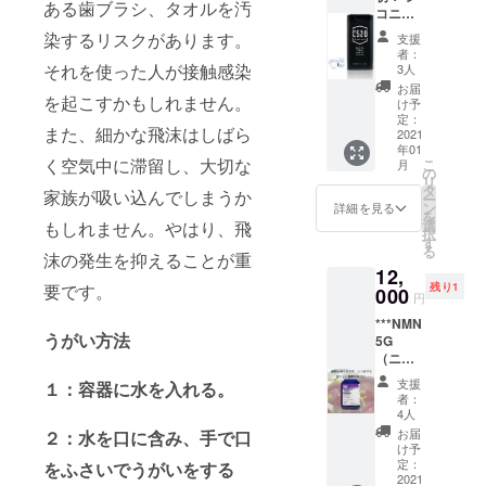
いま
ある歯ブラシ、タオルを汚
コニン
と心も
疲れた
す。プ
配合
明るく
肌はこ
染するリスクがあります。
ラスαは
支援
「タブ
なり、
れで休
者：
あけて
レット
心身共
それを使った人が接触感染
めてあ
3人
からの
型 歯磨
に健や
げま
お届
お楽し
き粉」
を起こすかもしれません。
かに毎
しょ
け予
み。 ク
C520（
日を送
定：
う。 株
レア
また、細かな飛沫はしばら
シー
2021
ること
式会社
モード
年01
ゴー
が出来
ファル
株式会
く空気中に滞留し、大切な
こ
月
ニーゼ
ます。
の
マクリ
社 協
リ
ロ）5個
歯学・
タ
エ神
家族が吸い込んでしまうか
賛
ー
セット
薬学・
ン
戸 協
詳細を見る
を
*** 天然
医学・
選
賛
もしれません。やはり、飛
択
由来の
伝統的
す
る
成分で
沫の発生を抑えることが重
東洋医
12,
あるシ
学の専
残り1
要です。
コニン
000
門家に
円
を分散
よる、
***NMN
化した
口と全
うがい方法
5G
WAKIを
身の健
（ニコ
世界で
康・美
チン酸
初めて
容との
支援
１：容器に水を入れる。
アミド
使用し
かかわ
者：
モノヌ
た歯磨
りを紹
4人
クレオ
き粉。
介した
お届
２：水を口に含み、手で口
チ
虫歯
本。 Dr.
け予
ド） 1
菌、口
定：
Taizo S-
をふさいでうがいをする
本*** 老
2021
内炎、
AP