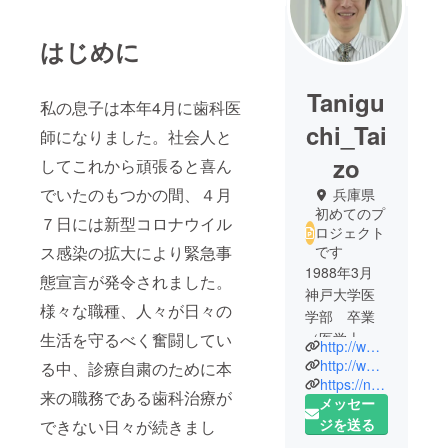
はじめに
Tanigu
私の息子は本年4月に歯科医
chi_Tai
師になりました。社会人と
zo
してこれから頑張ると喜ん
でいたのもつかの間、４月
兵庫県
初めてのプ
７日には新型コロナウイル
ロジェクト
ス感染の拡大により緊急事
です
1988年3月
態宣言が発令されました。
神戸大学医
様々な職種、人々が日々の
学部 卒業
生活を守るべく奮闘してい
（医学士）
http://www.pharmacrea.com/
1995年3月
http://www.pharmacrea.com/t_s/
る中、診療自粛のために本
神戸大学
https://nrid.nii.ac.jp/ja/nrid/1000070346253/
来の職務である歯科治療が
メッセー
大学院 医
ジを送る
できない日々が続きまし
学研究科