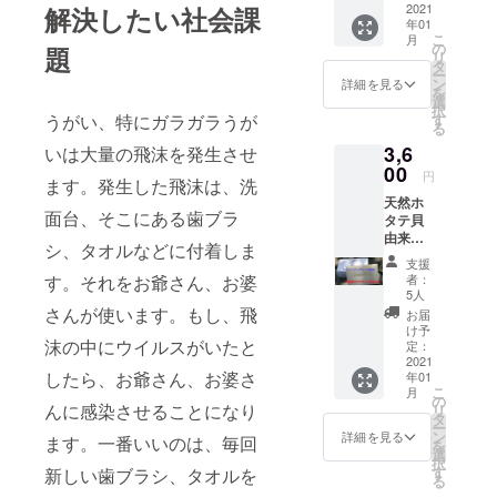
ウイル
2021
解決したい社会課
1995年4月
年01
スを強
こ
神戸大学医
月
力に吸
の
題
リ
着する
学部第三内
タ
ー
アパタ
ン
詳細を見る
科 医員
を
イトを
選
択
（1995年４
高配合
す
うがい、特にガラガラうが
る
した新
月まで）
3,6
商品。
いは大量の飛沫を発生させ
1995年5月
5つのフ
00
円
ます。発生した飛沫は、洗
兵庫県立高
リー：
天然ホ
界面活
齢者脳機能
面台、そこにある歯ブラ
タテ貝
性剤、
研究セン
由来の
防腐
シ、タオルなどに付着しま
天然ア
剤、合
ター研究部
支援
パタイ
成甘味
者：
す。それをお爺さん、お婆
基礎研究科
トが汚
料、着
5人
研究員
れや余
色料、
さんが使います。もし、飛
お届
分な皮
香料を
け予
兼 内科医
脂、老
沫の中にウイルスがいたと
含ま
定：
長（2002年3
廃物を
2021
ず、配
したら、お爺さん、お婆さ
年01
吸着し
月まで）
合成分
こ
月
て落と
は、厳
の
2002年4月
んに感染させることになり
リ
しま
選され
タ
ー
神戸大学バ
す。 こ
た天然
ン
詳細を見る
ます。一番いいのは、毎回
を
だわり
由来成
選
イオシグナ
択
の天然
分の
す
新しい歯ブラシ、タオルを
ル研究セン
る
素材と
み。 開