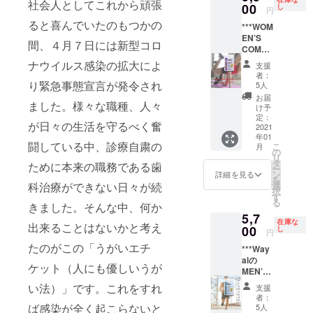
社会人としてこれから頑張
ナル
00
よって
し
用され
円
ハーブ
維持さ
ていま
ると喜んでいたのもつかの
***WOM
ティー3
れてい
した。
EN’S
種セッ
ます。
この紫
間、４月７日には新型コロ
COMPL
トで
この幹
根の主
E（ウー
す。
細胞の
ナウイルス感染の拡大によ
成分が
支援
マンズ
【ビュ
多くは
シコニ
者：
コンプ
ー
り緊急事態宣言が発令され
老化に
5人
ンで、
リー
ティー
より機
ファル
お届
ました。様々な職種、人々
ト） 1
ルー
能が低
け予
マクリ
本***
ジュ】
定：
下する
エ神戸
が日々の生活を守るべく奮
Wayal
2021
ハイビ
と示さ
社独自
年01
の
スカス
れてお
の特許
闘している中、診療自粛の
こ
月
WOME
やロー
の
りま
技術で
リ
N’S
ズヒッ
タ
す。 近
シコニ
ために本来の職務である歯
ー
COMPL
プの上
ン
年、研
詳細を見る
ン溶液
を
E(ウー
品な甘
選
科治療ができない日々が続
究によ
を開発
択
マンズ
酸っぱ
す
り、老
しまし
る
コンプ
きました。そんな中、何か
さの中
化によ
た。シ
5,7
リート)
に、レ
る疾患
コニン
在庫な
出来ることはないかと考え
は、今
00
モン
し
には
は、創
円
日の女
バーベ
NAD＋
傷治
たのがこの「うがいエチ
***Way
性のす
ナと蓮
（ニコ
癒、抗
alの
べての
の葉の
チンア
アレル
ケット（人にも優しいうが
MEN’S
栄養
高貴な
ミドア
ギー作
COMPL
ニーズ
香りが
デニン
い法）」です。これをすれ
用、抗
支援
ETE(メ
に合わ
ほのか
ジヌク
者：
炎症作
ンズコ
せて特
ば感染が全く起こらないと
に広が
5人
レオチ
用など