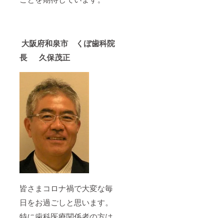
休み前
に魅惑
的なひ
と時を
お楽し
大阪府和泉市 くぼ歯科院
み頂け
ます。
長 久保茂正
ティー
バッグ
タイ
プ 各
16包入
り 株式
会社
SMC
協賛
皆さまコロナ禍で大変な毎
日をお過ごしと思います。
特に歯科医療関係者の方は