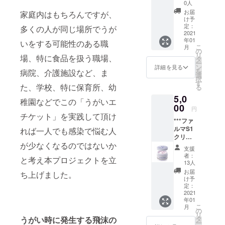
たク
般的な
セス製
0人
８０
リーム
アイビー
マニ
法によ
ｇ 2本
お届
家庭内はもちろんですが、
皮膚だ
キュア
り、植
け予
ティー
テック 神
けでな
に含ま
定：
物性オ
多くの人が同じ場所でうが
セット
戸ラボ所
く、肉
2021
れてい
イルの
株式会
年01
球のト
るよう
いをする可能性のある職
長 （2014
持つ天
社 協
こ
月
ラブル
な有害
の
然の美
賛
年7月まで）
リ
場、特に食品を扱う職場、
にも対
な有機
タ
容成分
ー
2007年8月
応。 動
溶剤
ン
や保湿
詳細を見る
を
病院、介護施設など、ま
物病院
（酢酸
選
成分
先端医療振
択
用新商
ブチ
す
を、そ
た、学校、特に保育所、幼
る
興財団クラ
品です
ル、ト
のまま
5,0
が特別
スター推進
ルエン
石鹸に
稚園などでこの「うがいエ
に協賛
00
等）を
閉じ込
円
センターア
いたし
使用せ
チケット」を実践して頂け
めま
ドバイ
***ファ
ます。
ず、
す。 デ
ルマS1
３０
れば一人でも感染で悩む人
「水」
ザー
リケー
クリー
ｇ 2本
を主成
トなお
（2008年3月
が少なくなるのではないか
ム 2本
株式会
分とし
肌の方
支援
*** 肌
まで）
社ファ
て作ら
に 汚れ
者：
と考え本プロジェクトを立
トラブ
ルマク
れた新
13人
や余分
2007年9月
ルには
リエ神
しいマ
な脂は
お届
ち上げました。
姫路獨協大
これひ
戸 協
ニキュ
け予
十分に
とつで
賛
定：
学薬学部
アで
落と
OK。 内
2021
す。
し、肌
客員教授
年01
容は同
しかも
への刺
こ
月
（2008年9月
じです
の
『クレ
激は極
リ
が外
タ
うがい時に発生する飛沫の
パス柄
まで）
力少な
ー
装・