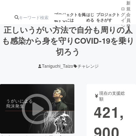
新
ロ
規
グ
会
プロジェクトを掲
はじ
プロジェクト
/
載するには
める
をさがす
イ
員
ン
登
正しいうがい方法で自分も周りの人
録
も感染から身を守りCOVID-19を乗り
切ろう
人気のプロ
注目のリ
注目の新着プロ
募集終了が近いプ
もうすぐ公開
ジェクト
ターン
ジェクト
ロジェクト
されます
Taniguchi_Taizo
チャレンジ
アート・写真
音楽
現在の支援総
テクノロジー・ガジェット
ゲーム・サ
額
421,
映像・映画
書籍・雑誌
900
ビジネス・起業
チャレンジ