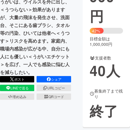
うがいは、ウイルスを外に出し、
円
＜うつらない＞効果があります
まちづくり・地域活性化
が、大量の飛沫を発生させ、洗面
台、そこにある歯ブラシ、タオル
CAMPFIRE for Social Good
CAMPFIRE Creation
42%
等の汚染、ひいては他者へ＜うつ
CAMPFIREふるさと納税
machi-ya
コミュニティ
目標金額は
す＞リスクを高めます。家庭内、
1,000,000円
職場内感染が広がる中、自分にも
人にも優しい＜うがいエチケット
支援者数
40
人
＞を広げ、一人でも感染に悩む人
を減らしたい。
ポスト
シェア
LINEで送る
URLコピー
募集終了まで残
り
埋め込み
QRコード
終了