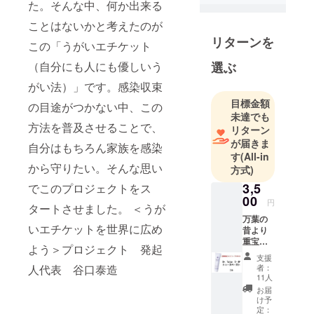
博士課程
た。そんな中、何か出来る
修了（医学
ことはないかと考えたのが
博士）
リターンを
この「うがいエチケット
1988年4月
神戸大学医
選ぶ
（自分にも人にも優しいう
学部付属病
がい法）」です。感染収束
院 研修医
目標金額
の目途がつかない中、この
（1989年5月
未達でも
まで）
方法を普及させることで、
リターン
1989年6月
が届きま
自分はもちろん家族を感染
兵庫県立淡
す
(All-in
から守りたい。そんな思い
方式)
路病院内
科 研修医
3,5
でこのプロジェクトをス
00
（1990年3月
円
タートさせました。 ＜うが
まで）
万葉の
いエチケットを世界に広め
昔より
1990年4月
重宝さ
兵庫県立淡
よう＞プロジェクト 発起
れてき
支援
路病院内
た紫根
者：
人代表 谷口泰造
の主成
科 医員
11人
分シコ
お届
（1991年3月
ニンと
け予
まで）
細菌・
定：