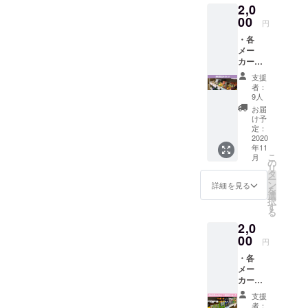
2,0
※賞味期
してくださっていると思い
限切れ
00
円
の商品
ますので、メールと商品発
・各
は含ま
メー
れてい
送作業を優先的に進め、そ
カーの
ませ
食料品
れが完了しましたら店内掲
ん。
支援
詰め合
者：
示やホームページ掲載の作
わせ
9人
（メー
お届
業を行なおうと考えており
カー希
け予
望小売
定：
ます。また、進捗状況をこ
価格の
2020
年11
合計＋
ちらでお知らせいたします
こ
月
送料で
の
リ
ので、何卒よろしくお願い
2,500円
タ
ー
相当）
ン
詳細を見る
申し上げます。
を
・サン
選
択
クス
す
る
メール
2,0
※お菓
子、
00
円
カップ
・各
麺、缶
メー
詰、レ
カーの
トルト
食料品
食品、
支援
詰め合
ドリン
者：