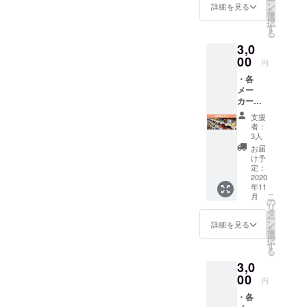
ー
ムペー
賞味期
ン
詳細を見る
を
ジに掲
限切れ
選
択
載
の商品
す
る
（プラ
は含ま
3,0
イバ
れてい
シー保
00
ませ
円
護の観
ん。
・各
点よ
メー
り、
カーの
ニック
お菓子
ネーム
支援
詰め合
や社
者：
わせ
名、掲
3人
（メー
載の辞
お届
カー希
退も可
け予
望小売
能で
定：
価格の
2020
す。）
年11
合計＋
・サン
こ
月
送料で
クス
の
リ
3,500円
メール
タ
ー
相当）
※備考欄
ン
詳細を見る
を
・お名
には必
選
択
前を
ず掲載
す
る
ホーム
するお
3,0
ページ
名前
に掲載
00
（ニッ
円
（プ
クネー
・各
ライバ
ム・社