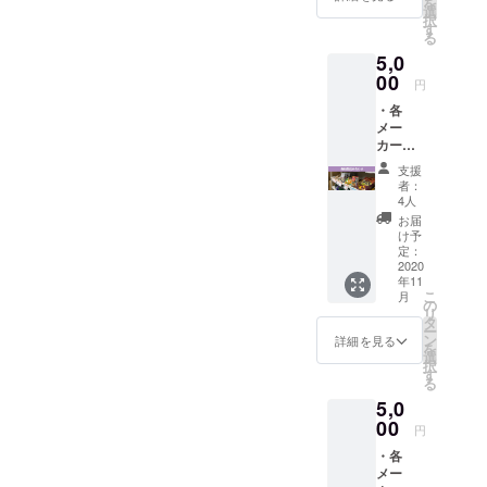
を
・お名
前を店
選
するお
しま
択
前を
内に掲
す
名前
す。
る
ホーム
示
（ニッ
5,0
ページ
（プラ
クネー
に掲載
00
イバ
ム・社
円
（プ
シー保
名）ま
・各
ライバ
護の観
たは掲
メー
シー保
点よ
載＆掲
カーの
護の観
り、
示辞退
食料品
点よ
ニック
の旨の
支援
詰め合
り、
ネーム
ご記載
者：
わせ
ニック
や社
4人
をお願
（メー
ネーム
名、掲
いいた
お届
カー希
や社
示の辞
け予
しま
望小売
名、掲
定：
退も可
す。 ※
価格の
2020
載の辞
能で
掲載＆
年11
合計＋
退も可
す。）
掲示辞
こ
月
送料で
能で
の
・サン
退の場
リ
5,500円
す。）
タ
クス
合で
ー
相当）
・お名
ン
メール
詳細を見る
も、
を
・お名
前を店
選
※賞味期
メール
択
前を
内に掲
す
限切れ
にはお
る
ホーム
示
の商品
名前を
5,0
ページ
（プラ
が含ま
入れさ
に掲載
00
イバ
れてい
せてい
円
（プ
シー保
ます
ただき
・各
ライバ
護の観
が、ま
たいの
メー
シー保
点よ
だ美味
で、フ