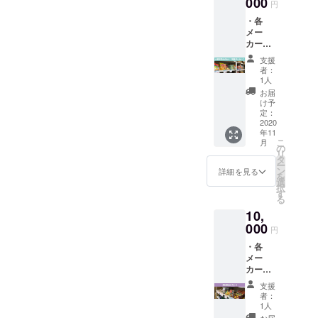
000
人ブロ
詰、レ
しく食
円
載
グ、
トルト
べられ
・各
（プラ
SNS、
食品、
る事を
メー
イバ
企業サ
ドリン
確認済
カーの
シー保
イトな
クなど
みです
お菓子
護の観
ど） ・
の食品
ので、
支援
詰め合
点よ
お名前
全般か
者：
ご安心
わせ
り、
を店内
1人
らラン
くださ
（メー
ニック
に掲示
ダムに
お届
い。 ※
カー希
ネーム
（プ
け予
入って
備考欄
望小売
や社
定：
ライバ
いま
には必
価格の
2020
名、掲
シー保
す。 ※
ず掲載
年11
合計＋
載の辞
護の観
賞味期
するお
こ
月
送料で
退も可
の
点よ
限切れ
名前
リ
10,000
能で
タ
り、
の商品
（ニッ
ー
円相
す。）
ン
ニック
詳細を見る
は含ま
クネー
を
当） ・
・宣伝
選
ネーム
れてい
ム・社
択
お名前
したい
す
や社
ませ
名）ま
る
をホー
各種リ
名、掲
ん。 ※
たは掲
10,
ムペー
ンクを
示の辞
備考欄
載＆掲
ジに掲
000
ホーム
退も可
には必
円
示辞退
載
ページ
能で
ず掲載
の旨の
・各
（プラ
に掲載
す。）
するお
ご記載
メー
イバ
（個
・サン
名前
をお願
カーの
シー保
人ブロ
クス
（ニッ
いいた
食料品
護の観
グ、
メール
クネー
支援
しま
詰め合
点よ
SNS、
※備考欄
者：
ム・社
す。
わせ
り、
企業サ
1人
には必
名）ま
（メー
ニック
イトな