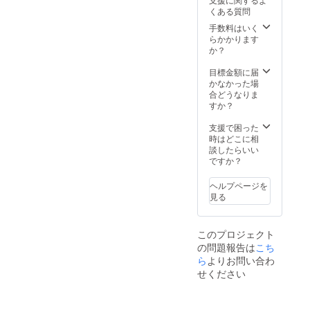
援
前を
ム・社
名）、
たしま
くある質問
（いい
ホーム
名）、
宣伝
す。
ね！、
ページ
宣伝
手数料はいく
URL、
フォ
に掲載
URL、
らかかります
または
ロー、
（プ
または
か？
掲載＆
リツ
ライバ
掲載＆
掲示辞
イート
シー保
掲示辞
目標金額に届
退の旨
など）
護の観
退の旨
かなかった場
のご記
・お名
点よ
のご記
合どうなりま
載をお
前を店
り、
載をお
すか？
願いい
内に掲
ニック
願いい
たしま
示
ネーム
たしま
支援で困った
す。
（プラ
や社
す。 ※
時はどこに相
イバ
名、掲
バナー
談したらいい
シー保
載の辞
配置を
ですか？
護の観
退も可
ご希望
点よ
能で
の場
ヘルプページを
り、
す。）
合、後
見る
ニック
・宣伝
日改め
ネーム
したい
て画像
や社
各種リ
データ
このプロジェクト
名、掲
ンクを
をメー
の問題報告は
こち
示の辞
ホーム
ルにて
退も可
ページ
ら
よりお問い合わ
お送り
能で
に掲載
いただ
せください
す。）
（個
きます
・お礼
人ブロ
ので、
のメー
グ、
それま