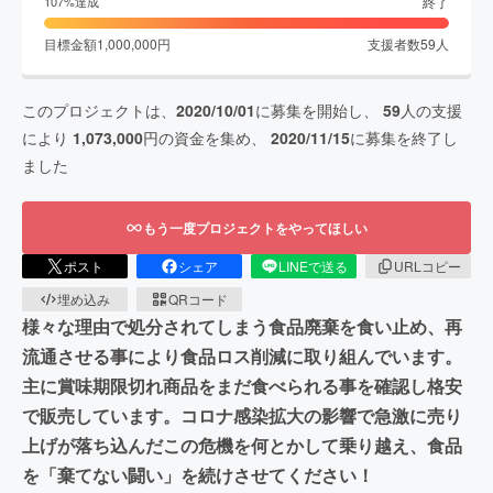
終了
107
%達成
目標金額
1,000,000
円
支援者数
59
人
このプロジェクトは、
2020/10/01
に募集を開始し、
59
人の支援
により
1,073,000
円の資金を集め、
2020/11/15
に募集を終了し
ました
もう一度プロジェクトをやってほしい
ポスト
シェア
LINEで送る
URLコピー
埋め込み
QRコード
様々な理由で処分されてしまう食品廃棄を食い止め、再
流通させる事により食品ロス削減に取り組んでいます。
主に賞味期限切れ商品をまだ食べられる事を確認し格安
で販売しています。コロナ感染拡大の影響で急激に売り
上げが落ち込んだこの危機を何とかして乗り越え、食品
を「棄てない闘い」を続けさせてください！