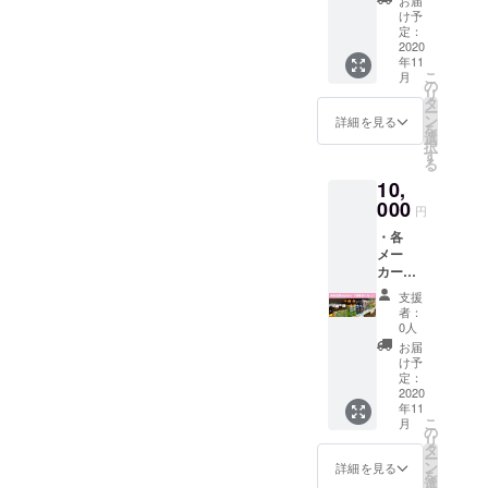
ず掲載
お届
たは掲
カー希
ネーム
ど） ・
け予
するお
載＆掲
望小売
や社
定：
お名前
名前
示辞退
価格の
2020
名、掲
を店内
（ニッ
の旨の
年11
合計＋
載の辞
に掲示
クネー
ご記載
こ
月
送料で
退も可
の
（プ
ム・社
をお願
リ
11,000
能で
タ
ライバ
名）、
いいた
ー
円相
す。）
ン
シー保
詳細を見る
宣伝
しま
を
当） ・
・宣伝
選
護の観
URL、
す。
択
お名前
したい
す
点よ
または
る
をホー
各種リ
り、
掲載＆
10,
ムペー
ンクを
ニック
掲示辞
ジに掲
000
ホーム
ネーム
退の旨
円
載
ページ
や社
のご記
・各
（プラ
に掲載
名、掲
載をお
メー
イバ
（個
示の辞
願いい
カーの
シー保
人ブロ
退も可
たしま
食料品
護の観
グ、
能で
す。 ※
支援
詰め合
点よ
SNS、
す。）
者：
掲載＆
わせ
り、
企業サ
0人
・サン
掲示辞
（メー
ニック
イトな
クス
お届
退の場
カー希
ネーム
ど） ・
け予
メール
合で
望小売
や社
定：
お名前
※賞味期
も、
価格の
2020
名、掲
を店内
限切れ
メール
年11
合計＋
載の辞
に掲示
の商品
にはお
こ
月
送料で
退も可
の
（プ
が含ま
名前を
リ
10,000
能で
タ
ライバ
れてい
入れさ
ー
円相
す。）
ン
シー保
詳細を見る
ます
せてい
を
当） ・
・宣伝
選
護の観
が、ま