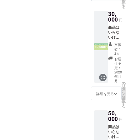
ただき
択
お名前
したい
す
点よ
だ美味
たいの
る
をホー
各種リ
り、
しく食
で、フ
30,
ムペー
ンクを
ニック
べられ
ルネー
ジに掲
000
ホーム
ネーム
る事を
円
ム
載
ページ
や社
確認済
（ニッ
商品は
（プラ
に掲載
名、掲
みです
クネー
いらな
イバ
（個
示の辞
ので、
ム可）
いけど
シー保
人ブロ
退も可
ご安心
のご記
応援す
護の観
グ、
能で
くださ
支援
載をお
るよ！
点よ
SNS、
す。）
者：
い。 ※
願いい
という
り、
企業サ
2人
・サン
備考欄
たしま
方はこ
ニック
イトな
クス
お届
には必
す。
ちらを
ネーム
ど） ・
け予
メール
ず掲載
お選び
や社
定：
お名前
※賞味期
するお
くださ
2020
名、掲
を店内
限切れ
名前
年11
い。 ・
載の辞
に掲示
の商品
（ニッ
こ
月
お名前
退も可
の
（プ
は含ま
クネー
リ
をホー
能で
タ
ライバ
れてい
ム・社
ー
ムペー
す。）
ン
シー保
詳細を見る
ませ
名）、
を
ジに掲
・宣伝
選
護の観
ん。 ※
宣伝
択
載
したい
す
点よ
備考欄
URL、
る
（プラ
各種リ
り、
には必
または
50,
イバ
ンクを
ニック
ず掲載
掲載＆
シー保
000
ホーム
ネーム
するお
円
掲示辞
護の観
ページ
や社
名前
退の旨
商品は
点よ
に掲載
名、掲
（ニッ
のご記
いらな
り、
（個
示の辞
クネー
載をお
いけど
ニック
人ブロ
退も可
ム・社
願いい