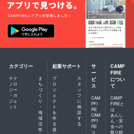
データ
イバ
をメー
シー保
ルにて
護の観
お送り
点よ
いただ
り、
きます
ニック
ので、
ネーム
それま
や社
でに画
名、掲
像をご
示の辞
用意く
退も可
ださ
能で
い。
す。）
※SNS応
・サン
カテゴリー
起案サポート
サ
CAMP
援をご
クス
ー
FIRE
希望の
メール
テク
ま
プ
ス
場合、
※備考欄
ビ
につい
情報発
には必
ノロ
ち
ロ
タ
ス
て
信源の
ず掲載
ジー
づ
ジ
ッ
アカウ
するお
・ガ
く
ェ
フ
ント名
名前
CAM
CAMP
ジェ
り
ク
に
のご記
（ニッ
PFI
FIREと
ット
・
ト
相
載をお
クネー
RE
は
願いい
ム・社
地
を
談
CAM
あんし
たしま
名）、
域
作
す
PFI
ん・安
す。
宣伝
活
る
る
URL、
RE
全への
性
資
または
コ
取り組