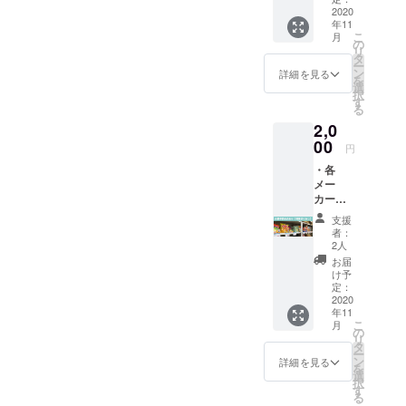
価格の
2020
載をお
思って活動
個別のサンクスメールにつ
で、正式に配信が決定しま
なので急な速報やスクープ
年11
合計＋
願いい
こ
していま
月
送料で
たしま
の
きましては順番にお送りし
したら改めてお知らせいた
が入った場合には予定変更
リ
2,500円
す。
す。
タ
ー
相当）
ておりますので、まだ届い
します。
になる場合がありますの
ン
詳細を見る
を
・サン
選
択
ていない方は恐れ入ります
で、ご了承ください。
クス
す
る
メール
がもう少々お時間を頂戴い
2,0
※賞味期
限切れ
00
たしたく思います。さて、
円
の商品
・各
が含ま
サンクスメールと同時進行
メー
れてい
でリターン商品集めも進め
カーの
ます
お菓子
が、ま
支援
ておりますが、本日午前中
詰め合
だ美味
者：
わせ
しく食
2人
に車が満載になるくらいの
（メー
べられ
お届
カー希
る事を
量をかき集めてきました！
け予
望小売
確認済
定：
店頭に並べる分も含んでお
価格の
2020
みです
年11
合計＋
ので、
こ
りますのでまだ充分とは言
月
送料で
ご安心
の
リ
2,000円
くださ
タ
えませんが、徐々に進めて
ー
相当）
い。
ン
詳細を見る
を
・サン
選
いく予定です。多くの方
択
クス
す
る
が、商品の到着を心待ちに
メール