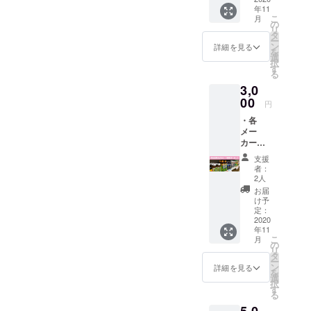
載の辞
ので、
願いい
年11
合計＋
退も可
ご安心
たしま
こ
月
送料で
能で
の
くださ
す。
リ
3,500円
す。）
タ
い。 ※
ー
相当）
・サン
ン
備考欄
詳細を見る
を
・お名
クス
選
には必
択
前を
メール
す
ず掲載
る
ホーム
※賞味期
するお
3,0
ページ
限切れ
名前
に掲載
00
の商品
（ニッ
円
（プ
は含ま
クネー
・各
ライバ
れてい
ム・社
メー
シー保
ませ
名）ま
カーの
護の観
ん。 ※
たは掲
食料品
点よ
備考欄
載辞退
支援
詰め合
り、
には必
の旨の
者：
わせ
ニック
ず掲載
2人
ご記載
（メー
ネーム
するお
をお願
お届
カー希
や社
名前
け予
いいた
望小売
名、掲
定：
（ニッ
しま
価格の
2020
載の辞
クネー
す。
年11
合計＋
退も可
ム・社
こ
月
送料で
能で
の
名）ま
リ
3,000円
す。）
タ
たは掲
ー
相当）
・サン
ン
載辞退
詳細を見る
を
・お名
クス
選
の旨の
択
前を
メール
す
ご記載
る
ホーム
※お菓
をお願
ページ
子、