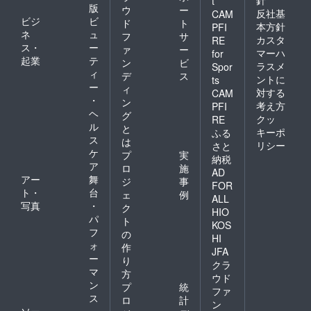
針
t
※SNS応
版
ウ
ー
反社基
CAM
援をご
ビジ
ビ
ド
ト
希望の
本方針
PFI
ネ
ュ
フ
サ
場合、
カスタ
RE
ス・
ー
情報発
ァ
ー
マーハ
for
信源の
起業
テ
ン
ビ
ラスメ
Spor
アカウ
ィ
デ
ス
ントに
ts
ント名
ー
ィ
対する
のご記
CAM
・
ン
載をお
考え方
PFI
ヘ
願いい
グ
クッ
RE
たしま
ル
と
キーポ
ふる
す。 ※
ス
は
リシー
さと
創業サ
ケ
プ
実
納税
ポート
ア
ロ
施
は電話
AD
アー
舞
ジ
事
やメー
FOR
ト・
台
ルでの
ェ
例
ALL
お手伝
写真
・
ク
HIO
いが中
パ
ト
KOS
心とな
フ
の
ります
HI
ォ
作
が、近
JFA
ー
場の場
り
クラ
合は実
マ
方
ウド
際に足
ン
プ
統
ファ
を運ぶ
ス
ロ
計
事も可
ン