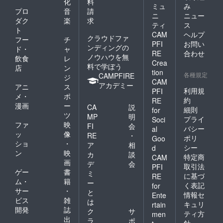
化
料
掲載＆
ミュ
み
掲示辞
プロ
音
請
ニ
ニュー
退の旨
ダク
楽
求
ティ
ス
のご記
ト
CAM
ヘルプ
載をお
クラウドファ
フー
チ
願いい
PFI
お問い
ンディングの
ド・
ャ
たしま
RE
合わせ
ノウハウを無
飲食
レ
す。 ※
Crea
料で学ぼう
バナー
店
ン
tion
配置を
各種規定
CAMPFIRE
ジ
CAM
ご希望
アカデミー
アニ
ス
の場
利用規
PFI
メ・
ポ
合、後
約
RE
漫画
ー
日改め
CA
説
細則
for
て画像
ツ
MP
明
プライ
Soci
データ
ファ
映
FI
会
バシー
al
をメー
ッ
像
RE
・
ポリ
ルにて
Goo
ショ
・
ア
相
お送り
シー
d
ン
映
いただ
カ
談
特定商
CAM
きます
画
デ
会
取引法
PFI
ので、
ゲー
書
ミ
に基づ
RE
それま
ム・
籍
ー
く表記
for
でに画
サー
・
と
像をご
情報セ
Ente
ビス
雑
は
用意く
キュリ
rtain
開発
誌
ださ
ク
サ
ティ方
men
い。
出
ラ
ポ