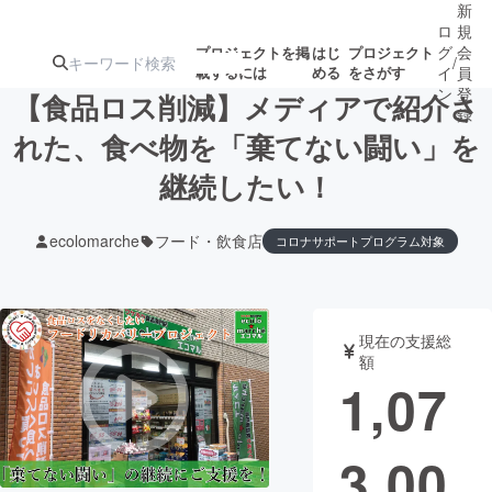
新
ロ
規
グ
会
プロジェクトを掲
はじ
プロジェクト
/
載するには
める
をさがす
イ
員
ン
登
【食品ロス削減】メディアで紹介さ
録
れた、食べ物を「棄てない闘い」を
継続したい！
人気のプロ
注目のリ
注目の新着プロ
募集終了が近いプ
もうすぐ公開
ジェクト
ターン
ジェクト
ロジェクト
されます
ecolomarche
フード・飲食店
コロナサポートプログラム対象
アート・写真
音楽
現在の支援総
テクノロジー・ガジェット
ゲーム・サ
額
1,07
映像・映画
書籍・雑誌
3,00
ビジネス・起業
チャレンジ