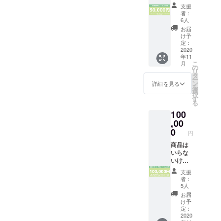
応援す
ネーム
グ、
能で
名）、
支援
たしま
るよ！
や社
SNS、
す。）
者：
宣伝
す。
という
名、掲
企業サ
6人
・サン
URL、
方はこ
載の辞
イトな
クス
お届
または
ちらを
退も可
ど） ・
け予
メール
掲載＆
お選び
能で
定：
お名前
※お菓
掲示辞
くださ
2020
す。）
を店内
子、
退の旨
年11
い。 ・
・宣伝
に掲示
カップ
のご記
こ
月
お名前
したい
の
（プ
麺、缶
載をお
リ
をホー
各種リ
タ
ライバ
詰、レ
願いい
ー
ムペー
ンクを
ン
シー保
詳細を見る
トルト
たしま
を
ジに掲
ホーム
選
護の観
食品、
す。
択
載
ページ
す
点よ
ドリン
る
（プラ
に掲載
り、
クなど
100
イバ
（個
ニック
の食品
シー保
,00
人ブロ
ネーム
全般か
護の観
グ、
0
や社
らラン
円
点よ
SNS、
名、掲
ダムに
り、
商品は
企業サ
示の辞
入って
ニック
いらな
イトな
退も可
いま
ネーム
いけど
ど） ・
能で
す。 ※
や社
応援す
さらに
す。）
賞味期
支援
名、掲
るよ！
トップ
・サン
限切れ
者：
載の辞
という
ページ
クス
5人
の商品
退も可
方はこ
にリン
メール
が含ま
お届
能で
ちらを
ク用バ
※お菓
け予
れてい
す。）
お選び
ナーを1
定：
子、
ます
・宣伝
くださ
2020
年間配
カップ
が、ま