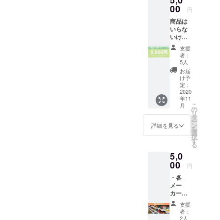
5,0
いいた
に掲載
00
カップ
しま
円
（プ
麺、缶
す。
商品は
ライバ
詰、レ
いらな
シー保
トルト
いけど
護の観
食品、
応援す
点よ
ドリン
支援
るよ！
り、
クなど
者：
という
ニック
の食品
5人
方はこ
ネーム
全般か
お届
ちらを
や社
らラン
け予
お選び
名、掲
定：
ダムに
くださ
2020
載の辞
入って
年11
い。 ・
退も可
いま
こ
月
お名前
能で
の
す。 ※
リ
をホー
す。）
タ
賞味期
ー
ムペー
・サン
ン
限切れ
詳細を見る
を
ジに掲
クス
選
の商品
択
載
メール
す
が含ま
る
（プラ
※お菓
れてい
5,0
イバ
子、
ます
シー保
00
カップ
が、ま
円
護の観
麺、缶
だ美味
・各
点よ
詰、レ
しく食
メー
り、
トルト
べられ
カーの
ニック
食品、
る事を
お菓子
ネーム
ドリン
確認済
支援
詰め合
や社
クなど
みです
者：
わせ
名、掲
の食品
2人
ので、