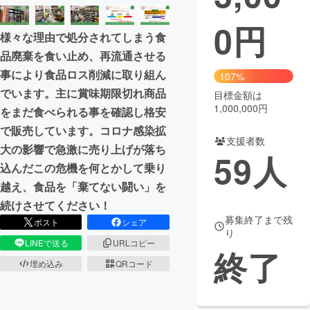
0
円
まちづくり・地域活性化
様々な理由で処分されてしまう食
品廃棄を食い止め、再流通させる
CAMPFIRE for Social Good
CAMPFIRE Creation
事により食品ロス削減に取り組ん
107%
CAMPFIREふるさと納税
machi-ya
コミュニティ
でいます。主に賞味期限切れ商品
目標金額は
1,000,000円
をまだ食べられる事を確認し格安
で販売しています。コロナ感染拡
支援者数
大の影響で急激に売り上げが落ち
59
人
込んだこの危機を何とかして乗り
越え、食品を「棄てない闘い」を
続けさせてください！
募集終了まで残
ポスト
シェア
り
LINEで送る
URLコピー
終了
埋め込み
QRコード