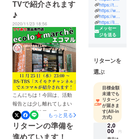
TVで紹介されます
す。
https://twitter.com/ecolomarche
ぱなしの床で、さらに入り
https://www.facebook.com/ecolomarche
♪
口を開けたままなので一日
https://www.instagram.com/ecolomarche/
まだ食べら
https://lin.ee/1OVr9rg
2020/11/23 18:56
れるのに捨
中いるととても寒く、つい
メッセー
てられてし
に足元のヒーターを使い始
ジを送る
まう食品
めてしまいました。リター
を、もう一
ン商品はお待たせして申し
度店頭に並
べて消費者
リターンを
訳ございません。商品が概
の方々の元
ね揃ってきており、梱包も
選ぶ
に届けたい
一部を除きほとんどが完了
という想い
しております。近日中には
で、2019年
目標金額
11月にオー
未達でも
こんにちは！今回は、活動
発送できると思いますの
リターン
プンしまし
報告とは少し離れてしまい
で、改めてお知らせいたし
が届きま
た。
す
(All-in
ますが、明後日11月25日
ます。さて、緊急告知で
もっと見る
方式)
今、世界で
（水）23時よりBS-
す！ 本日、既にオンエア中
リターンの準備を
2,0
は様々な問
TBS「スイモクチャンネ
ではありますが、16:40〜の
00
円
題を解決す
進めています！
ル」にて、エコマル（エコ
テレビ朝日「スーパーJチャ
商品は