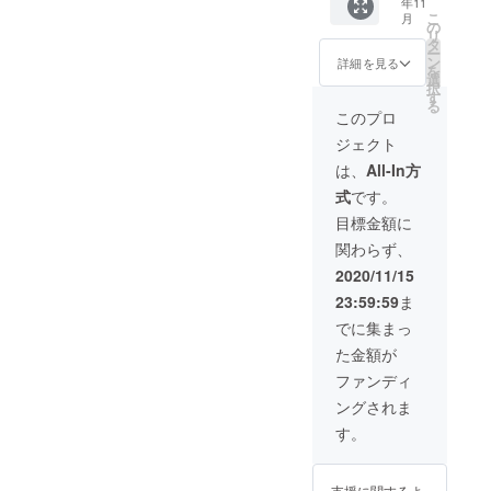
年11
したい
い。 ・
置 ・お
麺、缶
だ美味
こ
月
各種リ
食品ロ
名前を
の
詰、レ
しく食
リ
ンクを
ス削減
店内に
タ
トルト
べられ
ー
ホーム
関連を
掲示
ン
食品、
詳細を見る
る事を
を
ページ
創業予
（プラ
選
ドリン
確認済
択
に掲載
定の
イバ
す
クなど
みです
る
（個
方、ま
シー保
の食品
このプロ
ので、
人ブロ
たは興
護の観
全般か
ご安心
ジェクト
グ、
味のあ
点よ
らラン
くださ
SNS、
る方の
り、
ダムに
は、
All-In方
い。 ※
企業サ
起業・
ニック
入って
備考欄
式
です。
イトな
開店サ
ネーム
いま
には必
ど） ・
ポート
や社
す。 ※
目標金額に
ず掲載
さらに
（当
名、掲
賞味期
するお
関わらず、
トップ
方の開
示の辞
限切れ
名前
ページ
店で得
退も可
の商品
2020/11/15
（ニッ
にリン
たノウ
能で
は含ま
クネー
23:59:59
ま
ク用バ
ハウや
す。）
れてい
ム・社
ナーを
業界
・サン
ませ
でに集まっ
名）、
配置 ・
ネット
クス
ん。 ※
宣伝
た金額が
SNSや
ワーク
メール
備考欄
URL、
フェイ
作り、
※備考欄
には必
ファンディ
または
スブッ
その他
には必
ず掲載
掲載＆
ングされま
クなど
のサ
ず掲載
するお
掲示辞
の情報
ポート
するお
名前
す。
退の旨
発信源1
全
名前
（ニッ
のご記
種類を1
般。）
（ニッ
クネー
載をお
年間応
・お名
クネー
ム・社
願いい
支援に関するよ