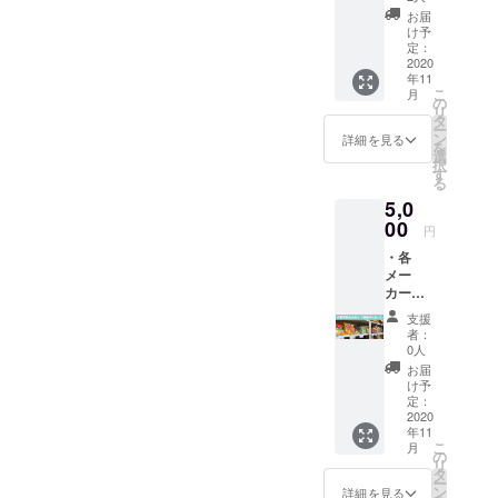
（メー
載の辞
全般か
ご安心
お届
カー希
退も可
らラン
け予
くださ
望小売
能で
定：
ダムに
い。 ※
価格の
2020
す。）
入って
備考欄
年11
合計＋
・お名
いま
には必
こ
月
送料で
前を店
の
す。 ※
ず掲載
リ
5,500円
内に掲
タ
賞味期
するお
ー
相当）
示
ン
限切れ
詳細を見る
名前
を
・お名
（プラ
選
の商品
（ニッ
択
前を
イバ
す
は含ま
クネー
る
ホーム
シー保
れてい
ム・社
5,0
ページ
護の観
ませ
名）ま
に掲載
00
点よ
ん。 ※
たは掲
円
（プ
り、
備考欄
載辞退
・各
ライバ
ニック
には必
の旨の
メー
シー保
ネーム
ず掲載
ご記載
カーの
護の観
や社
するお
をお願
お菓子
点よ
名、掲
名前
いいた
支援
詰め合
り、
示の辞
（ニッ
者：
しま
わせ
ニック
退も可
0人
クネー
す。
（メー
ネーム
能で
ム・社
お届
カー希
や社
す。）
け予
名）ま
望小売
名、掲
定：
・サン
たは掲
価格の
2020
載の辞
クス
載辞退
年11
合計＋
退も可
メール
の旨の
こ
月
送料で
能で
の
※備考欄
ご記載
リ
5,000円
す。）
タ
には必
をお願
ー
相当）
・お名
ン
ず掲載
詳細を見る
いいた