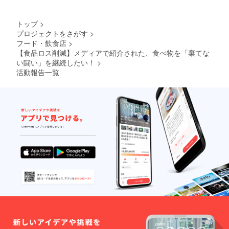
ル ※備
SNS、
でに画
考欄に
企業サ
像をご
は必ず
イトな
用意く
トップ
>
掲載す
ど） ・
ださ
プロジェクトをさがす
>
るお名
さらに
い。
フード・飲食店
>
前
トップ
（ニッ
ページ
【食品ロス削減】メディアで紹介された、食べ物を「棄てな
クネー
にリン
い闘い」を継続したい！
>
ム・社
ク用バ
活動報告一覧
名）、
ナーを
宣伝
配置 ・
URL、
ご希望
または
のSNS
掲載＆
などの1
掲示辞
年間応
退の旨
援（い
のご記
い
載をお
ね！、
願いい
フォ
たしま
ロー、
す。 ※
リツ
バナー
イート
配置を
など）
ご希望
・お名
の場
前を店
合、後
内に掲
日改め
示
て画像
（プラ