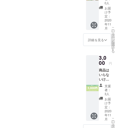
わせ
クなど
0人
（メー
の食品
お届
カー希
全般か
け予
望小売
らラン
定：
価格の
2020
ダムに
年11
合計＋
入って
こ
月
送料で
いま
の
リ
2,000円
す。 ※
タ
ー
相当）
賞味期
ン
詳細を見る
を
・サン
限切れ
選
択
クス
の商品
す
る
メール
が含ま
3,0
※お菓
れてい
子、
00
ます
円
カップ
が、ま
商品は
麺、缶
だ美味
いらな
詰、レ
しく食
いけど
トルト
べられ
応援す
食品、
る事を
支援
るよ！
ドリン
確認済
者：
という
クなど
みです
3人
方はこ
の食品
ので、
お届
ちらを
全般か
ご安心
け予
お選び
らラン
定：
くださ
くださ
2020
ダムに
い。
年11
い。 ・
入って
こ
月
お名前
いま
の
リ
をホー
す。 ※
タ