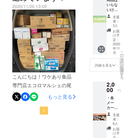
るべく、
いらな
2020/11/20 13:05
ロマルシェ）が紹介されま
ンネル」でエコマルが紹介
SDGsで目標
いけど
応援す
を設定して
す！私も完成映像を観てい
されます！ 今回は電話取材
支援
るよ！
者：
具体的な活
ませんのでどの程度映るの
という
と写真の提供でしたので映
3人
動に取り組
方はこ
お届
かわかりませんが、先日、
像はないのですが、恐らく
ちらを
んでいま
け予
お選び
定：
女子アナさんがエコマルで
店としての取り組みやフー
す。国内で
くださ
2020
年11
も各分野に
い。 ・
ショッピングする映像の撮
ドリカバリープロジェクト
こ
月
サンク
の
おいて目標
リ
影を行ないました。ご来店
スメー
の活動などが紹介されるの
タ
ー
達成に向け
ル ※
ン
詳細を見る
を
いただいた事のない支援者
ではないかと思います。 オ
メール
て取り組み
選
択
にお名
す
が広がって
こんにちは！ワケあり食品
の皆様は、この番組を通じ
ンエア日時が急遽決まった
る
前を入
いますが、
2,0
れさせ
専門店エコロマルシェの尾
てエコマルがどんな店なの
ため、直前の告知となって
ていた
00
エコロマル
円
形です。改めまして、この
かを少しご理解いただける
だきた
しまいましたが、テレビを
もっと見る
シェでは目
・各
いの
度はクラウドファンディン
と良いなーっと思っており
観られる環境にいらっしゃ
メー
標12第3項
で、備
カーの
考欄に
「2030年ま
グへのご支援、誠にありが
ます。BSを観られない方
1
る方は、是非ご覧くださ
お菓子
フル
支援
でに食品ロ
詰め合
ネーム
とうございました。既に一
は、もしかしたら後日ネッ
者：
い。 エコマル紹介は番組後
わせ
（ニッ
スを半減さ
6人
（メー
斉送信メールは数日前に送
ト配信などで番組をご覧い
クネー
半の【18:15前後】を予定し
お届
せる」に貢
カー希
ム可）
け予
らせていただきましたが、
ただけるかもしれませんの
ているそうですが、生放送
献したいと
望小売
のご記
定：