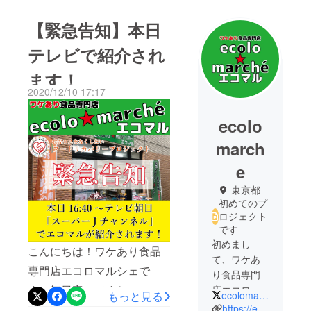
【緊急告知】本日
テレビで紹介され
ます！
2020/12/10 17:17
ecolo
march
e
東京都
初めてのプ
ロジェクト
です
初めまし
こんにちは！ワケあり食品
て、ワケあ
専門店エコロマルシェで
り食品専門
す。 毎日寒いですね。エコ
店エコロマ
ecolomarche
もっと見る
ルシェで
https://ecolomarche.com
マルはコンクリート打ちっ