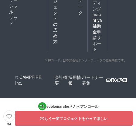
ソー
ジ
デ
能で
ディ
シャ
す。た
ェ
ー
ング
だし、
ル
ク
タ
mac
当方は
グッ
ト
hi-ya
プロの
ド
の
補助
コンサ
広
ルなど
金申
め
ではな
請サ
いの
方
ポー
で、指
ト
導や指
南では
なく、
「QRコード」は株式会社デンソーウェーブの登録商標です。
相談し
ながら
一緒に
© CAMPFIRE,
会社概
採用情
パートナー
作り上
Inc.
要
報
募集
げるイ
メージ
です。
また、
経済的
ecolomarche
さんへアンコール
なサ
ポート
はでき
もう一度プロジェクトをやってほしい
ません
34
のでご
了承く