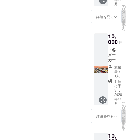
い。 ・
退も可
す。）
たは掲
こ
月
お名前
能で
の
・サン
載＆掲
リ
をホー
す。）
タ
クス
示辞退
ー
ムペー
・お名
ン
メール
詳細を見る
の旨の
を
ジに掲
前を店
選
※お菓
ご記載
択
載
内に掲
す
子、
をお願
る
（プラ
示
カップ
いいた
10,
イバ
（プラ
麺、缶
しま
シー保
000
イバ
詰、レ
す。
円
護の観
シー保
トルト
・各
点よ
護の観
食品、
メー
り、
点よ
ドリン
カーの
ニック
り、
クなど
お菓子
ネーム
ニック
の食品
支援
詰め合
や社
ネーム
全般か
者：
わせ
名、掲
や社
1人
らラン
（メー
載の辞
名、掲
ダムに
お届
カー希
退も可
示の辞
け予
入って
望小売
能で
定：
退も可
いま
価格の
2020
す。）
能で
す。 ※
年11
合計＋
・宣伝
す。）
賞味期
こ
月
送料で
したい
の
・サン
限切れ
リ
11,000
各種リ
タ
クス
の商品
ー
円相
ンクを
ン
メール
詳細を見る
が含ま
を
当） ・
ホーム
選
※お菓
れてい
択
お名前
ページ
す
子、
ます
る
をホー
に掲載
カップ
が、ま
10,
ムペー
（個
麺、缶
だ美味
ジに掲