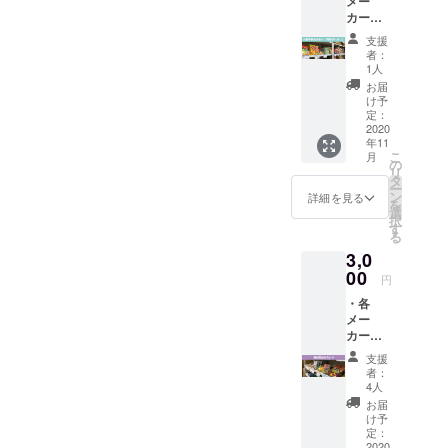
メー
シー保
名）ま
カーの
護の観
たは掲
お菓子
点よ
載辞退
支援
詰め合
り、
の旨の
者：
わせ
ニック
ご記載
1人
（メー
ネーム
をお願
お届
カー希
や社
いいた
け予
望小売
名、掲
定：
しま
価格の
2020
載の辞
す。 ※
年11
合計＋
退も可
掲載辞
こ
月
送料で
能で
の
退の場
リ
3,000円
す。）
タ
合で
ー
相当）
・サン
ン
も、
詳細を見る
を
・お名
クス
選
メール
択
前を
メール
す
にはお
る
ホーム
※賞味期
名前を
3,0
ページ
限切れ
入れさ
に掲載
00
の商品
せてい
円
（プ
が含ま
ただき
・各
ライバ
れてい
たいの
メー
シー保
ます
で、フ
カーの
護の観
が、ま
ルネー
食料品
点よ
だ美味
ム
支援
詰め合
り、
しく食
（ニッ
者：
わせ
ニック
べられ
4人
クネー
（メー
ネーム
る事を
ム可）
お届
カー希
や社
確認済
け予
のご記
望小売
名、掲
定：
みです
載をお
価格の
2020