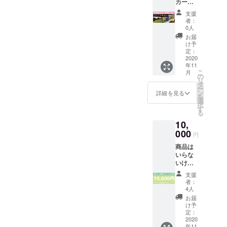
カーの
護の観
り、
しく食
ルネー
食料品
点よ
ニック
べられ
ム
支援
詰め合
り、
ネーム
る事を
者：
（ニッ
わせ
ニック
や社
0人
確認済
クネー
（メー
ネーム
名、掲
みです
お届
ム可）
カー希
や社
示の辞
け予
ので、
のご記
望小売
名、掲
定：
退も可
ご安心
載をお
価格の
2020
載の辞
能で
くださ
願いい
年11
合計＋
退も可
す。）
い。 ※
たしま
こ
月
送料で
能で
の
・サン
備考欄
す。
リ
5,000円
す。）
タ
クス
には必
ー
相当）
・お名
ン
メール
詳細を見る
ず掲載
を
・お名
前を店
選
※賞味期
するお
択
前を
内に掲
す
限切れ
名前
る
ホーム
示
の商品
（ニッ
10,
ページ
（プラ
は含ま
クネー
に掲載
000
イバ
れてい
ム・社
円
（プ
シー保
ませ
名）ま
商品は
ライバ
護の観
ん。 ※
たは掲
いらな
シー保
点よ
備考欄
載＆掲
いけど
護の観
り、
には必
示辞退
応援す
点よ
ニック
ず掲載
の旨の
支援
るよ！
り、
ネーム
するお
者：
ご記載
という
ニック
や社
4人
名前
をお願
方はこ
ネーム
名、掲
（ニッ
お届
いいた
ちらを
や社
示の辞
け予
クネー
しま
お選び
名、掲
定：
退も可
ム・社
す。
くださ
2020
載の辞
能で
名）ま
年11