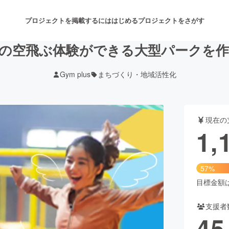
プロジェクトを掲載するには
はじめる
プロジェクトをさがす
の空飛ぶ体験ができる大型パークを
Gym plus
まちづくり・地域活性化
注目のリターン
注目の新着プロジェクト
募集終了が近いプロジェクト
も
現在の
音楽
舞台・パフォーマンス
1,
ゲーム・サービス開発
フード・飲食店
57%
書籍・雑誌出版
アニメ・漫画
目標金額は2
支援者
チャレンジ
ビューティー・ヘルスケ
45