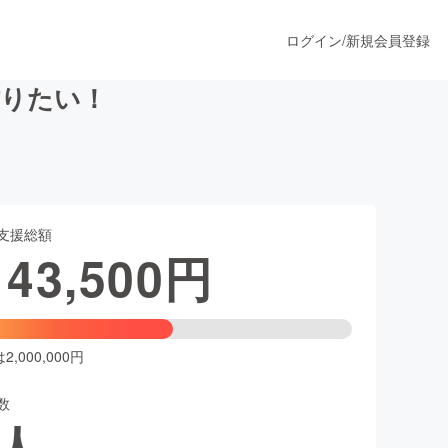
ログイン
/
新規会員登録
作りたい！
うすぐ公開されます
支援総額
プロダクト
143,500
円
ファッション
スポーツ
,000,000円
数
ア
ソーシャルグッド
人