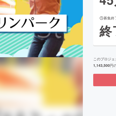
募集終
CAMPFIRE for Social Good
CAMPFIRE Creation
終
CAMPFIREふるさと納税
machi-ya
コミュニティ
このプロジェ
1,143,500
円