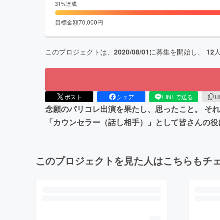
31
%達成
目標金額
70,000
円
このプロジェクトは、
2020/08/01
に募集を開始し、
12
ポスト
シェア
LINEで送る
U
念願のパリコレ出演を果たし、思ったこと。 そ
「カウンセラー（話し相手）」として皆さんの役
このプロジェクトを見た人はこちらもチ