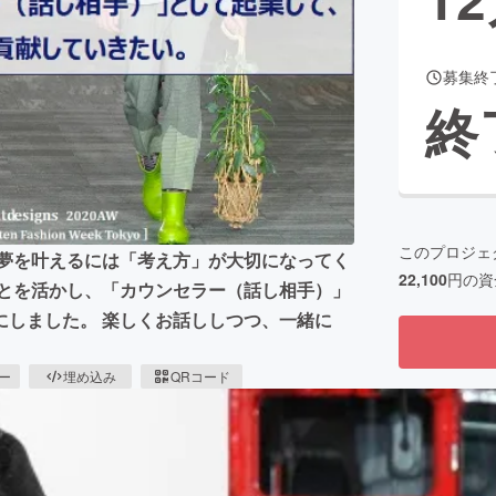
募集終
CAMPFIRE for Social Good
CAMPFIRE Creation
終
CAMPFIREふるさと納税
machi-ya
コミュニティ
このプロジェ
は夢を叶えるには「考え方」が大切になってく
22,100
円の資
ことを活かし、「カウンセラー（話し相手）」
にしました。 楽しくお話ししつつ、一緒に
ピー
埋め込み
QRコード