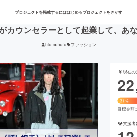
プロジェクトを掲載するには
はじめる
プロジェクトをさがす
がカウンセラーとして起業して、あ
htomohero
ファッション
注目のリターン
注目の新着プロジェクト
募集終了が近いプロジェクト
も
現在の
音楽
舞台・パフォーマンス
22
ゲーム・サービス開発
フード・飲食店
31%
書籍・雑誌出版
アニメ・漫画
目標金額は7
支援者
チャレンジ
ビューティー・ヘルスケ
12