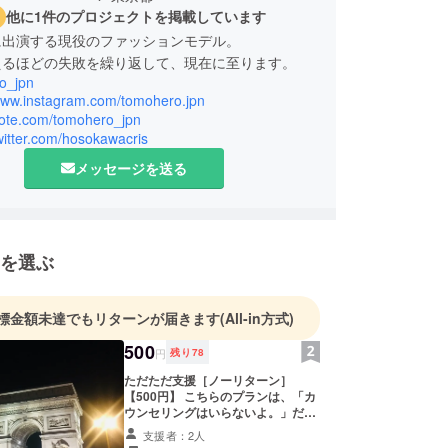
他に1件のプロジェクトを掲載しています
に出演する現役のファッションモデル。
えるほどの失敗を繰り返して、現在に至ります。
o_jpn
/www.instagram.com/tomohero.jpn
/note.com/tomohero_jpn
twitter.com/hosokawacris
メッセージを送る
を選ぶ
標金額未達でもリターンが届きます
(All-in方式)
500
円
残り
78
ただただ支援［ノーリターン］
【500円】 こちらのプランは、「カ
ウンセリングはいらないよ。」だけ
ど、「応援したいな」という方向け
支援者：2人
のものです。 ワンコインで