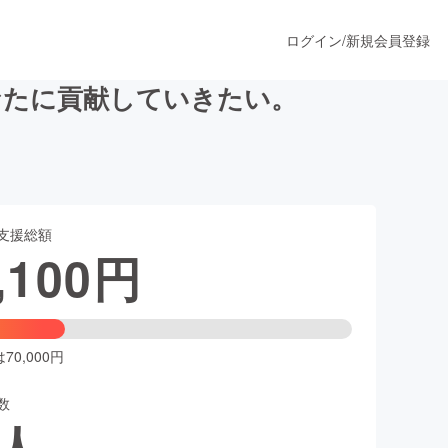
ログイン
/
新規会員登録
なたに貢献していきたい。
うすぐ公開されます
支援総額
プロダクト
,100
円
ファッション
スポーツ
0,000円
数
ア
ソーシャルグッド
人