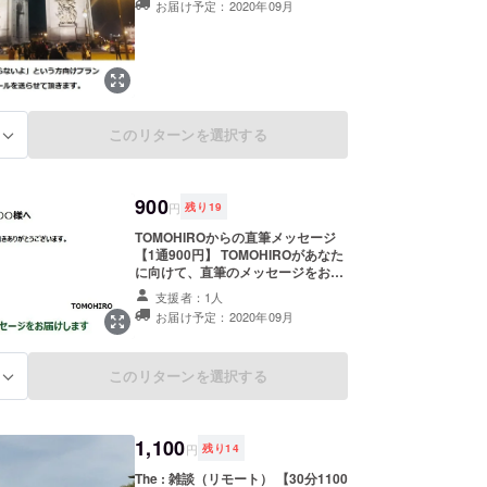
お届け予定：2020年09月
TOMOHIROの起業に向けた支援者
となれる、画期的なコースとなりま
す。 ・パリコレモデルになった
TOMOHIROを支援したい ・開業祝
いに支援したい ・エールを送る形と
して支援したい etc 上記に当てはま
るという方は、是非お願い致しま
このリターンを選択する
す。 ご恩は忘れません。 僕の胸の
る
中に、あなたから頂いた温かい気持
ちは心に宿り続けます。 僕から感謝
され続けるので、きっと良いことが
900
この先あるはずです。 ※「500円だ
円
残り
19
けではこの想いが伝わらないよ、、
TOMOHIROからの直筆メッセージ
もっと支援したいよ。」という場合
【1通900円】 TOMOHIROがあなた
は、お手数ですが2口、3口と選択頂
に向けて、直筆のメッセージをお送
きご支援をお願い致します。 ノーリ
りします。 サプライズで何かしら同
ターンという名目になっています
支援者：1人
封してお届けしますので、お楽しみ
が、プロジェクト終了後に「御礼
お届け予定：2020年09月
に。 ※9月中旬に発送予定となりま
メール」を送らせて頂きます。
すのでご了承ください。
このリターンを選択する
る
1,100
円
残り
14
The : 雑談（リモート） 【30分1100