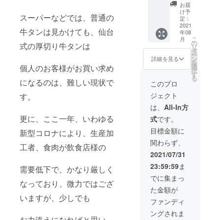
しま
ださい
お届
す。※送
ませ。
け予
スーパーなどでは、普通の
料込み
定：
※離島の
2021
牛タンは見かけても、仙台
年08
支援者
こ
月
様はヤ
の
式の厚切り牛タンは
リ
マト
タ
ー
クール
ン
詳細を見る
を
便が、
選
個人のお客様がお買い求め
択
利用可
す
る
能な場
になるのは、難しい現状で
このプロ
合に限
ジェクト
す。
らせて
頂きま
は、
All-In方
すの
更に、ここ一年、いわゆる
式
です。
で、予
めご確
目標金額に
新型コロナにより、生産加
認の
関わらず、
上、ご
工者、食肉が飲食店様の
支援く
2021/07/31
ださい
23:59:59
ま
ませ。
需要低下で、かなり厳しく
でに集まっ
なっており、微力ではござ
た金額が
いますが、少しでも
ファンディ
ングされま
お力添えになればと思い、