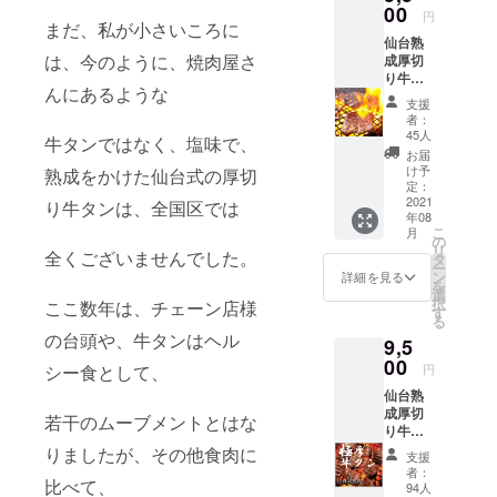
00
円
まだ、私が小さいころに
仙台熟
は、今のように、焼肉屋さ
成厚切
り牛タ
んにあるような
ン500ｇ
支援
をお送
者：
りいた
45人
牛タンではなく、塩味で、
しま
お届
す。※送
け予
熟成をかけた仙台式の厚切
料込み
定：
※離島の
2021
り牛タンは、全国区では
年08
支援者
こ
月
様はヤ
の
リ
全くございませんでした。
マト
タ
ー
クール
ン
詳細を見る
を
便が、
選
択
ここ数年は、チェーン店様
利用可
す
る
能な場
の台頭や、牛タンはヘル
9,5
合に限
らせて
00
シー食として、
円
頂きま
仙台熟
すの
成厚切
で、予
若干のムーブメントとはな
り牛タ
めご確
ン1kｇ
認の
りましたが、その他食肉に
支援
をお送
上、ご
者：
比べて、
りいた
支援く
94人