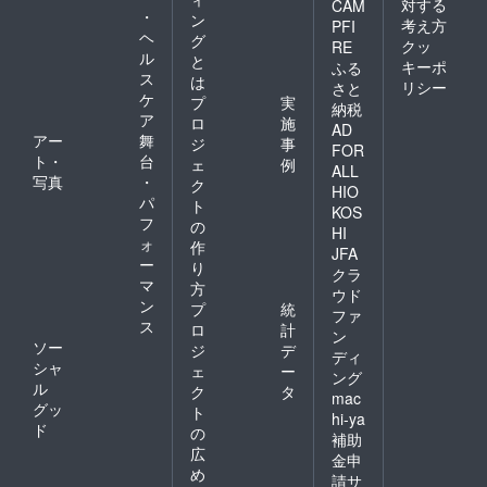
対する
CAM
・
ン
考え方
PFI
ヘ
グ
クッ
RE
ル
と
キーポ
ふる
ス
は
リシー
さと
ケ
プ
実
納税
ア
ロ
施
AD
アー
舞
ジ
事
FOR
ト・
台
ェ
例
ALL
写真
・
ク
HIO
パ
ト
KOS
フ
の
HI
ォ
作
JFA
ー
り
クラ
マ
方
ウド
ン
プ
統
ファ
ス
ロ
計
ン
ソー
ジ
デ
ディ
シャ
ェ
ー
ング
ル
ク
タ
mac
グッ
ト
hi-ya
ド
の
補助
広
金申
め
請サ