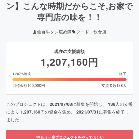
ン】こんな時期だからこそ,お家で
専門店の味を！！
仙台牛タン広め隊
フード・飲食店
現在の支援総額
1,207,160
円
終了
1,207
%達成
目標金額
100,000
円
支援者数
138
人
このプロジェクトは、
2021/07/08
に募集を開始し、
138
人の支援
により
1,207,160
円の資金を集め、
2021/07/31
に募集を終了し
ました
もう一度プロジェクトをやってほしい