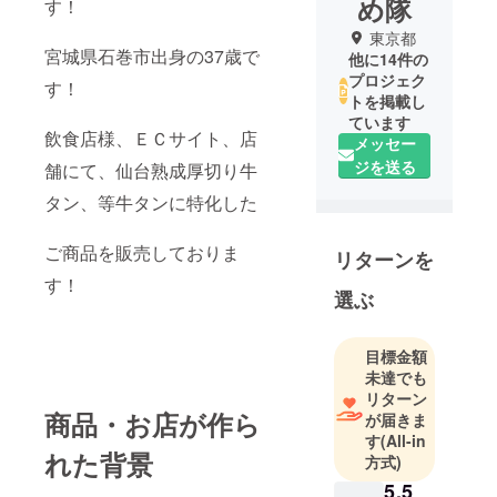
め隊
す！
東京都
宮城県石巻市出身の37歳で
他に14件の
プロジェク
す！
トを掲載し
ています
飲食店様、ＥＣサイト、店
メッセー
ジを送る
舗にて、仙台熟成厚切り牛
タン、等牛タンに特化した
ご商品を販売しておりま
リターンを
す！
選ぶ
目標金額
未達でも
リターン
商品・お店が作ら
が届きま
す
(All-in
れた背景
方式)
5,5