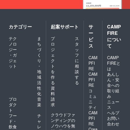
カテゴリー
起案サポート
サ
CAMP
ー
FIRE
テク
ま
プ
ス
ビ
につい
ノロ
ち
ロ
タ
ス
て
ジー
づ
ジ
ッ
・ガ
く
ェ
フ
CAM
CAMP
ジェ
り
ク
に
PFI
FIREと
ット
・
ト
相
RE
は
地
を
談
CAM
あんし
域
作
す
PFI
ん・安
活
る
る
RE
全への
性
資
コ
取り組
化
料
ミュ
み
プロ
音
請
ニ
ニュー
ダク
楽
求
ティ
ス
ト
CAM
ヘルプ
クラウドファ
フー
チ
PFI
お問い
ンディングの
ド・
ャ
RE
合わせ
ノウハウを無
飲食
レ
Crea