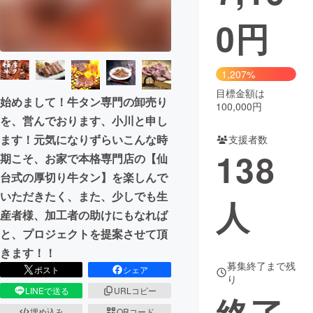
0
円
まちづくり・地域活性化
CAMPFIRE for Social Good
CAMPFIRE Creation
1,207%
CAMPFIREふるさと納税
machi-ya
コミュニティ
目標金額は
始めまして！牛タン専門の卸売り
100,000円
を、営んでおります、小川と申し
ます！元気になりずらいこんな時
支援者数
138
期こそ、お家で本格専門店の【仙
台式の厚切り牛タン】を楽しんで
いただきたく、また、少しでも生
人
産者様、加工者の助けにもなれば
と、プロジェクトを提案させて頂
きます！！
募集終了まで残
ポスト
シェア
り
LINEで送る
URLコピー
埋め込み
QRコード