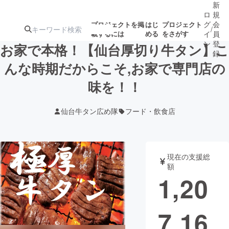
新
ロ
規
グ
会
プロジェクトを掲
はじ
プロジェクト
/
載するには
める
をさがす
イ
員
ン
登
お家で本格！【仙台厚切り牛タン】こ
録
んな時期だからこそ,お家で専門店の
味を！！
人気のプロ
注目のリ
注目の新着プロ
募集終了が近いプ
もうすぐ公開
ジェクト
ターン
ジェクト
ロジェクト
されます
仙台牛タン広め隊
フード・飲食店
アート・写真
音楽
現在の支援総
テクノロジー・ガジェット
ゲーム・サ
額
1,20
映像・映画
書籍・雑誌
7,16
ビジネス・起業
チャレンジ