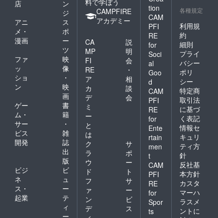
料で学ぼう
店
ン
tion
各種規定
CAMPFIRE
ジ
CAM
アカデミー
アニ
ス
利用規
PFI
メ・
ポ
約
RE
漫画
ー
CA
説
細則
for
ツ
MP
明
プライ
Soci
ファ
映
FI
会
バシー
al
ッ
像
RE
・
ポリ
Goo
ショ
・
ア
相
シー
d
ン
映
カ
談
特定商
CAM
画
デ
会
取引法
PFI
ゲー
書
ミ
に基づ
RE
ム・
籍
ー
く表記
for
サー
・
と
情報セ
Ente
ビス
雑
は
キュリ
rtain
開発
誌
ク
サ
ティ方
men
出
ラ
ポ
針
t
版
ウ
ー
反社基
CAM
ビジ
ビ
ド
ト
本方針
PFI
ネ
ュ
フ
サ
カスタ
RE
ス・
ー
ァ
ー
マーハ
for
起業
テ
ン
ビ
ラスメ
Spor
ィ
デ
ス
ントに
ts
ー
ィ