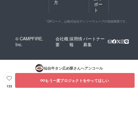
方
ポー
ト
「QRコード」は株式会社デンソーウェーブの登録商標です。
© CAMPFIRE,
会社概
採用情
パートナー
Inc.
要
報
募集
仙台牛タン広め隊
さんへアンコール
もう一度プロジェクトをやってほしい
133