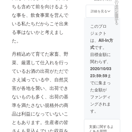
の
べをご提供！ 合
リ
ご自宅へ郵送
ちも含めて前を向けるよう
タ
わせて1.350gの
ー
又は 店舗で直
ン
大満足のボ
詳細を見る
を
接のお渡しにな
な事を、飲食事業を営んで
選
リューム!! ※事前
択
ります。 ※ お食
す
にご予約を頂き
る
いる私たちだからこそ出来
事券 有効期限：
提供させて頂き
このプロ
2020年10月中
ます。 ※ディ
る事はないかと考えまし
旬〜2021年4月
ジェクト
ナータイムでの
末 コロナや諸事
ご予約になりま
は、
All-In方
た。
情により有効期
す。 ※3〜4名様
限に変更等など
式
です。
でお召し上がり
がある場合はま
丹精込めて育てた家畜、野
頂くのをオスス
目標金額に
た別途ご連絡さ
メしております
せていただきま
関わらず、
菜、厳選して仕入れを行っ
す。
2020/10/03
ているお酒の出荷がただで
23:59:59
ま
さえ減っている中、自然災
でに集まっ
害が各地を襲い、出荷でき
た金額が
ないものも多く、出荷の基
ファンディ
ングされま
準を満たさない規格外の商
す。
品は利益になっていないこ
ともあります。生産者の皆
支援に関するよ
さんも見込んでいた収益を
くある質問