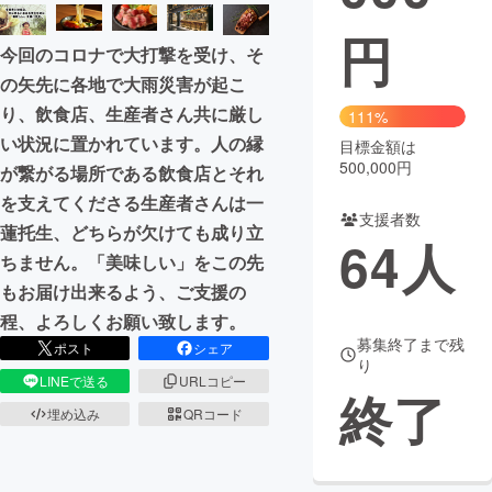
円
まちづくり・地域活性化
今回のコロナで大打撃を受け、そ
の矢先に各地で大雨災害が起こ
CAMPFIRE for Social Good
CAMPFIRE Creation
り、飲食店、生産者さん共に厳し
111%
CAMPFIREふるさと納税
machi-ya
コミュニティ
い状況に置かれています。人の縁
目標金額は
500,000円
が繋がる場所である飲食店とそれ
を支えてくださる生産者さんは一
支援者数
蓮托生、どちらが欠けても成り立
64
人
ちません。「美味しい」をこの先
もお届け出来るよう、ご支援の
程、よろしくお願い致します。
募集終了まで残
ポスト
シェア
り
LINEで送る
URLコピー
終了
埋め込み
QRコード