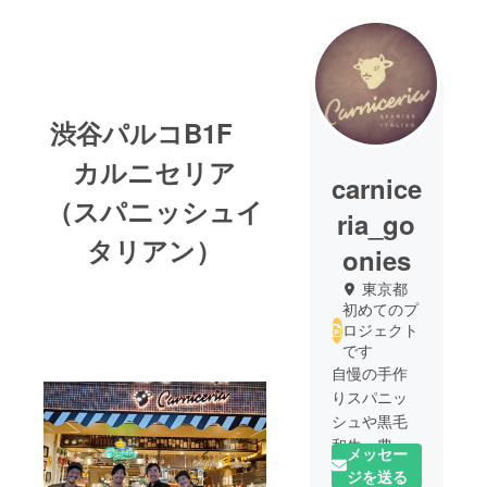
渋谷パルコB1F
カルニセリア
carnice
（スパニッシュイ
ria_go
タリアン）
onies
東京都
初めてのプ
ロジェクト
です
自慢の手作
りスパニッ
シュや黒毛
和牛、豊富
メッセー
なワインを
ジを送る