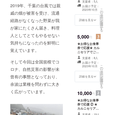
支援者：5人
える10%割引券
最新の生ハ
2019年、千葉の台風では親
お届け予定：
をご提供！ 何と
こ
2020年10月
ムスライ
の
クーポンなどの
戚の畑が被害を受け、流通
リ
タ
各種割引と併用
サーでスラ
ー
ン
経路がなくなった野菜が我
が可能！！ ラン
詳細を見る
イスしたと
を
選
チ、ディナーど
択
が家にたくさん届き、料理
ろける食感
す
ちらでも使用可
る
能です！ ※お受
の生ハムや
人としてとてもやるせない
5,000
け取り方法をお
円
日替りのお
選びください。
気持ちになったのを鮮明に
★お得なお食事
肉、旬野菜
ご自宅への郵
券で応援★ カル
送 又は 店舗
覚えています。
を使った副
ニセリアでご利
で直接のお渡し
菜はこだわ
用できる「食事
になります。 ※
支援者：8人
券6,000円分」を
割引券 有効期
そして今回は全国規模でコ
りを持って
お届け予定：
ご提供させてい
限：2020年10月
こ
2020年10月
提供させて
の
ただきます。
ロナ、自然災害の影響が未
中旬〜2021年4
リ
タ
【お食事券につ
頂いてま
月末 ※コロナや
ー
曾有の事態となっており、
ン
いて】 ※3.000円
詳細を見る
諸事情により有
す。
を
選
分の食事券が2枚
効期限に変更等
択
余波は業種を問わずに大き
す
になります。 ※
などがある場合
る
お釣りは発生し
はまた別途ご連
く広がっています。
10,000
ませんのでご了
円
絡させていただ
承下さい。 ※
きます。
★お得なお食事
応援チケットの
券で応援 ② ★
払戻し、換金は
カルニセリアで
できません。 ※
ご利用できる
お受け取り方法
支援者：19人