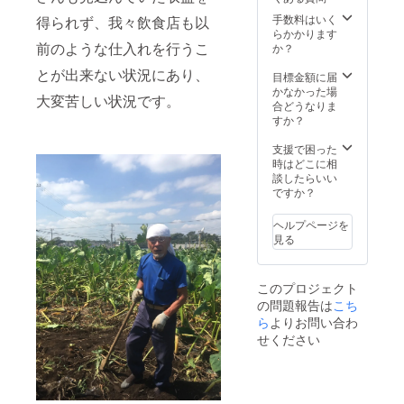
手数料はいく
得られず、我々飲食店も以
らかかります
前のような仕入れを行うこ
か？
とが出来ない状況にあり、
目標金額に届
かなかった場
大変苦しい状況です。
合どうなりま
すか？
支援で困った
時はどこに相
談したらいい
ですか？
ヘルプページを
見る
このプロジェクト
の問題報告は
こち
ら
よりお問い合わ
せください