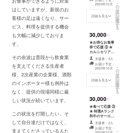
お食事ができるように対策
せていただきま
ドご提供！ ※１
こ
でのご予約にな
2020年10月
の
す。
ポンド=約450g
リ
はしていますが、新規のお
ります。 ※生産
タ
※事前にご予約く
ー
者様から購入す
ン
ださい。 ※ディ
詳細を見る
客様の足は遠くなり、サー
を
る食材の種類、
選
ナータイムでの
択
状況によりコー
す
ご予約になりま
ビス、料理を提供する機会
る
ス内容は変わり
す。
ます。特にメイ
30,000
も大幅に減少しておりま
円
ンに関してはご
予約後のお伝え
★お得なお食事
す。
となります。
券で応援 ③ ★
カルニセリアで
ご利用できる
その余波は普段から飲食業
支援者：4人
「食事券36,000
お届け予定：
を支えてくださる生産者
円分」をご提供
こ
2020年10月
の
させていただき
リ
様、2次産業の企業様、酒類
タ
ます。 【お食事
ー
ン
券について】
詳細を見る
を
のインポーター様も例外は
選
※3.000円分の食
択
す
事券が12枚にな
なく、提供の現場同様に厳
る
ります。 ※お釣
30,000
りは発生しませ
円
しい状況が続いています。
んのでご了承下
★食べて応援 ③
さい。 ※応援
★ 特選Aランク
この状況を打開したい、そ
チケットの払戻
和牛のサーロイ
し、換金はでき
ン、フィレ、リ
して自分達だけではなく、
ません。 ※お受
支援者：2人
ブロースを各１
け取り方法をお
お届け予定：
ポンドで食べ比
支えてくださっている人た
こ
選びください。
2020年10月