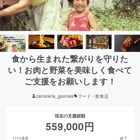
食から生まれた繋がりを守りた
い！お肉と野菜を美味しく食べて
ご支援をお願いします！
carniceria_goonies
フード・飲食店
現在の支援総額
559,000
円
終了
111
%達成