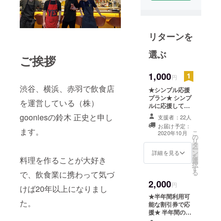
愉しめるバ
ル
リターンを
本場スペイ
ンのバルを
選ぶ
お洒落に仕
ご挨拶
上げた当店
1,000
円
では、全て
渋谷、横浜、赤羽で飲食店
において手
★シンプル応援
プラン★ シンプ
作りにこだ
を運営している（株）
ルに応援して頂
わってお
ける方はこちら
gooniesの鈴木 正史と申し
支援者：22人
をお願い致しま
り、黒毛和
お届け予定：
す。 「お礼の
ます。
牛、新鮮な
こ
2020年10月
の
メール」を送ら
リ
旬野菜、豊
タ
せていただきま
ー
ン
す。 ※ご支援を
詳細を見る
富な各国の
を
料理を作ることが大好き
選
していただく際
択
ワインを
す
に皆様の心付け
る
で、飲食業に携わって気づ
リーズナブ
の程を、ご都合
2,000
の許す範囲で、
円
ルにご提供
けば20年以上になりまし
リターンの額に
★半年間利用可
しておりま
上乗せして御支
た。
能な割引券で応
援いただけま
す。
援★ 半年間の間
す。
なら１日１回使