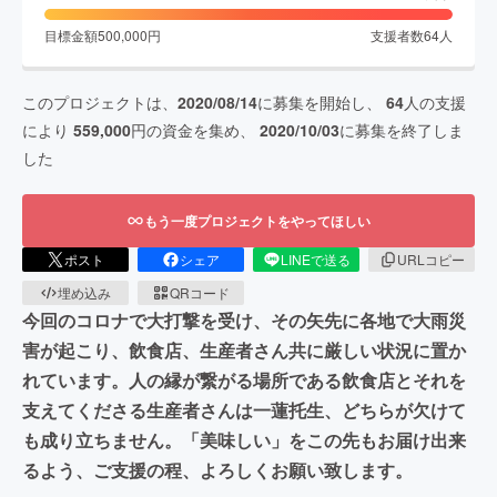
目標金額
500,000
円
支援者数
64
人
このプロジェクトは、
2020/08/14
に募集を開始し、
64
人の支援
により
559,000
円の資金を集め、
2020/10/03
に募集を終了しま
した
もう一度プロジェクトをやってほしい
ポスト
シェア
LINEで送る
URLコピー
埋め込み
QRコード
今回のコロナで大打撃を受け、その矢先に各地で大雨災
害が起こり、飲食店、生産者さん共に厳しい状況に置か
れています。人の縁が繋がる場所である飲食店とそれを
支えてくださる生産者さんは一蓮托生、どちらが欠けて
も成り立ちません。「美味しい」をこの先もお届け出来
るよう、ご支援の程、よろしくお願い致します。