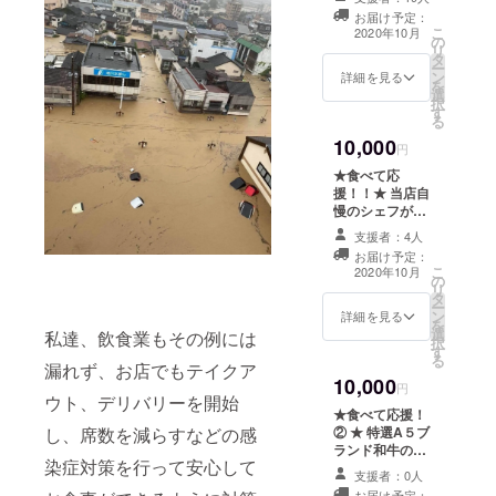
「食事券12,000
をお選びくださ
お届け予定：
円分」」をご提
い。 ご自宅へ郵
こ
2020年10月
の
供させていただ
送 又は 店舗
リ
タ
きます。 【お食
で直接のお渡し
ー
ン
事券について】
詳細を見る
になります。 ※
を
選
※3.000円分の食
お食事券 有効期
択
す
事券が4枚になり
限：2020年10月
る
ます。 ※お釣り
中旬〜2021年4
10,000
は発生しません
円
月末 コロナや諸
のでご了承下さ
事情により有効
★食べて応
い。 ※応援チ
期限に変更等な
援！！★ 当店自
ケットの払戻
どがある場合は
慢のシェフが考
し、換金はでき
また別途ご連絡
えた6品目の
ません。 ※お受
支援者：4人
させていただき
「ブースター限
け取り方法をお
お届け予定：
ます。
定特別コース」
こ
選びください。
2020年10月
の
＋「セレクトワ
リ
ご自宅へ郵送
タ
イン１本」をご
ー
又は 店舗で直
ン
提供！ ※2名様想
詳細を見る
を
接のお渡しにな
選
定のコースと
私達、飲食業もその例には
択
ります。 ※ お食
す
なっておりま
る
事券 有効期限：
漏れず、お店でもテイクア
す。 ※未成年者
2020年10月中
10,000
への酒類のご提
円
旬〜2021年4月
ウト、デリバリーを開始
供はお断りさせ
末 コロナや諸事
★食べて応援！
て頂きます。 ※
情により有効期
② ★ 特選A５ブ
し、席数を減らすなどの感
事前にご予約を
限に変更等など
ランド和牛の
頂きご提供させ
染症対策を行って安心して
がある場合はま
サーロインをド
て頂きます。 ※
支援者：0人
た別途ご連絡さ
ドーンと１ポン
ディナータイム
お届け予定：