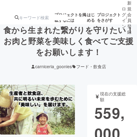
新
ロ
規
グ
会
プロジェクトを掲
はじ
プロジェクト
/
載するには
める
をさがす
イ
員
ン
登
食から生まれた繋がりを守りたい！
録
お肉と野菜を美味しく食べてご支援
をお願いします！
人気のプロ
注目のリ
注目の新着プロ
募集終了が近いプ
もうすぐ公開
ジェクト
ターン
ジェクト
ロジェクト
されます
carniceria_goonies
フード・飲食店
アート・写真
音楽
現在の支援総
テクノロジー・ガジェット
ゲーム・サ
額
559,
映像・映画
書籍・雑誌
000
ビジネス・起業
チャレンジ