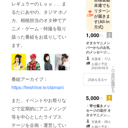
レギュラーのＬｕｕ．、ま
未達でも
リターン
るたにあやの、タジマ ホノ
が届きま
カ、相槌担当のオタ神でア
す
(All-in
方式)
ニメ・ゲーム・特撮を取り
1,000
円
扱った番組をお送りしてい
オタ☆マニメン
ます。
バーからのお礼
のメッセージ動
画（2～3分程
支援者：17人
度）をデータで
お届け予定：
お届けします。
こ
2020年09月
の
リ
タ
ー
番組アーカイブ：
ン
詳細を見る
を
選
択
https://freshlive.tv/otamani
す
る
5,000
円
また、イベントやお祭りな
・寄せ書きメッ
どで定期的にアニメソング
セージの送付 オ
タ☆マニメン
等を中心としたライブス
バー（大林宜
支援者：28人
裕、Ｌｕｕ．、
テージを企画・運営してい
お届け予定：