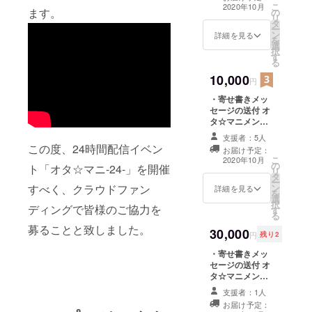
まるたにあや
こ
2020年10月
ます。
の
の、タジマ ホノ
リ
タ
カ、オタ神）全
ー
ン
員の寄せ書き
詳細を見る
を
選
メッセージを画
択
す
像データでお送
る
りします。 ・椿
10,000
先生 コラボ缶
円
バッジ 6ヶセッ
・寄せ書きメッ
トをお届け 漫
セージの送付 オ
画家 椿かすが先
タ☆マニメン
生によるコラボ
バー（大林宜
画を缶バッジに
支援者：5人
裕、Ｌｕｕ．、
してお届けしま
この度、24時間配信イベン
お届け予定：
まるたにあや
す。 ・メンバー
こ
2020年10月
の
の、タジマ ホノ
ト「オタ☆マニ-24-」を開催
によるトーク動
リ
タ
カ、オタ神）全
画（1時間）の視
ー
すべく、クラウドファン
ン
員の寄せ書き
詳細を見る
聴権。 ギガ
を
選
メッセージを
ファイル便など
択
ディングで皆様のご協力を
す
データでお送り
を利用してデー
る
します。 ・椿先
タでのお届けと
募ることと致しました。
30,000
生 コラボ缶
なります。 ・配
円
残り2
バッジ 6ヶセッ
信エンディング
・寄せ書きメッ
トをお届け 漫
でのエンディン
セージの送付 オ
画家の椿かすが
グロールにお名
タ☆マニメン
先生によるコラ
前を掲載。 お
バー（大林宜
ボ画を缶バッジ
申し込みの際
支援者：1人
裕、Ｌｕｕ．、
にしてお届けし
に、エンディン
お届け予定：
まるたにあや
ます。 ・メン