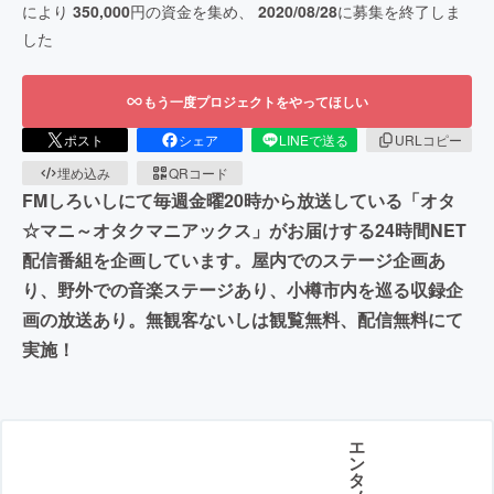
により
350,000
円の資金を集め、
2020/08/28
に募集を終了しま
した
もう一度プロジェクトをやってほしい
ポスト
シェア
LINEで送る
URLコピー
埋め込み
QRコード
FMしろいしにて毎週金曜20時から放送している「オタ
☆マニ～オタクマニアックス」がお届けする24時間NET
配信番組を企画しています。屋内でのステージ企画あ
り、野外での音楽ステージあり、小樽市内を巡る収録企
画の放送あり。無観客ないしは観覧無料、配信無料にて
実施！
エ
ン
タ