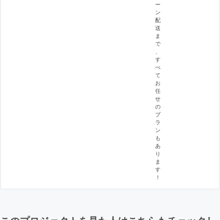
ー
ン
配
送
ま
で
、
す
べ
て
お
任
せ
の
プ
ラ
ン
も
あ
り
ま
す
！