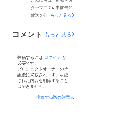
タ☆マニ-24-事前告知
放送を行いました。ま
もっと見る
だご覧でないかたは、
下記のURLから是非。
コメント
もっと見る
放送の中でもご案内し
ましたが、５日夜に
は、オタ☆マニ月イチ
投稿するには
ログイン
が
レギュラー まるたに
必要です。
あやのによる「あつも
プロジェクトオーナーの承
認後に掲載されます。承認
りランウェイ」がござ
された内容を削除すること
います。大人気ゲー
はできません。
ム、集まれどうぶつの
※投稿する際の注意点
森のゲーム内にステー
ジを設けて、ファッ
ションションショーを
行うもので、一般参加
が可能となっていま