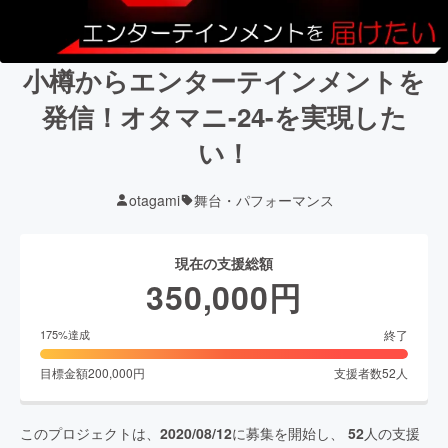
小樽からエンターテインメントを
発信！オタマニ-24-を実現した
い！
otagami
舞台・パフォーマンス
現在の支援総額
350,000
円
終了
175
%達成
目標金額
200,000
円
支援者数
52
人
このプロジェクトは、
2020/08/12
に募集を開始し、
52
人の支援