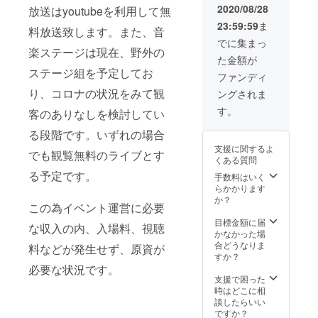
バーによるトー
2020/08/28
名、ハンドル
放送はyoutubeを利用して無
ク動画（1時間）
ネームなど可）
23:59:59
ま
料放送致します。また、音
の視聴権。 ギ
を備考欄にご記
ガファイル等を
でに集まっ
入ください。 ・
楽ステージは現在、野外の
利用してデータ
オタ☆マニメン
た金額が
でお渡し。 ・
バーによる限定
ステージ組を予定してお
配信エンディン
ファンディ
生放送視聴権
グでのエンディ
ツイキャスのグ
り、コロナの状況をみて観
ングされま
ングロールにお
ループ配信で実
名前を掲載。
す。
施します。 ・打
客のありなしを検討してい
お申し込みの際
ち上げ動画（1時
に、エンディン
る段階です。いずれの場合
間程度）の視聴
グロールに掲載
権 ギガファイ
支援に関するよ
でも観覧無料のライブとす
するお名前（本
ル等を利用して
くある質問
名、ハンドル
データでお渡
る予定です。
手数料はいく
ネームなど可）
し。 ・イベント
らかかります
を備考欄にご記
内、収録番組の
か？
入ください。 ・
メイキング映像
この為イベント運営に必要
オタ☆マニメン
視聴権 ギガ
目標金額に届
バーによる限定
ファイル等を利
な収入の内、入場料、視聴
かなかった場
生放送視聴権
用してデータで
合どうなりま
ツイキャスのグ
料などが発生せず、原資が
お渡し。 ・オ
すか？
ループ配信で実
タ☆マニメン
必要な状況です。
施します。 ・打
バー全員の寄せ
支援で困った
ち上げ動画（1時
書きサイン メ
時はどこに相
間程度）の視聴
ンバー全員のサ
談したらいい
権 ギガファイ
インを寄せ書き
ですか？
ル等を利用して
にして、データ