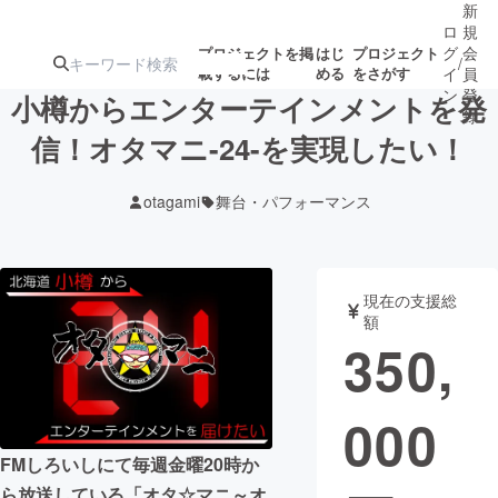
新
ロ
規
グ
会
プロジェクトを掲
はじ
プロジェクト
/
載するには
める
をさがす
イ
員
ン
登
小樽からエンターテインメントを発
録
信！オタマニ-24-を実現したい！
人気のプロ
注目のリ
注目の新着プロ
募集終了が近いプ
もうすぐ公開
otagami
舞台・パフォーマンス
ジェクト
ターン
ジェクト
ロジェクト
されます
アート・写真
音楽
現在の支援総
額
350,
テクノロジー・ガジェット
ゲーム・サ
000
映像・映画
書籍・雑誌
FMしろいしにて毎週金曜20時か
ビジネス・起業
チャレンジ
ら放送している「オタ☆マニ～オ