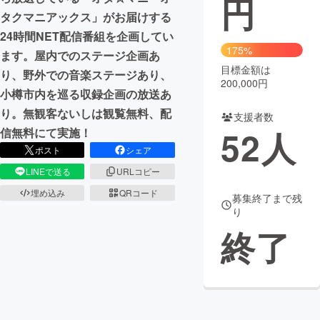
円
タクマニアックス」がお届けする
まちづくり・地域活性化
24時間NET配信番組を企画してい
175%
ます。屋内でのステージ企画あ
目標金額は
CAMPFIRE for Social Good
CAMPFIRE Creation
り、野外での音楽ステージあり、
200,000円
CAMPFIREふるさと納税
machi-ya
コミュニティ
小樽市内を巡る収録企画の放送あ
り。無観客ないしは観覧無料、配
支援者数
52
人
信無料にて実施！
ポスト
シェア
LINEで送る
URLコピー
埋め込み
QRコード
募集終了まで残
り
終了