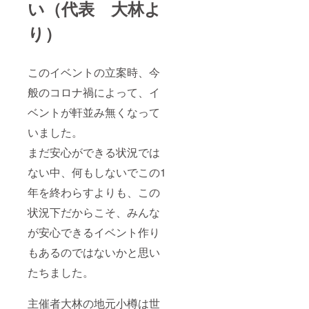
い（代表 大林よ
当イベントの
スタッフ体験を
り）
して頂けます。
参加範囲はご相
談に応じます。
イベント日
このイベントの立案時、今
時：2020年9月5
日18：00～9月6
般のコロナ禍によって、イ
日18：00 開催
場所：北海道小
ベントが軒並み無くなって
樽市内の3会場
（LiveHOUSE
いました。
Cru-z、小樽文学
まだ安心ができる状況では
館中庭、他）
会場への交通
ない中、何もしないでこの1
費、宿泊費等は
自己負担となり
年を終わらすよりも、この
ます。 イベン
ト中はスタッフ
状況下だからこそ、みんな
の指示に従って
いただくことを
が安心できるイベント作り
お約束頂きま
す。 また、イ
もあるのではないかと思い
ベント後の打ち
たちました。
上げ（当日に行
うか後日となる
かは未定）にご
主催者大林の地元小樽は世
参加頂けます。