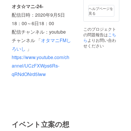
データでお渡
にてお渡ししま
オタ☆マニ-24-
し。 ・イベント
す。 ・撮影済み
ヘルプページを
内、収録番組の
レンズ付きフィ
見る
配信日時：2020年9月5日
メイキング映像
ルム メンバー
視聴権 ギガ
が撮影したレン
18：00～6日18：00
ファイル等を利
ズ付きフィルム
このプロジェクト
配信チャンネル：youtube
用してデータで
をお送りしま
の問題報告は
こち
お渡し。 ・オ
す。 ご自身で
チャンネル 「
オタマニFMし
ら
よりお問い合わ
タ☆マニメン
現像をして頂く
バー全員の寄せ
せください
こととなりま
ろいし
」
書きサイン メ
す。
ンバー全員のサ
https://www.youtube.com/ch
インを寄せ書き
にして、データ
annel/UCzFXWps6Rs-
にてお渡ししま
す。 ・撮影済み
qRNdONrd5Iww
レンズ付きフィ
ルム メンバー
が撮影したレン
ズ付きフィルム
をお送りしま
す。 ご自分で
現像をして頂く
こととなりま
す。 ・スタッフ
体験+打ち上げ参
イベント立案の想
加権（打ち上げ
参加は別料金）