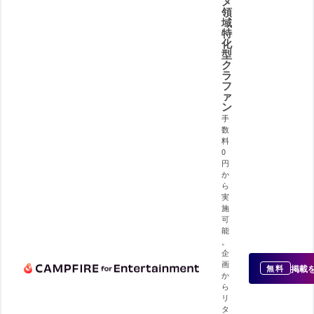
メ
領
域
特
化
型
ク
ラ
フ
ァ
ン
手
数
料
0
円
か
ら
実
施
可
能
。
企
画
掲載
無料
か
ら
リ
タ