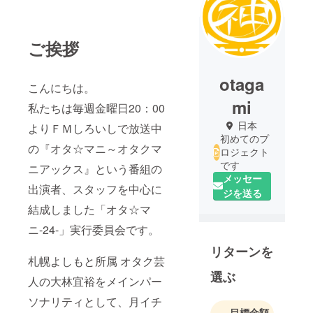
ご挨拶
otaga
こんにちは。
mi
私たちは毎週金曜日20：00
日本
よりＦＭしろいしで放送中
初めてのプ
の『オタ☆マニ～オタクマ
ロジェクト
です
ニアックス』という番組の
メッセー
出演者、スタッフを中心に
ジを送る
結成しました「オタ☆マ
ニ-24-」実行委員会です。
リターンを
札幌よしもと所属 オタク芸
選ぶ
人の大林宜裕をメインパー
ソナリティとして、月イチ
目標金額