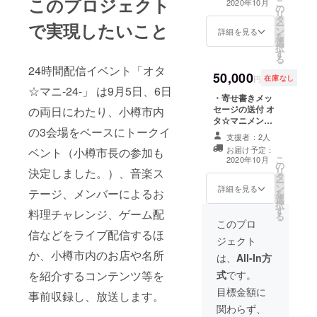
このプロジェクト
グロールに掲載
こ
2020年10月
の
の、タジマ ホノ
バーによるトー
するお名前（本
リ
タ
カ、オタ神）全
ク動画（1時間）
名、ハンドル
で実現したいこと
ー
ン
員の寄せ書き
詳細を見る
の視聴権。 ・
ネームなど可）
を
選
メッセージを
配信エンディン
を備考欄にご記
択
す
データでお送り
グでのエンディ
入ください。
る
します。 ・椿先
ングロールにお
24時間配信イベント「オタ
50,000
生 コラボ缶
名前を掲載。
円
在庫なし
バッジ 6ヶセッ
☆マニ-24-」 は9月5日、6日
お申し込みの際
・寄せ書きメッ
トをお届け 漫
に、エンディン
セージの送付 オ
の両日にわたり、小樽市内
画家の椿かすが
グロールに掲載
タ☆マニメン
先生によるコラ
するお名前（本
の3会場をベースにトークイ
バー（大林宜
ボ画を缶バッジ
名、ハンドル
支援者：2人
裕、Ｌｕｕ．、
にしてお届けし
ネームなど可）
お届け予定：
ベント（小樽市長の参加も
まるたにあや
ます。 ・メン
を備考欄にご記
こ
2020年10月
の
の、タジマ ホノ
バーによるトー
入ください。 ・
リ
決定しました。）、音楽ス
タ
カ、オタ神）全
ク動画（1時間）
オタ☆マニメン
ー
ン
員の寄せ書き
詳細を見る
の視聴権。 ギ
バーによる限定
テージ、メンバーによるお
を
選
メッセージを
ガファイル等を
生放送視聴権
択
す
データでお送り
料理チャレンジ、ゲーム配
利用してデータ
ツイキャスのグ
る
します。 ・椿先
このプロ
でお渡し。 ・
ループ配信にて
信などをライブ配信するほ
生 コラボ缶
配信エンディン
実施します。
ジェクト
バッジ 6ヶセッ
グでのエンディ
・打ち上げ動画
か、小樽市内のお店や名所
トをお届け 漫
は、
All-In方
ングロールにお
（1時間程度）の
画家の椿かすが
名前を掲載。
視聴権 ギガ
を紹介するコンテンツ等を
式
です。
先生によるコラ
お申し込みの際
ファイル等を利
ボ画を缶バッジ
目標金額に
に、エンディン
用してデータで
事前収録し、放送します。
にしてお届けし
グロールに掲載
お渡し。
関わらず、
ます。 ・メン
するお名前（本