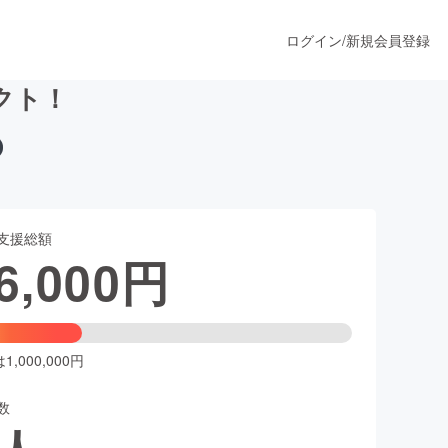
ログイン
/
新規会員登録
クト！
うすぐ公開されます
支援総額
プロダクト
6,000
円
ファッション
スポーツ
,000,000円
数
ア
ソーシャルグッド