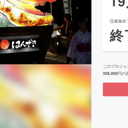
19
募集終
CAMPFIRE for Social Good
CAMPFIRE Creation
終
CAMPFIREふるさと納税
machi-ya
コミュニティ
このプロジェ
356,000
円の