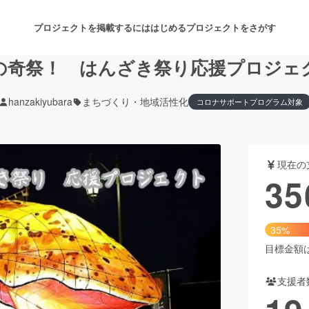
プロジェクトを掲載するには
はじめる
プロジェクトをさがす
の奇祭！ はんざき祭り応援プロジェ
hanzakiyubara
まちづくり・地域活性化
コロナサポートプログラム対象
注目のリターン
注目の新着プロジェクト
募集終了が近いプロジェクト
も
現在の
音楽
舞台・パフォーマンス
35
ゲーム・サービス開発
フード・飲食店
35%
書籍・雑誌出版
アニメ・漫画
目標金額は1
支援者
チャレンジ
ビューティー・ヘルスケ