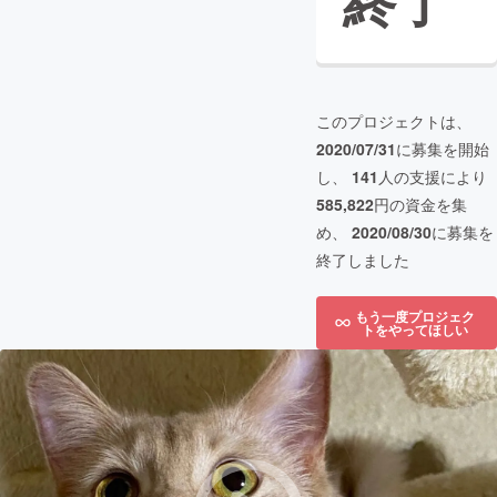
終了
このプロジェクトは、
2020/07/31
に募集を開始
し、
141
人の支援により
585,822
円の資金を集
め、
2020/08/30
に募集を
終了しました
もう一度プロジェク
トをやってほしい