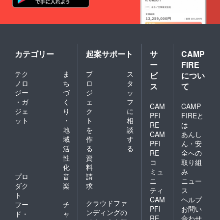
カテゴリー
起案サポート
サ
CAMP
ー
FIRE
テク
ま
プ
ス
ビ
につい
ノロ
ち
ロ
タ
ス
て
ジー
づ
ジ
ッ
・ガ
く
ェ
フ
CAM
CAMP
ジェ
り
ク
に
PFI
FIREと
ット
・
ト
相
RE
は
地
を
談
CAM
あんし
域
作
す
PFI
ん・安
活
る
る
RE
全への
性
資
コ
取り組
化
料
ミュ
み
プロ
音
請
ニ
ニュー
ダク
楽
求
ティ
ス
ト
CAM
ヘルプ
クラウドファ
フー
チ
PFI
お問い
ンディングの
ド・
ャ
RE
合わせ