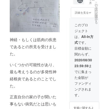
こ
月
手紙と
の
リ
共にお
タ
ー
送りし
ン
詳細を見る
を
ます。
選
択
動物の
す
る
治療を
このプロ
行った
ジェクト
後の活
動報告
は、
All-In方
をさせ
神経・もしくは筋肉の疾患
式
です。
ていた
であるとの所見を受けまし
だきま
目標金額に
す。 支
た。
関わらず、
援はシ
フォン
2020/08/30
の検
いくつかの可能性があり、
23:59:59
ま
査・治
療のた
最も考えうるのが多発性神
でに集まっ
めにあ
た金額が
てさせ
経根炎であるとのことでし
ていた
ファンディ
た。
だきま
ングされま
す。
す。
正直自分の家の子が聞いた
事もない病気だとは思いも
支援に関するよ