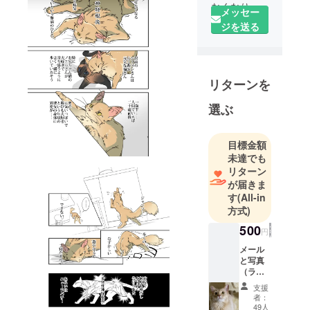
なくなり神
メッセー
経科に通っ
ジを送る
ています。
多発性神経
根炎ではな
リターンを
いかと言わ
れておりプ
選ぶ
ロジェクト
を始めまし
た。
目標金額
未達でも
動画作成
リターン
は、あれっ
が届きま
きーの様、
す
(All-in
漫画はNokko
方式)
様のご好意
500
円
によりご製
メール
作いただき
と写真
ました。
（ラン
ダム）
支援
をお送
者：
りしま
49人