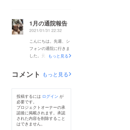
寛解したとの見解を先
生にいただきました。
毎月通っていた動物病
1月の通院報告
院も、これからは経過
2021/01/31 22:32
観察として二ヶ月に一
度通う形になります。
こんにちは。先週、シ
シフォンは家で元気に
フォンの通院に行きま
走り回り、キャットタ
した。元気に走る姿や
もっと見る
ワーやカーテンボック
オモチャで遊ぶ姿を動
スにも登る元気な猫さ
画でお見せし、実際に
コメント
もっと見る
んになりました。脚に
抱き上げると嫌がって
麻痺が残る為、少しば
ジタバタする動きに、
かり床を滑ったりはし
感動するほど良くなり
投稿するには
ログイン
が
ますがそれ以外は他の
ましたね！とのお言
必要です。
猫と変わりなく過ごせ
葉。血液検査の結果次
プロジェクトオーナーの承
るようになりました。
認後に掲載されます。承認
第で薬を減らすか増や
された内容を削除すること
今回の投稿を以て活動
すかと言われていまし
はできません。
報告を終了させていた
たが、昨日結果が来て