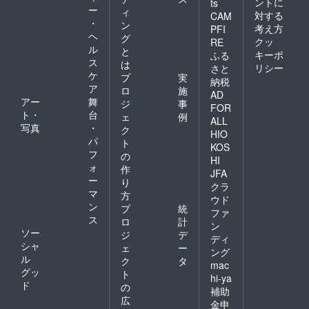
ントに
ts
ー
ィ
対する
CAM
・
ン
考え方
PFI
ヘ
グ
クッ
RE
ル
と
キーポ
ふる
ス
は
リシー
さと
ケ
プ
実
納税
ア
ロ
施
AD
アー
舞
ジ
事
FOR
ト・
台
ェ
例
ALL
写真
・
ク
HIO
パ
ト
KOS
フ
の
HI
ォ
作
JFA
ー
り
クラ
マ
方
ウド
ン
プ
統
ファ
ス
ロ
計
ン
ソー
ジ
デ
ディ
シャ
ェ
ー
ング
ル
ク
タ
mac
グッ
ト
hi-ya
ド
の
補助
広
金申