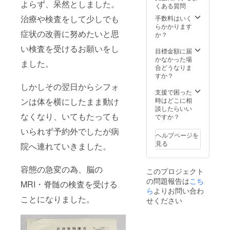
よらず、呆然としました。
くある質問
治療や検査をして少しでも
手数料はいく
らかかります
症状の改善に努めたいと思
か？
い検査を受けるお願いをし
目標金額に届
かなかった場
ました。
合どうなりま
すか？
しかしその翌日からシフォ
支援で困った
時はどこに相
ンは体を横にしたまま動け
談したらいい
なくなり、いてもたっても
ですか？
いられず予約外でしたが病
ヘルプページを
見る
院へ連れていきました。
容態の急変の為、脳の
このプロジェクト
の問題報告は
こち
MRI・脊髄の検査を受ける
ら
よりお問い合わ
ことになりました。
せください