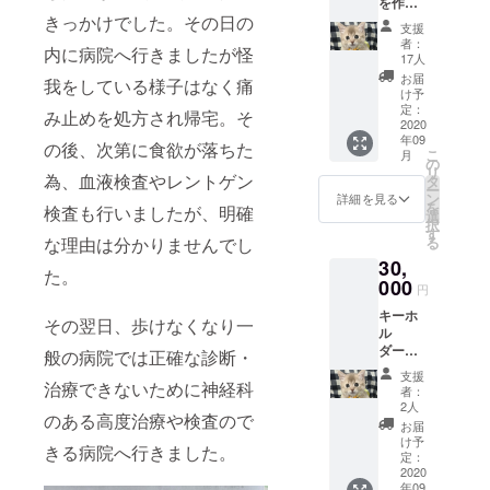
を作成
シフォ
し、直
きっかけでした。その日の
ンのた
支援
筆でご
めに使
者：
内に病院へ行きましたが怪
支援に
わせて
17人
対して
いただ
お届
我をしている様子はなく痛
お礼の
きま
け予
手紙を
す。
定：
み止めを処方され帰宅。そ
お送り
2020
年09
しま
の後、次第に食欲が落ちた
こ
月
す。 動
の
リ
物の治
為、血液検査やレントゲン
タ
ー
療を
ン
詳細を見る
を
検査も行いましたが、明確
行った
選
択
後の活
す
る
な理由は分かりませんでし
動報告
30,
をさせ
た。
ていた
000
円
だきま
キーホ
す。 シ
その翌日、歩けなくなり一
ル
フォン
ダー・
の検
般の病院では正確な診断・
ポスト
査・治
支援
カード
治療できないために神経科
療費用
者：
を作成
にあて
2人
のある高度治療や検査ので
し、直
させて
お届
筆でご
いただ
け予
きる病院へ行きました。
支援に
きま
定：
対する
2020
す。
年09
お礼の