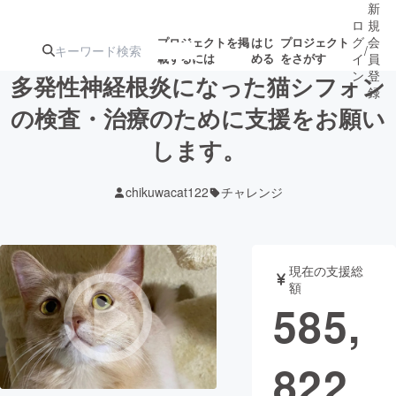
新
ロ
規
グ
会
プロジェクトを掲
はじ
プロジェクト
/
載するには
める
をさがす
イ
員
ン
登
多発性神経根炎になった猫シフォン
録
の検査・治療のために支援をお願い
します。
人気のプロ
注目のリ
注目の新着プロ
募集終了が近いプ
もうすぐ公開
ジェクト
ターン
ジェクト
ロジェクト
されます
chikuwacat122
チャレンジ
アート・写真
音楽
現在の支援総
テクノロジー・ガジェット
ゲーム・サ
額
585,
映像・映画
書籍・雑誌
822
ビジネス・起業
チャレンジ