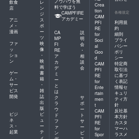
ノウハウを無
飲食
レ
Crea
料で学ぼう
店
ン
tion
各種規定
CAMPFIRE
ジ
CAM
アカデミー
アニ
ス
利用規
PFI
メ・
ポ
約
RE
漫画
ー
CA
説
細則
for
ツ
MP
明
プライ
Soci
ファ
映
FI
会
バシー
al
ッ
像
RE
・
ポリ
Goo
ショ
・
ア
相
シー
d
ン
映
カ
談
特定商
CAM
画
デ
会
取引法
PFI
ゲー
書
ミ
に基づ
RE
ム・
籍
ー
く表記
for
サー
・
と
情報セ
Ente
ビス
雑
は
キュリ
rtain
開発
誌
ク
サ
ティ方
men
出
ラ
ポ
針
t
版
ウ
ー
反社基
CAM
ビジ
ビ
ド
ト
本方針
PFI
ネ
ュ
フ
サ
カスタ
RE
ス・
ー
ァ
ー
マーハ
for
起業
テ
ン
ビ
ラスメ
Spor
ィ
デ
ス