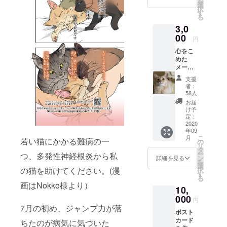
を
す。 費
選
択
用がか
す
る
からな
3,0
い為、
すべて
00
円
シフォ
心をこ
ンの治
めた
療にあ
メール
てさせ
と写真
ていた
支援
と動画
だきま
者：
をお送
す。
58人
りしま
お届
す。 動
け予
物の治
定：
療を
2020
年09
行った
こ
月
後の活
若い猫にかかる難病の一
の
リ
動報告
タ
ー
つ、多発性神経根炎から私
をさせ
ン
詳細を見る
を
ていた
選
の猫を助けてください。(漫
択
だきま
す
る
す。 費
画はNokko様より）
10,
用がか
からな
000
円
い為、
7月の初め、ジャンプ力が落
ポスト
支援は
カード
すべて
ちたのが病気に気づいた