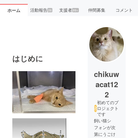
活動報告
支援者
仲間募集
コメント
ホーム
26
99+
はじめに
chikuw
acat12
2
初めてのプ
ロジェクト
です
飼い猫シ
フォンが次
第にうごけ