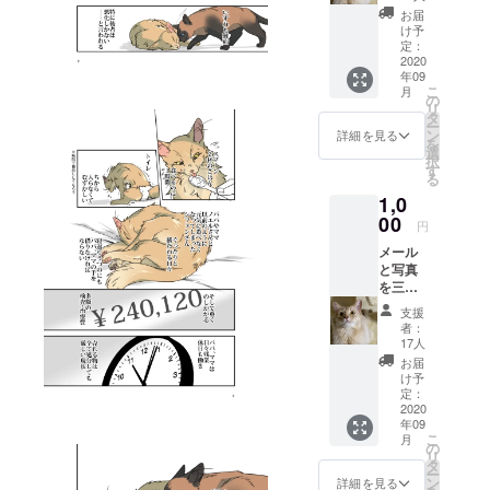
す。 動
お届
物の治
け予
療を
定：
行った
2020
年09
後の活
こ
月
動報告
の
リ
をさせ
タ
ー
ていた
ン
詳細を見る
を
だきま
選
択
す。 費
す
る
用がか
1,0
からな
い為、
00
円
すべて
メール
シフォ
と写真
ンの治
を三枚
療にあ
お送り
てさせ
支援
しま
ていた
者：
す。 動
だきま
17人
物の治
す。
お届
療を
け予
行った
定：
後の活
2020
年09
動報告
こ
月
をさせ
の
リ
ていた
タ
ー
だきま
ン
詳細を見る