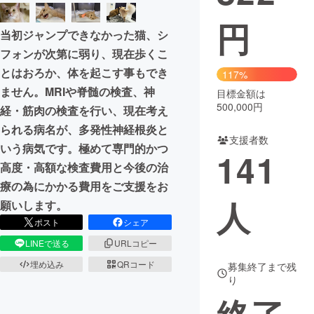
円
まちづくり・地域活性化
当初ジャンプできなかった猫、シ
フォンが次第に弱り、現在歩くこ
CAMPFIRE for Social Good
CAMPFIRE Creation
とはおろか、体を起こす事もでき
117%
CAMPFIREふるさと納税
machi-ya
コミュニティ
ません。MRIや脊髄の検査、神
目標金額は
500,000円
経・筋肉の検査を行い、現在考え
られる病名が、多発性神経根炎と
支援者数
いう病気です。極めて専門的かつ
141
高度・高額な検査費用と今後の治
療の為にかかる費用をご支援をお
人
願いします。
ポスト
シェア
LINEで送る
URLコピー
埋め込み
QRコード
募集終了まで残
り