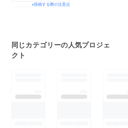
だきます。長い間見
※投稿する際の注意点
少なくもなく多くもな
守っていただき、本当
くちょうどいい数値
にありがとうございま
だったので、薬もこの
した。
まま続けましょうとの
事。通院はまだまだ続
きますがシフォンはと
同じカテゴリーの人気プロジェ
ても元気に過ごしてお
クト
り、動きもどんどん活
発になっています。ま
た良いご報告ができる
ようシフォン共々頑張
ります。