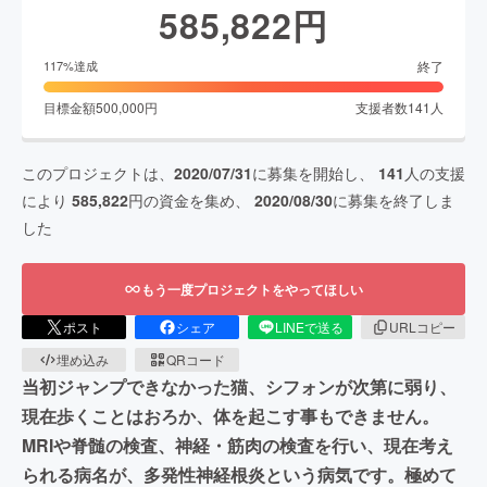
585,822
円
終了
117
%達成
目標金額
500,000
円
支援者数
141
人
このプロジェクトは、
2020/07/31
に募集を開始し、
141
人の支援
により
585,822
円の資金を集め、
2020/08/30
に募集を終了しま
した
もう一度プロジェクトをやってほしい
ポスト
シェア
LINEで送る
URLコピー
埋め込み
QRコード
当初ジャンプできなかった猫、シフォンが次第に弱り、
現在歩くことはおろか、体を起こす事もできません。
MRIや脊髄の検査、神経・筋肉の検査を行い、現在考え
られる病名が、多発性神経根炎という病気です。極めて