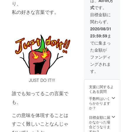
は、
All-In方
り、
返品は
式
です。
承りま
私の好きな言葉です。
せんの
目標金額に
で、ご
関わらず、
了承く
ださい
2020/08/31
ませ。
23:59:59
ま
でに集まっ
た金額が
ファンディ
ングされま
す。
JUST DO IT!!!
支援に関するよ
くある質問
誰でも知ってるこの言葉で
手数料はいく
も、
らかかります
か？
この意味を体現することは
目標金額に届
かなかった場
すごく難しいことなんじゃ
合どうなりま
すか？