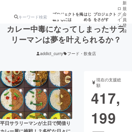
新
ロ
規
グ
会
プロジェクトを掲
はじ
プロジェクト
/
載するには
める
をさがす
イ
員
ン
登
カレー中毒になってしまったサラ
録
リーマンは夢を叶えられるか？
人気のプロ
注目のリ
注目の新着プロ
募集終了が近いプ
もうすぐ公開
addict_curry
フード・飲食店
ジェクト
ターン
ジェクト
ロジェクト
されます
アート・写真
音楽
現在の支援総
額
417,
テクノロジー・ガジェット
ゲーム・サ
199
映像・映画
書籍・雑誌
平日サラリーマンが土日で間借り
ビジネス・起業
チャレンジ
カレー屋に挑戦！？多忙な日々に