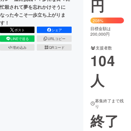
円
忙殺されて夢を忘れかけそうに
まちづくり・地域活性化
なった今こそ一歩立ち上がりま
208%
す！
目標金額は
CAMPFIRE for Social Good
CAMPFIRE Creation
ポスト
シェア
200,000円
CAMPFIREふるさと納税
machi-ya
コミュニティ
LINEで送る
URLコピー
支援者数
埋め込み
QRコード
104
人
募集終了まで残
り
終了