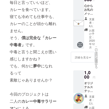
毎日と言っていいほど、
心から
カレーを食べています。
お礼の
メッ
寝ても冷めても仕事中も、
セージ
支援
をお送
者：
カレーのことが頭から離れ
りしま
6人
す。 お
ません。
お届
礼をさ
け予
せてく
そう、
僕は完全な「カレー
定：
ださ
2020
中毒者」
です。
年12
い！！
こ
月
！ ※発
の
中毒と言うと聞こえが悪い
リ
送方法
タ
ー
は追っ
ン
詳細を見る
感じしますかね？
を
てメー
選
択
ルアド
す
でも、何かに
夢中
になれ
る
レスに
1,0
ご連絡
るって
いたし
00
円
素敵じゃありませんか？
ます。
オリジ
ナルス
テッ
今回のプロジェクトは
カー
支援
（限定
者：
二人の
カレー中毒サラリー
デザイ
2人
ン） ※
マン
による、
お届