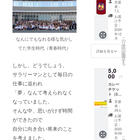
で、ご
支援
発送料
了承く
者：
は別料
ださい
7人
金で
ませ。
お届
す。 ※
け予
内容量
定：
は
2020
年12
250ml
こ
月
なんにでもなれる様な気がし
の予定
の
リ
です。
タ
てた学生時代（青春時代）
ー
※炭酸水
ン
詳細を見る
を
で3〜4
選
択
倍に薄
す
る
しかし、どうでしょう。
めてお
5,0
召し上
サラリーマンとして毎日の
がりく
00
円
ださ
仕事に追われ
カレー
い。 ※
チケッ
一部内
「夢」なんて考えられなく
ト（5日
容変更
分）＆
する場
なっていました。
支援
オリジ
合がご
者：
ナルス
ざいま
そんな中、思いがけず時間
29人
テッ
す。ご
お届
ができたので
カー（1
了承く
け予
枚） ※
ださい
定：
自分に向き合い将来のこと
発送料
2020
ませ。
年09
は別料
を考えました。
こ
月
金で