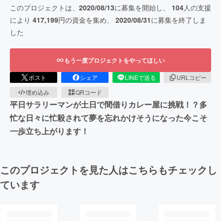
このプロジェクトは、
2020/08/13
に募集を開始し、
104
人の支援
により
417,199
円の資金を集め、
2020/08/31
に募集を終了しま
した
もう一度プロジェクトをやってほしい
ポスト
シェア
LINEで送る
URLコピー
埋め込み
QRコード
平日サラリーマンが土日で間借りカレー屋に挑戦！？多
忙な日々に忙殺されて夢を忘れかけそうになった今こそ
一歩立ち上がります！
このプロジェクトを見た人はこちらもチェックし
ています