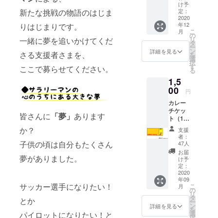
発送料
け予
は別料
新たな挑戦の物語のはじま
定：
金で
2020
年12
りはじまりです。
す。 ※
こ
月
発送方
の
リ
一緒に夢を追いかけてくだ
法は
タ
ー
追って
ン
詳細を見る
さる支援者さまを、
を
メール
選
択
アドレ
す
ここで募らせてください。
る
スにご
1,5
連絡い
たしま
00
円
す。 ※
カレー
返品は
チケッ
承りま
皆さんに
「夢」
あります
ト（1日
せんの
分）＆
で、ご
か？
支援
オリジ
了承く
者：
ナルス
ださい
子供の頃は自分もたくさん
47人
テッ
ませ。
お届
カー（1
夢がありました。
け予
枚） ※
定：
発送料
2020
年09
は別料
サッカー選手になりたい！
こ
月
金で
の
リ
す。 ※
タ
とか
ー
発送方
ン
詳細を見る
を
法は
選
パイロットになりたい！と
択