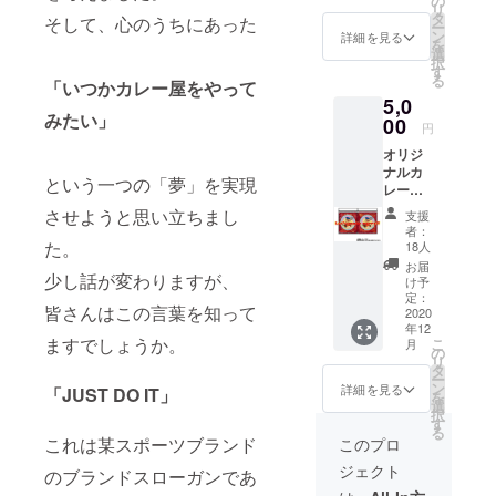
の
リ
す。 ※
タ
そして、心のうちにあった
ー
発送方
ン
詳細を見る
を
法は
選
択
追って,
す
る
メール
「いつかカレー屋をやって
5,0
アドレ
みたい」
スにご
00
円
連絡い
オリジ
たしま
ナルカ
す。 ※
という一つの「夢」を実現
レー
有効期
ペース
限は9月
させようと思い立ちまし
支援
ト＋オ
5日
者：
リジナ
（土）
た。
18人
ルレシ
〜お店
お届
ピ ※発
少し話が変わりますが、
の出店
け予
送料は
がある
定：
皆さんはこの言葉を知って
別料金
2020
限り、
年12
です。
無期限
ますでしょうか。
こ
月
※発送方
です。
の
リ
法は
※返品は
タ
ー
追って
承りま
ン
詳細を見る
「JUST DO IT」
を
メール
せんの
選
択
アドレ
で、ご
す
る
スにご
了承く
これは某スポーツブランド
このプロ
連絡い
ださい
ジェクト
たしま
のブランドスローガンであ
ませ。
す。 ※