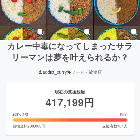
カレー中毒になってしまったサラ
リーマンは夢を叶えられるか？
addict_curry
フード・飲食店
現在の支援総額
417,199
円
終了
208
%達成
目標金額
200,000
円
支援者数
104
人