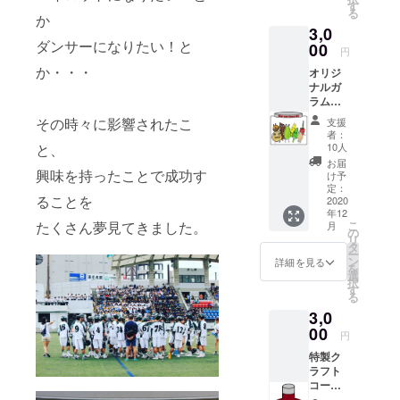
追って,
す
る
メール
か
3,0
アドレ
ダンサーになりたい！と
スにご
00
円
連絡い
か・・・
オリジ
たしま
ナルガ
す。 ※
ラムマ
有効期
サラ＋
限は9月
その時々に影響されたこ
支援
オリジ
5日
者：
ナルレ
（土）
10人
と、
シピ ※
〜お店
お届
発送料
興味を持ったことで成功す
の出店
け予
は別料
がある
定：
ることを
金で
2020
限り、
年12
す。 ※
無期限
こ
たくさん夢見てきました。
月
発送方
です。
の
リ
法は
※返品は
タ
ー
追って
承りま
ン
詳細を見る
を
メール
せんの
選
択
アドレ
で、ご
す
る
スにご
了承く
3,0
連絡い
ださい
たしま
00
ませ。
円
す。 ※
特製ク
返品は
ラフト
承りま
コーラ
せんの
の素 ※