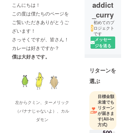
addict
こんにちは！
_curry
こ
の度は僕たちのページを
ご覧いただきありがとうご
初めてのプ
ロジェクト
ざいます！
です
さっそくですが、皆さん！
メッセー
ジを送る
カレーは好きですか？
僕は大好きです。
リターンを
選ぶ
目標金額
未達でも
左からクミン、ターメリック
リターン
（バナナじゃないよ）、カル
が届きま
す
(All-in
ダモン
方式)
500
円