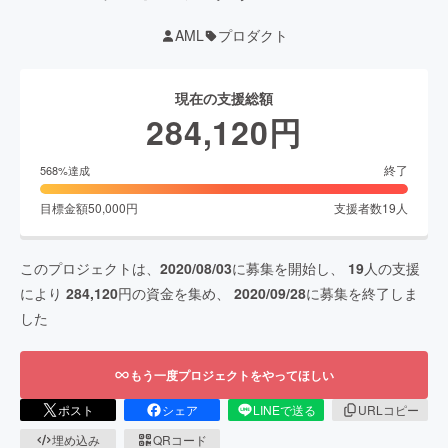
AML
プロダクト
現在の支援総額
284,120
円
終了
568
%達成
目標金額
50,000
円
支援者数
19
人
このプロジェクトは、
2020/08/03
に募集を開始し、
19
人の支援
により
284,120
円の資金を集め、
2020/09/28
に募集を終了しま
した
もう一度プロジェクトをやってほしい
ポスト
シェア
LINEで送る
URLコピー
埋め込み
QRコード