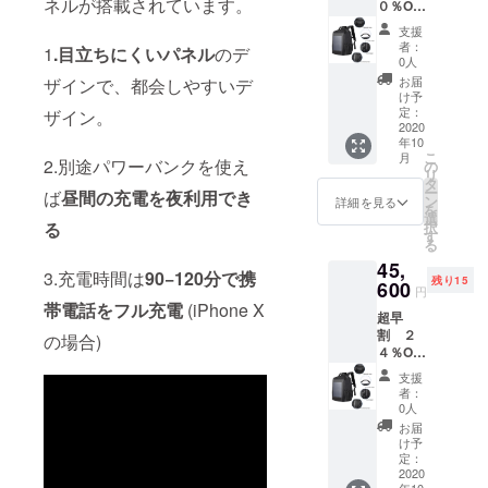
ネルが搭載されています。
０％OF
F
支援
SOLAR
者：
1
.目立ちにくいパネル
のデ
BAX ３
0人
個
お届
ザインで、都会しやすいデ
（限定
け予
数
定：
ザイン。
５）
2020
年10
こ
月
2.別途パワーバンクを使え
の
リ
タ
ー
ば
昼間の充電を夜利用でき
ン
詳細を見る
を
選
る
択
す
る
45,
3.充電時間は
90−120分で携
残り15
600
円
帯電話をフル充電
(iPhone X
超早
割 ２
の場合)
４％OF
F
支援
SOLAR
者：
BAX ３
0人
個
お届
（限定
け予
数１
定：
５）
2020