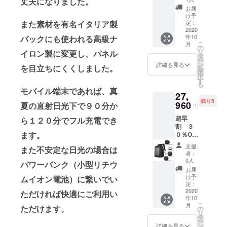
丈夫になりました。
般販売
お届
予定価
け予
格
また素材を有名イタリア製
定：
20000
2020
年10
バックにも使われる高級ナ
円
こ
月
の
リ
イロン製に変更し、パネル
タ
ー
ン
詳細を見る
を目立ちにくくしました。
を
選
択
す
る
モバイル端末であれば、真
27,
残り5
960
夏の直射日光下で９０分か
円
超早
ら１２０分でフル充電でき
割 ３
ます。
０％OF
F
支援
また不安定な日光の場合は
SOLAR
者：
BAX ２
0人
パワーバンク（小型リチウ
個
お届
（限定
け予
ムイオン電池）に繋いでい
数 ５）
定：
2020
ただければ快適にご利用い
年10
こ
月
ただけます。
の
リ
タ
ー
ン
詳細を見る