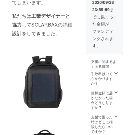
てしまいます。
2020/09/28
23:59:59
ま
私たちは
工業デザイナーと
でに集まっ
た金額が
協力
してSOLARBAXの詳細
ファンディ
設計をしてきました。
ングされま
す。
支援に関するよ
くある質問
手数料はいく
らかかります
か？
目標金額に届
かなかった場
合どうなりま
すか？
支援で困った
時はどこに相
談したらいい
ですか？