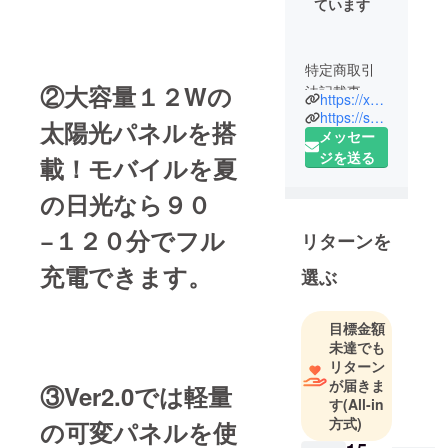
ています
特定商取引
②大容量１２Wの
法記載事項
https://xxiititanium.com/
https://solarbax.com
太陽光パネルを搭
事業者名：
メッセー
AML
ジを送る
載！モバイルを夏
LIMITED
の日光なら９０
担当者 ：
村松、DI
−１２０分でフル
リターンを
MAIO
住所 ：
充電できます。
選ぶ
No. 5, 17/F,
Strand 50 50
目標金額
Bonham
未達でも
Strand,
リターン
Sheung
が届きま
③Ver2.0では軽量
Wan, Hong
す
(All-in
Kong
方式)
の可変パネルを使
連絡先 ：