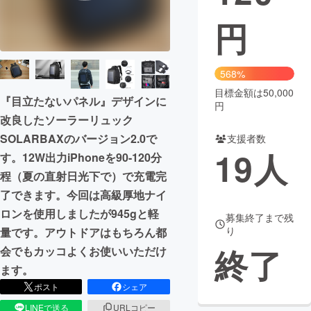
円
まちづくり・地域活性化
CAMPFIRE for Social Good
CAMPFIRE Creation
568%
CAMPFIREふるさと納税
machi-ya
コミュニティ
目標金額は50,000
『目立たないパネル』デザインに
円
改良したソーラーリュック
SOLARBAXのバージョン2.0で
支援者数
19
人
す。12W出力iPhoneを90-120分
程（夏の直射日光下で）で充電完
了できます。今回は高級厚地ナイ
ロンを使用しましたが945gと軽
募集終了まで残
り
量です。アウトドアはもちろん都
終了
会でもカッコよくお使いいただけ
ます。
ポスト
シェア
LINEで送る
URLコピー