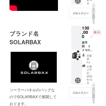
年10
こ
月
の
リ
タ
ー
ン
詳細を見る
を
選
択
す
る
130
,00
ブランド名
残り5
0
円
SOLARBAX
超早
割 ３
５％OF
F
支援
SOLAR
者：
BAX １
0人
０個
お届
（限定
け予
数
定：
５）
2020
年10
こ
月
の
リ
タ
ソーラーパネルのバッグな
ー
ン
詳細を見る
を
のでSOLARBAXで展開して
選
択
す
る
おります。