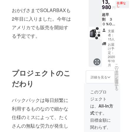
13,
在庫な
980
し
円
おかげさまでSOLARBAXも
超早
2年目に入りました。今年は
割 ３
０％OF
アメリカでも販売を開始す
F
支援
SOLAR
る予定です。
者：
BAX １
15人
個
お届
（限定
け予
数１
定：
５） 一
2020
年10
般販売
こ
月
予定価
の
リ
プロジェクトのこ
格
タ
ー
20000
ン
詳細を見る
を
円
だわり
選
択
す
る
このプロ
ジェクト
バックパックは毎日頻繁に
は、
All-In方
利用するものなので細かな
式
です。
仕様のミスによって、たく
目標金額に
さんの無駄な労力が発生し
関わらず、