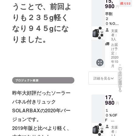
15,
うことで、前回よ
残り32
info@amlltd.
980
円
com
早割
りも２３５g軽く
２
０％OF
なり９４５gにな
F
支援
SOLAR
者：
りました。
BAX １
3人
個
お届
（限定
け予
数３
定：
５） 一
2020
年10
般販売
こ
月
予定価
の
リ
格
タ
ー
20000
ン
詳細を見る
を
円
選
択
す
る
昨年大好評だったソーラー
17,
パネル付きリュック
980
円
SOLARBAXの2020年バー
１
０％OF
ジョンです。
F
SOLAR
2019年版と比べより軽く、
支援
BAX １
者：
個 一
1人