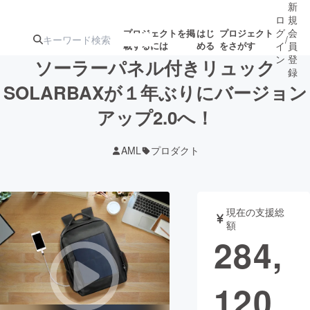
新
ロ
規
グ
会
プロジェクトを掲
はじ
プロジェクト
/
載するには
める
をさがす
イ
員
ン
登
ソーラーパネル付きリュック
録
SOLARBAXが１年ぶりにバージョン
アップ2.0へ！
人気のプロ
注目のリ
注目の新着プロ
募集終了が近いプ
もうすぐ公開
ジェクト
ターン
ジェクト
ロジェクト
されます
AML
プロダクト
アート・写真
音楽
現在の支援総
テクノロジー・ガジェット
ゲーム・サ
額
284,
映像・映画
書籍・雑誌
120
ビジネス・起業
チャレンジ