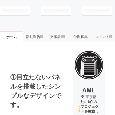
活動報告
支援者
仲間募集
コメント
ホーム
4
19
2
①目立たないパネ
ルを搭載したシン
AML
プルなデザインで
東京都
他に6件の
す。
プロジェク
トを掲載し