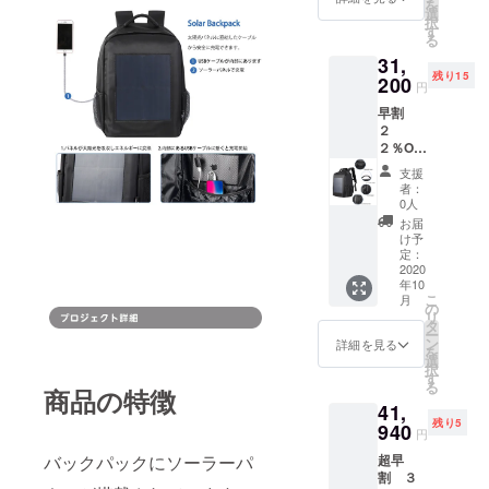
を
選
択
す
る
31,
残り15
200
円
早割
２
２％OF
F
支援
SOLAR
者：
BAX ２
0人
個
お届
（限定
け予
数１
定：
５）
2020
年10
こ
月
の
リ
タ
ー
ン
詳細を見る
を
選
択
す
る
商品の特徴
41,
残り5
940
円
バックパックにソーラーパ
超早
割 ３