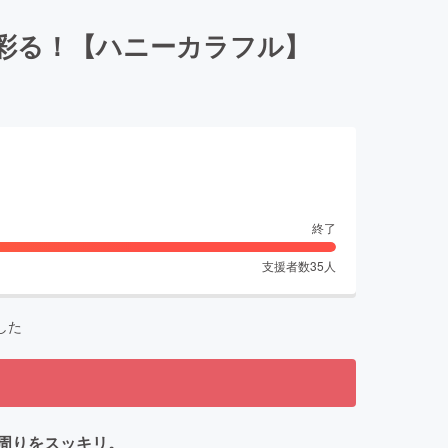
彩る！【ハニーカラフル】
終了
支援者数
35
人
した
周りをスッキリ。