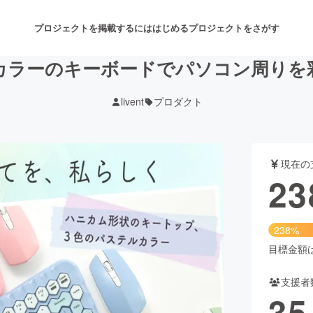
プロジェクトを掲載するには
はじめる
プロジェクトをさがす
カラーのキーボードでパソコン周りを
livent
プロダクト
注目のリターン
注目の新着プロジェクト
募集終了が近いプロジェクト
も
現在の
音楽
舞台・パフォーマンス
23
ゲーム・サービス開発
フード・飲食店
238%
書籍・雑誌出版
アニメ・漫画
目標金額は1
支援者
チャレンジ
ビューティー・ヘルスケ
35