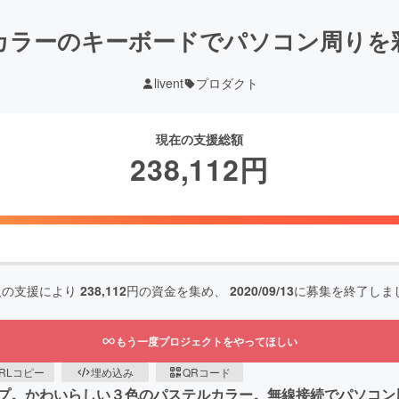
カラーのキーボードでパソコン周りを
livent
プロダクト
現在の支援総額
238,112
円
人の支援により
238,112
円の資金を集め、
2020/09/13
に募集を終了しま
もう一度プロジェクトをやってほしい
RLコピー
埋め込み
QRコード
プ。かわいらしい３色のパステルカラー。無線接続でパソコン