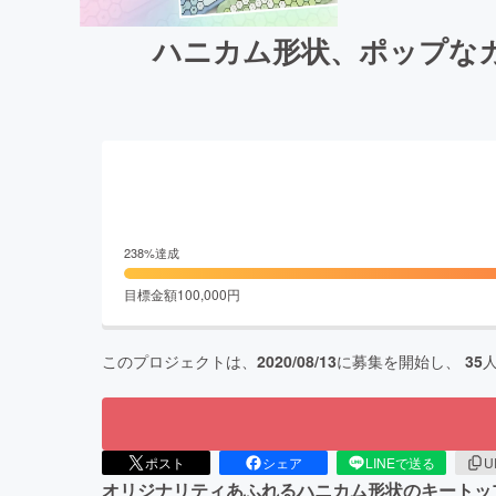
ハニカム形状、ポップな
238
%達成
目標金額
100,000
円
このプロジェクトは、
2020/08/13
に募集を開始し、
35
ポスト
シェア
LINEで送る
U
オリジナリティあふれるハニカム形状のキートッ