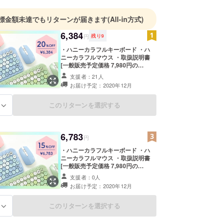
標金額未達でもリターンが届きます
(All-in方式)
6,384
円
残り
9
・ハニーカラフルキーボード ・ハ
ニーカラフルマウス ・取扱説明書
[一般販売予定価格 7,980円の
20%OFF] ※カラーはピンク、ブ
支援者：21人
ルー、グリーンからお選びくださ
お届け予定：2020年12月
い。 ※皆様の応援購入により量産効
率が向上した場合、正規販売価格が
販売予定価格より下がる可能性もご
このリターンを選択する
る
ざいます。 ※デザイン・仕様は変更
になる可能性もございます。ご了承
ください。 ※ご注文状況、使用部材
6,783
の供給状況、製造工程上の都合等に
円
より出荷時期が遅れる場合がありま
・ハニーカラフルキーボード ・ハ
す。
ニーカラフルマウス ・取扱説明書
[一般販売予定価格 7,980円の
15%OFF] ※カラーはピンク、ブ
支援者：0人
ルー、グリーンからお選びくださ
お届け予定：2020年12月
い。 ※皆様の応援購入により量産効
率が向上した場合、正規販売価格が
販売予定価格より下がる可能性もご
このリターンを選択する
る
ざいます。 ※デザイン・仕様は変更