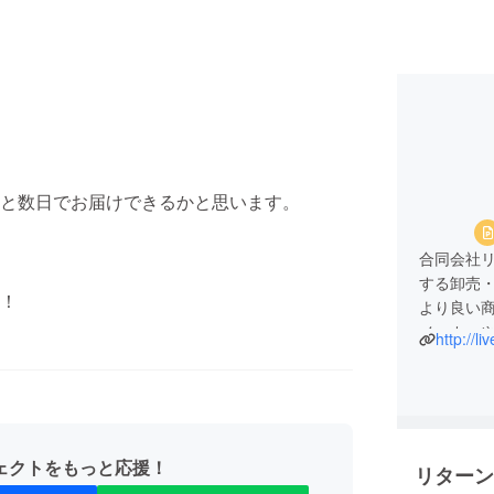
と数日でお届けできるかと思います。
合同会社
する卸売
！
より良い
メーカー
http://liv
応援のほ
ェクトをもっと応援！
リターン