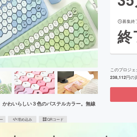
募集終
CAMPFIRE for Social Good
CAMPFIRE Creation
終
CAMPFIREふるさと納税
machi-ya
コミュニティ
このプロジェ
238,112
円の
。かわいらしい３色のパステルカラー。無線
ピー
埋め込み
QRコード