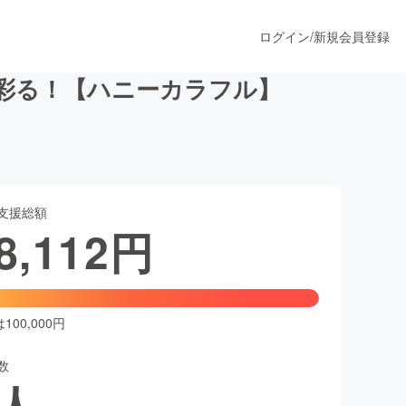
ログイン
/
新規会員登録
彩る！【ハニーカラフル】
うすぐ公開されます
支援総額
プロダクト
8,112
円
ファッション
スポーツ
00,000円
数
ア
ソーシャルグッド
人