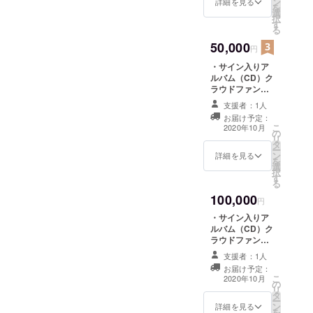
ン
NORIEオリジナ
詳細を見る
を
選
ルタオル
択
す
る
50,000
円
・サイン入りア
ルバム（CD）ク
ラウドファン
ディングしてく
支援者：1人
ださった方限定
お届け予定：
販売！ ・NORIE
こ
2020年10月
の
オリジナルス
リ
タ
テッカー ・
ー
ン
NORIE オリジナ
詳細を見る
を
選
ルタオル ・
択
す
NORIE 生写真
る
・生ボイス
100,000
MP3(朝のあいさ
円
つ＋お疲れ様＋
・サイン入りア
行ってらっしゃ
ルバム（CD）ク
い＋おやすみな
ラウドファン
さい） ・CDク
ディングしてく
レジット表記 ・
支援者：1人
ださった方限定
アルバム発売記
お届け予定：
販売！ ・NORIE
こ
念リモートライ
2020年10月
の
オリジナルス
リ
ブご招待
タ
テッカー ・
ー
ン
NORIE オリジナ
詳細を見る
を