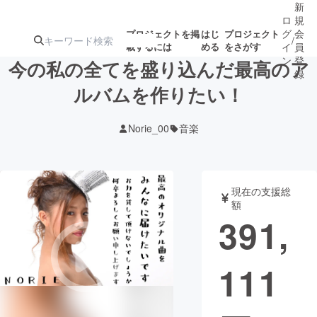
新
ロ
規
グ
会
プロジェクトを掲
はじ
プロジェクト
/
載するには
める
をさがす
イ
員
ン
登
今の私の全てを盛り込んだ最高のア
録
ルバムを作りたい！
人気のプロ
注目のリ
注目の新着プロ
募集終了が近いプ
もうすぐ公開
Norie_00
音楽
ジェクト
ターン
ジェクト
ロジェクト
されます
アート・写真
音楽
現在の支援総
額
391,
テクノロジー・ガジェット
ゲーム・サ
111
映像・映画
書籍・雑誌
ビジネス・起業
チャレンジ