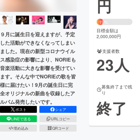
円
まちづくり・地域活性化
19%
目標金額は
CAMPFIRE for Social Good
CAMPFIRE Creation
９月に誕生日を迎えますが、予定
2,000,000円
CAMPFIREふるさと納税
machi-ya
コミュニティ
した活動ができなくなってしまい
ました。現在の新型コロナウイル
支援者数
23
人
ス感染症の影響により、NORIEも
音楽活動に大きな影響を受けてい
ます。そんな中でNORIEの歌を皆
様に届けたい！9月の誕生日に完
募集終了まで残
り
全オリジナルの新曲を収録したア
終了
ルバム発売したいです。
ポスト
シェア
LINEで送る
URLコピー
埋め込み
QRコード