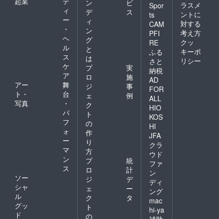
起業
テ
ン
ビ
ラスメ
Spor
ィ
デ
ス
ントに
ts
ー
ィ
対する
CAM
・
ン
考え方
PFI
ヘ
グ
クッ
RE
ル
と
キーポ
ふる
ス
は
リシー
さと
ケ
プ
実
納税
ア
ロ
施
AD
アー
舞
ジ
事
FOR
ト・
台
ェ
例
ALL
写真
・
ク
HIO
パ
ト
KOS
フ
の
HI
ォ
作
JFA
ー
り
クラ
マ
方
ウド
ン
プ
統
ファ
ス
ロ
計
ン
ソー
ジ
デ
ディ
シャ
ェ
ー
ング
ル
ク
タ
mac
グッ
ト
hi-ya
ド
の