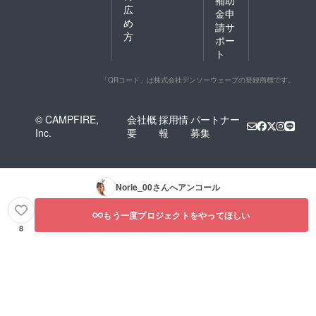
補助
広
金申
め
請サ
方
ポー
ト
「QRコード」は株式会社デンソーウェーブの登録商標です。
© CAMPFIRE,
会社概
採用情
パートナー
Inc.
要
報
募集
Norie_00
さんへアンコール
もう一度プロジェクトをやってほしい
8