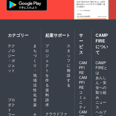
カテゴリー
起案サポート
サ
CAMP
ー
FIRE
テク
ま
プ
ス
ビ
につい
ノロ
ち
ロ
タ
ス
て
ジー
づ
ジ
ッ
・ガ
く
ェ
フ
CAM
CAMP
ジェ
り
ク
に
PFI
FIREと
ット
・
ト
相
RE
は
地
を
談
CAM
あんし
域
作
す
PFI
ん・安
活
る
る
RE
全への
性
資
コ
取り組
化
料
ミュ
み
プロ
音
請
ニ
ニュー
ダク
楽
求
ティ
ス
ト
CAM
ヘルプ
クラウドファ
フー
チ