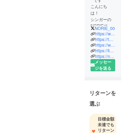
こんにち
は！
シンガーの
NORIEで
NORIE_00
す！
https://www.youtube.com/watch?v=5KnQaQ31Rl4
https://twitter.com/NORIE_00?ref_src=twsrc%5Egoogle%7Ctwcamp%5Eserp%7Ctwgr%5Eauthor
https://www.instagram.com/norie_xyx/
この度
https://liver-matome.com/17live/9b4488ac-e370-48b5-a3d0-38cfea185e80
CAMPFIRE
https://noriecdshop.official.ec/
にクラウド
メッセー
ファンドを
ジを送る
させていた
だくことに
なりまし
た！
リターンを
沢山の方に
選ぶ
私を知って
貰えたら嬉
しいです
目標金額
未達でも
リターン