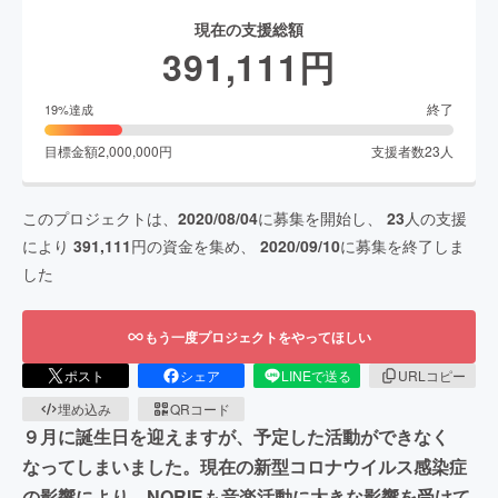
現在の支援総額
391,111
円
終了
19
%達成
目標金額
2,000,000
円
支援者数
23
人
このプロジェクトは、
2020/08/04
に募集を開始し、
23
人の支援
により
391,111
円の資金を集め、
2020/09/10
に募集を終了しま
した
もう一度プロジェクトをやってほしい
ポスト
シェア
LINEで送る
URLコピー
埋め込み
QRコード
９月に誕生日を迎えますが、予定した活動ができなく
なってしまいました。現在の新型コロナウイルス感染症
の影響により、NORIEも音楽活動に大きな影響を受けて