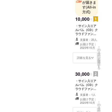
が届きま
す
(All-in
方式)
10,000
円
・サイン入りア
ルバム（CD）ク
ラウドファン
ディングしてく
支援者：20人
ださった方限定
お届け予定：
販売！ ・NORIE
こ
2020年10月
の
オリジナルス
リ
タ
テッカー
ー
ン
詳細を見る
を
選
択
す
る
30,000
円
・サイン入りア
ルバム（CD）ク
ラウドファン
ディングしてく
支援者：1人
ださった方限定
お届け予定：
販売！ ・NORIE
こ
2020年10月
の
オリジナルス
リ
タ
テッカー ・
ー