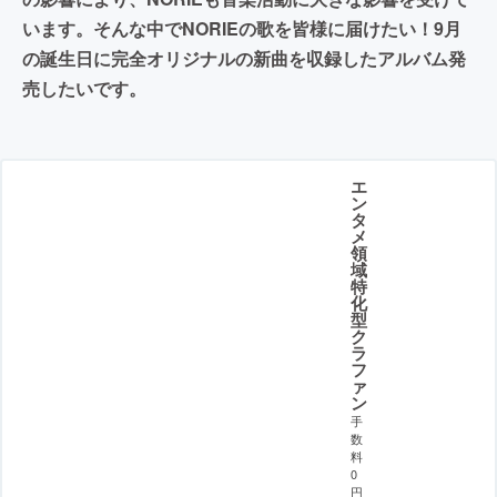
います。そんな中でNORIEの歌を皆様に届けたい！9月
の誕生日に完全オリジナルの新曲を収録したアルバム発
売したいです。
エ
ン
タ
メ
領
域
特
化
型
ク
ラ
フ
ァ
ン
手
数
料
0
円