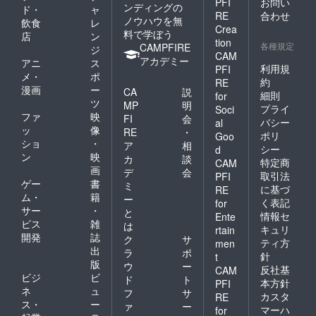
PFI
お問い
ンディングの
ド・
ャ
RE
合わせ
ノウハウを無
飲食
レ
Crea
料で学ぼう
店
ン
tion
各種規定
CAMPFIRE
ジ
CAM
アカデミー
アニ
ス
利用規
PFI
メ・
ポ
約
RE
漫画
ー
CA
説
細則
for
ツ
MP
明
プライ
Soci
ファ
映
FI
会
バシー
al
ッ
像
RE
・
ポリ
Goo
ショ
・
ア
相
シー
d
ン
映
カ
談
特定商
CAM
画
デ
会
取引法
PFI
ゲー
書
ミ
に基づ
RE
ム・
籍
ー
く表記
for
サー
・
と
情報セ
Ente
ビス
雑
は
キュリ
rtain
開発
誌
ク
サ
ティ方
men
出
ラ
ポ
針
t
版
ウ
ー
反社基
CAM
ビジ
ビ
ド
ト
本方針
PFI
ネ
ュ
フ
サ
カスタ
RE
ス・
ー
ァ
ー
マーハ
for