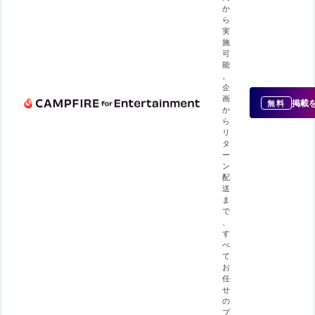
か
ら
実
施
可
能
。
企
画
掲載
無料
か
ら
リ
タ
ー
ン
配
送
ま
で
、
す
べ
て
お
任
せ
の
プ