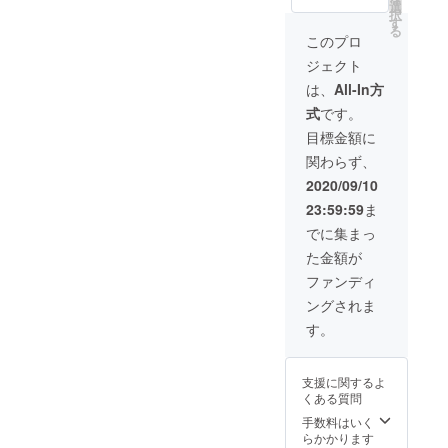
選
ルタオル ・
択
す
NORIE 生写真
る
・生ボイス
このプロ
MP3(朝のあいさ
ジェクト
つ＋お疲れ様＋
行ってらっしゃ
は、
All-In方
い＋おやすみな
式
です。
さい） ・CDク
レジット表記 ・
目標金額に
NORIEとのツー
関わらず、
ショットチェキ
・NORIE直筆お
2020/09/10
手紙 ・アルバ
23:59:59
ま
ム発売記念リ
モートライブご
でに集まっ
招待 ・レコー
た金額が
ディング風景動
画
ファンディ
ングされま
す。
支援に関するよ
くある質問
手数料はいく
らかかります