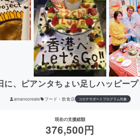
に、ピアンタちょい足しハッピープロ
amanocreate
フード・飲食店
コロナサポートプログラム対象
現在の支援総額
376,500
円