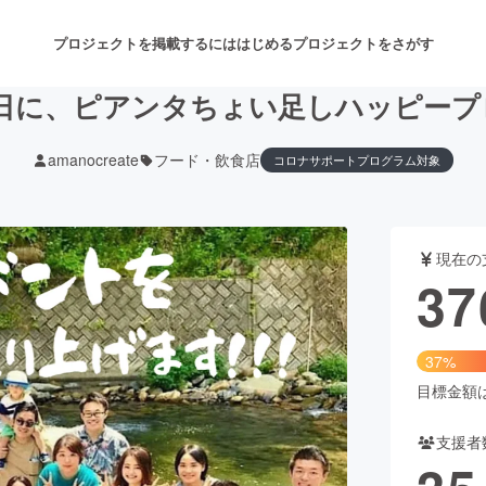
プロジェクトを掲載するには
はじめる
プロジェクトをさがす
に、ピアンタちょい足しハッピープロ
amanocreate
フード・飲食店
コロナサポートプログラム対象
注目のリターン
注目の新着プロジェクト
募集終了が近いプロジェクト
も
現在の
音楽
舞台・パフォーマンス
37
ゲーム・サービス開発
フード・飲食店
37%
書籍・雑誌出版
アニメ・漫画
目標金額は1
支援者
チャレンジ
ビューティー・ヘルスケ