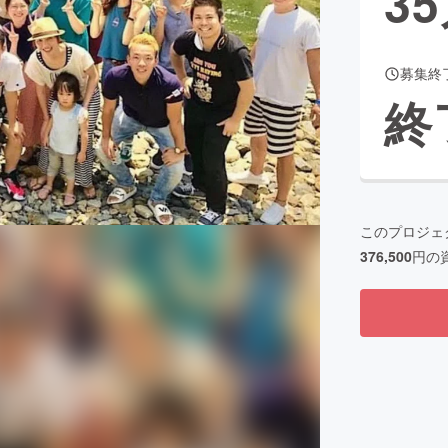
35
募集終
CAMPFIRE for Social Good
CAMPFIRE Creation
終
CAMPFIREふるさと納税
machi-ya
コミュニティ
このプロジェ
376,500
円の