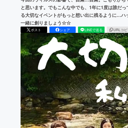
と思います。でもこんな中でも、1年に1度は誰だ
る大切なイベントがもっと想い出に残るように…ハ
一緒に創りましょう☆☆
ポスト
シェア
LINEで送る
URLコ