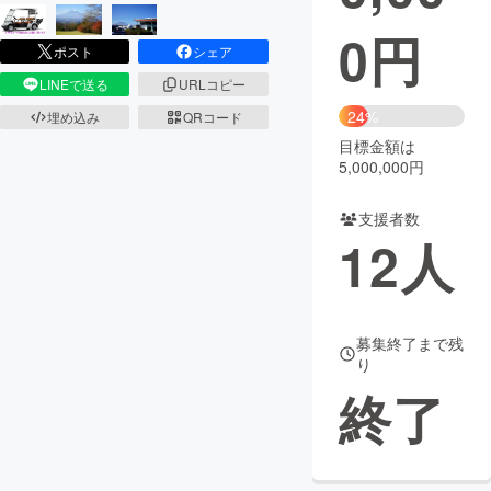
0
円
まちづくり・地域活性化
ポスト
シェア
LINEで送る
URLコピー
CAMPFIRE for Social Good
CAMPFIRE Creation
24%
埋め込み
QRコード
CAMPFIREふるさと納税
machi-ya
コミュニティ
目標金額は
5,000,000円
支援者数
12
人
募集終了まで残
り
終了