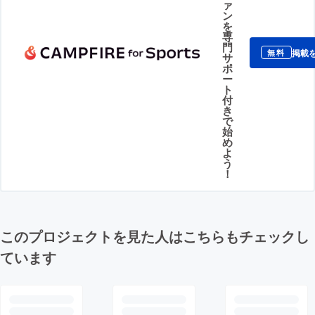
ァ
ン
を
専
門
掲載
無料
サ
ポ
ー
ト
付
き
で
始
め
よ
う
！
このプロジェクトを見た人はこちらもチェックし
ています