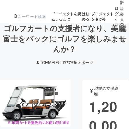
新
ロ
規
グ
会
プロジェクトを掲
はじ
プロジェクト
/
載するには
める
をさがす
イ
員
ン
登
ゴルフカートの支援者になり、美麗
録
富士をバックにゴルフを楽しみませ
んか？
人気のプロ
注目のリ
注目の新着プロ
募集終了が近いプ
もうすぐ公開
ジェクト
ターン
ジェクト
ロジェクト
されます
TOHMEIFUJI3776
スポーツ
アート・写真
音楽
現在の支援総
テクノロジー・ガジェット
ゲーム・サ
額
1,20
映像・映画
書籍・雑誌
0,00
ビジネス・起業
チャレンジ