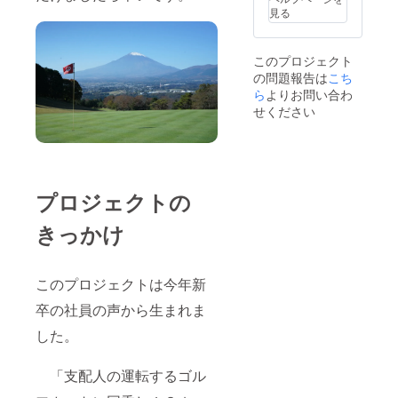
用税の納金には
見る
ご利用頂けませ
ん。 ご利用金額
が利用券の金額
このプロジェクト
分に満たない場
の問題報告は
こち
合でも別途お支
ら
よりお問い合わ
払いいただく事
となっておりま
せください
す。
プロジェクトの
きっかけ
このプロジェクトは今年新
卒の社員の声から生まれま
した。
「支配人の運転するゴル