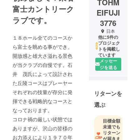
TOHM
富士カントリーク
EIFUJI
ラブです。
3776
日本
他に5件の
１８ホール全てのコースか
プロジェク
ら富士を眺める事ができ、
トを掲載し
ています
開放感と雄大さ溢れる景色
メッセー
が当クラブの自慢です。石
ジを送る
井 茂氏によって設計され
た丘陵コースはプレーヤー
それぞれの技量が存分に発
リターンを
揮できる戦略的なコースと
選ぶ
なっております。
コロナ禍の厳しい状態では
目標金額
未達でも
ありますが、沢山の皆様の
リターン
お力添えにより１９７０年
が届きま