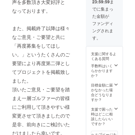
声を多数頂き大変好評と
23:59:59
ま
証明証は、ご支
援者様ご本人の
でに集まっ
なっております。
みお使いいただ
た金額が
けます。 ２、10
万円分の利用券
ファンディ
また、掲載終了以降は様々
（5000円分×２
ングされま
０枚） ・当クラ
なご意見・ご要望と共に
ブでお使い頂け
す。
る１０万円分の
「再度募集をしてほし
利用券です。 １
年間ご利用可能
い。」というたくさんのご
支援に関するよ
です。有効期限
くある質問
は２０２２年４
要望により再度第二弾とし
手数料はいく
月末までになり
らかかります
ます。 ※利用券
てプロジェクトを掲載致し
か？
はおつりが出ま
ました。
せんのでご了承
目標金額に届
下さい。 ※どち
頂いたご意見・ご要望を踏
かなかった場
らも通常営業日
合どうなりま
（木曜日を除
まえ一層ゴルファーの皆様
すか？
く）でしたらい
つでもお使いい
にご利用して頂きやすい様
支援で困った
ただけます。 ※
時はどこに相
割引券等との併
変更させて頂きましたので
談したらいい
用はできませ
是非、前向きにご検討いた
ですか？
ん。（臨時会員
証を除く） ※消
だけましたら幸いです。
費税、ゴルフ利
ヘルプページを