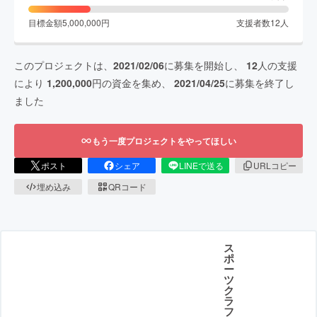
目標金額
5,000,000
円
支援者数
12
人
このプロジェクトは、
2021/02/06
に募集を開始し、
12
人の支援
により
1,200,000
円の資金を集め、
2021/04/25
に募集を終了し
ました
もう一度プロジェクトをやってほしい
ポスト
シェア
LINEで送る
URLコピー
埋め込み
QRコード
ス
ポ
ー
ツ
ク
ラ
フ