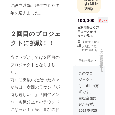
す
(All-in
に設立以降、昨年で５０周
方式)
年を迎えました。
100,000
円
残り38
★利用券１０万
２回目のプロジェ
円コース★ リ
ターン品 １、
カート利用証明
クトに挑戦！！
支援者：12人
証 ご支援して頂
お届け予定：
いた事を証明す
こ
2021年05月
の
る物です。お名
リ
タ
前を記し名刺サ
当クラブとしては２回目の
ー
ン
イズのカードに
詳細を見る
を
プロジェクトとなりまし
選
してお届けいた
択
す
します。 有効期
る
た。
限は５年間で
このプロ
す。回数制限は
前回ご支援いただいた方々
ジェクト
なく優先的に何
度もご利用頂け
は、
All-In方
からは「次回のラウンドが
ます。 カートの
式
です。
納品日が決まり
待ち遠しい！」「同伴メン
次第、有効期限
目標金額に
バーも気分上々のラウンド
等設定し「カー
関わらず、
ト利用証明証」
になった！」等、喜びのお
を発送させて頂
2021/04/25
きます。 ※利用