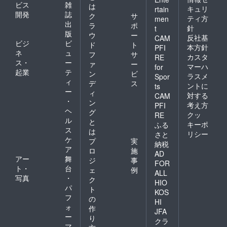
ビス
雑
は
キュリ
rtain
開発
誌
ク
サ
ティ方
men
出
ラ
ポ
針
t
版
ウ
ー
反社基
CAM
ビジ
ビ
ド
ト
本方針
PFI
ネ
ュ
フ
サ
カスタ
RE
ス・
ー
ァ
ー
マーハ
for
起業
テ
ン
ビ
ラスメ
Spor
ィ
デ
ス
ントに
ts
ー
ィ
対する
CAM
・
ン
考え方
PFI
ヘ
グ
クッ
RE
ル
と
キーポ
ふる
ス
は
リシー
さと
ケ
プ
実
納税
ア
ロ
施
AD
アー
舞
ジ
事
FOR
ト・
台
ェ
例
ALL
写真
・
ク
HIO
パ
ト
KOS
フ
の
HI
ォ
作
JFA
ー
り
クラ
マ