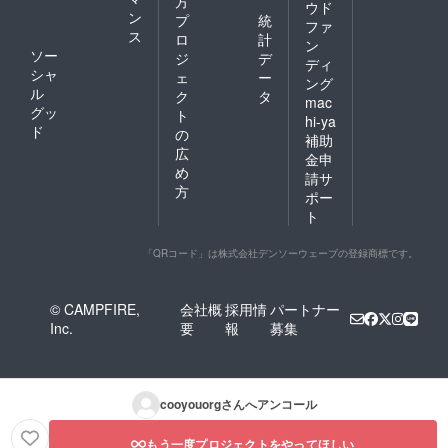
方
ウド
ン
プ
統
ファ
ス
ロ
計
ン
ソー
ジ
デ
ディ
シャ
ェ
ー
ング
ル
ク
タ
mac
グッ
ト
hi-ya
ド
の
補助
広
金申
め
請サ
方
ポー
ト
「QRコード」は株式会社デンソーウェーブの登録商標です。
© CAMPFIRE,
会社概
採用情
パートナー
Inc.
要
報
募集
cooyouorg
さんへアンコール
もう一度プロジェクトをやってほしい