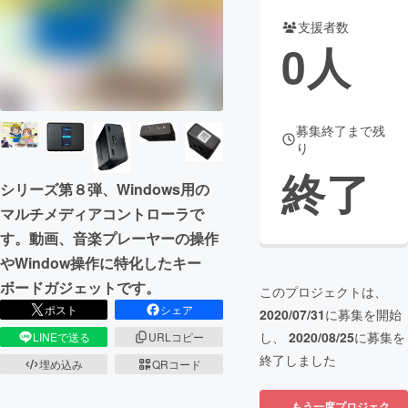
支援者数
まちづくり・地域活性化
0
人
CAMPFIRE for Social Good
CAMPFIRE Creation
CAMPFIREふるさと納税
machi-ya
コミュニティ
募集終了まで残
り
終了
シリーズ第８弾、Windows用の
マルチメディアコントローラで
す。動画、音楽プレーヤーの操作
やWindow操作に特化したキー
ボードガジェットです。
このプロジェクトは、
ポスト
シェア
2020/07/31
に募集を開始
し、
2020/08/25
に募集を
LINEで送る
URLコピー
終了しました
埋め込み
QRコード
もう一度プロジェク