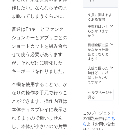
作したい。なんならそのま
支援に関するよ
ま眠ってしまうくらいに。
くある質問
手数料はいく
普通はFnキーとファンク
らかかります
か？
ションキーとアプリごとの
目標金額に届
ショートカットを組み合わ
かなかった場
せて使う必要があります
合どうなりま
すか？
が、それだけに特化した
支援で困った
キーボードを作りました。
時はどこに相
談したらいい
ですか？
本機を使用することで、か
なりの操作を手元で行うこ
ヘルプページを
見る
とができます。操作内容は
本体ディスプレイに表示さ
このプロジェクト
れてますので迷いません
の問題報告は
こち
ら
よりお問い合わ
し、本体が小さいので片手
せください