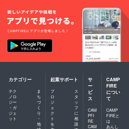
カテゴリー
起案サポート
サ
CAMP
ー
FIRE
テク
ま
プ
ス
ビ
につい
ノロ
ち
ロ
タ
ス
て
ジー
づ
ジ
ッ
・ガ
く
ェ
フ
CAM
CAMP
ジェ
り
ク
に
PFI
FIREと
ット
・
ト
相
RE
は
地
を
談
CAM
あんし