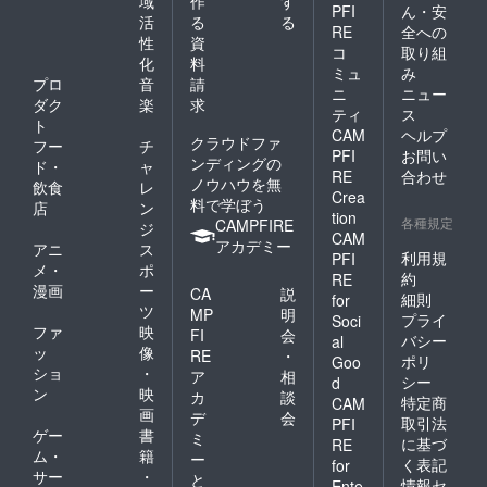
域
作
す
PFI
ん・安
活
る
る
RE
全への
性
資
コ
取り組
化
料
ミュ
み
プロ
音
請
ニ
ニュー
ダク
楽
求
ティ
ス
ト
CAM
ヘルプ
クラウドファ
フー
チ
PFI
お問い
ンディングの
ド・
ャ
RE
合わせ
ノウハウを無
飲食
レ
Crea
料で学ぼう
店
ン
tion
各種規定
CAMPFIRE
ジ
CAM
アカデミー
アニ
ス
利用規
PFI
メ・
ポ
約
RE
漫画
ー
CA
説
細則
for
ツ
MP
明
プライ
Soci
ファ
映
FI
会
バシー
al
ッ
像
RE
・
ポリ
Goo
ショ
・
ア
相
シー
d
ン
映
カ
談
特定商
CAM
画
デ
会
取引法
PFI
ゲー
書
ミ
に基づ
RE
ム・
籍
ー
く表記
for
サー
・
と
情報セ
Ente