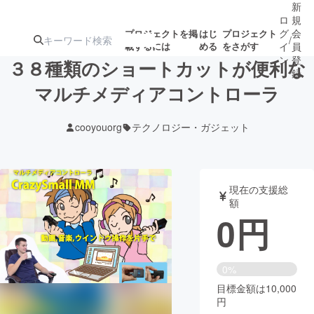
新
ロ
規
グ
会
プロジェクトを掲
はじ
プロジェクト
/
載するには
める
をさがす
イ
員
ン
登
３８種類のショートカットが便利な
録
マルチメディアコントローラ
人気のプロ
注目のリ
注目の新着プロ
募集終了が近いプ
もうすぐ公開
cooyouorg
テクノロジー・ガジェット
ジェクト
ターン
ジェクト
ロジェクト
されます
アート・写真
音楽
現在の支援総
額
0
円
テクノロジー・ガジェット
ゲーム・サ
映像・映画
書籍・雑誌
0%
目標金額は10,000
円
ビジネス・起業
チャレンジ