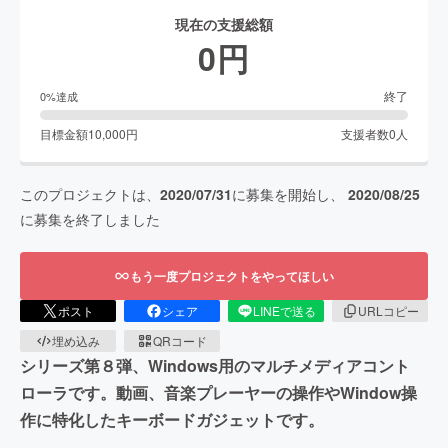
現在の支援総額
0
円
終了
0
%達成
目標金額
10,000
円
支援者数
0
人
このプロジェクトは、
2020/07/31
に募集を開始し、
2020/08/25
に募集を終了しました
もう一度プロジェクトをやってほしい
ポスト
シェア
LINEで送る
URLコピー
埋め込み
QRコード
シリーズ第８弾、Windows用のマルチメディアコント
ローラです。動画、音楽プレーヤーの操作やWindow操
作に特化したキーボードガジェットです。