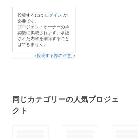
まえから薄々気が付い
ていたことですが、自
投稿するには
ログイン
が
分の常識は世間の非常
必要です。
プロジェクトオーナーの承
識ということなので
認後に掲載されます。承認
しょうか。動画サイト
された内容を削除すること
観る時に、とても重宝
はできません。
してます。まあ、それ
※投稿する際の注意点
でもめげずに商品化し
ますから、便利なので
買ってもらえると嬉し
いです。
同じカテゴリーの人気プロジェ
クト