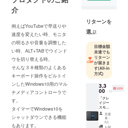
介
リターンを
例えばYouTubeで早送りや
選ぶ
速度を変えたい時、モニタ
の明るさや音量を調整した
目標金額
い時、ALT+TABでウインド
未達でも
リターン
ウを切り替える時。
が届きま
そんな３８種類のよくある
す
(All-in
方式)
キーボード操作をビルトイ
ンしたWindows10用のマル
3,3
残り20
00
チメディアコントローラで
円
「クレ
す。
イジー
スモー
タイマーでWindows10を
ルMM」
支援
シャットダウンできる機能
製品本
者：
体＋日
0人
もあります。
本語取
お届