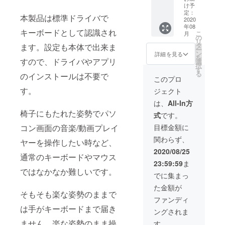
説。
け予
（USB
定：
本製品は標準ドライバで
ケーブ
2020
年08
ルは付
キーボードとして認識され
こ
月
属しま
の
リ
せんI)
タ
ます。設定も本体で出来ま
ー
ン
詳細を見る
を
すので、ドライバやアプリ
選
択
す
る
のインストールは不要で
このプロ
す。
ジェクト
は、
All-In方
椅子にもたれた姿勢でパソ
式
です。
コン画面の音楽/動画プレイ
目標金額に
関わらず、
ヤーを操作したい時など、
2020/08/25
通常のキーボードやマウス
23:59:59
ま
ではなかなか難しいです。
でに集まっ
た金額が
そもそも楽な姿勢のままで
ファンディ
は手がキーボードまで届き
ングされま
ません。楽な姿勢のまま操
す。