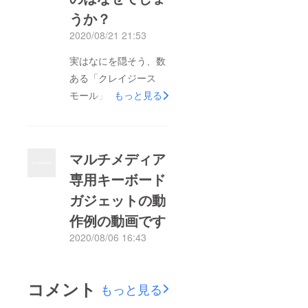
うか？
2020/08/21 21:53
実はなにを隠そう、数
ある「クレイジース
モール」シリーズの中
もっと見る
で開発者自身が一番使
用頻度が高いガジェッ
トがこの「クレイジー
マルチメディア
スモールＭＭ」なので
専用キーボード
ありますが、これまで
ガジェットの動
支援者ゼロというのが
奇々怪々です。同時開
作例の動画です
催の「クレイジース
2020/08/06 16:43
もっと見る
モールAirFT」はそこ
そこ人気みたいですか
ら、なぜなんだろうと
コメント
もっと見る
いう気持ちです。まえ