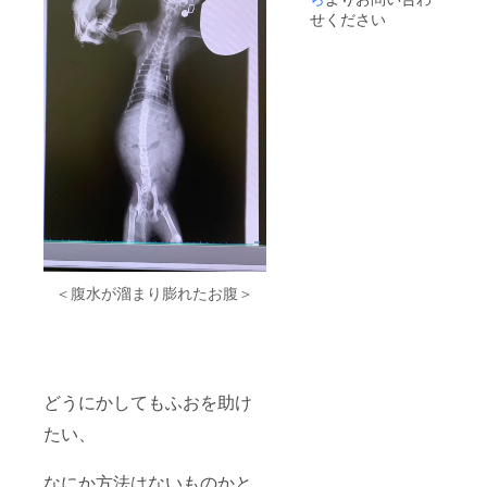
文を備
せください
考欄に
ご記入
くださ
い。 (上
部ライ
ン上の
タイト
ル、そ
の下の
文章、
下部ラ
イン上
の文章)
デザイ
ンは構
想中の
＜腹水が溜まり膨れたお腹＞
物です
ので、
技術
的、予
算的都
合によ
どうにかしてもふおを助け
り変更
になる
たい、
場合が
ありま
なにか方法はないものかと
す。 一