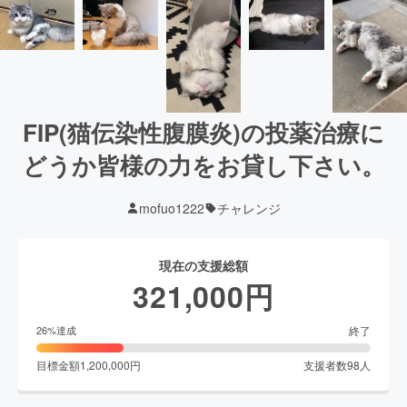
FIP(猫伝染性腹膜炎)の投薬治療に
どうか皆様の力をお貸し下さい。
mofuo1222
チャレンジ
現在の支援総額
321,000
円
終了
26
%達成
目標金額
1,200,000
円
支援者数
98
人