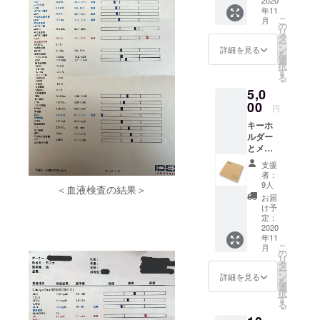
過報告
2020
年11
をさせ
こ
月
て頂き
の
リ
ます。
タ
ー
デザイ
ン
詳細を見る
を
ンは構
選
択
想中の
す
る
物です
5,0
ので、
技術
00
円
的、予
キーホ
算的都
ルダー
合によ
とメモ
り変更
用紙の
になる
支援
セット
場合が
者：
です。
ありま
9人
＜血液検査の結果＞
また、
す。 一
お届
お手紙
部、発
け予
にてお
注予定
定：
礼と経
2020
の業者
年11
過報告
様のサ
こ
月
をさせ
ンプル
の
リ
て頂き
画像を
タ
ー
ます。
加工し
ン
詳細を見る
を
デザイ
て使用
選
択
ンは構
させて
す
る
想中の
いただ
物です