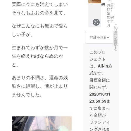
実際に今にも消えてしまい
バッ
が、 最
お届
グ、メ
終的に
け予
そうなもふおの命を見て、
モ用
は1つか
定：
紙、
2020
2つのデ
年11
キーホ
ザイン
なぜこんなにも無垢で愛ら
こ
月
ルダー
に絞る
の
リ
のセッ
予定で
タ
しい子が、
ー
トで
す。 デ
ン
詳細を見る
を
す。 ま
ザイン
選
択
た、お
は構想
す
生まれてわずか数か月で一
る
手紙に
中の物
このプロ
てお礼
生を終えねばならぬのか
ですの
ジェクト
と経過
で、技
と、
報告を
術的、
は、
All-In方
させて
予算的
式
です。
頂きま
都合に
あまりの不憫さ、運命の残
す。
より変
目標金額に
フォト
更にな
酷さに絶望し、涙が止まり
関わらず、
フレー
る場合
ムはイ
があり
ませんでした。
2020/10/31
ンスタ
ます。
23:59:59
ま
グラム
一部、
風のデ
発注予
でに集まっ
ザイン
定の業
た金額が
で、
者様の
nyanst
サンプ
ファンディ
agram(
ル画像
ングされま
にゃん
を加工