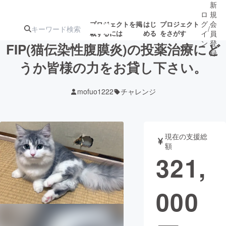
新
ロ
規
グ
会
プロジェクトを掲
はじ
プロジェクト
/
載するには
める
をさがす
イ
員
ン
登
FIP(猫伝染性腹膜炎)の投薬治療にど
録
うか皆様の力をお貸し下さい。
人気のプロ
注目のリ
注目の新着プロ
募集終了が近いプ
もうすぐ公開
mofuo1222
チャレンジ
ジェクト
ターン
ジェクト
ロジェクト
されます
アート・写真
音楽
現在の支援総
額
321,
テクノロジー・ガジェット
ゲーム・サ
000
映像・映画
書籍・雑誌
ビジネス・起業
チャレンジ