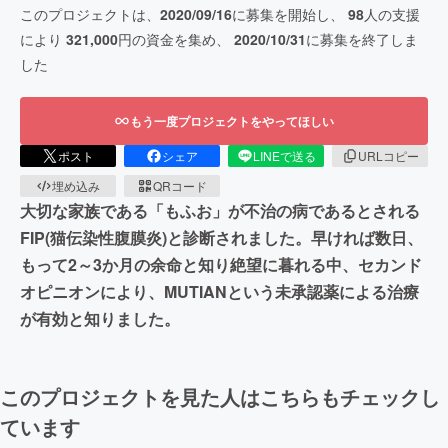
このプロジェクトは、
2020/09/16
に募集を開始し、
98
人の支援
により
321,000
円の資金を集め、
2020/10/31
に募集を終了しま
した
もう一度プロジェクトをやってほしい
ポスト
シェア
LINEで送る
URLコピー
埋め込み
QRコード
大切な家族である「もふお」が不治の病であるとされる
FIP(猫伝染性腹膜炎)と診断されました。早ければ数日、
もって2～3か月の余命と知り絶望に暮れる中、セカンド
オピニオンにより、MUTIANという未承認薬による治療
が有効と知りました。
このプロジェクトを見た人はこちらもチェックし
ています