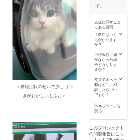
スタグ
して使
す。
ラム)に
用させ
なって
ていた
おりま
だいて
支援に関するよ
す。 各
おりま
くある質問
部文字
す。
部分は
手数料はいく
支援者
らかかります
様のご
か？
要望に
応じて
目標金額に届
お好き
かなかった場
な文章
合どうなりま
に変更
すか？
可能で
す。 飼
支援で困った
い主が
時はどこに相
＜神経症状のせいで少し目つ
レー
談したらいい
ザー加
ですか？
きがおかしいもふお＞
工機で
一点ず
ヘルプページを
つ作成
見る
いたし
ます。
ご支援
このプロジェクト
の際
の問題報告は
こち
に、ご
希望の
ら
よりお問い合わ