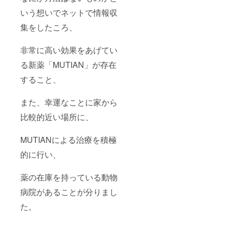
部、発
いう想いでネットで情報収
注予定
の業者
集をしたころ、
様のサ
ンプル
画像を
非常に高い効果をあげてい
加工し
て使用
る新薬「MUTIAN」が存在
させて
すること、
いただ
いてお
りま
また、幸運なことに家から
す。
比較的近い場所に、
MUTIANによる治療を積極
的に行い、
薬の在庫を持っている動物
病院があることが分りまし
た。