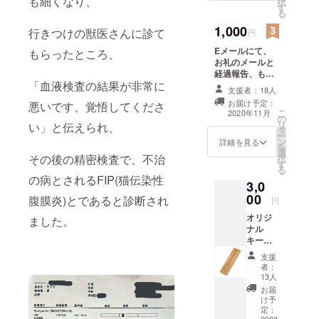
も細くなり、
択
す
る
1,000
行きつけの獣医さんに診て
円
Eメールにて、
もらったところ、
お礼のメールと
経過報告、もふ
「血液検査の結果が非常に
おの写真を送ら
支援者：18人
せていただきま
お届け予定：
悪いです、覚悟してくださ
す。
こ
2020年11月
の
リ
い」と伝えられ、
タ
ー
ン
詳細を見る
を
選
その後の精密検査で、不治
択
す
る
の病とされるFIP(猫伝染性
3,0
00
腹膜炎)とであると診断され
円
オリジ
ました。
ナル
キーホ
ルダー
支援
です。
者：
また、
13人
お手紙
お届
にてお
け予
礼と経
定：