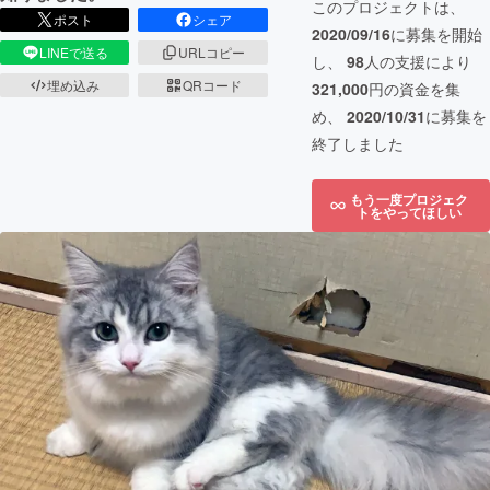
このプロジェクトは、
ポスト
シェア
2020/09/16
に募集を開始
LINEで送る
URLコピー
し、
98
人の支援により
埋め込み
QRコード
321,000
円の資金を集
め、
2020/10/31
に募集を
終了しました
もう一度プロジェク
トをやってほしい