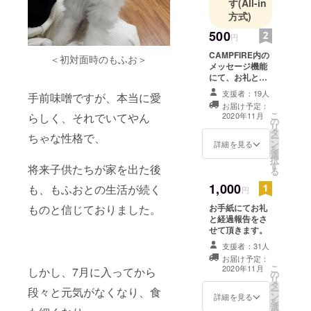
す
(All-in
方式)
500
円
CAMPFIRE内の
＜初対面時のもふお＞
メッセージ機能
にて、お礼と経
過報告をさせて
支援者：19人
手前味噌ですが、本当に愛
頂きます。 個人
お届け予定：
情報の漏洩等気
こ
2020年11月
らしく、それでいてやん
の
にされる方もい
リ
タ
らっしゃるかと
ちゃな性格で、
ー
ン
思いますので、
詳細を見る
を
選
メールアドレ
択
す
ス、住所等の情
将来子供たちが家を出た後
る
報が不要な形と
1,000
も、もふおとの生活が続く
させていただき
円
ました。
お手紙にてお礼
ものと信じておりました。
と経過報告をさ
せて頂きます。
支援者：31人
お届け予定：
こ
2020年11月
しかし、7月に入ってから
の
リ
タ
ー
段々と元気がなくなり、食
ン
詳細を見る
を
選