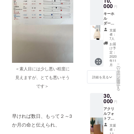
10,
いてお
ので、
000
りま
円
技術
す。
キーホ
的、予
ル
算的都
ダー、
合によ
メモ用
り変更
支援
紙、マ
になる
者：
ルシェ
場合が
7人
バッグ
ありま
お届
のセッ
す。 一
け予
トで
部、発
定：
す。 ま
2020
注予定
年11
た、お
の業者
こ
月
手紙に
様のサ
の
＜素人目には少し悪い程度に
リ
てお礼
ンプル
タ
ー
と経過
画像を
ン
見えますが、とても悪いそう
詳細を見る
を
報告を
加工し
選
択
させて
です＞
て使用
す
る
頂きま
させて
30,
す。 マ
いただ
ルシェ
000
いてお
円
バッグ
りま
アクリ
につい
す。
ルフォ
ては複
早ければ数日、もって２～3
トフ
数のデ
レー
ザイン
か月の命と伝えられ、
支援
ム、マ
を検討
者：
ルシェ
中です
1人