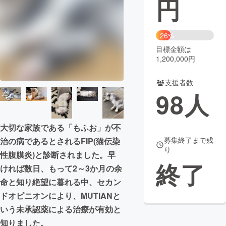
円
まちづくり・地域活性化
26%
目標金額は
CAMPFIRE for Social Good
CAMPFIRE Creation
1,200,000円
CAMPFIREふるさと納税
machi-ya
コミュニティ
支援者数
98
人
大切な家族である「もふお」が不
募集終了まで残
治の病であるとされるFIP(猫伝染
り
性腹膜炎)と診断されました。早
終了
ければ数日、もって2～3か月の余
命と知り絶望に暮れる中、セカン
ドオピニオンにより、MUTIANと
いう未承認薬による治療が有効と
知りました。