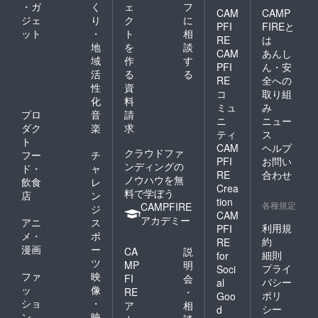
・ガ
く
ェ
フ
CAM
CAMP
ジェ
り
ク
に
PFI
FIREと
ット
・
ト
相
RE
は
地
を
談
CAM
あんし
域
作
す
PFI
ん・安
活
る
る
RE
全への
性
資
コ
取り組
化
料
ミュ
み
プロ
音
請
ニ
ニュー
ダク
楽
求
ティ
ス
ト
CAM
ヘルプ
クラウドファ
フー
チ
PFI
お問い
ンディングの
ド・
ャ
RE
合わせ
ノウハウを無
飲食
レ
Crea
料で学ぼう
店
ン
tion
各種規定
CAMPFIRE
ジ
CAM
アカデミー
アニ
ス
利用規
PFI
メ・
ポ
約
RE
漫画
ー
CA
説
細則
for
ツ
MP
明
プライ
Soci
ファ
映
FI
会
バシー
al
ッ
像
RE
・
ポリ
Goo
ショ
・
ア
相
シー
d
ン
映