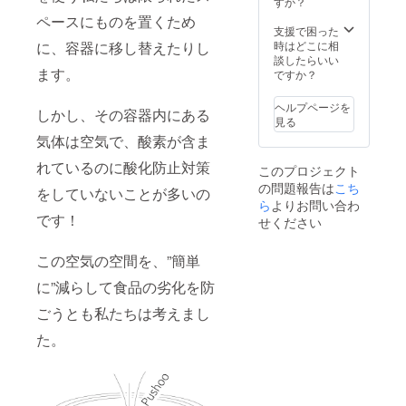
すか？
ペースにものを置くため
支援で困った
時はどこに相
に、容器に移し替えたりし
談したらいい
ます。
ですか？
ヘルプページを
しかし、その容器内にある
見る
気体は空気で、酸素が含ま
れているのに酸化防止対策
このプロジェクト
の問題報告は
こち
をしていないことが多いの
ら
よりお問い合わ
です！
せください
この空気の空間を、”簡単
に”減らして食品の劣化を防
ごうとも私たちは考えまし
た。