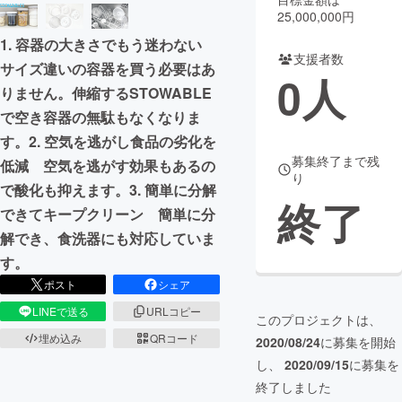
25,000,000円
まちづくり・地域活性化
1. 容器の大きさでもう迷わない
支援者数
サイズ違いの容器を買う必要はあ
0
人
CAMPFIRE for Social Good
CAMPFIRE Creation
りません。伸縮するSTOWABLE
CAMPFIREふるさと納税
machi-ya
コミュニティ
で空き容器の無駄もなくなりま
す。2. 空気を逃がし食品の劣化を
募集終了まで残
低減 空気を逃がす効果もあるの
り
で酸化も抑えます。3. 簡単に分解
終了
できてキープクリーン 簡単に分
解でき、食洗器にも対応していま
す。
ポスト
シェア
LINEで送る
URLコピー
このプロジェクトは、
埋め込み
QRコード
2020/08/24
に募集を開始
し、
2020/09/15
に募集を
終了しました