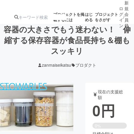
新
ロ
規
グ
会
プロジェクトを掲
はじ
プロジェクト
/
載するには
める
をさがす
イ
員
ン
登
容器の大きさでもう迷わない！ 伸
録
縮する保存容器が食品長持ち＆棚も
スッキリ
人気のプロ
注目のリ
注目の新着プロ
募集終了が近いプ
もうすぐ公開
ジェクト
ターン
ジェクト
ロジェクト
されます
zanmaiseikatsu
プロダクト
アート・写真
音楽
現在の支援総
テクノロジー・ガジェット
ゲーム・サ
額
0
円
映像・映画
書籍・雑誌
0%
ビジネス・起業
チャレンジ
目標金額は