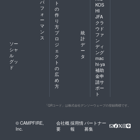
パ
ト
KOS
フ
の
HI
ォ
作
JFA
ー
り
クラ
マ
方
ウド
ン
プ
統
ファ
ス
ロ
計
ン
ソー
ジ
デ
ディ
シャ
ェ
ー
ング
ル
ク
タ
mac
グッ
ト
hi-ya
ド
の
補助
広
金申
め
請サ
方
ポー
ト
「QRコード」は株式会社デンソーウェーブの登録商標です。
© CAMPFIRE,
会社概
採用情
パートナー
Inc.
要
報
募集