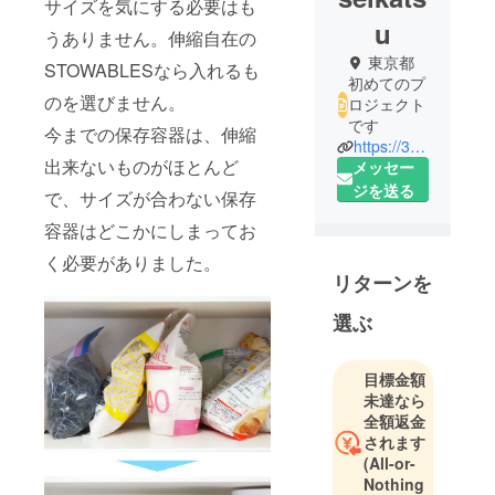
サイズを気にする必要はも
u
うありません。伸縮自在の
東京都
STOWABLESなら入れるも
初めてのプ
のを選びません。
ロジェクト
です
今までの保存容器は、伸縮
https://3mai.jp
出来ないものがほとんど
メッセー
ジを送る
で、サイズが合わない保存
容器はどこかにしまってお
く必要がありました。
リターンを
選ぶ
目標金額
未達なら
全額返金
されます
(All-or-
Nothing