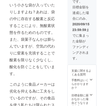
です。
いう小さな袋が入っていた
目標金額を
りしますよね？あれは、袋
達成した場
合にのみ、
の中に存在する酸素と反応
2020/09/15
することにより、無酸素状
23:59:59
ま
態を作るためのものです。
でに集まっ
また、袋菓子なんかは膨ら
た金額が
んでいますが、空気の代わ
ファンディ
ングされま
りに窒素を充填することで
す。
酸素を限りなく少なくし、
酸化を防ぐことをしていま
支援に関するよ
す。
くある質問
手数料はいく
このように食品メーカーは
らかかります
か？
劣化を抑える為に工夫をし
目標金額に届
ているのですが、その食品
かなかった場
合どうなりま
を使う私たちは限られたス