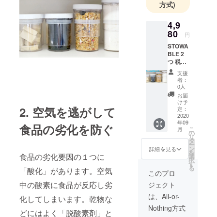
方式)
4,9
80
円
STOWA
BLE 2
つ 税込
み・送
支援
料無料
者：
0人
お届
け予
2. 空気を逃がして
定：
2020
年09
食品の劣化を防ぐ
こ
月
の
リ
タ
ー
ン
詳細を見る
を
食品の劣化要因の１つに
選
択
す
る
「酸化」があります。空気
このプロ
中の酸素に食品が反応し劣
ジェクト
は、All-or-
化してしまいます。乾物な
Nothing方式
どにはよく「脱酸素剤」と