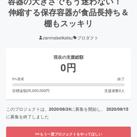
容器の大きさでもう迷わない！
伸縮する保存容器が食品長持ち＆
棚もスッキリ
zanmaiseikatsu
プロダクト
現在の支援総額
0
円
終了
0
%達成
目標金額
25,000,000
円
支援者数
0
人
このプロジェクトは、
2020/08/24
に募集を開始し、
2020/09/15
に募集を終了しました
もう一度プロジェクトをやってほしい