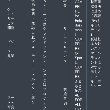
カ
談
特定商
CAM
画
デ
会
取引法
PFI
ゲー
書
ミ
に基づ
RE
ム・
籍
ー
く表記
for
サー
・
と
情報セ
Ente
ビス
雑
は
キュリ
rtain
開発
誌
ク
サ
ティ方
men
出
ラ
ポ
針
t
版
ウ
ー
反社基
CAM
ビジ
ビ
ド
ト
本方針
PFI
ネ
ュ
フ
サ
カスタ
RE
ス・
ー
ァ
ー
マーハ
for
起業
テ
ン
ビ
ラスメ
Spor
ィ
デ
ス
ントに
ts
ー
ィ
対する
CAM
・
ン
考え方
PFI
ヘ
グ
クッ
RE
ル
と
キーポ
ふる
ス
は
リシー
さと
ケ
プ
実
納税
ア
ロ
施
AD
アー
舞
ジ
事
FOR
ト・
台
ェ
例
ALL
写真
・
ク
HIO