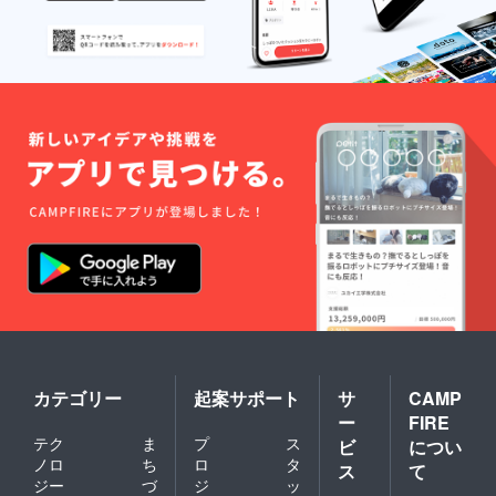
カテゴリー
起案サポート
サ
CAMP
ー
FIRE
テク
ま
プ
ス
ビ
につい
ノロ
ち
ロ
タ
ス
て
ジー
づ
ジ
ッ