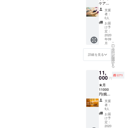
クト目
ケア
※2nd目
ご利用
標達成
（指
標達成
頂けま
時のみ
支援
圧）を
時と未
す。 ※
スペー
者：
新店舗
達成時
お着替
0人
ス利用
にてご
により
えはご
提供の
お届
利用い
リター
用意し
け予
リター
ただけ
ンのご
定：
ており
ンをご
ます。
2020
提供内
ますの
利用頂
年09
【2ndプ
容が変
でその
けま
こ
月
ロジェ
化しま
の
ままお
す。達
リ
クト達
す。ご
タ
越し下
成後、
ー
成時の
理解頂
ン
さい ※
詳細を見る
リター
を
み、3時
いた上
選
リター
ン利用
択
間の
でご利
す
ン購入
の為の
る
ワーキ
用下さ
時にご
ご予約
11,
ングス
い。
記入頂
方法を
残り71
ペース
000
※2020/9
いた
メール
円
利用も
〜
メール
アドレ
★月
追加提
2020/12
アドレ
スへお
11000
供】
の間で
スへ、
送り致
円(税込
※2nd目
ご利用
リター
します
み)で月
標達成
頂けま
ンご予
ので、
支援
最大4回
時と未
す。 ※
約方法
者：
そのま
（1回60
達成時
お着替
9人
をお送
まご利
分）痩
により
えはご
り致し
お届
用下さ
身マシ
リター
用意し
け予
ます。
い。 ※
ンハイ
ンのご
定：
ており
そのま
男性女
パーナ
2020
提供内
ますの
まご予