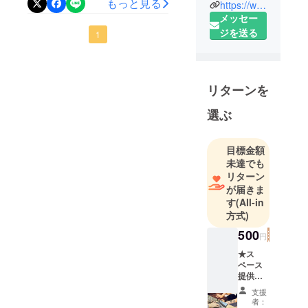
もっと見る
https://www.instagram.com/mymecare/
決定!!!（9月中は砧の店舗で
メッセー
ジを送る
月会費分消化願います）★
1
男性のお客様も、通常受付
決定!!!★ワーキングスペース
リターンを
&amp;全身鏡ありのダンス
フロアも合わせたスペース
選ぶ
レンタル!!!（にできそうです
目標金額
♪）
未達でも
リターン
が届きま
す
(All-in
方式)
500
円
★ス
ペース
提供応
援500円
支援
★ ス
者：