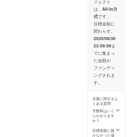
ジェクト
ペース
ます。
いた
時のみ
ので、
利用も
※マシン
メール
は、
All-In方
スペー
そのま
追加提
使用時
アドレ
ス利用
まご利
式
です。
供】
に必要
スへ、
提供の
用下さ
※2nd目
なク
リター
目標金額に
リター
い。 ※
標達成
リーム
ンご予
ンをご
男性女
関わらず、
時と未
やペー
約方法
利用頂
性どち
達成時
パータ
をお送
2020/08/30
けま
らもご
により
オル、
り致し
す。達
利用頂
23:59:59
ま
リター
ウェッ
ます。
成後、
けます
ンのご
トタオ
そのま
でに集まっ
リター
提供内
ル1枚も
まご予
ン利用
た金額が
容が変
ご用意
約後、
の為の
化しま
いたし
ご来店
ファンディ
ご予約
す。ご
ますの
下さ
方法を
ングされま
理解頂
で、そ
い。
メール
いた上
の他費
※2ndプ
す。
アドレ
でご利
用はか
ロジェ
スへお
用下さ
かりま
クト目
送り致
い。
せん。
標達成
します
支援に関するよ
※2020/9
※1回60
時のみ
ので、
くある質問
〜
分の中
スペー
そのま
2020/12
でお着
手数料はいく
ス利用
まご利
の間で
替えも
らかかります
提供の
用下さ
ご利用
含まれ
か？
リター
い。 ※
頂けま
ます。
ンをご
男性女
す。 ※
※ご購入
目標金額に届
利用頂
性どち
お着替
の際に
かなかった場
けま
らもご