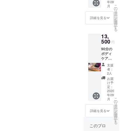
性どち
年09
イフを
容が変
でその
約後、
らもご
こ
月
使い放
化しま
の
ままお
ご来店
利用頂
リ
題！ ※9
す。ご
タ
越し下
下さ
けます
ー
月から
理解頂
ン
さい ※
詳細を見る
い。
を
の月額
いた上
選
リター
※2ndプ
択
限定会
でご利
す
ン購入
ロジェ
る
員80名
用下さ
時にご
クト目
13,
への優
い。
記入頂
標達成
先ご登
500
※2020/9
いた
時のみ
円
録権、
〜
メール
スペー
90分の
さらに
2020/12
アドレ
ス利用
ボディ
初月の
の間で
スへ、
提供の
ケア
登録費
ご利用
リター
リター
（オイ
が含ま
頂けま
ンご予
ンをご
支援
ル）を
れてい
す。 ※
約方法
者：
利用頂
新店舗
ます。
お着替
2人
をお送
けま
にてご
※女性用
えはご
り致し
お届
す。達
利用い
スペー
用意し
け予
ます。
成後、
ただけ
スエリ
定：
ており
そのま
リター
ます。
2020
アに
ますの
まご予
ン利用
年09
【2ndプ
て、セ
でその
約後、
の為の
こ
月
ロジェ
ルフで
の
ままお
ご来店
ご予約
リ
クト達
痩身マ
タ
越し下
下さ
方法を
ー
成時の
シンハ
ン
さい ※
詳細を見る
い。
メール
を
み、3時
イパー
選
リター
※2ndプ
アドレ
択
間の
ナイフ
す
ン購入
ロジェ
スへお
る
ワーキ
をご利
時にご
このプロ
クト目
送り致
ングス
用頂け
記入頂
標達成
します