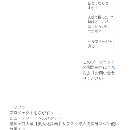
えはご
入力頂
合どうなりま
す。達
利用頂
用意し
いた
すか？
成後、
けます
ており
メール
リター
ますの
アドレ
支援で困った
ン利用
でその
スへ月
時はどこに相
の為の
ままお
額制登
談したらいい
ご予約
越し下
録画面
ですか？
方法を
さい ※
のリン
メール
リター
クをお
アドレ
ヘルプページを
ン購入
送り致
スへお
見る
時にご
しま
送り致
記入頂
す。リ
します
いた
ターン
ので、
このプロジェクト
メール
が受け
そのま
の問題報告は
こち
アドレ
取れる
まご利
スへ、
ら
よりお問い合わ
メール
用下さ
リター
アドレ
い。 ※
せください
ンご予
スをご
男性女
約方法
記入下
性どち
をお送
さい。
らもご
り致し
現在の
利用頂
ます。
店舗情
けます
そのま
報
トップ
>
まご予
https://
プロジェクトをさがす
>
約後、
beauty.
ビューティー・ヘルスケア
>
ご来店
hotpep
下さ
祖師ヶ谷大蔵【美人化計画】サブスク導入で痩身マシン使い
per.jp/k
い。
r/slnH0
放題！
>