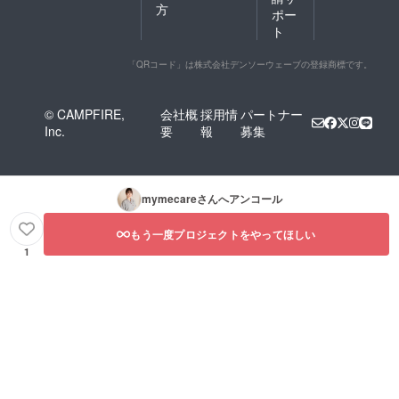
方
ポー
ト
「QRコード」は株式会社デンソーウェーブの登録商標です。
© CAMPFIRE,
会社概
採用情
パートナー
Inc.
要
報
募集
mymecare
さんへアンコール
もう一度プロジェクトをやってほしい
1