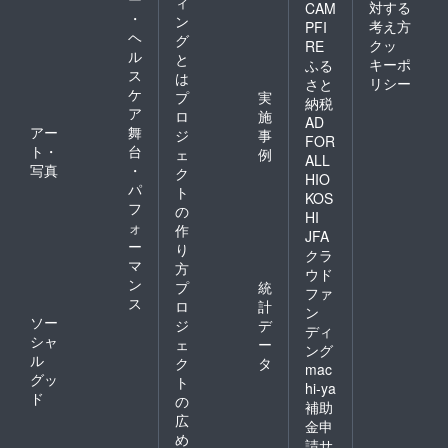
ィ
対する
CAM
・
ン
考え方
PFI
ヘ
グ
クッ
RE
ル
と
キーポ
ふる
ス
は
リシー
さと
ケ
プ
実
納税
ア
ロ
施
AD
アー
舞
ジ
事
FOR
ト・
台
ェ
例
ALL
写真
・
ク
HIO
パ
ト
KOS
フ
の
HI
ォ
作
JFA
ー
り
クラ
マ
方
ウド
ン
プ
統
ファ
ス
ロ
計
ン
ソー
ジ
デ
ディ
シャ
ェ
ー
ング
ル
ク
タ
mac
グッ
ト
hi-ya
ド
の
補助
広
金申
め
請サ