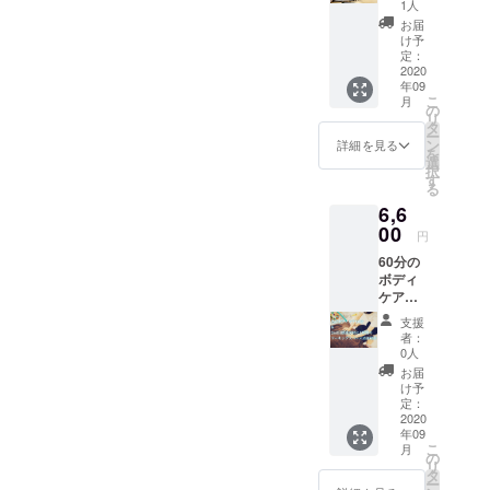
ペース
1人
提供応
お届
援！お
け予
礼メー
定：
ルの送
2020
年09
信。
こ
月
【2ndプ
の
リ
ロジェ
タ
ー
クト達
ン
詳細を見る
を
成時の
選
択
み、1時
す
る
間の
6,6
ワーキ
ングス
00
円
ペース
60分の
利用追
ボディ
加提
ケア
供】
（指
※2020/9
支援
圧）を
〜
者：
新店舗
2020/12
0人
にてご
の間で
お届
利用い
ご利用
け予
ただけ
頂けま
定：
ます。
2020
す。 ※
年09
【2ndプ
お着替
こ
月
ロジェ
えはご
の
リ
クト達
用意し
タ
ー
成時の