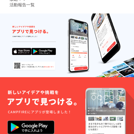
※2ndプ
004320
活動報告一覧
ロジェ
38/?
クト目
cstt=2
標達成
★新店
時のみ
舗は祖
スペー
師ヶ谷
ス利用
大蔵駅
提供の
より徒
リター
歩4分の
ンをご
好立地
利用頂
へ移店
けま
★営業
す。達
時間
成後、
9:00〜
リター
22:00
ン利用
★不定
の為の
休
ご予約
方法を
メール
アドレ
スへお
送り致
します
ので、
そのま
まご利
用下さ