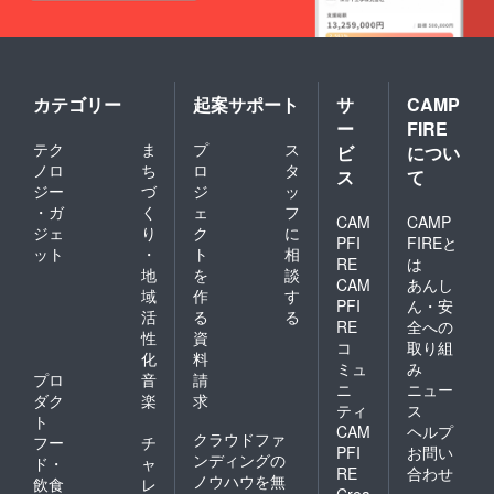
い。 ※
男性女
性どち
らもご
利用頂
けます
カテゴリー
起案サポート
サ
CAMP
ー
FIRE
テク
ま
プ
ス
ビ
につい
ノロ
ち
ロ
タ
ス
て
ジー
づ
ジ
ッ
・ガ
く
ェ
フ
CAM
CAMP
ジェ
り
ク
に
PFI
FIREと
ット
・
ト
相
RE
は
地
を
談
CAM
あんし
域
作
す
PFI
ん・安
活
る
る
RE
全への
性
資
コ
取り組
化
料
ミュ
み
プロ
音
請
ニ
ニュー
ダク
楽
求
ティ
ス
ト
CAM
ヘルプ
クラウドファ
フー
チ
PFI
お問い
ンディングの
ド・
ャ
RE
合わせ
ノウハウを無
飲食
レ
Crea