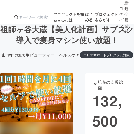
新
ロ
規
グ
会
プロジェクトを掲
はじ
プロジェクト
/
載するには
める
をさがす
イ
員
ン
登
祖師ヶ谷大蔵【美人化計画】サブスク
録
導入で痩身マシン使い放題！
人気のプロ
注目のリ
注目の新着プロ
募集終了が近いプ
もうすぐ公開
mymecare
ビューティー・ヘルスケア
コロナサポートプログラム対象
ジェクト
ターン
ジェクト
ロジェクト
されます
アート・写真
音楽
現在の支援総
額
132,
テクノロジー・ガジェット
ゲーム・サ
映像・映画
書籍・雑誌
500
ビジネス・起業
チャレンジ