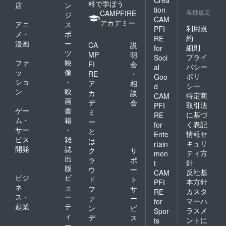
料で学ぼう
店
ン
tion
各種規定
CAMPFIRE
ジ
CAM
アカデミー
アニ
ス
利用規
PFI
メ・
ポ
約
RE
漫画
ー
CA
説
細則
for
ツ
MP
明
プライ
Soci
ファ
映
FI
会
バシー
al
ッ
像
RE
・
ポリ
Goo
ショ
・
ア
相
シー
d
ン
映
カ
談
特定商
CAM
画
デ
会
取引法
PFI
ゲー
書
ミ
に基づ
RE
ム・
籍
ー
く表記
for
サー
・
と
情報セ
Ente
ビス
雑
は
キュリ
rtain
開発
誌
ク
サ
ティ方
men
出
ラ
ポ
針
t
版
ウ
ー
反社基
CAM
ビジ
ビ
ド
ト
本方針
PFI
ネ
ュ
フ
サ
カスタ
RE
ス・
ー
ァ
ー
マーハ
for
起業
テ
ン
ビ
ラスメ
Spor
ィ
デ
ス
ントに
ts
ー