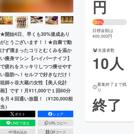
円
まちづくり・地域活性化
33%
CAMPFIRE for Social Good
CAMPFIRE Creation
目標金額は
★開始4日、早くも30%達成あり
400,000円
CAMPFIREふるさと納税
machi-ya
コミュニティ
がとうございます！！★自粛で動
けず溜まったコリとむくみを温か
支援者数
10
人
い痩身マシン【ハイパーナイフ】
で疲れをスッキリしつつ痩せやす
い脂肪へ！セルフで好きなだけ！
祖師ヶ谷大蔵の女性【美人化計
募集終了まで残
り
画】です！月¥11,000で１回60分
終了
を月４回通い放題！（¥120,000相
当）
ポスト
シェア
LINEで送る
URLコピー
埋め込み
QRコード