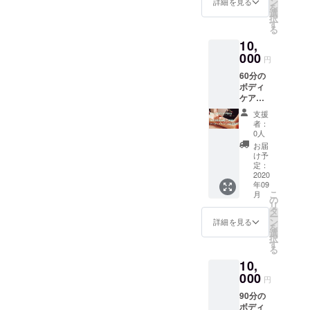
ており
ン
詳細を見る
を
み、1時
ますの
選
択
間の
でその
す
る
ワーキ
ままお
10,
ングス
越し下
ペース
000
さい ※
円
利用も
リター
60分の
追加提
ン購入
ボディ
供】
時にご
ケア
※2nd目
記入頂
（オイ
標達成
いた
支援
ル）を
時と未
メール
者：
新店舗
達成時
アドレ
0人
にてご
により
スへ、
お届
利用い
リター
リター
け予
ただけ
ンのご
定：
ンご予
ます。
2020
提供内
約方法
年09
【2ndプ
容が変
をお送
こ
月
ロジェ
化しま
の
り致し
リ
クト達
す。ご
タ
ます。
ー
成時の
理解頂
ン
そのま
詳細を見る
を
み、1時
いた上
選
まご予
択
間の
でご利
す
約後、
る
ワーキ
用下さ
ご来店
10,
ングス
い。
下さ
ペース
000
※2020/9
い。
円
利用も
〜
※2ndプ
90分の
追加提
2020/12
ロジェ
ボディ
供】
の間で