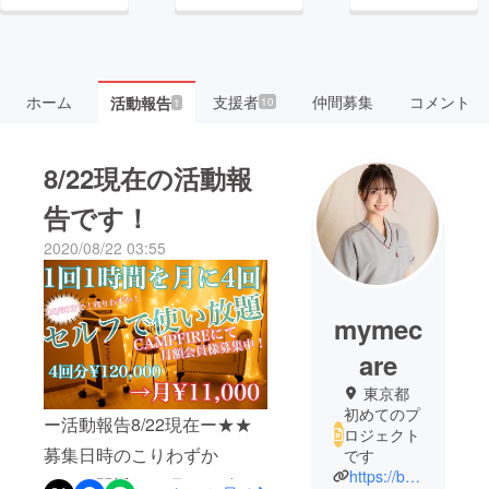
ホーム
支援者
仲間募集
コメント
活動報告
10
1
8/22現在の活動報
告です！
2020/08/22 03:55
mymec
are
東京都
初めてのプ
ー活動報告8/22現在ー★★
ロジェクト
募集日時のこりわずか
です
https://beauty.hotpepper.jp/kr/slnH000432038/?cstt=2
★★★駅近へ10月から移店