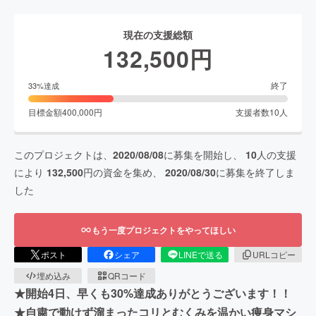
現在の支援総額
132,500
円
終了
33
%達成
目標金額
400,000
円
支援者数
10
人
このプロジェクトは、
2020/08/08
に募集を開始し、
10
人の支援
により
132,500
円の資金を集め、
2020/08/30
に募集を終了しま
した
もう一度プロジェクトをやってほしい
ポスト
シェア
LINEで送る
URLコピー
埋め込み
QRコード
★開始4日、早くも30%達成ありがとうございます！！
★自粛で動けず溜まったコリとむくみを温かい痩身マシ