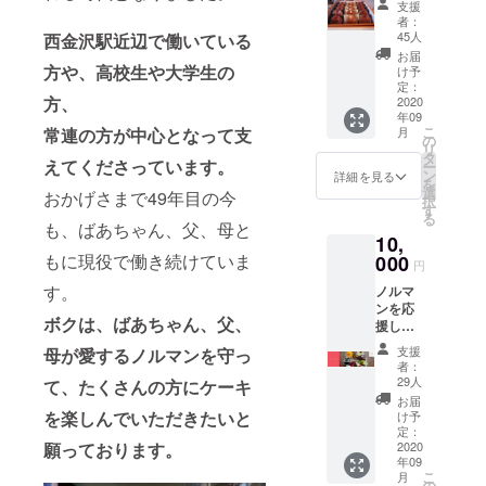
を1日何
支援
ヌ」を
杯飲ん
者：
20個盛
でもOK
45人
西金沢駅近辺で働いている
り合わ
※喫茶店
お届
せと、
は(日)
方や、高校生や大学生の
け予
「フィ
(月)がお
定：
方、
ナン
2020
休みで
年09
シェ」
す ＜対
こ
月
常連の方が中心となって支
「カッ
象ドリ
の
リ
トバウ
ンク＞
タ
えてくださっています。
ー
ム」
ブレン
ン
詳細を見る
を
「オレ
ドコー
選
おかげさまで49年目の今
択
ンジ
ヒー、
す
る
ケー
アメリ
も、ばあちゃん、父、母と
10,
キ」
カン、
「ピス
もに現役で働き続けていま
000
アイス
円
タチオ
コー
す。
ノルマ
ガ
ヒー あ
ンを応
トー」
わせて
ボクは、ばあちゃん、父、
援して
各2個ず
当店か
くださ
つ、あ
らの
支援
母が愛するノルマンを守っ
る方限
わせて
「お礼
者：
定の応
当店か
のメー
29人
て、たくさんの方にケーキ
援券で
らの
ル」と
お届
す。 温
「お礼
を楽しんでいただきたいと
「活動
け予
かいご
のメー
定：
報告」
支援
2020
願っております。
ル」と
をさせ
年09
に、当
「活動
ていた
こ
月
店から
報告」
の