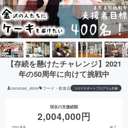
【存続を懸けたチャレンジ】2021
年の50周年に向けて挑戦中
noruman_store
フード・飲食店
コロナサポートプログラム対象
現在の支援総額
2,004,000
円
終了
133
%達成