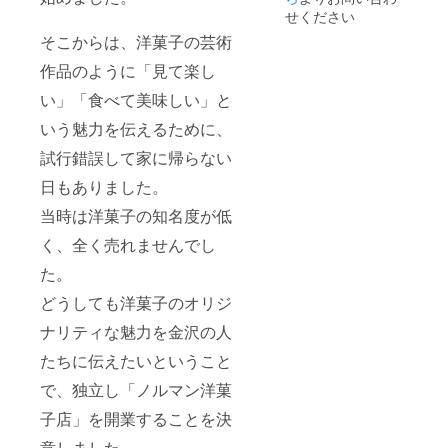
掲載さ
せください
せてい
そこからは、洋菓子の芸術
ただき
ます。
作品のように「見て楽し
（2020
年9月1
い」「食べて美味しい」と
日〜30
日ま
いう魅力を伝えるために、
で） ※
支援
試行錯誤して家に帰らない
時、必
日もありました。
ず備考
欄にご
当時は洋菓子の知名度が低
希望の
お名前
く、全く売れませんでし
をご記
入くだ
た。
さい
どうしても洋菓子のオリジ
ナリティな魅力を金沢の人
たちに伝えたいということ
で、独立し「ノルマン洋菓
子店」を開業することを決
意しました。