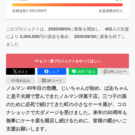
目標金額
1,500,000
円
支援者数
402
人
このプロジェクトは、
2020/08/04
に募集を開始し、
402
人の支援
により
2,004,000
円の資金を集め、
2020/08/30
に募集を終了し
ました
もう一度プロジェクトをやってほしい
ポスト
シェア
LINEで送る
URLコピー
埋め込み
QRコード
ノルマン 49年目の危機。じいちゃんが始め、ばあちゃん
と息子夫婦で営んできたノルマン洋菓子店。三つ子の孫
のために必死で続けてきた町の小さなケーキ屋が、コロ
ナショックで大ダメージを受けました。来年の50周年も
無事にケーキ屋を開店し続けるために、皆様の暖かいご
支援お願いします。