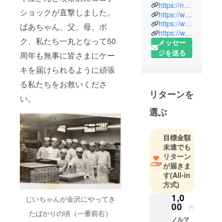
息子夫婦で
https://noruman.stores.jp/?page=1
ショックが直撃しました。
https://www.instagram.com/noruman.cake.cafe/
営んできた
https://www.facebook.com/%E3%83%8E%E3%83%AB%E3%83%9E%E3%83%B3%E6%B4%8B%E8%8F%93%E5%AD%90%E5%BA%97%E3%82%B1%E3%83%BC%E3%82%AD%E3%83%8F%E3%82%99%E3%82%A4%E3%82%AD%E3%83%B3%E3%82%AF%E3%82%99-102196101553032/?ref=page_internal
ばあちゃん、父、母、ボ
「ノルマン
https://www.pinterest.jp/norumanstore/boards/
洋菓子
ク、私たち一丸となって50
メッセー
店」。
ジを送る
周年も無事に皆さまにケー
西金沢駅か
キを届けられるように頑張
ら徒歩6分。
西金沢プリ
る私たちをお救いくださ
ンスロード
リターンを
い。
商店街の一
選ぶ
角にある
ケーキ屋と
喫茶店ケー
目標金額
キバイキン
未達でも
リターン
グが大人気
が届きま
で、
す
(All-in
ばあちゃ
方式)
ん、父、
1,0
じいちゃんが金沢にやってき
母、ボクで
00
円
やっている
たばかりの頃（一番前右）
ノルマ