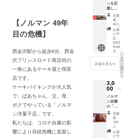
「ノルマン
ンを応
洋菓子店」
援して
くださ
です。
支援
る方限
者：
【ノルマン 49年
定の応
42人
援券で
お届
目の危機】
す。 温
け予
かいご
定：
支援
2020
年09
に、当
西金沢駅から徒歩6分。西金
こ
月
店から
の
リ
の「お
タ
沢プリンスロード商店街の
ー
礼の
ン
詳細を見る
を
メー
選
一角にあるケーキ屋と喫茶
択
ル」と
す
る
「活動
店です。
3,0
報告」
ケーキバイキングが大人気
をさせ
00
円
ていた
で、ばあちゃん、父、母、
ノルマ
だきま
ン自慢
す。
ボクでやっている「ノルマ
の「マ
ドレー
ン洋菓子店」です。
支援
ヌ」を
者：
10個盛
私たちは、コロナ自粛の影
163
り合わ
人
せと、
響により存続危機に直面し
お届
当店か
け予