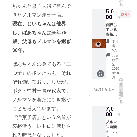
ケー
す
る
ちゃんと息子夫婦で営んで
キ」
5,0
「ピス
きたノルマン洋菓子店。
残り5
00
タチオ
円
ガ
現在、じいちゃんは他界
併設し
トー」
ている
各1個ず
し、ばあちゃんは来年79
喫茶店
つ、あ
で、1ヶ
わせて
歳、父母もノルマンを継ぎ
支援
月間対
当店か
者：
象ドリ
30年。
らの
5人
ンクを
「お礼
お届
「飲み
のメー
け予
ばあちゃんの孫である『三
放題」
定：
ル」と
サービ
2020
「活動
つ子』のボクたちも、それ
年09
スさせ
報告」
こ
月
ていた
の
をさせ
ぞれ働いておりましたが、
リ
だきま
タ
ていた
ー
す。
ン
だきま
詳細を見る
ボク・中村一貴が代表で、
を
（初来
選
す。
択
店後か
ノルマンを新たに引き継ぐ
す
る
ら1ヶ月
7,0
ことを考えています。
としま
す） ※
00
円
『洋菓子店』という名前が
杯数制
ノルマ
限なし
哀愁漂う、レトロに感じら
ン自慢
※対象ド
の「マ
リンク
れる時代となりました。
ドレー