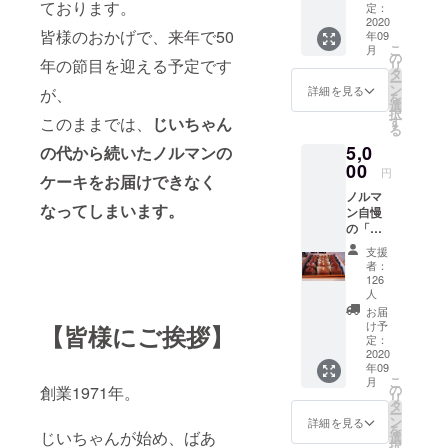
ております。
らの
定：
2020
「お礼
皆様のおかげで、来年で50
年09
のメー
こ
月
ル」と
の
年の節目を迎える予定です
リ
「活動
タ
ー
報告」
ン
詳細を見る
が、
を
をさせ
選
択
ていた
す
このままでは、
じいちゃん
る
だきま
5,0
の代から続いたノルマンの
す。
00
円
ケーキをお届けできなく
ノルマ
なってしまいます。
ン自慢
の「マ
ドレー
支援
ヌ」を
者：
15個盛
126
り合わ
人
せと、
お届
「フィ
け予
【皆様にご挨拶】
ナン
定：
2020
シェ」
年09
「カッ
こ
月
トバウ
の
創業1971年。
リ
ム」
タ
ー
「オレ
ン
詳細を見る
を
じいちゃんが始め、ばあ
ンジ
選
択