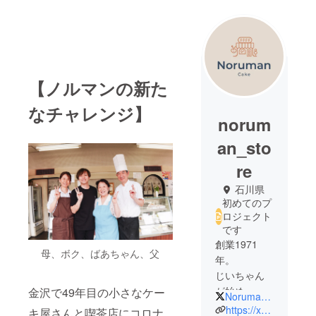
【ノルマンの新た
なチャレンジ】
norum
an_sto
re
石川県
初めてのプ
ロジェクト
です
創業1971
母、ボク、ばあちゃん、父
年。
じいちゃん
が始め、ば
金沢で49年目の小さなケー
Noruman_cake
あちゃんと
https://xn--cafecake-c44gpfrfzd.com/?utm_source=gmb&utm_medium=referral
キ屋さんと喫茶店にコロナ