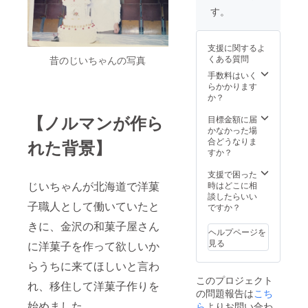
(2020年
支払い
す。
9月1
となり
日〜30
ます ※
日まで)
ケーキ
支援に関するよ
※支援
バイキ
くある質問
昔のじいちゃんの写真
時、必
ングは
ず備考
ご利用
手数料はいく
欄にご
頂けま
らかかります
希望の
せん ※
か？
お名前
コロナ
をご記
等の情
【ノルマンが作ら
目標金額に届
入くだ
勢等を
かなかった場
さい。
加味さ
合どうなりま
れた背景】
せてい
すか？
ただき
ます ま
支援で困った
た、こ
じいちゃんが北海道で洋菓
時はどこに相
のリ
談したらいい
子職人として働いていたと
ターン
ですか？
ご利用
きに、金沢の和菓子屋さん
の支援
ヘルプページを
者様の
見る
に洋菓子を作って欲しいか
フル
ネーム
らうちに来てほしいと言わ
or会社
このプロジェクト
名を店
れ、移住して洋菓子作りを
の問題報告は
こち
舗に、
1ヶ月間
始めました。
ら
よりお問い合わ