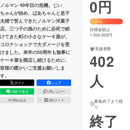
0
円
ノルマン 49年目の危機。じい
まちづくり・地域活性化
ちゃんが始め、ばあちゃんと息子
夫婦で営んできたノルマン洋菓子
133%
店。三つ子の孫のために必死で続
CAMPFIRE for Social Good
CAMPFIRE Creation
目標金額は
1,500,000円
けてきた町の小さなケーキ屋が、
CAMPFIREふるさと納税
machi-ya
コミュニティ
コロナショックで大ダメージを受
支援者数
けました。来年の50周年も無事に
402
ケーキ屋を開店し続けるために、
皆様の暖かいご支援お願いしま
人
す。
ポスト
シェア
LINEで送る
URLコピー
埋め込み
QRコード
募集終了まで残
り
終了