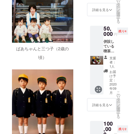
だきま
リ
の「お
をさせ
タ
す。
ー
礼の
ていた
ン
詳細を見る
を
メー
だきま
選
択
ル」と
す。
す
る
「活動
50,
報告」
残り4
をさせ
000
円
ていた
併設し
だきま
ている
す。 ま
ばあちゃんと三つ子（2歳の
喫茶店
た、こ
で
のリ
頃）
支援
「ケー
ターン
者：
キバイ
ご利用
1人
キン
の支援
お届
グ」1ヶ
者様の
け予
月通い
フル
定：
放題
2020
ネーム
年09
（初来
or会社
こ
月
店後か
名を店
の
リ
ら1ヶ月
舗に、
タ
ー
としま
1ヶ月間
ン
詳細を見る
を
す） ※
掲載さ
選
択
喫茶店
せてい
す
る
は(日)
ただき
100
(月)がお
ます。
休みで
,00
（2020
残り2
す ※
年9月1