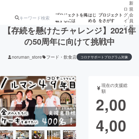
新
ロ
規
グ
会
プロジェクトを掲
はじ
プロジェクト
/
載するには
める
をさがす
イ
員
ン
登
【存続を懸けたチャレンジ】2021年
録
の50周年に向けて挑戦中
人気のプロ
注目のリ
注目の新着プロ
募集終了が近いプ
もうすぐ公開
noruman_store
フード・飲食店
コロナサポートプログラム対象
ジェクト
ターン
ジェクト
ロジェクト
されます
アート・写真
音楽
現在の支援総
額
2,00
テクノロジー・ガジェット
ゲーム・サ
映像・映画
書籍・雑誌
4,00
ビジネス・起業
チャレンジ