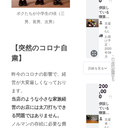
0
円
ケーキ
日〜30
バイキ
併設し
日ま
ング1回
ている
で） ※
ボクたちが小学生の頃（三
につき
喫茶店
支援
男、長男、次男）
【12個
で
時、必
支援
まで】
「ケー
ず備考
者：
とさせ
キバイ
欄にご
0人
ていた
キン
希望の
お届
だきま
グ」2ヶ
お名前
け予
す あわ
月通い
をご記
定：
【突然のコロナ自
せてお
放題
2020
入くだ
年09
礼の
（初来
さい。
粛】
こ
月
メール
店後か
の
リ
と活動
ら2ヶ月
タ
ー
報告を
としま
ン
詳細を見る
を
させて
す） ※
選
昨今のコロナの影響で、経
択
いただ
喫茶店
す
る
きま
は(日)
営が大変厳しくなっており
200
す。 ま
(月)がお
ます。
た、こ
休みで
,00
のリ
す ※
0
円
当店のような小さな家族経
ターン
ケーキ
ご利用
バイキ
併設し
営のお店には太刀打ちでき
の支援
ング1回
ている
者様の
につき
喫茶店
る問題ではありません。
フル
【12個
でのご
支援
ネーム
まで】
飲食を
ノルマンの存続に必要な費
者：
or会社
とさせ
「1ヶ月
0人