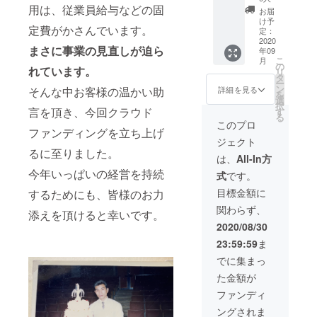
名を店
ていた
無料
用は、従業員給与などの固
お届
舗に、
だきま
サービ
け予
定費がかさんでいます。
1ヶ月間
す あわ
ス」致
定：
掲載さ
せてお
しま
2020
まさに事業の見直しが迫ら
年09
せてい
礼の
す。
こ
月
ただき
メール
（初来
の
れています。
リ
ます。
と活動
店後か
タ
ー
（2020
報告を
ら1ヶ月
ン
詳細を見る
そんな中お客様の温かい助
を
年9月1
させて
としま
選
択
日〜30
いただ
す） ※
言を頂き、今回クラウド
す
る
日ま
きま
喫茶店
このプロ
ファンディングを立ち上げ
で） ※
す。 ま
は(日)
ジェクト
支援
た、こ
(月)がお
るに至りました。
時、必
のリ
休みで
は、
All-In方
ず備考
ターン
す ※1日
今年いっぱいの経営を持続
式
です。
欄にご
ご利用
1,000円
希望の
の支援
（税
目標金額に
するためにも、皆様のお力
お名前
者様の
込）ま
関わらず、
をご記
フル
で致し
添えを頂けると幸いです。
入くだ
ネーム
ます
2020/08/30
さい。
or会社
※1,000
23:59:59
ま
名を店
円（税
舗に、
込）を
でに集まっ
1ヶ月間
越され
た金額が
掲載さ
た場合
せてい
は、別
ファンディ
ただき
途超過
ングされま
ます。
分のお