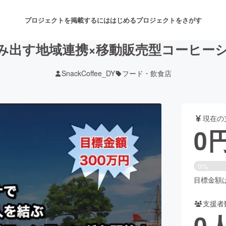
プロジェクトを掲載するには
はじめる
プロジェクトをさがす
み出す地域連携×移動販売型コーヒー
SnackCoffee_DY
フード・飲食店
注目のリターン
注目の新着プロジェクト
募集終了が近いプロジェクト
も
現在の
音楽
舞台・パフォーマンス
0
ゲーム・サービス開発
フード・飲食店
0%
書籍・雑誌出版
アニメ・漫画
目標金額は3
支援者
チャレンジ
ビューティー・ヘルスケ
0