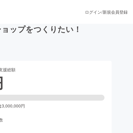
ログイン
/
新規会員登録
ショップをつくりたい！
うすぐ公開されます
支援総額
プロダクト
円
ファッション
スポーツ
,000,000円
数
ア
ソーシャルグッド
人