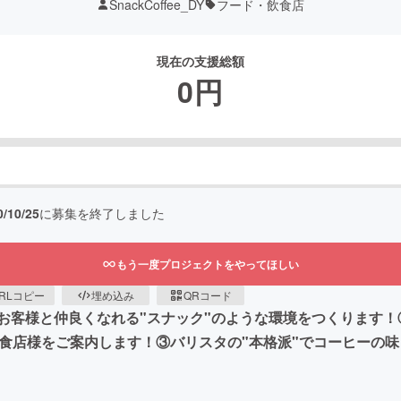
SnackCoffee_DY
フード・飲食店
現在の支援総額
0
円
0/10/25
に募集を終了しました
もう一度プロジェクトをやってほしい
RLコピー
埋め込み
QRコード
に他のお客様と仲良くなれる"スナック"のような環境をつくりま
飲食店様をご案内します！③バリスタの"本格派"でコーヒーの