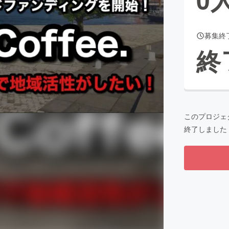
募集終
CAMPFIRE for Social Good
CAMPFIRE Creation
終
CAMPFIREふるさと納税
machi-ya
コミュニティ
このプロジェ
終了しました