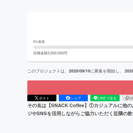
0
%達成
目標金額
3,000,000
円
このプロジェクトは、
2020/09/10
に募集を開始し、
202
ポスト
シェア
LINEで送る
U
その名は【SNACK Coffee】①カジュアル
ジやSNSを活用しながらご協力いただく近隣の