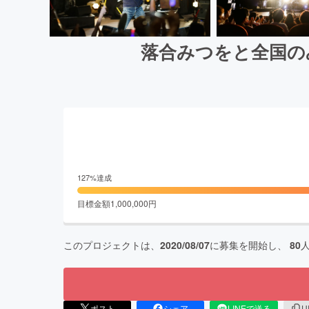
落合みつをと全国の
127
%達成
目標金額
1,000,000
円
このプロジェクトは、
2020/08/07
に募集を開始し、
80
ポスト
シェア
LINEで送る
U