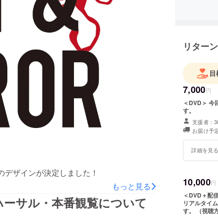
リターン
目
7,000
円
＜DVD＞ 今回行うコンサートの様子を収録したDVDを後日お届けしま
す。
支援者：3
お届け予定
詳細を見
のデザインが決定しました！
10,000
円
もっと見る
＜DVD＋配信視聴＞ コンサートを収録したD
ハーサル・本番観覧について
リアルタイム
す。 （視聴