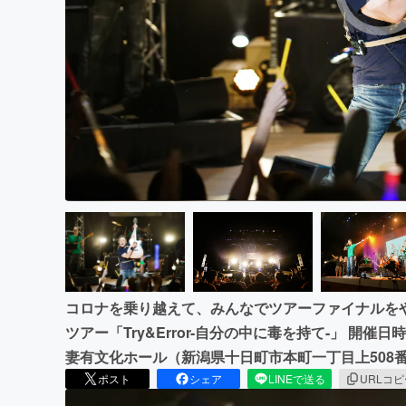
まちづくり・地域活性化
コロナを乗り越えて、みんなでツアーファイナルをや
ツアー「Try&Error-自分の中に毒を持て-」 開催日
妻有文化ホール（新潟県十日町市本町一丁目上508番
ポスト
シェア
LINEで送る
URLコ