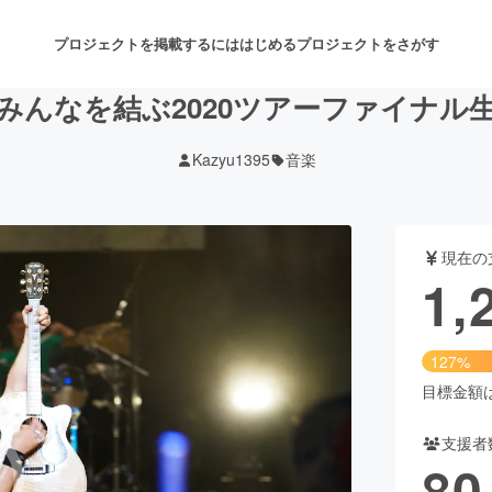
プロジェクトを掲載するには
はじめる
プロジェクトをさがす
みんなを結ぶ2020ツアーファイナル
Kazyu1395
音楽
注目のリターン
注目の新着プロジェクト
募集終了が近いプロジェクト
も
現在の
音楽
舞台・パフォーマンス
1,
ゲーム・サービス開発
フード・飲食店
127%
書籍・雑誌出版
アニメ・漫画
目標金額は1
支援者
チャレンジ
ビューティー・ヘルスケ
80