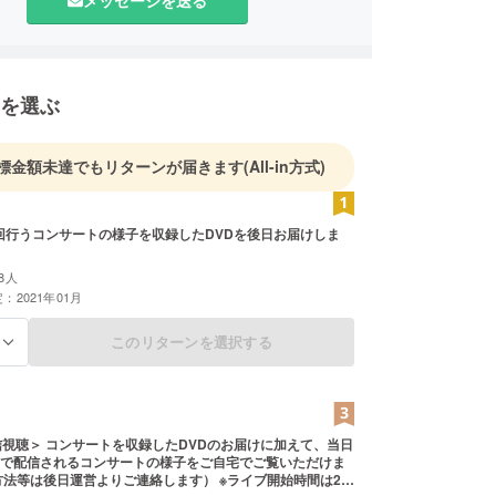
メッセージを送る
を選ぶ
標金額未達でもリターンが届きます
(All-in方式)
8人
：2021年01月
このリターンを選択する
る
VDのお届けに加えて、当日
で配信されるコンサートの様子をご自宅でご覧いただけま
方法等は後日運営よりご連絡します） ※ライブ開始時間は20