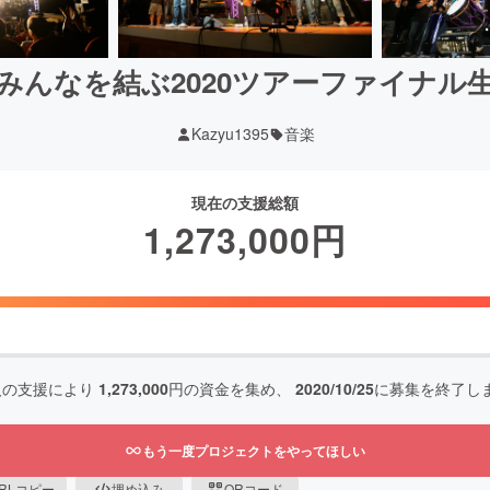
みんなを結ぶ2020ツアーファイナル
Kazyu1395
音楽
現在の支援総額
1,273,000
円
人の支援により
1,273,000
円の資金を集め、
2020/10/25
に募集を終了し
もう一度プロジェクトをやってほしい
RLコピー
埋め込み
QRコード