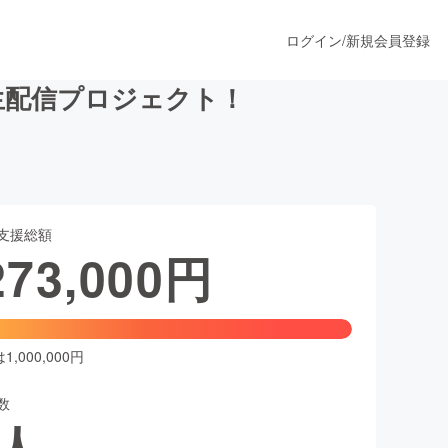
ログイン
/
新規会員登録
生配信プロジェクト！
うすぐ公開されます
支援総額
プロダクト
273,000
円
ファッション
スポーツ
,000,000円
数
ア
ソーシャルグッド
人