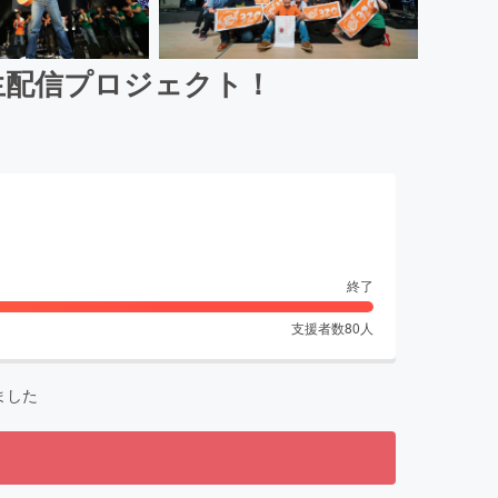
生配信プロジェクト！
終了
支援者数
80
人
ました