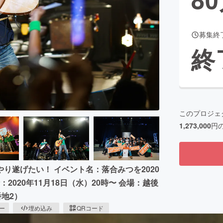
募集終
CAMPFIRE for Social Good
CAMPFIRE Creation
終
CAMPFIREふるさと納税
machi-ya
コミュニティ
このプロジェ
1,273,000
円
り遂げたい！ イベント名：落合みつを2020
時：2020年11月18日（水）20時〜 会場：越後
地2）
ピー
埋め込み
QRコード