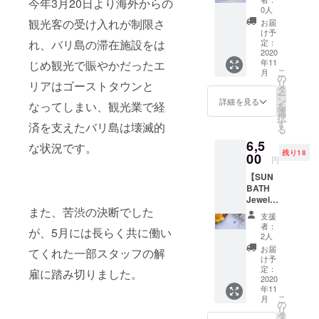
今年3月20日より海外からの
チュル
ペリ
0人
ク製シ
ドット
観光客の受け入れが制限さ
お届
ルバー
（天然
け予
ジュエ
石はお
定：
れ、バリ島の滞在施設をは
リー】
2020
選びい
年11
じめ観光で賑やかだったエ
アジア
ただけ
こ
月
ンエス
ませ
の
リ
リアはゴーストタウンと
ニック
ん） サ
タ
ー
リーフ
イズ：
ン
詳細を見る
なってしまい、観光業で経
を
型ピア
全長
選
択
ス (ゴー
3cm(葉
す
済を支えたバリ島は壊滅的
る
ルド) 素
っぱ型
6,5
材：シ
部分縦
な状況です。
残り18
ルバー
00
1.8cm)
円
925,
【SUN
K18金
BATH
メッキ,
Jewelry
天然石
また、苦渋の決断でした
提供
天然
支援
バリ島
石：ト
者：
が、5月には長らく共に働い
チュル
ルコ石/
2人
ク製シ
ガー
お届
てくれた一部スタッフの解
ルバー
ネット/
け予
ジュエ
ペリ
定：
雇に踏み切りました。
リー】
2020
ドット
年11
アジア
（天然
こ
月
ンエス
石はお
の
リ
ニック
選びい
タ