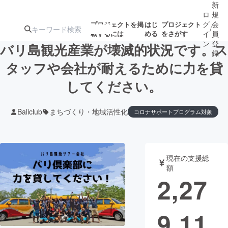
新
ロ
規
グ
会
プロジェクトを掲
はじ
プロジェクト
/
載するには
める
をさがす
イ
員
ン
登
バリ島観光産業が壊滅的状況です。ス
録
タッフや会社が耐えるために力を貸
してください。
人気のプロ
注目のリ
注目の新着プロ
募集終了が近いプ
もうすぐ公開
ジェクト
ターン
ジェクト
ロジェクト
されます
Baliclub
まちづくり・地域活性化
コロナサポートプログラム対象
アート・写真
音楽
現在の支援総
テクノロジー・ガジェット
ゲーム・サ
額
2,27
映像・映画
書籍・雑誌
9,11
ビジネス・起業
チャレンジ