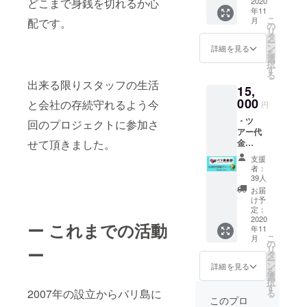
どこまで身銭を切れるか心
リー】
2020
ます。
年11
アジア
（ツ
こ
月
配です。
ン文様
アー当
の
リ
ペンダ
日の
タ
ー
ント・
レート
ン
詳細を見る
を
ブレス
を使用
選
択
レット
しま
す
る
セット
す） ・
出来る限りスタッフの生活
15,
素材：
チケッ
シル
000
ト1枚に
と会社の存続守れるよう今
円
バー
つき石
・ツ
925, 天
回のプロジェクトに参加さ
鹸は1つ
アー代
然石,合
となり
せて頂きました。
金
皮
ます。
18,000
（ネッ
石鹸の
支援
円分の
クレ
香りは
者：
チケッ
ス）, ポ
選べま
39人
トと水
リエス
せん。
お届
筒が含
テル
・バリ
け予
まれま
（ブレ
定：
島から
す。 ・
2020
スレッ
心を込
ー これまでの活動
年11
全ての
ト紐）
めてサ
こ
月
ツアー
天然
の
ンクス
リ
ー
でご利
石：ト
タ
レター
ー
用いた
ルコ石/
ン
を送ら
詳細を見る
を
だけま
ガー
選
せてい
択
す。 ・
ネット/
す
ただき
2007年の設立からバリ島に
る
期限は
ブルー
ます。
このプロ