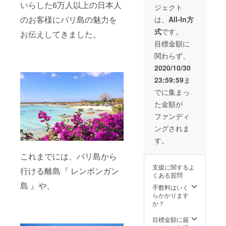
会社が
トパー
いらした6万人以上の日本人
ジェクト
存続す
ズ/ムー
る限り
ンス
のお客様にバリ島の魅力を
は、
All-In方
有効で
トーン
式
です。
す。 ・
お伝えしてきました。
（天然
おつり
石はお
目標金額に
が発生
選びい
関わらず、
する場
ただけ
合はル
ませ
2020/10/30
ピアで
ん） サ
23:59:59
ま
の返金
イズ：
となり
ネック
でに集まっ
ます。
レス
た金額が
（ツ
40cm~
アー当
80cmで
ファンディ
日の
長さ調
ングされま
レート
整可
を使用
能、ブ
す。
しま
レス
す） ・
レット
これまでには、バリ島から
チケッ
15cm~
支援に関するよ
ト1枚に
行ける離島『 レンボンガン
21cmの
くある質問
つき水
間で長
島 』や、
筒1つと
さ調整
手数料はいく
なりま
可能
らかかります
す。色
か？
は選べ
ませ
目標金額に届