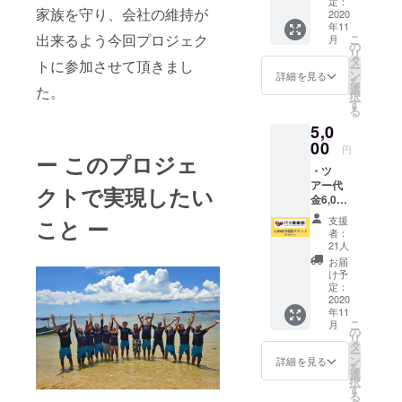
（通常
定：
家族を守り、会社の維持が
$20）
2020
年11
・有効
出来るよう今回プロジェク
こ
月
期限は
の
リ
発行よ
タ
トに参加させて頂きまし
ー
り６か
ン
詳細を見る
を
月とな
選
た。
択
りま
す
る
す。 ・
5,0
オンラ
インツ
00
円
ー このプロジェ
アーの
・ツ
日程に
アー代
ついて
クトで実現したい
金6,000
はバリ
円分の
倶楽部
支援
こと ー
チケッ
各SNS
者：
トで
をご確
21人
す。 ・
認くだ
お届
全ての
さい。
け予
ツアー
・ご希
定：
でご利
2020
望のオ
年11
用いた
ンライ
こ
月
だけま
ンツ
の
リ
す。 ・
アーが
タ
ー
期限は
ありま
ン
詳細を見る
を
会社が
した
選
択
存続す
ら、お
す
る
る限り