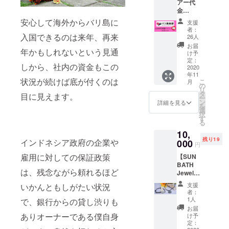
アー代
K18金
チェー
金
メッキ,
ン５cm
12,000
天然石
安心して海外からバリ島に
支援
円分の
天然
者：
チケッ
入国できるのは来年、再来
石：ト
26人
トと石
ルコ石/
お届
年かもしれないという見通
鹸が含
ガー
け予
まれま
ネット/
定：
しから、社内の資金もこの
す。 ・
2020
ペリ
年11
全ての
ドット
状況が続けば底が付くのは
こ
月
ツアー
（天然
の
リ
でご利
石はお
タ
目に見えます。
ー
用いた
選びい
ン
詳細を見る
を
だけま
ただけ
選
択
す。 ・
ませ
す
る
期限は
ん）
10,
会社が
チェー
残り19
インドネシア政府の企業や
存続す
000
ン長
円
る限り
さ：本
雇用に対しての保証政策
【SUN
有効で
体40cm
BATH
す。 ・
＋ア
は、残念ながら頼れるほど
Jewelry
おつり
ジャス
提供
が発生
ター
支援
いかんともしがたい状況
バリ島
する場
チェー
者：
チュル
合はル
ン５cm
1人
で、銀行からの貸し渋りも
ク製シ
ピアで
お届
ルバー
の返金
ありオーナーである僕自身
け予
ジュエ
となり
定：