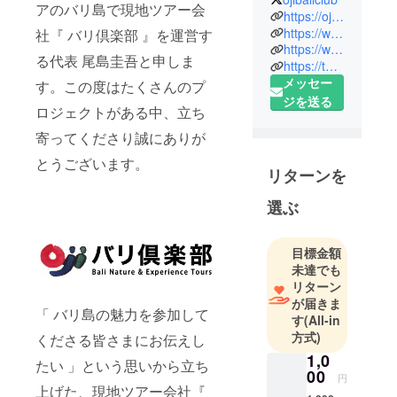
アのバリ島で現地ツアー会
験するツ
https://oji-baliclub.com/
アーを催行
https://web.facebook.com/BaliClub/?_rdc=1&_rdr
社『 バリ倶楽部 』を運営す
https://www.instagram.com/ojibaliclub/?hl=en
している 日
る代表 尾島圭吾と申しま
https://twitter.com/ojibaliclub
本語専門オ
メッセー
す。この度はたくさんのプ
プショナル
ジを送る
ツアー会社
ロジェクトがある中、立ち
です。自社
寄ってくださり誠にありが
で企画した
とうございます。
オリジナル
リターンを
ツアーだけ
選ぶ
をご案内し
ている
ちょっと珍
目標金額
しいツアー
未達でも
会社です。
リターン
が届きま
バリ本島を
「 バリ島の魅力を参加して
す
(All-in
はじめ、バ
方式)
くださる皆さまにお伝えし
リ島から行
1,0
ける離島レ
たい 」という思いから立ち
00
円
ンボンガン
上げた、現地ツアー会社『