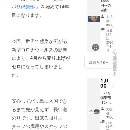
1,000
島・ペニダ
円〜の
バリ倶楽部
』を始めて14年
島・ギリ島
自由金
までご案内
目になります。
額支援
支援
です。
させて頂い
者：
バリ島
88人
ておりま
から心
お届
す。
を込め
け予
てサン
定：
今回、世界で感染が広がる
クスレ
2020
年11
ターを
新型コロナウィルスの影響
こ
月
送らせ
の
リ
ていた
により、
4月から売り上げが
タ
ー
だきま
ン
詳細を見る
を
ゼロ
になってしまいまし
す。
選
択
す
る
た。
1,0
00
円
・バリ
倶楽部
安心してバリ島に入国でき
オンラ
インツ
るまで先が見えず、長い道
支援
アー1回
者：
券とな
のりです。出来る限りス
33人
りま
お届
タッフの雇用やスタッフの
す。
け予