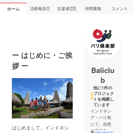
活動報告
支援者
仲間募集
コメント
ホーム
8
99+
ー はじめに・ご挨
拶 ー
Baliclu
b
他に1件の
プロジェク
トを掲載し
ています
インドネシ
ア・バリ島
にて、自然
はじめまして。インドネシ
や文化を体
ojibaliclub