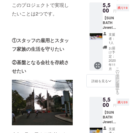
申し込
5,5
このプロジェクトで実現し
有効で
み時に
残り19
す。 ・
00
本券を
円
たいことは2つです。
バリ島
使用す
【SUN
から心
る旨を
BATH
を込め
お伝え
Jewelry
てサン
くださ
提供
クスレ
い。
支援
バリ島
ターを
者：
①スタッフの雇用とスタッ
チュル
送らせ
1人
ク製シ
ていた
フ家族の生活を守りたい
お届
ルバー
だきま
け予
ジュエ
す。
定：
リー】
2020
②基盤となる会社を存続さ
年11
アジア
こ
月
せたい
ンエス
の
リ
ニック
タ
ー
リーフ
ン
詳細を見る
を
型ピア
選
択
ス (シル
す
る
バー) 素
5,5
材：シ
残り20
ルバー
00
円
925, 天
【SUN
然石 天
BATH
然石：
Jewelry
トルコ
提供
石/ガー
支援
バリ島
ネット/
者：