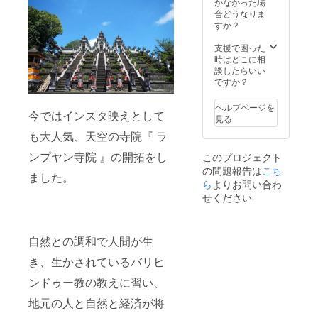
ん。 ・
かなかった場
バリ島
合どうなりま
から心
すか？
を込め
てサン
支援で困った
クスレ
時はどこに相
ターを
談したらいい
送らせ
ですか？
ていた
だきま
ヘルプページを
今ではインスタ映えとして
す。
見る
も大人気、天空の寺院『 ラ
ンプヤン寺院 』の開拓をし
このプロジェクト
の問題報告は
こち
ました。
ら
よりお問い合わ
せください
自然との調和で人間が生
き、生かされているバリヒ
ンドゥー教の教えに習い、
地元の人と自然と経済が将