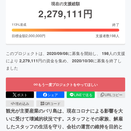
現在の支援総額
2,279,111
円
終了
113
%達成
目標金額
2,000,000
円
支援者数
198
人
このプロジェクトは、
2020/09/08
に募集を開始し、
198
人の支援
により
2,279,111
円の資金を集め、
2020/10/30
に募集を終了し
ました
もう一度プロジェクトをやってほしい
ポスト
シェア
LINEで送る
URLコピー
埋め込み
QRコード
観光が主要産業のバリ島は、現在コロナによる影響を大
いに受けて壊滅的状況です。スタッフとその家族、解雇
したスタッフの生活を守り、会社の運営の維持を目的と