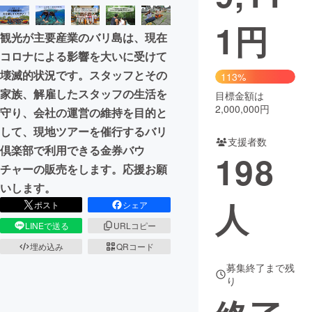
1
円
まちづくり・地域活性化
観光が主要産業のバリ島は、現在
コロナによる影響を大いに受けて
CAMPFIRE for Social Good
CAMPFIRE Creation
壊滅的状況です。スタッフとその
113%
CAMPFIREふるさと納税
machi-ya
コミュニティ
家族、解雇したスタッフの生活を
目標金額は
2,000,000円
守り、会社の運営の維持を目的と
して、現地ツアーを催行するバリ
支援者数
倶楽部で利用できる金券バウ
198
チャーの販売をします。応援お願
いします。
人
ポスト
シェア
LINEで送る
URLコピー
埋め込み
QRコード
募集終了まで残
り