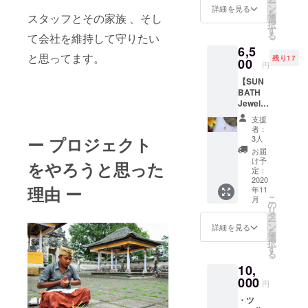
ー
リーフ
ただけ
ン
詳細を見る
を
型ペン
スタッフとその家族 、そし
ませ
選
択
ダント
ん） サ
す
る
て会社を維持して守りたい
(シル
イズ：
6,5
バー) 素
全長
と思ってます。
残り17
材：シ
00
3cm(葉
円
ルバー
っぱ型
【SUN
925, 天
部分縦
BATH
然石 天
1.8cm)
Jewelry
然石：
提供
トルコ
支援
バリ島
石/ガー
者：
チュル
ネット/
3人
ー プロジェクト
ク製シ
ペリ
お届
ルバー
ドット
け予
をやろうと思った
ジュエ
（天然
定：
リー】
2020
石はお
理由 ー
年11
アジア
選びい
こ
月
ンエス
ただけ
の
リ
ニック
ませ
タ
ー
リーフ
ん）
ン
詳細を見る
を
型ペン
チェー
選
択
ダント
ン長
す
る
(ゴール
さ：本
10,
ド) 素
体40cm
材：シ
000
＋ア
円
ルバー
ジャス
・ツ
925,
ター