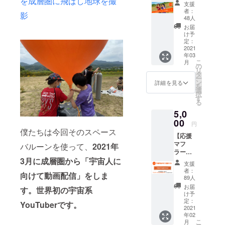
を成層圏に飛ばし地球を撮
ス】
支援
←《Ne
ジー特化
者：
影
w》 た
48人
校：寺子屋
だただ
お届
LABO（京
応援し
け予
たいと
定：
都、大阪、
言って
2021
東京）
年03
くれる
こ
月
方がい
の
リ
るので
タ
ー
作りま
ン
詳細を見る
を
した！
選
択
お礼
す
る
メッ
5,0
セージ
の動画
00
円
を送ら
僕たちは今回そのスペース
【応援
せてい
マフ
ただき
バルーンを使って、
2021年
ラータ
ます。
オル】
3月に成層圏から「宇宙人に
・お礼
支援
THE宇
メッ
者：
向けて動画配信」をしま
宙少年
セージ
89人
ズオリ
※原価が
お届
す。世界初の宇宙系
ジナル
かかっ
け予
デザイ
ちゃう
定：
YouTuberです。
ンのマ
2021
ので、
年02
フラー
ものを
こ
月
タオル