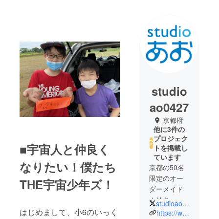
studio
ao0427
京都府
他に3件の
プロジェク
■宇宙人と仲良く
トを掲載し
ています
なりたい！僕たち
京都の50名
限定のオー
THE宇宙少年ズ！
ダーメイド
カリキュラ
studioao_coleyo
ムPBL教室で
はじめまして、小6のいっく
https://www.youtube.com/watch?v=mVLf9Gm0SLU