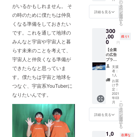
素材）
の分）
の
ませ
リ
がいるかもしれません。 そ
・缶
・宇宙
タ
ん。
ー
バッチ
人への
ン
詳細を見る
を
の時のために僕たちは仲良
・Tシャ
メッ
選
択
ツ
セージ
す
くなる準備をしておきたい
る
（140〜
を考え
300
XL） ・
る授業
です。これを通して地球の
マフ
,00
コンテ
残り1
ラータ
ンツ
みんなと宇宙や宇宙人と暮
0
円
オル ・
（40分
らす未来のことを考えて、
お礼の
【企業
授業の
メール
の広告
資料：
宇宙人と仲良くなる準備が
※誰かに
プラ
studio
迷惑が
ン】 成
あおと
支援
できたらなと思っていま
かかる
層圏で
作りま
者：
名前は
企業の
す） ※
1人
す。僕たちは宇宙と地球を
お断り
ロゴ
備考欄
お届
する可
マーク
に学校
つなぐ、宇宙系YouTuberに
け予
能性が
の写真
名と学
定：
ありま
が撮れ
2021
なりたいんです。
年、ク
年03
す。
ます。
ラス
こ
月
限定2個
名、人
の
リ
※2機飛
数（担
タ
ー
ばすの
任含
ン
詳細を見る
を
で1機に
む）を
選
択
付き一
書いて
す
る
個 《参
くださ
1,0
考》
い。 ※
在庫な