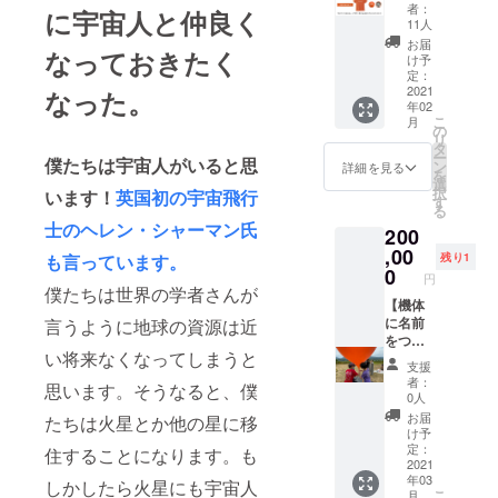
ト】 ・
しま
・缶
る内容
者：
に宇宙人と仲良く
Tシャツ
す。 ク
バッチ
11人
のメッ
（白 or
ラスで
・お礼
セージ
お届
なっておきたく
オレン
宇宙
のメー
け予
はあげ
ジ） ・
人って
定：
ル
られま
マフ
2021
なった。
どんな
せん。
年02
ラータ
やつか
すみま
こ
月
オル ・
考え
の
せん。
リ
缶バッ
て、彼
タ
※予測不
ー
僕たちは宇宙人がいると思
チ ・
らと一
ン
詳細を見る
能な事
を
THE宇
緒に暮
選
態で打
択
います！
英国初の宇宙飛行
宙少年
らす未
す
ち上げ
る
ズ メン
来につ
や、動
士のヘレン・シャーマン氏
200
バーズ
いて考
画の回
カード
,00
えて、
収が失
も言っています。
残り1
（※厚紙
彼らへ
0
敗する
円
素材）
のメッ
僕たちは世界の学者さんが
場合が
【機体
セージ
ありま
に名前
言うように地球の資源は近
動画を
す。そ
をつけ
撮影し
の場合
い将来なくなってしまうと
る権
て送っ
もお金
支援
利】 ・
てくだ
をお返
者：
思います。そうなると、僕
THE宇
さい。
0人
しする
宙少年
・缶
ことは
お届
たちは火星とか他の星に移
ズ メン
バッチ
け予
できま
バーズ
（クラ
定：
住することになります。も
せん。
カード
2021
ス人数
申し訳
年03
（※厚紙
しかしたら火星にも宇宙人
＋担任
ござい
こ
月