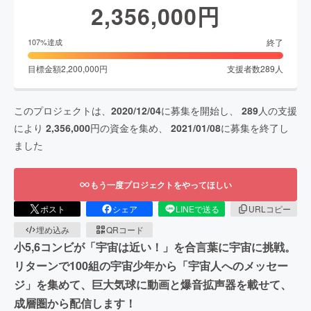
2,356,000
円
終了
107
%達成
目標金額
2,200,000
円
支援者数
289
人
このプロジェクトは、
2020/12/04
に募集を開始し、
289
人の支援
により
2,356,000
円の資金を集め、
2021/01/08
に募集を終了し
ました
もう一度プロジェクトをやってほしい
ポスト
シェア
LINEで送る
URLコピー
埋め込み
QRコード
小5,6コンビが「宇宙は近い！」を合言葉に宇宙に挑戦。
リターンで100組の宇宙少年から「宇宙人へのメッセー
ジ」を集めて、巨大気球に動画と爆音拡声器を載せて、
成層圏から配信します！