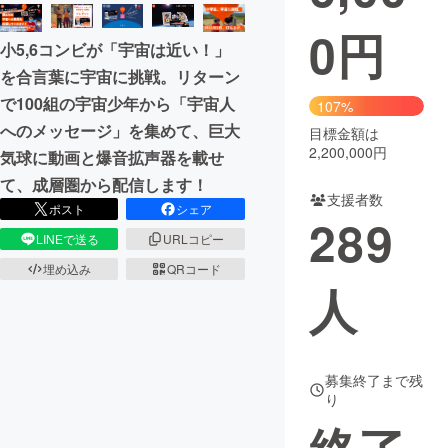
0
円
まちづくり・地域活性化
小5,6コンビが「宇宙は近い！」
を合言葉に宇宙に挑戦。リターン
CAMPFIRE for Social Good
CAMPFIRE Creation
で100組の宇宙少年から「宇宙人
107%
CAMPFIREふるさと納税
machi-ya
コミュニティ
へのメッセージ」を集めて、巨大
目標金額は
2,200,000円
気球に動画と爆音拡声器を載せ
て、成層圏から配信します！
支援者数
ポスト
シェア
289
LINEで送る
URLコピー
埋め込み
QRコード
人
募集終了まで残
り