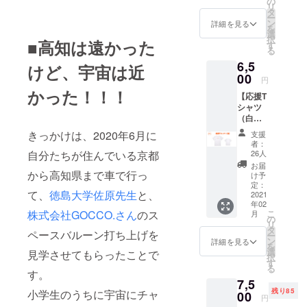
送れま
の
リ
をお送
せん。
タ
ー
りしま
すみま
ン
詳細を見る
を
す。 横
せん。
選
択
■高知は遠かった
幅
す
る
110cm
6,5
縦幅
けど、宇宙は近
20cm
00
円
かった！！！
【応援T
シャツ
（白）
140〜
きっかけは、2020年6月に
支援
XL】
者：
THE宇
26人
自分たちが住んでいる京都
宙少年
お届
ズオリ
から高知県まで車で行っ
け予
ジナル
定：
て、
徳島大学佐原先生
と、
デザイ
2021
年02
ンのT
こ
株式会社GOCCO.さん
のス
月
シャツ
の
リ
（白）
タ
ペースバルーン打ち上げを
ー
をお送
ン
詳細を見る
を
りしま
選
見学させてもらったことで
択
す。
す
る
す。
7,5
残り85
小学生のうちに宇宙にチャ
00
円