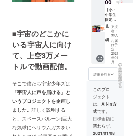
15cm×
00
予測不
し
円
5cmく
能な事
【小・
らいの
態で打
中学生
パネル
ち上げ
限定】
などは
や、動
手書き
載せら
画の回
支援
サイン
れま
収が失
■宇宙のどこかに
者：
を一緒
す。 も
敗する
30人
に打ち
しくは
場合が
お届
いる宇宙人に向け
上げら
軽いも
ありま
け予
れま
のなら
定：
す。そ
て、上空3万メー
す！ ※
2021
商品も
の場合
年04
手書き
載せら
もお金
こ
月
のサイ
トルで動画配信。
れるか
の
をお返
リ
ンを写
もしれ
タ
しする
ー
真で
ないの
ン
ことは
詳細を見る
を
撮って
で、相
選
できま
択
そこで僕たち宇宙少年ズは
データ
談して
す
せん。
る
を送る
くださ
申し訳
このプロ
「宇宙人に声を届ける」と
か、
い。 ※
ござい
ジェクト
メール
備考欄
ませ
いうプロジェクトを企画し
で案内
に何を
ん。
は、
All-In方
する
飛ばし
ました。
詳しく説明する
式
です。
studio
たいか
あおの
ご記入
と、スペースバルーン(巨大
目標金額に
住所ま
くださ
関わらず、
で送っ
な気球にヘリウムガスをい
い。 ※
てくだ
予測不
2021/01/08