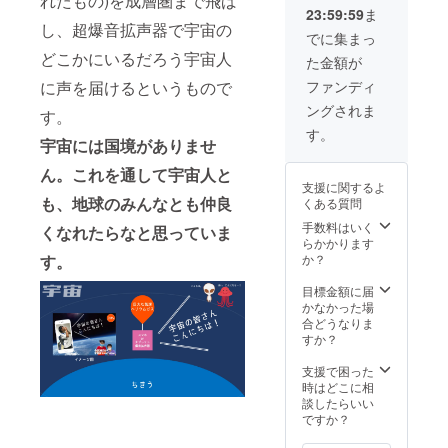
れたもの)を成層圏まで飛ば
さい。
能な事
23:59:59
ま
態で打
し、超爆音拡声器で宇宙の
ち上げ
でに集まっ
や、動
どこかにいるだろう宇宙人
た金額が
画の回
収が失
に声を届けるというもので
ファンディ
敗する
ングされま
す。
場合が
ありま
す。
宇宙には国境がありませ
す。そ
の場合
ん。これを通して宇宙人と
もお金
支援に関するよ
をお返
も、地球のみんなとも仲良
くある質問
しする
ことは
手数料はいく
くなれたらなと思っていま
できま
らかかります
せん。
す。
か？
申し訳
ござい
目標金額に届
ませ
かなかった場
ん。
合どうなりま
すか？
支援で困った
時はどこに相
談したらいい
ですか？