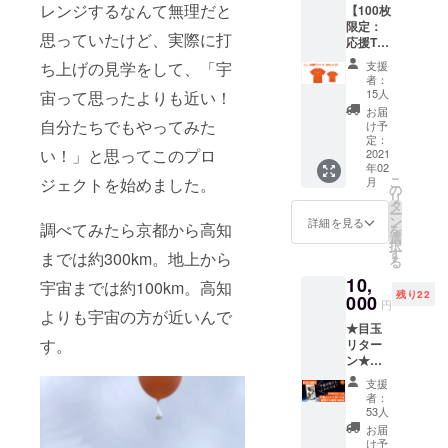
レンジするなんて無理だと
【100枚
限定：
思っていたけど、実際に打
応援T
シャツ
支援
ち上げの見学をして、「宇
（オレ
者：
ンジ）
15人
宙って思ったよりも近い！
140~XL
お届
】 THE
自分たちでもやってみた
け予
宇宙少
定：
い！」と思ってこのプロ
年ズオ
2021
年02
リジナ
こ
月
ジェクトを始めました。
ルデザ
の
リ
インの
タ
ー
100枚限
ン
詳細を見る
調べてみたら京都から高知
を
定オレ
選
択
ンジT
す
までは約300km。地上から
る
シャツ
10,
をお送
宇宙までは約100km。高知
残り22
りしま
000
円
す。
よりも宇宙の方が近いんで
★目玉
す。
リター
ン★
【75枠
支援
限定：
者：
宇宙人
53人
にメッ
お届
セージ
け予