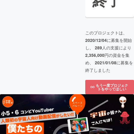
終了
このプロジェクトは、
2020/12/04
に募集を開始
し、
289
人の支援により
2,356,000
円の資金を集
め、
2021/01/08
に募集を
終了しました
もう一度プロジェク
トをやってほしい