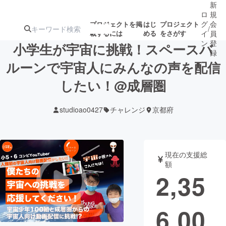
新
ロ
規
グ
会
プロジェクトを掲
はじ
プロジェクト
/
載するには
める
をさがす
イ
員
ン
登
小学生が宇宙に挑戦！スペースバ
録
ルーンで宇宙人にみんなの声を配信
したい！@成層圏
人気のプロ
注目のリ
注目の新着プロ
募集終了が近いプ
もうすぐ公開
ジェクト
ターン
ジェクト
ロジェクト
されます
studioao0427
チャレンジ
京都府
アート・写真
音楽
現在の支援総
テクノロジー・ガジェット
ゲーム・サ
額
2,35
映像・映画
書籍・雑誌
6,00
ビジネス・起業
チャレンジ