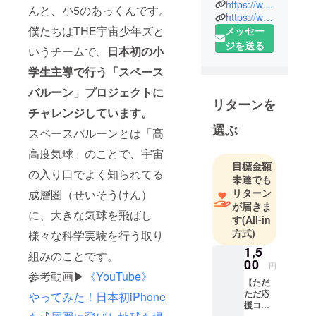
す。
https://www.coleyo.info/
んと、小5のあっくんです。
https://www.terakoya-labo.com/
学校も学年
僕たちはTHE宇宙少年ズと
メッセー
も多様な子
ジを送る
どもたち
いうチームで、
日本初の小
が、好きな
学生主導で行う「スペース
ことを起点
バルーン」プロジェクトに
に、お商売
リターンを
チャレンジしています。
や、研究、
モノづくり
選ぶ
スペースバルーンとは「高
を通して社
高度気球」のことで、宇宙
会と直接つ
目標金額
の入り口でよく知られてる
ながる体験
未達でも
をする、ア
リターン
成層圏（せいそうけん）
ウトプット
が届きま
に、大きな気球を飛ばし
す
(All-in
ベースの教
方式)
様々な科学実験を行う取り
室です。
1,5
姉妹校：ス
組みのことです。
00
タジオアル
円
参考動画▶︎
《YouTube》
@立命館大
【ただ
ただ応
やってみた！日本初iPhone
学OIC
援コー
テクノロ