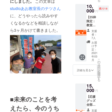
る
にしました。
この文章は
月,2月,3
のメッ
10,
月） ・
セージ
studioあお教室長のテツさん
残り18
打ち上
000
動画を
円
げの様
撮影し
に、どうやったら読みやす
【25枠
子を生
て送っ
限定：
配信
てくだ
くなるかなどを相談しなが
教室か
（2020
さい。
ら宇宙
年3月）
ら3ヶ月かけて書きました。
・THE
支援
人に
・ス
宇宙少
者：
メッ
ペース
年ズ メ
7人
セージ
バルー
ンバー
お届
を配信
ン打ち
ズカー
け予
する権
上げの
定：
ド（※厚
利10秒
2021
打ち上
紙素
年03
分】
げ生配
材） ・
こ
月
小・中
信（事
の
缶バッ
リ
学校の
後報告
タ
チ ・お
ー
クラス
会 2020
ン
礼の
詳細を見る
を
でだけ
年5月）
選
メール
択
使える
■グッズ
す
※YouTu
る
特別プ
付き ・
beに上
15,
ランで
THE宇
げられ
す。1万
000
宙少年
ない内
円
円で宇
ズ メン
容の
【応援
■未来のことを考
宙人へ
バーズ
メッ
グッズ
メッ
カード
セージ
全部
セージ
（※厚紙
えたら、今のうち
や、誰
セッ
を配信
素材）
かが困
支援