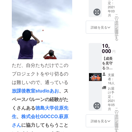
を配信
定：
する権
2021
年03
利10秒
こ
月
分】 ※1
の
リ
枠を複
タ
ー
数人で
ン
詳細を見る
を
利用す
選
択
ること
す
る
も可能
10,
です。
塾とか
000
円
学童と
【成長
かでも
を見守
使って
ただ、自分たちだけでこの
るコー
くださ
ス：毎
プロジェクトをやり切るの
い。 宇
支援
月の限
宙人っ
者：
は難しいので、通っている
定生配
てどん
16人
信
なやつ
お届
放課後教室
studioあお
、
ス
（グッ
か考え
け予
ズ付
て、彼
定：
ペースバルーンの経験がた
き）】
2021
らと一
年05
・進捗
緒に暮
くさんある
徳島大学佐原先
こ
月
報告の
らす未
の
リ
生配信
来につ
生
、
株式会社GOCCO.萩原
タ
ー
／質問
いて考
ン
詳細を見る
を
さん
に協力してもらうこと
コー
えて、
選
択
ナー（1
彼らへ
す