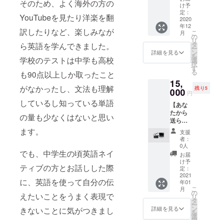
そのため、よく海外の方の
応援し
めた資
ことの
け予
力が必
てくだ
金を
定：
ご報告
要で
YouTubeを見たり洋楽を翻
さる方
2020
使った
と感謝
す。
年12
用・
ことの
の気持
訳したりなど、楽しみなが
こ
月
10000
ご報告
の
ちを
リ
円】 リ
と感謝
タ
メール
ら英語を学んできました。
ー
ターン
の気持
ン
でお送
詳細を見る
を
は要ら
学校のテストは中学も高校
ちを画
選
りさせ
択
ないけ
像付き
す
ていた
る
も90点以上しか取ったこと
ど留学
メール
だきま
15,
の継続
で送ら
す。 ※
がなかったし、文法も理解
残り5
を頑
000
させて
メール
円
張って
もらい
でお送
しているし知っている単語
【あな
ほしい
ます。
りする
たから
と応援
応援あ
ので、
の量も少なくはないと思い
送られ
してく
りがと
メール
てきた
ださる
うござ
ます。
アドレ
支援
動画で
方用で
いま
スの入
者：
素敵な
す。 学
す！
0人
力が必
映像作
でも、中学生の頃英語ネイ
費に集
要で
お届
りま
めた資
け予
す。
ティブの方とお話しした際
す！】
金を
定：
（動画
メール
2021
使った
ファイ
に、英語を使って自分の伝
年01
で動画
ことの
ルの大
こ
月
をいく
ご報告
の
きさは
えたいことをうまく表現で
リ
つか
と感謝
タ
小さく
ー
送って
の気持
ン
詳細を見る
きないことに気がつきまし
して送
を
もらっ
ちを、
選
るので