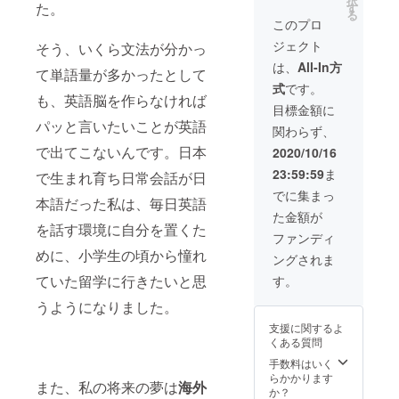
択
て、そ
二枚の
た。
す
ご安心
る
の素材
画像付
このプロ
を！）
を使っ
きメー
ジェクト
そう、いくら文法が分かっ
て素敵
ルで送
な一つ
らさせ
は、
All-In方
て単語量が多かったとして
の映像
てもら
式
です。
に仕上
いま
も、英語脳を作らなければ
げま
す。 応
目標金額に
す！ 家
援あり
パッと言いたいことが英語
関わらず、
族、友
がとう
だち、
ござい
で出てこないんです。日本
2020/10/16
恋人な
ます！
23:59:59
ま
どとの
で生まれ育ち日常会話が日
思い出
でに集まっ
本語だった私は、毎日英語
ビデオ
た金額が
だった
を話す環境に自分を置くた
り、旅
ファンディ
行に
めに、小学生の頃から憧れ
ングされま
行った
時の動
ていた留学に行きたいと思
す。
画だっ
た
うようになりました。
り、、
支援に関するよ
なんで
くある質問
もあり
です！
手数料はいく
備考欄
らかかります
また、私の将来の夢は
海外
にどん
か？