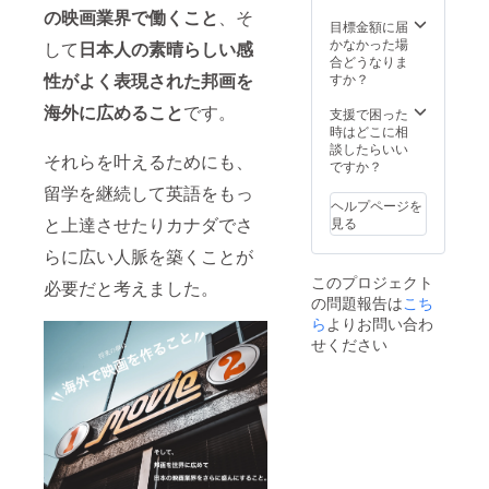
な動画
の映画業界で働くこと
、そ
（何の
目標金額に届
ための
かなかった場
して
日本人の素晴らしい感
動画）
合どうなりま
を作っ
性がよく表現された邦画を
すか？
てほし
海外に広めること
です。
いかを
支援で困った
お書き
時はどこに相
くださ
談したらいい
それらを叶えるためにも、
い。ご
ですか？
希望に
留学を継続して英語をもっ
沿った
ヘルプページを
映像を
と上達させたりカナダでさ
見る
作れる
ように
らに広い人脈を築くことが
頑張り
このプロジェクト
ます！
必要だと考えました。
の問題報告は
こち
また、
学費に
ら
よりお問い合わ
集めた
せください
資金を
使った
ことの
ご報告
と感謝
の気持
ちを
メール