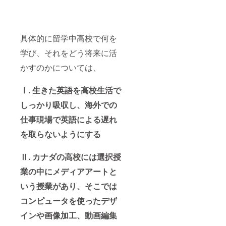
でお送
りさせ
ていた
だきま
す。 ※
具体的に留学中高校で何を
メール
アドレ
学び、それをどう将来に活
スの入
かすのかについては、
力が必
要で
す。 ※
Ⅰ.
生きた英語を高校生活で
備考欄
に動画
しっかり吸収し、海外での
の目的
（例：
仕事現場で英語による遅れ
家族と
の思い
を取らないようにする
出ビデ
オ）を
Ⅱ.
カナダの高校には選択授
お書き
くださ
業の中にメディアアートと
い。 ※
こちら
いう授業があり、そこでは
から10
月・11
コンピュータを使ったデザ
月頃に
メール
インや画像加工、動画編集
をさせ