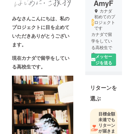
AmyF
カナダ
初めてのプ
みなさんこんにちは、私の
ロジェクト
プロジェクトに目を止めて
です
カナダで留
いただきありがとうござい
学をしてい
ます。
る高校生で
す。
メッセー
現在カナダで留学をしてい
将来の夢は
ジを送る
る高校生です。
海外で映画
製作に関わ
ること、邦
リターンを
画を世界に
広めるこ
選ぶ
と。
現在カナダ
留学を続け
目標金額
未達でも
るためのプ
リターン
ロジェクト
が届きま
をやってい