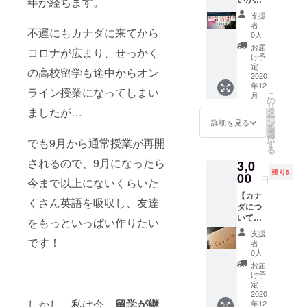
年が経ちます。
に！ お
とにか
礼の
支援
く頑
メッ
者：
不運にもカナダに来てから
張っ
セージ
0人
て！と
も書か
お届
コロナが広まり、せっかく
応援し
せてい
け予
てくだ
ただき
定：
の高校留学も途中からオン
さる方
2020
ます。
年12
用・
また、
ライン授業になってしまい
こ
月
1000
学費に
の
リ
円】 リ
ましたが…
集めた
タ
ー
ターン
資金を
ン
詳細を見る
を
は要ら
使った
選
択
でも9月から通常授業が再開
ないけ
ことの
す
る
ど留学
ご報告
されるので、9月になったら
3,0
の継続
と感謝
残り5
を頑
00
の気持
円
今まで以上にないくらいた
張って
ちを
【カナ
ほしい
メール
くさん英語を吸収し、友達
ダにつ
と応援
で送ら
いての
してく
させて
をもっといっぱい作りたい
レポー
ださる
いただ
支援
ト】 高
です！
方用で
きま
者：
校生の
す。 学
す。 ※
0人
視点か
費に集
お届け
お届
ら見た
めた資
先と
け予
カナダ
金を
定：
メール
をレ
2020
使った
アドレ
しかし、私は今
留学が継
年12
ポート
ことの