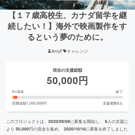
【１７歳高校生、カナダ留学を継
続したい！】海外で映画製作をす
るという夢のために。
AmyF
チャレンジ
現在の支援総額
50,000
円
終了
5
%達成
目標金額
1,000,000
円
支援者数
6
人
このプロジェクトは、
2020/09/09
に募集を開始し、
6
人の支援に
より
50,000
円の資金を集め、
2020/10/16
に募集を終了しました