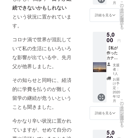
スの記
こ
月
にまと
ご報告
の
入が必
続できないかもしれない
リ
めて差
と感謝
タ
要で
ー
し上げ
の気持
ン
す。
詳細を見る
という状況に置かれていま
を
ます！
ちを
選
択
カナダ
メール
す。
す
る
で生活
で送ら
5,0
してい
させて
コロナ渦で世界が混乱して
て面白
00
もらい
円
いなと
ます。
いて私の生活にもいろいろ
【私が
思った
応援あ
作った
こと、
りがと
な影響が出ている中、先月
カナダ
綺麗だ
うござ
の
なと
いま
支援
父が他界しました。
ショー
思った
す！
者：
トビデ
場所、
1人
オ】 カ
価値観
その知らせと同時に、経済
お届
ナダの
の違い
け予
広大な
などな
定：
的に学費を払うのが難しく
自然や
2020
どたく
年12
留学の継続が危ういという
スタイ
さんの
こ
月
リッ
情報を
の
リ
ことも聞きました。
シュな
お伝え
タ
ー
都会な
しま
ン
詳細を見る
を
ど、こ
す。 カ
選
今かなり辛い状況に置かれ
択
こでし
ナダに
す
る
か見れ
旅行に
ていますが、せめて自分の
5,0
ない綺
行った
麗な映
00
気分に