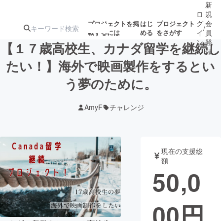
新
ロ
規
グ
会
プロジェクトを掲
はじ
プロジェクト
/
載するには
める
をさがす
イ
員
ン
登
【１７歳高校生、カナダ留学を継続し
録
たい！】海外で映画製作をするとい
う夢のために。
人気のプロ
注目のリ
注目の新着プロ
募集終了が近いプ
もうすぐ公開
ジェクト
ターン
ジェクト
ロジェクト
されます
AmyF
チャレンジ
アート・写真
音楽
現在の支援総
テクノロジー・ガジェット
ゲーム・サ
額
50,0
映像・映画
書籍・雑誌
00
円
ビジネス・起業
チャレンジ