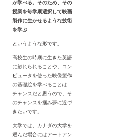
が学べる。そのため、その
ていた
だくの
授業を毎学期選択して映画
で、そ
のメー
製作に生かせるような技術
ルにい
くつか
を学ぶ
動画を
送って
くださ
というような形です。
い。動
画のサ
イズが
高校生の時期に生きた英語
大きす
に触れられることや、コン
ぎると
メール
ピュータを使った映像製作
で受け
取るの
の基礎絵を学べることは
が難し
い可能
チャンスだと思うので、そ
性があ
るの
のチャンスを掴み夢に近づ
で、大
きたいです。
きめの
サイズ
の動画
大学では、カナダの大学を
は圧縮
してか
選んだ場合にはアートアン
らメー