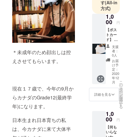
す
(All-in
ます。あな
方式)
たの暖かい
1,0
ご支援待っ
00
円
ています。
【ポス
トカー
ド】 カ
ナダか
支援
ら送る
者：
＊未成年のため顔出しは控
ポスト
0人
カー
えさせてもらいます。
お届
ド。 カ
け予
ナダの
定：
綺麗な
2020
年12
景色な
こ
月
どな
の
リ
現在１７歳で、今年の9月か
ど、、
タ
ー
何種類
ン
詳細を見る
らカナダのGrade12(最終学
を
かあり
選
択
ます。
す
年)になります。
る
どんな
1,0
ポスト
カード
00
日本生まれ日本育ちの私
円
が届く
【何も
かはお
は、今カナダに来て大体半
いらな
楽しみ
いから