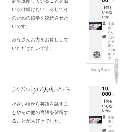
夢や没頭していることを追
円
像を
なるよ
【何も
メール
いかけ続けたい、そしてそ
うな、
いらな
でお送
楽しい
のための留学を継続させた
いから
りしま
レポー
とにか
す。 主
トに仕
支援
いです。
く頑
にトロ
上げま
者：
張っ
ントの
す！ ま
2人
て！と
街並み
た、学
お届
みなさんお力をお貸しして
応援し
を動画
費に集
け予
てくだ
にしま
定：
めたお
いただきたいです。
さる方
2020
す。
金を
年12
用・
ショー
使った
こ
月
5000
トムー
の
ことの
リ
円】 リ
ビーを
タ
ご報告
ー
ターン
見ただ
ン
と感謝
詳細を見る
を
は要ら
けでカ
選
の気持
択
ないけ
ナダに
す
ちを
る
ど留学
旅行に
メール
10,
の継続
来たよ
でお送
を頑
000
うな感
りさせ
円
張って
覚にな
ていた
【何も
ほしい
るか
だきま
小さい頃から英語を話すこ
いらな
と応援
も！？
す。 ※
いから
してく
とやその他の言語を習得す
また、
お届け
とにか
ださる
学費に
先と
支援
く頑
ることが大好きでした。
方用で
集めた
メール
者：
張っ
す。 学
お金を
3人
アドレ
て！と
費に集
使った
スの入
お届