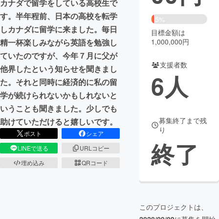
カナダで留学をしている高校生で
す。半年程前、日本の高校を転学
まちづくり・地域活性化
5%
しカナダに留学に来ました。毎日
目標金額は
1,000,000円
精一杯楽しみながら英語を勉強し
CAMPFIRE for Social Good
CAMPFIRE Creation
ていたのですが、今年７月に父が
CAMPFIREふるさと納税
machi-ya
コミュニティ
支援者数
他界したという知らせを聞きまし
6
人
た。それと同時に経済的に私の留
学が続けられないかもしれないと
いうことも聞きました。少しでも
募集終了まで残
助けていただけると嬉しいです。
り
ポスト
シェア
終了
LINEで送る
URLコピー
埋め込み
QRコード
このプロジェクトは、