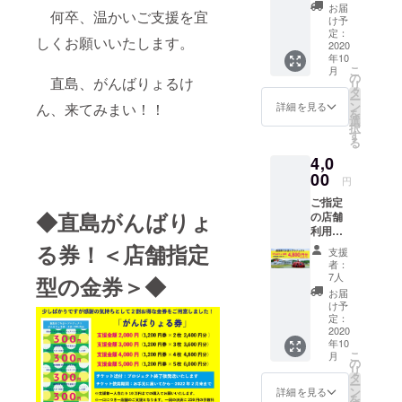
賞ツ
指定し
場合に
お届
何卒、温かいご支援を宜
アー
て、②
はがん
け予
30%OF
備考欄
定：
ばりょ
しくお願いいたします。
Fクーポ
2020
に個数
る券
年10
ン 利用
分の飲
（金
こ
月
期間：
食店名
の
券）は
直島、がんばりょるけ
リ
2021年
をご記
タ
お送り
ー
10月末
入くだ
ン
できま
詳細を見る
ん、来てみまい！！
を
まで
さい。
選
せんの
択
★毎週
※３ リ
す
でご注
る
火曜・
ストに
意くだ
4,0
日曜の
無い事
さい。
み催行
00
業者名
またそ
円
「地中
が入っ
の際は
ご指定
美術
ている
全体の
◆直島がんばりょ
の店舗
館」や
など、
支援金
利用券
「ベ
備考欄
へ回さ
4,800円
ネッセ
る券！＜店舗指定
の記載
せてい
支援
分
ハウス
が無効
ただき
者：
（1,200
ミュー
だった
7人
ます。
型の金券＞◆
円券×4
ジア
場合に
※４ 複
お届
枚） ※
ム」な
はがん
け予
数購入
１ 備
ど直島
定：
ばりょ
可能。
考欄に
2020
の代表
る券
金券一
年10
指定飲
的な美
（金
人当た
こ
月
食・宿
術施設
の
券）は
りの購
リ
泊店名
をベ
タ
お送り
入限度
ー
をご記
ネッセ
ン
できま
詳細を見る
額は10
を