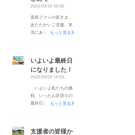
2020/09/30 00:00
直島ファンの皆さま、
あたたかいご支援、本
当にありがとうござい
もっと見る
ました！このプロジェ
クトを通して私たちは
大切なものを皆さまか
いよいよ最終日
らたくさんいただきま
になりました！
した。集まった支援金
2020/09/29 10:00
はコロナ対策とこれか
らの運営資金として大
いよいよ私たちの挑
切に活用させていただ
戦、いったん区切りの
きます！何より一番嬉
最終日となりました！
もっと見る
しかったのは皆さまか
慣れないSNS等で直島
らの心のこもった応援
の魅力をもっと発信し
メッセージです！日本
たほうがよかったなど
支援者の皆様か
全体がコロナ苦境にあ
反省は多々あります