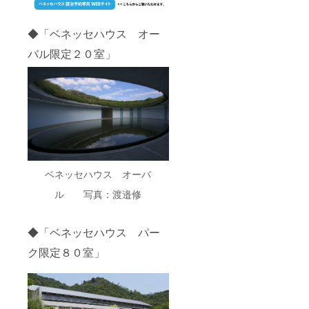
負いま
い。金
せん。
券は各
◆「ベネッセハウス オー
店舗で
回収さ
バル限定２０室」
せて頂
きま
す。 ※
１０
ご支援
者と店
舗間に
生じた
トラブ
ルにお
いては
ベネッセハウス オーバ
当実行
委員会
ル 写真：渡邉修
は一切
責任を
負いま
◆「ベネッセハウス パー
せん。
ク限定８０室」