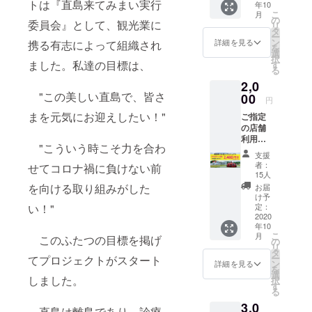
トは『直島来てみまい実行
年10
す！！
こ
月
！ 感謝
の
委員会』として、観光業に
リ
の気持
タ
ー
ちを込
ン
詳細を見る
携る有志によって組織され
を
めたサ
選
択
ンクス
ました。私達の目標は、
す
る
メール
2,0
を送ら
"この美しい直島で、皆さ
せてい
00
円
ただき
まを元気にお迎えしたい！"
ご指定
ます。
の店舗
応援し
利用券
ていた
"こういう時こそ力を合わ
2,400円
だいた
支援
分
資金
者：
せてコロナ禍に負けない前
（1,200
は、プ
15人
円券×2
ロジェ
を向ける取り組みがした
お届
枚） ※
クトの
け予
１ 備
運営資
定：
い！"
考欄に
2020
金や、
年10
指定飲
参加店
こ
月
このふたつの目標を掲げ
食・宿
舗の運
の
リ
泊店名
営資金
タ
ー
てプロジェクトがスタート
をご記
に使わ
ン
詳細を見る
を
入くだ
せてい
選
しました。
択
さい。
ただき
す
る
※２ 同
ます。
3,0
時に複
そし
直島は離島であり、診療