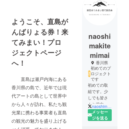
ようこそ、直島が
んばりょる券！来
naoshi
てみまい！プロ
makite
ジェクトページ
mimai
へ！
香川県
初めてのプ
ロジェクト
直島は瀬戸内海にある
です
初めての取
香川県の島で、近年では現
組です。少
代アートの島として世界中
しでも皆さ
から人々が訪れ、私たち観
んと前向き
naoshima_kagawa
になれるよ
メッセー
光業に携わる事業者も直島
うなプロ
ジを送る
の観光の魅力を盛り上げる
ジェクトに