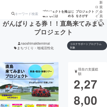
新
ロ
規
グ
会
プロジェクトを掲
はじ
プロジェクト
/
載するには
める
をさがす
イ
員
ン
登
がんばりょる券！！直島来てみまい
録
プロジェクト
人気のプロ
注目のリ
注目の新着プロ
募集終了が近いプ
もうすぐ公開
naoshimakitemimai
コロナサポートプログラム
ジェクト
ターン
ジェクト
ロジェクト
されます
まちづくり・地域活性化
対象
アート・写真
音楽
現在の支援総
額
テクノロジー・ガジェット
ゲーム・サ
2,27
映像・映画
書籍・雑誌
8,00
ビジネス・起業
チャレンジ