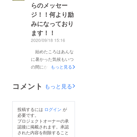
るなかでも、直島のこ
らのメッセー
が、挑戦はこれからも
とを心配してくださ
ジ！！何より励
続きます！ とにもか
り、そして届けられた
くにも、皆さまの温か
みになっており
ハートフルなメッセー
いメッセージに何度も
ます！！
ジに私たちは日々感動
目を通しては、感謝の
2020/09/18 15:16
し、未来へ向かって前
気持ちとともに私たち
向きに進める勇気をい
始めたころはあんな
はなんてすばらしい場
ただいたのです。それ
に暑かった気候もいつ
所で暮らしているの
は決して消してはなら
の間にか、セミの声か
か、とあらためて直島
もっと見る
ない直島の聖火のよう
ら秋の虫の声に代わっ
のすばらしさに気づか
な希望の力。私たち観
て直島はすっかり秋め
せてくれる貴重な機会
コメント
もっと見る
光事業者ひとりひと
いてきました。初めて
となりました。そんな
り、感謝の気持ちと未
の試みにいろいろ慣れ
直島をもっともっと良
来への勇気を胸にこ
ないことばかりで、至
くできるようにこれか
投稿するには
ログイン
が
め、この美しい直島で
らず恐縮です。 今
らも観光事業者に携わ
必要です。
皆さまとお会いできる
回のプロジェクトで
る者としてだけでな
プロジェクトオーナーの承
日を楽しみにしていま
認後に掲載されます。承認
は、ご支援のみならず
く、いち島民としても
された内容を削除すること
す！この度はプロジェ
こんなにも温かいお言
幅広く還元していきた