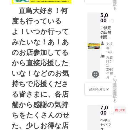
入くだ
アート
選
せんの
万円と
択
さい。
サイト
す
でご注
しま
直島大好き！何
る
※２ 同
直島の
意くだ
す。 ※
5,0
時に複
スタッ
さい。
５ 転
度も行っている
数の店
00
フがご
またそ
売禁
円
舗を支
案内い
の際は
止。ま
ご指定
援した
たしま
よ！いつか行って
全体の
た、券
の店舗
い場合
す。 詳
支援金
を現金
利用券
は、①
しくは
へ回さ
に交換
みたいな！あ！あ
6,000円
飲食店
プロ
せてい
するこ
支援
分
数分の
ジェク
ただき
者：
とはで
のお店参加してる
（1,200
個数を
トペー
14人
ます。
きませ
円券×5
指定し
ジにて
※４ 複
お届
ん。 ※
枚） ※
から直接応援した
て、②
ご確認
け予
数購入
６ 券
１ 備
備考欄
定：
くださ
可能。
のみの
考欄に
2020
に個数
い。 い
いな！などのお気
金券一
支払い
年10
指定飲
分の飲
ただい
人当た
時、つ
こ
月
食・宿
食店名
の
たご支
りの購
り銭の
持ちで応援くださ
リ
泊店名
をご記
タ
援は、
入限度
お返し
ー
をご記
入くだ
ン
参加事
詳細を見る
額は10
はでき
を
る皆さまに、各店
入くだ
さい。
選
業者全
万円と
ませ
択
さい。
※３ リ
す
体支援
しま
ん。
る
※２ 同
舗から感謝の気持
ストに
として
す。 ※
※
7,0
時に複
無い事
感染症
５ 転
７ プ
残り72
数の店
00
業者名
対策な
ちをたくさんのせ
売禁
円
ロジェ
舗を支
が入っ
ど前向
止。ま
クトを
ベネッ
援した
ている
きで意
た、券
支援し
た、少しお得な店
セハウ
い場合
など、
義ある
を現金
た後の
ス
は、①