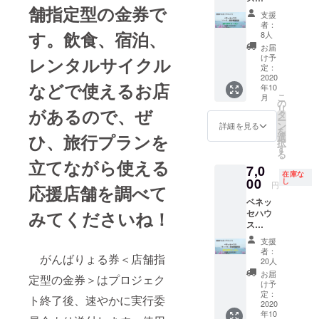
備考欄
使い方
に交換
金額変
舗指定型の金券で
「パー
飲食店
の記載
をさせ
するこ
支援
更、支
ク」 宿
数分の
が無効
ていた
者：
とはで
援者の
泊客室
個数を
す。飲食、宿泊、
だった
8人
だきま
きませ
ご都合
料金
指定し
場合に
す。
お届
ん。 ※
による
30%OF
て、②
はがん
け予
レンタルサイクル
６ 券
返金は
Fクーポ
備考欄
定：
ばりょ
のみの
できま
ン 限
2020
に個数
る券
支払い
せんの
などで使えるお店
年10
定80室
分の飲
（金
時、つ
で、よ
こ
月
利用期
食店名
の
券）は
り銭の
くご確
リ
があるので、ぜ
間：
をご記
タ
お送り
お返し
認くだ
ー
2021年
入くだ
ン
できま
詳細を見る
はでき
さい。
を
10月末
さい。
ひ、旅行プランを
選
せんの
ませ
※８ や
択
日まで
※３ リ
す
でご注
ん。
むを得
る
現代
ストに
意くだ
立てながら使える
※
ない理
7,0
アート
無い事
さい。
７ プ
在庫な
由で支
の展示
00
業者名
し
またそ
円
ロジェ
援店が
応援店舗を調べて
スペー
が入っ
の際は
クトを
閉店す
ベネッ
スとホ
ている
全体の
支援し
る場合
セハウ
みてくださいね！
テル客
など、
支援金
た後の
は、返
ス
室を備
備考欄
へ回さ
金額変
金に応
「オー
えた施
の記載
せてい
支援
更、支
じられ
バル」
設とし
が無効
ただき
者：
援者の
ません
がんばりょる券＜店舗指
宿泊客
て人気
だった
20人
ます。
ご都合
ので予
室料金
のベ
場合に
※４ 複
お届
による
定型の金券＞はプロジェク
めご了
30%OF
ネッセ
はがん
け予
数購入
返金は
承くだ
Fクーポ
ハウス
定：
ばりょ
可能。
ト終了後、速やかに実行委
できま
さい。
ン 限
2020
「オー
る券
金券一
せんの
※９ 使
年10
定20室
バル」
（金