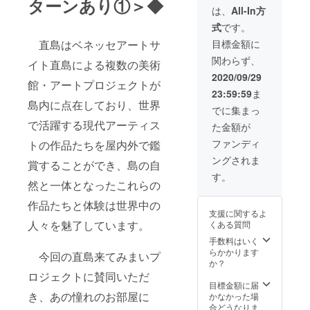
ターンあり①＞◆
ロジェ
回収さ
す。好
しくは
観賞ツ
は、
All-In方
止。ま
クトを
せて頂
評であ
プロ
アーは
た、券
支援し
きま
式
です。
れば商
ジェク
毎週火
を現金
た後の
す。 ※
品化も
トペー
曜・日
目標金額に
直島はベネッセアートサ
に交換
金額変
１０
夢じゃ
ジにて
曜催行
するこ
更、支
ご支援
関わらず、
ない？
ご確認
イト直島による複数の美術
のた
とはで
援者の
者と店
ぜひ応
くださ
め、ご
2020/09/29
きませ
ご都合
舗間に
館・アートプロジェクトが
援して
い。
予約の
ん。 ※
による
生じた
23:59:59
ま
くださ
「直島
際はご
６ 券
返金は
トラブ
島内に点在しており、世界
い。一
観賞ツ
注意く
でに集まっ
のみの
できま
ルにお
部は全
アー
ださ
支払い
せんの
で活躍する現代アーティス
いては
た金額が
体の支
30%OF
い。 い
時、つ
で、よ
当実行
援とし
Fクーポ
ただい
ファンディ
り銭の
トの作品たちを屋内外で鑑
くご確
委員会
て活用
ン」も
たご支
お返し
認くだ
は一切
ングされま
させて
組み合
賞することができ、島の自
援は、
はでき
さい。
責任を
いただ
わせて
参加事
す。
ませ
※８ や
負いま
きま
然と一体となったこれらの
ご利用
業者全
ん。
むを得
せん。
す。
いただ
体支援
※
ない理
作品たちと体験は世界中の
けま
として
７ プ
由で支
支援に関するよ
す。 ※
感染症
ロジェ
援店が
人々を魅了しています。
くある質問
観賞ツ
対策な
クトを
閉店す
アーは
手数料はいく
ど前向
支援し
る場合
毎週火
らかかります
きで意
た後の
今回の直島来てみまいプ
は、返
曜・日
か？
義ある
金額変
金に応
曜催行
使い方
ロジェクトに賛同いただ
更、支
じられ
のた
目標金額に届
をさせ
援者の
ません
き、あの憧れのお部屋に
め、ご
かなかった場
ていた
ご都合
ので予
予約の
合どうなりま
だきま
による