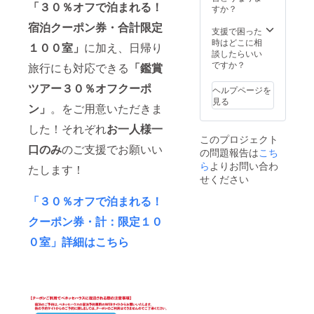
めご了
「３０％オフで泊まれる！
際はご
すか？
す。
返金は
承くだ
注意く
できま
さい。
宿泊クーポン券・合計限定
ださ
支援で困った
せんの
※９ 使
い。 い
時はどこに相
で、よ
用する
１００室」
に加え、日帰り
ただい
談したらいい
くご確
金券は
たご支
ですか？
旅行にも対応できる
「鑑賞
認くだ
必ず持
援は、
さい。
参して
参加事
ツアー３０％オフクーポ
※８ や
ヘルプページを
くださ
業者全
むを得
見る
い。金
ン」
。をご用意いただきま
体支援
ない理
券は各
として
由で支
店舗で
した！それぞれ
お一人様一
感染症
援店が
回収さ
このプロジェクト
対策な
閉店す
せて頂
口のみ
のご支援でお願いい
の問題報告は
こち
ど前向
る場合
きま
ら
よりお問い合わ
きで意
は、返
たします！
す。 ※
義ある
せください
金に応
１０
使い方
じられ
ご支援
をさせ
「３０％オフで泊まれる！
ません
者と店
ていた
ので予
舗間に
クーポン券・計：限定１０
だきま
めご了
生じた
す。
承くだ
トラブ
０室」詳細はこちら
さい。
ルにお
※９ 使
いては
用する
当実行
金券は
委員会
必ず持
は一切
参して
責任を
くださ