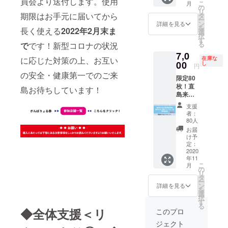
員会より送付します。使用
人当た
で、よ
こ
用する
月
利用期
と
の
券）は
りの購
くご確
リ
金券は
間：
「パー
期限はお手元に届いてから
タ
お送り
入限度
認くだ
ー
必ず持
2021年
ク」に
ン
できま
詳細を見る
額は10
さい。
を
参して
長く使える
2022年2月末ま
10月末
お得に
選
せんの
万円と
※８ や
択
くださ
日まで
ご宿泊
す
でご注
しま
むを得
る
い。金
で
です！新型コロナの状況
現代
いただ
意くだ
す。 ※
ない理
券は各
7,0
アート
けま
さい。
５ 転
在庫な
に応じた対策の上、お互い
由で支
店舗で
の展示
00
す。 詳
し
またそ
売禁
円
援店が
回収さ
スペー
しくは
の際は
止。ま
の安全・健康第一でのご来
閉店す
せて頂
限定80
スとホ
プロ
全体の
た、券
る場合
きま
枚！直
テル客
ジェク
島お待ちしています！
支援金
を現金
は、返
す。 ※
島来て
室を備
トペー
へ回さ
に交換
金に応
１０
みまい
えた施
ジにて
せてい
するこ
支援
じられ
ご支援
実行委
設とし
ご確認
ただき
者：
とはで
ません
者と店
員会特
て人気
くださ
80人
ます。
きませ
ので予
舗間に
製撥水
のベ
い。
※４ 複
お届
ん。 ※
めご了
生じた
風呂敷
ネッセ
「直島
け予
数購入
６ 券
承くだ
トラブ
藤本壮
ハウス
定：
観賞ツ
可能。
のみの
さい。
ルにお
介氏の
2020
「オー
アー
金券一
支払い
※９ 使
いては
年11
「直島
バル」
30%OF
人当た
時、つ
こ
用する
月
当実行
パヴィ
と
の
Fクーポ
りの購
り銭の
リ
金券は
委員会
リオ
「パー
タ
ン」も
入限度
お返し
ー
必ず持
は一切
ン」を
ク」に
ン
組み合
詳細を見る
額は10
はでき
を
参して
責任を
デザイ
お得に
選
わせて
万円と
ませ
択
くださ
負いま
ンにお
ご宿泊
す
ご利用
しま
ん。
る
い。金
せん。
としこ
いただ
◆全体支援＜リ
いただ
このプロ
す。 ※
※
券は各
んだ風
けま
けま
５ 転
７ プ
店舗で
ジェクト
呂敷で
す。 詳
す。 ※
売禁