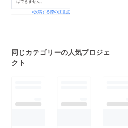
はできません。
クトご支援、本当にあ
葉の数々をいただけ
いと思いを新たにして
りがとうございまし
※投稿する際の注意点
て、それだけで挑戦し
おります。 そしてあ
た！『がんばりょるけ
た甲斐があったという
らためて、新型コロナ
ん、直島来てみま
ものです。支援者の皆
ウィルスで被害に合わ
い！』
様、本当にありがとう
れた方にお見舞い申し
ございます！！ いた
上げるとともに、身近
だいたご支援とお言葉
なところから、できる
同じカテゴリーの人気プロジェ
を胸に、私たちは何を
ことを試行錯誤し、力
クト
すべきか。また、どう
を合わせてこの難局を
やってこの感謝の気持
乗り越えたいと思って
ちを還元していくべき
います。皆さまからい
か、参加事業者さんた
ただいた温かいご支援
ちとまずは共有してい
は私たちに想像以上の
きたいと思います！
力を与えてくれており
先日、KSB瀬戸内海放
ます。 心より感謝申
送さんのニュースに取
し上げます！！ プロ
り上げていただきまし
ジェクトは本日で終了
た。新しい生活様式に
いたしますが私たちの