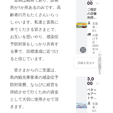
数の店
00
て、な
円
舗を支
んとか
所が1か所あるのみです。高
ご指定
援した
このコ
の店舗
い場合
齢者の方もたくさんいらっ
ロナ禍
利用券
は、①
を乗り
しゃいます。私達と直島に
3,600円
飲食店
越える
支援
分
数分の
原動力
者：
来てくださる皆さまとで、
（1,200
個数を
にし
6人
円券×3
指定し
て、皆
お届
お互いを思いやり、感染症
枚） ※
て、②
様に還
け予
１ 備
備考欄
定：
元でき
予防対策をしっかり共有す
考欄に
2020
に個数
るよう
年10
指定飲
分の飲
る事で、目標達成に近づけ
頑張り
こ
月
食・宿
食店名
の
ま
リ
泊店名
ると信じています。
をご記
タ
す！！
ー
をご記
入くだ
ン
詳細を見る
を
入くだ
さい。
選
択
皆さまからのご支援は、
さい。
※３ リ
す
る
※２ 同
ストに
島内観光事業者の感染症予
3,0
時に複
無い事
数の店
00
業者名
円
防対策費、ならびに経営を
舗を支
が入っ
ベネッ
援した
ている
持続させて行くための資金
セアー
い場合
など、
トサイ
は、①
として大切に使用させて頂
備考欄
ト直島
飲食店
の記載
支援
による
きます。
数分の
が無効
者：
直島観
個数を
だった
6人