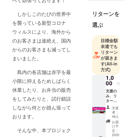
べく頑張っております！
するための
第一歩。が
リターンを
しかしこのたびの世界中
んばりょる
けん、応援
を襲っている新型コロナ
選ぶ
よろしくお
ウィルスにより、海外から
願いしま
のお客さまは途絶え、国内
目標金額
す。
未達でも
からのお客さまも減ってし
リターン
が届きま
まいました。
す
(All-in
方式)
島内の各店舗は赤字を最
1,0
小限に抑えるためしばらく
00
円
休業したり、お弁当の販売
支援の
み、リ
をしてみたりと、試行錯誤
ターン
はあり
しながら何とか踏ん張って
支援
ませ
者：
ん。 ご
おります。
48人
支援あ
お届
りがと
け予
そんな中、本プロジェク
うござ
定：
いま
2020