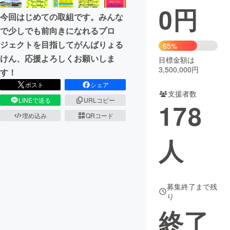
0
円
今回はじめての取組です。みんな
まちづくり・地域活性化
で少しでも前向きになれるプロ
ジェクトを目指してがんばりょる
65%
CAMPFIRE for Social Good
CAMPFIRE Creation
けん、応援よろしくお願いしま
目標金額は
CAMPFIREふるさと納税
machi-ya
コミュニティ
3,500,000円
す！
ポスト
シェア
支援者数
LINEで送る
URLコピー
178
埋め込み
QRコード
人
募集終了まで残
り
終了