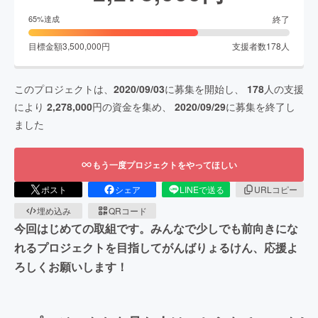
終了
65
%達成
目標金額
3,500,000
円
支援者数
178
人
このプロジェクトは、
2020/09/03
に募集を開始し、
178
人の支援
により
2,278,000
円の資金を集め、
2020/09/29
に募集を終了し
ました
もう一度プロジェクトをやってほしい
ポスト
シェア
LINEで送る
URLコピー
埋め込み
QRコード
今回はじめての取組です。みんなで少しでも前向きにな
れるプロジェクトを目指してがんばりょるけん、応援よ
ろしくお願いします！