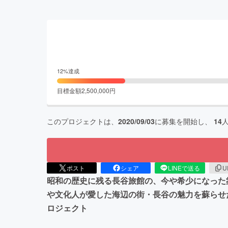
12
%達成
目標金額
2,500,000
円
このプロジェクトは、
2020/09/03
に募集を開始し、
14
ポスト
シェア
LINEで送る
U
昭和の歴史に残る長谷旅館の、今や希少になった
や文化人が愛した海辺の街・長谷の魅力を蘇らせ
ロジェクト