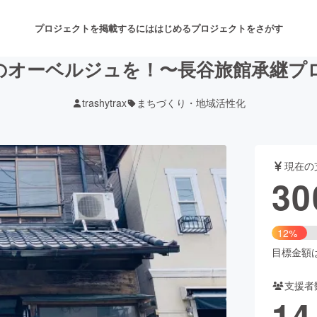
プロジェクトを掲載するには
はじめる
プロジェクトをさがす
のオーベルジュを！〜長谷旅館承継プ
trashytrax
まちづくり・地域活性化
注目のリターン
注目の新着プロジェクト
募集終了が近いプロジェクト
も
現在の
音楽
舞台・パフォーマンス
30
ゲーム・サービス開発
フード・飲食店
12%
書籍・雑誌出版
アニメ・漫画
目標金額は2
支援者
チャレンジ
ビューティー・ヘルスケ
14