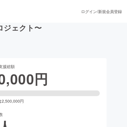
ログイン
/
新規会員登録
ロジェクト〜
うすぐ公開されます
支援総額
プロダクト
0,000
円
ファッション
スポーツ
,500,000円
数
ア
ソーシャルグッド
人