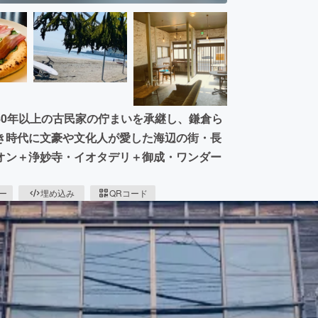
80年以上の古民家の佇まいを承継し、鎌倉ら
き時代に文豪や文化人が愛した海辺の街・長
オン＋浄妙寺・イオタデリ＋御成・ワンダー
ピー
埋め込み
QRコード