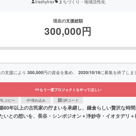
trashytrax
まちづくり・地域活性化
現在の支援総額
300,000
円
人の支援により
300,000
円の資金を集め、
2020/10/18
に募集を終了しま
もう一度プロジェクトをやってほしい
RLコピー
埋め込み
QRコード
築80年以上の古民家の佇まいを承継し、鎌倉らしい贅沢な時
たいとの想いを、長谷・シンポジオン＋浄妙寺・イオタデリ＋