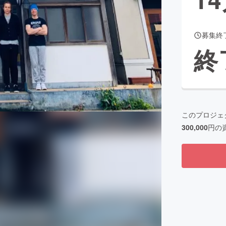
募集終
CAMPFIRE for Social Good
CAMPFIRE Creation
終
CAMPFIREふるさと納税
machi-ya
コミュニティ
このプロジェ
300,000
円の