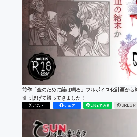
まちづくり・地域活性化
前作「金のために鐘は鳴る」フルボイス化計画から
引っ提げて帰ってきました！
ポスト
シェア
LINEで送る
URLコ