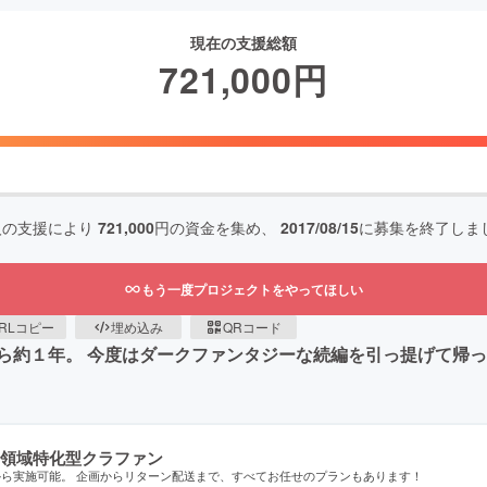
現在の支援総額
721,000
円
人の支援により
721,000
円の資金を集め、
2017/08/15
に募集を終了しま
もう一度プロジェクトをやってほしい
RLコピー
埋め込み
QRコード
ら約１年。 今度はダークファンタジーな続編を引っ提げて帰
領域特化型クラファン
から実施可能。 企画からリターン配送まで、すべてお任せのプランもあります！