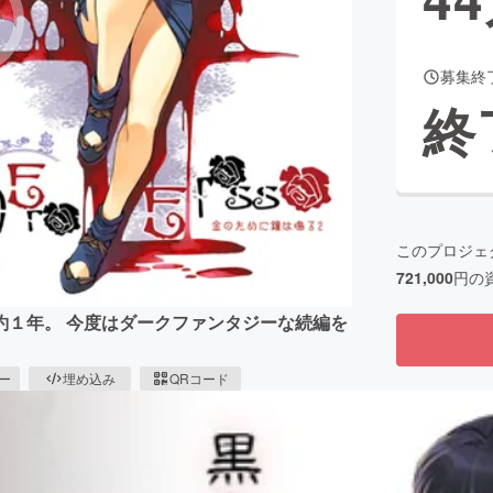
募集終
CAMPFIRE for Social Good
CAMPFIRE Creation
終
CAMPFIREふるさと納税
machi-ya
コミュニティ
このプロジェ
721,000
円の
約１年。 今度はダークファンタジーな続編を
ピー
埋め込み
QRコード