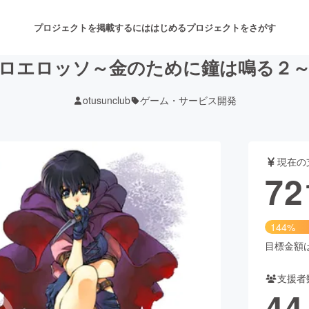
プロジェクトを掲載するには
はじめる
プロジェクトをさがす
ロエロッソ～金のために鐘は鳴る２
otusunclub
ゲーム・サービス開発
注目のリターン
注目の新着プロジェクト
募集終了が近いプロジェクト
も
現在の
音楽
舞台・パフォーマンス
72
ゲーム・サービス開発
フード・飲食店
144%
書籍・雑誌出版
アニメ・漫画
目標金額は5
支援者
チャレンジ
ビューティー・ヘルスケ
44