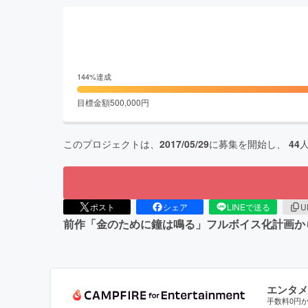
144
%達成
目標金額
500,000
円
このプロジェクトは、
2017/05/29
に募集を開始し、
44
ポスト
シェア
LINEで送る
U
前作「金のために鐘は鳴る」フルボイス化計画か
エンタメ
手数料0円