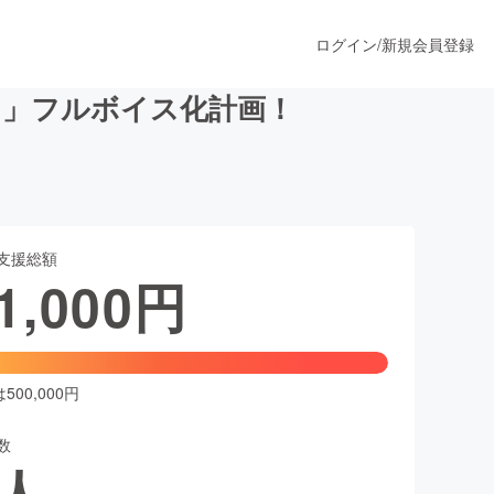
ログイン
/
新規会員登録
～」フルボイス化計画！
うすぐ公開されます
支援総額
プロダクト
1,000
円
ファッション
スポーツ
00,000円
数
ア
ソーシャルグッド
人