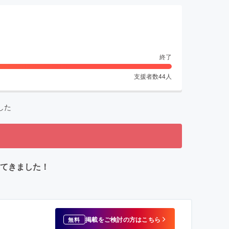
終了
支援者数
44
人
した
ってきました！
掲載をご検討の方はこちら
無料