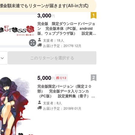
標金額未達でもリターンが届きます
(All-in方式)
3,000
円
完全版 限定ダウンロードバージョ
ン 完全版本体（PC版、android
版、ウェブブラウザ版） 設定資料
集（PDFデータ） 短編集（PDF
支援者：18人
データ）
お届け予定：2017年12月
このリターンを選択する
る
5,000
円
残り
12
完全版限定バージョン（限定２０
部） 完全版データ入りコンカ
（PC版） 設定資料集（冊子）
短編集（冊子） キーヴィジュアル
支援者：8人
クリアファイル
お届け予定：2018年01月