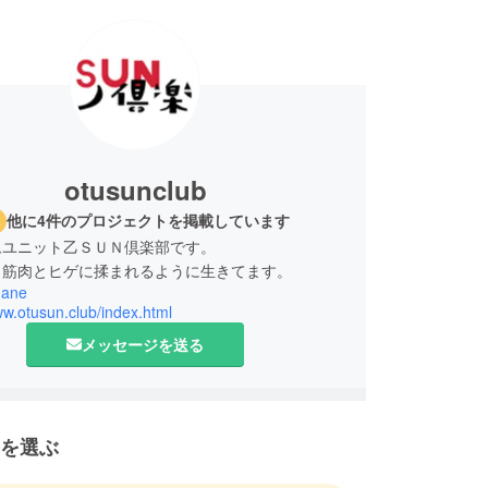
otusunclub
他に4件のプロジェクトを掲載しています
ムユニット乙ＳＵＮ倶楽部です。
と筋肉とヒゲに揉まれるように生きてます。
gane
ww.otusun.club/index.html
メッセージを送る
を選ぶ