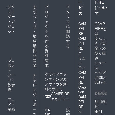
ー
FIRE
テク
ま
プ
ス
ビ
につい
ノロ
ち
ロ
タ
ス
て
ジー
づ
ジ
ッ
・ガ
く
ェ
フ
CAM
CAMP
ジェ
り
ク
に
PFI
FIREと
ット
・
ト
相
RE
は
地
を
談
CAM
あんし
域
作
す
PFI
ん・安
活
る
る
RE
全への
性
資
コ
取り組
化
料
ミュ
み
プロ
音
請
ニ
ニュー
ダク
楽
求
ティ
ス
ト
CAM
ヘルプ
クラウドファ
フー
チ
PFI
お問い
ンディングの
ド・
ャ
RE
合わせ
ノウハウを無
飲食
レ
Crea
料で学ぼう
店
ン
tion
各種規定
CAMPFIRE
ジ
CAM
アカデミー
アニ
ス
利用規
PFI
メ・
ポ
約
RE
漫画
ー
CA
説
細則
for
ツ
MP
明