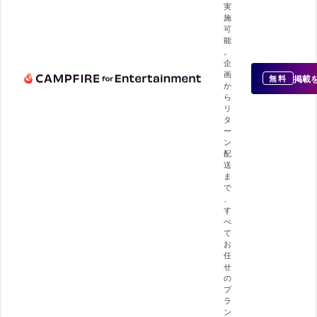
実
施
可
能
。
企
画
掲載
無料
か
ら
リ
タ
ー
ン
配
送
ま
で
、
す
べ
て
お
任
せ
の
プ
ラ
ン