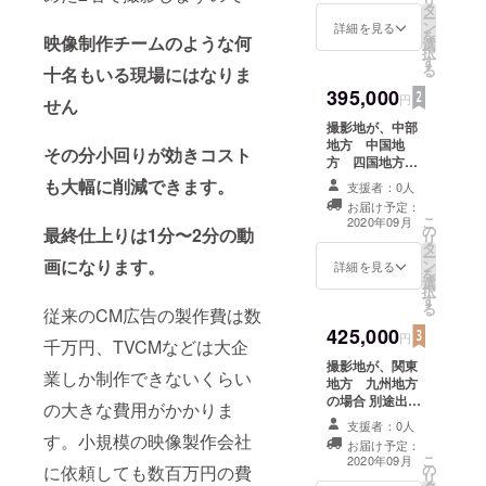
リ
タ
は別のリターン
ー
ン
を選択して下さ
詳細を見る
を
映像制作チームのような何
選
い。 1分~2分の
択
す
動画 御社のプロ
る
十名もいる現場にはなりま
モーション動画
395,000
制作
円
せん
撮影地が、中部
地方 中国地
その分小回りが効きコスト
方 四国地方合
の場合 別途出張
も大幅に削減できます。
支援者：0人
交通費分がプラ
お届け予定：
スになります。
こ
2020年09月
の
1分~2分の動画
最終仕上りは1分〜2分の動
リ
タ
御社のプロモー
ー
画になります。
ン
ション動画制作
詳細を見る
を
選
択
す
る
従来のCM広告の製作費は数
425,000
円
千万円、TVCMなどは大企
撮影地が、関東
業しか制作できないくらい
地方 九州地方
の場合 別途出張
の大きな費用がかかりま
交通費分がプラ
支援者：0人
スになります。
す。小規模の映像製作会社
お届け予定：
1分~2分の動画
こ
2020年09月
の
御社のプロモー
に依頼しても数百万円の費
リ