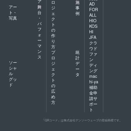
ア
ロ
施
AD
アー
舞
ジ
事
FOR
ト・
台
ェ
例
ALL
写真
・
ク
HIO
パ
ト
KOS
フ
の
HI
ォ
作
JFA
ー
り
クラ
マ
方
ウド
ン
プ
統
ファ
ス
ロ
計
ン
ソー
ジ
デ
ディ
シャ
ェ
ー
ング
ル
ク
タ
mac
グッ
ト
hi-ya
ド
の
補助
広
金申
め
請サ
方
ポー
ト
「QRコード」は株式会社デンソーウェーブの登録商標です。