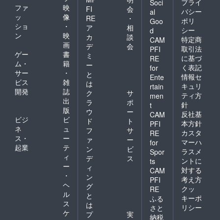
プライ
Soci
ファ
映
FI
会
バシー
al
ッ
像
RE
・
ポリ
Goo
ショ
・
ア
相
シー
d
ン
映
カ
談
特定商
CAM
画
デ
会
取引法
PFI
ゲー
書
ミ
に基づ
RE
ム・
籍
ー
く表記
for
サー
・
と
情報セ
Ente
ビス
雑
は
キュリ
rtain
開発
誌
ク
サ
ティ方
men
出
ラ
ポ
針
t
版
ウ
ー
反社基
CAM
ビジ
ビ
ド
ト
本方針
PFI
ネ
ュ
フ
サ
カスタ
RE
ス・
ー
ァ
ー
マーハ
for
起業
テ
ン
ビ
ラスメ
Spor
ィ
デ
ス
ントに
ts
ー
ィ
対する
CAM
・
ン
考え方
PFI
ヘ
グ
クッ
RE
ル
と
キーポ
ふる
ス
は
リシー
さと
ケ
プ
実
納税