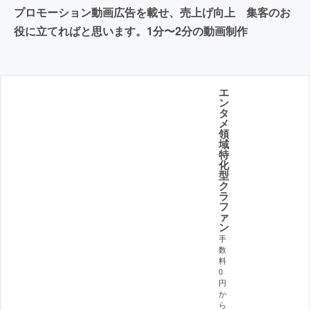
プロモーション動画広告を載せ、売上げ向上 集客のお
役に立てればと思います。1分〜2分の動画制作
エ
ン
タ
メ
領
域
特
化
型
ク
ラ
フ
ァ
ン
手
数
料
0
円
か
ら