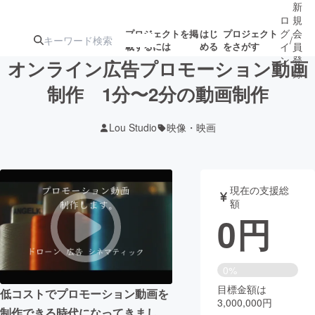
新
ロ
規
グ
会
プロジェクトを掲
はじ
プロジェクト
/
載するには
める
をさがす
イ
員
ン
登
オンライン広告プロモーション動画
録
制作 1分〜2分の動画制作
人気のプロ
注目のリ
注目の新着プロ
募集終了が近いプ
もうすぐ公開
Lou Studio
映像・映画
ジェクト
ターン
ジェクト
ロジェクト
されます
アート・写真
音楽
現在の支援総
額
0
円
テクノロジー・ガジェット
ゲーム・サ
映像・映画
書籍・雑誌
0%
目標金額は
低コストでプロモーション動画を
3,000,000円
ビジネス・起業
チャレンジ
制作できる時代になってきまし