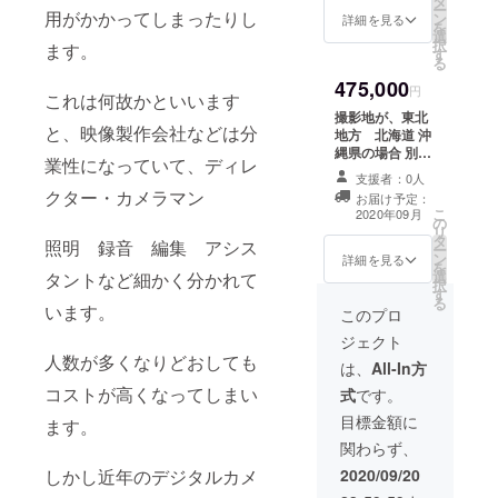
タ
ション動画制作
ー
用がかかってしまったりし
ン
詳細を見る
を
選
択
ます。
す
る
475,000
円
これは何故かといいます
撮影地が、東北
と、映像製作会社などは分
地方 北海道 沖
縄県の場合 別途
業性になっていて、ディレ
出張交通費分が
支援者：0人
プラスになりま
クター・カメラマン
お届け予定：
す。 1分~2分の
こ
2020年09月
の
動画 御社のプロ
リ
タ
モーション動画
照明 録音 編集 アシス
ー
ン
制作
詳細を見る
を
選
タントなど細かく分かれて
択
す
る
います。
このプロ
ジェクト
人数が多くなりどおしても
は、
All-In方
コストが高くなってしまい
式
です。
目標金額に
ます。
関わらず、
2020/09/20
しかし近年のデジタルカメ