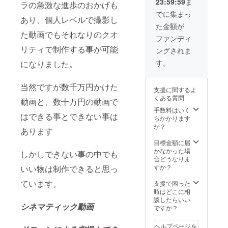
23:59:59
ま
ラの急激な進歩のおかげも
でに集まっ
あり、個人レベルで撮影し
た金額が
た動画でもそれなりのクオ
ファンディ
リティで制作する事が可能
ングされま
す。
になりました。
当然ですが数千万円かけた
支援に関するよ
くある質問
動画と、数十万円の動画で
手数料はいく
はできる事とできない事は
らかかります
か？
あります
目標金額に届
かなかった場
しかしできない事の中でも
合どうなりま
すか？
いい物は制作できると思っ
ています。
支援で困った
時はどこに相
談したらいい
シネマティック動画
ですか？
ヘルプページを