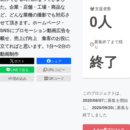
た。企業・店舗・工場・商品な
支援者数
まちづくり・地域活性化
0
人
ど、どんな業種の撮影でも対応さ
せて頂きます。ホームページ・
CAMPFIRE for Social Good
CAMPFIRE Creation
SNSにプロモーション動画広告を
CAMPFIREふるさと納税
machi-ya
コミュニティ
載せ、売上げ向上 集客のお役に
募集終了まで残
立てればと思います。1分〜2分の
り
動画制作
終了
ポスト
シェア
LINEで送る
URLコピー
埋め込み
QRコード
このプロジェクトは、
2020/08/07
に募集を開始
し、
2020/09/20
に募集を
終了しました
もう一度プロジェク