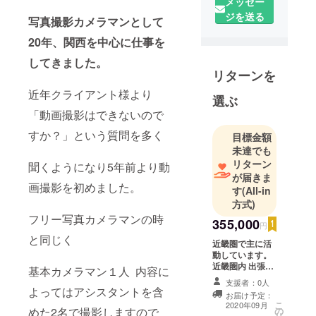
メッセー
ジを送る
写真撮影カメラマンとして
20年、関西を中心に仕事を
してきました。
リターンを
近年クライアント様より
選ぶ
「動画撮影はできないので
すか？」という質問を多く
目標金額
未達でも
リターン
聞くようになり5年前より動
が届きま
画撮影を初めました。
す
(All-in
方式)
フリー写真カメラマンの時
355,000
円
と同じく
近畿圏で主に活
動しています。
近畿圏内 出張交
基本カメラマン１人 内容に
通費込で
支援者：0人
355,000円にな
よってはアシスタントを含
お届け予定：
ります。 その他
こ
2020年09月
の
めた2名で撮影しますので
の都道府県の方