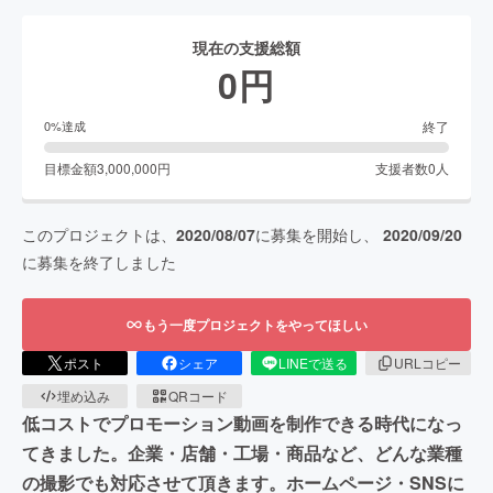
現在の支援総額
0
円
終了
0
%達成
目標金額
3,000,000
円
支援者数
0
人
このプロジェクトは、
2020/08/07
に募集を開始し、
2020/09/20
に募集を終了しました
もう一度プロジェクトをやってほしい
ポスト
シェア
LINEで送る
URLコピー
埋め込み
QRコード
低コストでプロモーション動画を制作できる時代になっ
てきました。企業・店舗・工場・商品など、どんな業種
の撮影でも対応させて頂きます。ホームページ・SNSに