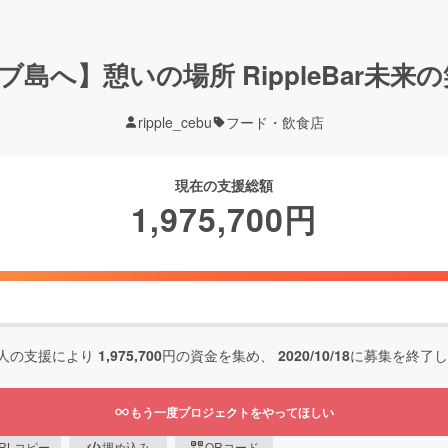
島へ】憩いの場所 RippleBar未来
ripple_cebu
フード・飲食店
現在の支援総額
1,975,700
円
人の支援により
1,975,700
円の資金を集め、
2020/10/18
に募集を終了し
もう一度プロジェクトをやってほしい
RLコピー
埋め込み
QRコード