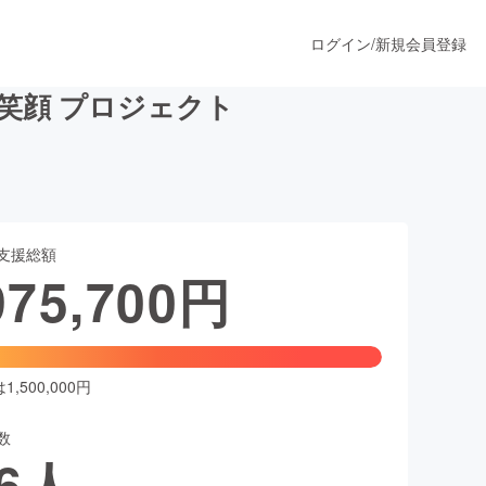
ログイン
/
新規会員登録
の笑顔 プロジェクト
うすぐ公開されます
支援総額
プロダクト
975,700
円
ファッション
スポーツ
,500,000円
数
ア
ソーシャルグッド
6
人