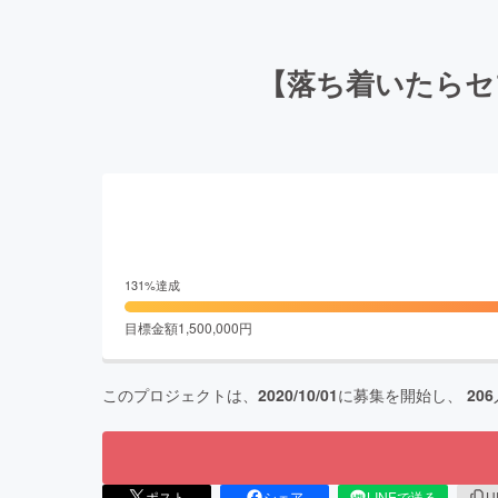
【落ち着いたらセブ
131
%達成
目標金額
1,500,000
円
このプロジェクトは、
2020/10/01
に募集を開始し、
206
ポスト
シェア
LINEで送る
U