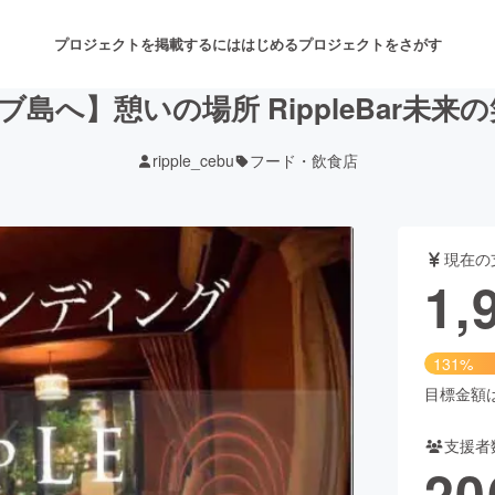
プロジェクトを掲載するには
はじめる
プロジェクトをさがす
島へ】憩いの場所 RippleBar未来
ripple_cebu
フード・飲食店
注目のリターン
注目の新着プロジェクト
募集終了が近いプロジェクト
も
現在の
音楽
舞台・パフォーマンス
1,
ゲーム・サービス開発
フード・飲食店
131%
書籍・雑誌出版
アニメ・漫画
目標金額は1
支援者
チャレンジ
ビューティー・ヘルスケ
20