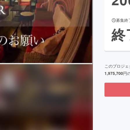
募集終
CAMPFIRE for Social Good
CAMPFIRE Creation
終
CAMPFIREふるさと納税
machi-ya
コミュニティ
このプロジェ
1,975,700
円