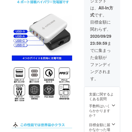
ジェクト
荷時期
並行輸
デザイ
とがで
が遅れ
入品が
ン・仕
は、
All-In方
きた場
る場合
発生す
様は予
合、一
式
です。
があり
る可能
告なく
般販売
ます。
性があ
一部変
目標金額に
価格が
※海外輸
りま
更にな
予定価
関わらず、
送中の
す。個
る可能
格を下
トラブ
人輸入
性もご
2020/09/29
回る可
ルや通
及び販
ざいま
能性が
23:59:59
ま
関時の
路に
す。 ※
ござい
イレ
よって
想定を
でに集まっ
ます。
ギュ
は防ぐ
上回る
※ご注文
た金額が
ラー等
ことが
皆様か
状況、
で、お
できな
らご支
ファンディ
使用部
届け時
い可能
援を頂
材の供
ングされま
期が遅
性があ
き、量
給状
れる場
る点、
産体制
す。
況、製
合があ
ご了承
を更に
造工程
りま
願いま
充実さ
上の都
す。 ※
す。 ※
せるこ
合等に
支援に関するよ
並行輸
デザイ
とがで
より出
くある質問
入品が
ン・仕
きた場
荷時期
発生す
様は予
手数料はいく
合、一
が遅れ
る可能
告なく
らかかります
般販売
る場合
性があ
一部変
か？
価格が
があり
りま
更にな
予定価
ます。
す。個
る可能
目標金額に届
格を下
予定配
人輸入
性もご
かなかった場
回る可
送時