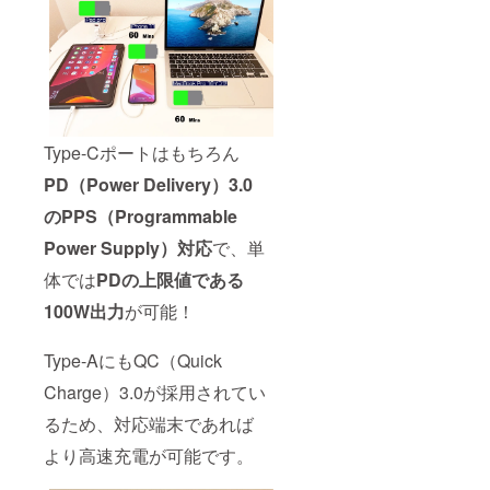
Type-Cポートはもちろん
PD（Power Delivery）3.0
のPPS（Programmable
Power Supply）対応
で、単
体では
PDの上限値である
100W出力
が可能！
Type-AにもQC（Quick
Charge）3.0が採用されてい
るため、対応端末であれば
より高速充電が可能です。