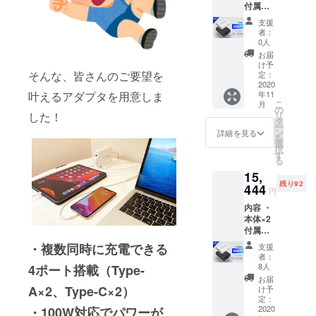
付属品
す。 ※
・スタ
海外輸
支援
ンド ・
送中の
者：
コード
トラブ
0人
・説明
ルや通
お届
書 ※ご
関時の
け予
注文状
そんな、皆さんのご要望を
イレ
定：
況、使
2020
ギュ
年11
叶えるアダプタを用意しま
用部材
ラー等
こ
月
の供給
で、お
の
リ
した！
状況、
届け時
タ
ー
製造工
期が遅
ン
詳細を見る
を
程上の
れる場
選
択
都合等
合があ
す
る
により
りま
15,
出荷時
す。 ※
残り92
期が遅
444
並行輸
円
れる場
入品が
内容 ・
合があ
発生す
本体×2
りま
る可能
付属品
す。 ※
性があ
・スタ
海外輸
りま
・複数同時に充電できる
支援
ンド
送中の
す。個
者：
・コー
トラブ
人輸入
8人
4ポート搭載（Type-
ド ・説
ルや通
及び販
お届
明書 ※
関時の
A×2、Type-C×2）
路に
け予
ご注文
イレ
定：
よって
状況、
2020
・100W対応でパワーが
ギュ
は防ぐ