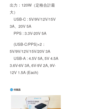
出力：120W（定格合計最
大）
USB-C : 5V/9V/12V/15V
3A、20V 5A
PPS : 3.3V-20V 5A
(USB-C/PPS)×2：
5V/9V/12V/15V/20V 3A
USB-A : 4.5V 5A, 5V 4.5A
3.6V-6V 3A, 6V-9V 2A, 9V-
12V 1.5A (Each)