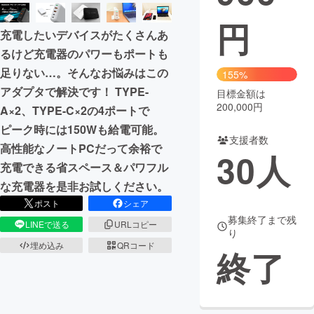
円
まちづくり・地域活性化
充電したいデバイスがたくさんあ
るけど充電器のパワーもポートも
CAMPFIRE for Social Good
CAMPFIRE Creation
足りない…。そんなお悩みはこの
155%
CAMPFIREふるさと納税
machi-ya
コミュニティ
アダプタで解決です！ TYPE-
目標金額は
200,000円
A×2、TYPE-C×2の4ポートで
ピーク時には150Wも給電可能。
支援者数
高性能なノートPCだって余裕で
30
人
充電できる省スペース＆パワフル
な充電器を是非お試しください。
ポスト
シェア
募集終了まで残
LINEで送る
URLコピー
り
埋め込み
QRコード
終了