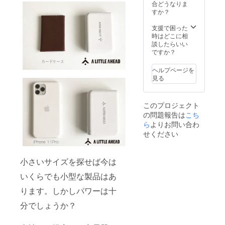
及び販
ざいま
合どうなりま
能性が
期：
路に
す。 ※
すか？
ござい
※11月末
よって
想定を
ます。
発送完
は防ぐ
上回る
支援で困った
※ご注文
了予定
ことが
皆様か
時はどこに相
状況、
できな
らご支
談したらいい
使用部
い可能
援を頂
ですか？
材の供
性があ
き、量
給状
る点、
産体制
況、製
ヘルプページを
ご了承
を更に
造工程
見る
願いま
充実さ
上の都
す。 ※
せるこ
合等に
デザイ
とがで
より出
このプロジェクト
ン・仕
きた場
荷時期
の問題報告は
こち
様は予
合、一
が遅れ
告なく
ら
よりお問い合わ
般販売
る場合
一部変
価格が
があり
せください
更にな
予定価
ます。
る可能
格を下
予定配
性もご
回る可
送時
小さいサイズを探せば今は
ざいま
能性が
期：
す。 ※
ござい
※11月末
いくらでも小型な製品はあ
想定を
ます。
発送完
上回る
※ご注文
了予定
ります。しかしパワーは十
皆様か
状況、
らご支
使用部
分でしょうか？
援を頂
材の供
き、量
給状