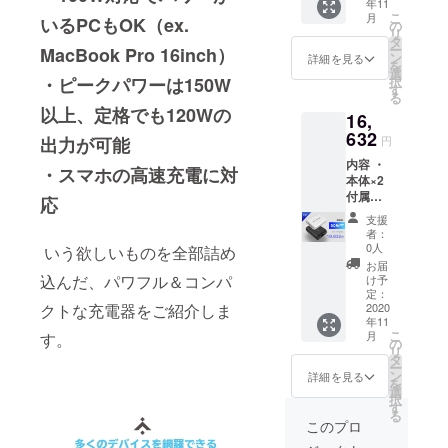
年11
使用部
ラー等
ことが
こ
月
いるPCもOK（ex.
材の供
で、お
の
できな
リ
給状
届け時
タ
い可能
ー
MacBook Pro 16inch）
況、製
期が遅
ン
性があ
詳細を見る
を
造工程
れる場
選
る点、
・ピークパワーは150W
択
上の都
合があ
す
ご了承
る
合等に
りま
願いま
以上、定格でも120Wの
16,
より出
す。 ※
す。 ※
荷時期
632
並行輸
デザイ
出力が可能
円
が遅れ
入品が
ン・仕
内容 ・
る場合
発生す
様は予
・スマホの高速充電に対
本体×2
があり
る可能
告なく
付属品
ます。
性があ
応
一部変
・スタ
※海外
りま
更にな
支援
ンド
輸送中
す。個
る可能
者：
・コー
のトラ
人輸入
0人
いう欲しいものを全部詰め
性もご
ド ・説
ブルや
及び販
ざいま
お届
明書 ※
通関時
込んだ、パワフル＆コンパ
路に
け予
す。 ※
ご注文
のイレ
定：
よって
想定を
クトな充電器をご紹介しま
状況、
2020
ギュ
は防ぐ
上回る
年11
使用部
ラー等
ことが
皆様か
こ
月
す。
材の供
で、お
の
できな
らご支
リ
給状
届け時
タ
い可能
援を頂
ー
況、製
期が遅
ン
性があ
詳細を見る
き、量
を
造工程
れる場
選
る点、
産体制
択
上の都
合があ
す
ご了承
を更に
る
合等に
りま
願いま
このプロ
充実さ
より出
す。 ※
す。 ※
せるこ