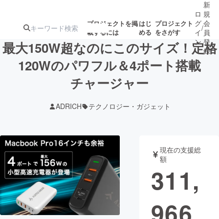
新
ロ
規
グ
会
プロジェクトを掲
はじ
プロジェクト
/
載するには
める
をさがす
イ
員
ン
登
最大150W超なのにこのサイズ！定格
録
120Wのパワフル＆4ポート搭載
チャージャー
人気のプロ
注目のリ
注目の新着プロ
募集終了が近いプ
もうすぐ公開
ジェクト
ターン
ジェクト
ロジェクト
されます
ADRICH
テクノロジー・ガジェット
アート・写真
音楽
現在の支援総
テクノロジー・ガジェット
ゲーム・サ
額
311,
映像・映画
書籍・雑誌
966
ビジネス・起業
チャレンジ