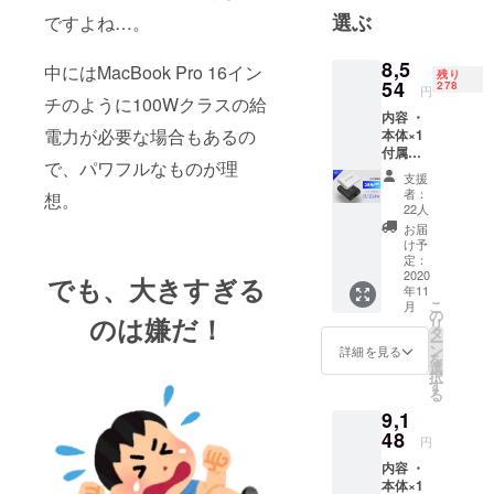
選ぶ
ですよね…。
8,5
中にはMacBook Pro 16イン
残り
54
278
円
チのように100Wクラスの給
内容 ・
電力が必要な場合もあるの
本体×1
付属品
で、パワフルなものが理
・スタ
支援
ンド ・
者：
想。
コード
22人
・説明
お届
書 ※ご
け予
注文状
定：
況、使
2020
でも、大きすぎる
年11
用部材
こ
月
の供給
の
のは嫌だ！
リ
状況、
タ
ー
製造工
ン
詳細を見る
を
程上の
選
択
都合等
す
る
により
9,1
出荷時
期が遅
48
円
れる場
内容 ・
合があ
本体×1
りま