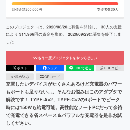
目標金額
200,000
円
支援者数
30
人
このプロジェクトは、
2020/08/20
に募集を開始し、
30
人の支援
により
311,966
円の資金を集め、
2020/09/29
に募集を終了しま
した
もう一度プロジェクトをやってほしい
ポスト
シェア
LINEで送る
URLコピー
埋め込み
QRコード
充電したいデバイスがたくさんあるけど充電器のパワー
もポートも足りない…。そんなお悩みはこのアダプタで
解決です！ TYPE-A×2、TYPE-C×2の4ポートでピーク
時には150Wも給電可能。高性能なノートPCだって余裕
で充電できる省スペース＆パワフルな充電器を是非お試
しください。