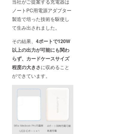
当社がご提案する充電器は
産体制
況、製
を更に
造工程
ノートPC用電源アダプター
充実さ
上の都
せるこ
合等に
製造で培った技術を駆使し
とがで
より出
きた場
荷時期
て生み出されました。
合、一
が遅れ
般販売
る場合
価格が
があり
その結果、
4ポートで120W
予定価
ます。
格を下
以上の出力が可能にも関わ
予定配
回る可
送時
らず、カードケースサイズ
能性が
期：
ござい
※11月末
程度の大きさ
に収めること
ます。
発送完
※ご注文
了予定
ができています。
状況、
使用部
材の供
給状
況、製
造工程
上の都
合等に
より出
荷時期
が遅れ
る場合