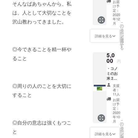
を、４
お届
そんなばあちゃんから、私
日間限
け予
定で販
定：
は、人として大切なことを
売させ
2020
年12
ていた
沢山教わってきました。
こ
月
だきま
の
リ
す！ オ
タ
ー
ンライ
ン
詳細を見る
を
ン会議
選
択
にてプ
す
る
◎今できることを精一杯や
ロジェ
5,0
クトメ
ること
ンバー
00
円
を交え
・コノ
てご相
ミのお
談の
米 2合
上、メ
分
ニュー
◎周りの人のことを大切に
支援
(300g)
を創
者：
・コノ
作！
すること
11人
ミオリ
完成し
お届
ジナル
たメ
け予
ポスト
ニュー
定：
カー
2020
を、“〇
年10
ド ２
〇さん
こ
月
◎自分の意志は強くもつこ
枚 ・コ
プロ
の
リ
ノミオ
デュー
タ
と
ー
リジナ
ス”とい
ン
詳細を見る
を
ルス