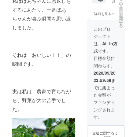
私はばあちゃんに恩返しを
こ
月
ポスト
ロジェ
の
リ
カー
クトオ
タ
するにあたり、一番ばあ
ー
ド ２
ンライ
ン
詳細を見る
を
枚 ・コ
ちゃんが喜ぶ瞬間を思い返
ン報告
選
択
ノミオ
会”ご招
す
る
しました。
リジナ
待【10
このプロ
ルス
月31日
ジェクト
テッ
(土)21:0
カー
0〜】
は、
All-In方
１枚 ・
式
です。
お礼の
それは「おいしい！！」の
お手紙
目標金額に
をお送
瞬間です。
関わらず、
りしま
す
2020/09/20
23:59:59
ま
でに集まっ
実は私は、農家で育ちなが
た金額が
ら、野菜が大の苦手でし
ファンディ
た。
ングされま
す。
支援に関するよ