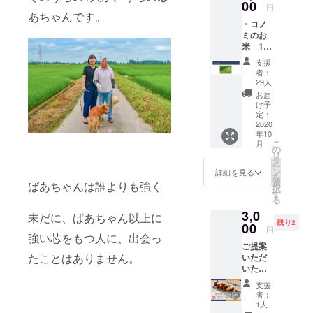
00
円
あちゃんです。
・コノ
ミのお
米 1合
分
支援
(150g)
者：
・コノ
29人
ミオリ
お届
ジナル
け予
ステッ
定：
カー１
2020
年10
枚 ・お
こ
月
礼のお
の
リ
手紙を
タ
ー
お送り
ン
詳細を見る
を
します
選
ばあちゃんは誰よりも強く
択
す
る
3,0
未だに、ばあちゃん以上に
残り2
00
円
強い芯をもつ人に、出会っ
ご提案
たことはありません。
いただ
いたオ
リジナ
支援
ルいな
者：
りずし
1人