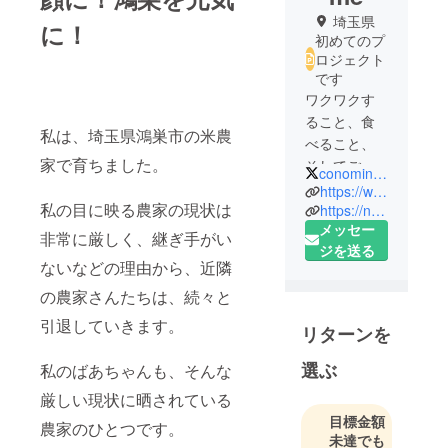
埼玉県
に！
初めてのプ
ロジェクト
です
ワクワクす
ること、食
私は、埼玉県鴻巣市の米農
べること、
家で育ちました。
そしてごは
conominocome
んが大好き
https://www.instagram.com/conominocome
私の目に映る農家の現状は
な女子大生
https://note.com/conominomago
メッセー
３人組で
非常に厳しく、継ぎ手がい
ジを送る
す！
ないなどの理由から、近隣
の農家さんたちは、続々と
引退していきます。
リターンを
選ぶ
私のばあちゃんも、そんな
厳しい現状に晒されている
目標金額
農家のひとつです。
未達でも