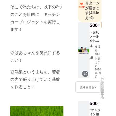
リターン
そこで私たちは、以下の2つ
が届きま
す
(All-in
のことを目的に、キッチン
方式)
カープロジェクトを実行し
500
円
ます！
・お礼
メール
をお送
りしま
支援
す
者：
◎ばあちゃんを笑顔にする
18人
お届
こと！
け予
定：
2020
◎鴻巣というまちを、若者
年09
こ
月
の力で盛り上げていく基盤
の
リ
タ
ー
を作ること！
ン
詳細を見る
を
選
択
す
る
500
円
“オンラ
イン報