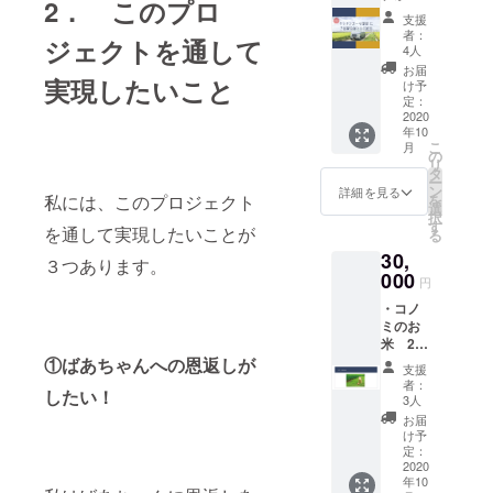
2． このプロ
営業を
礼のお
支援
開始す
手紙を
者：
ジェクトを通して
るキッ
お送り
4人
チン
します
お届
実現したいこと
カー の
け予
看板
定：
に、ご
2020
年10
協賛者
こ
月
様とし
の
リ
てお名
タ
ー
前をご
ン
詳細を見る
私には、このプロジェクト
を
記名さ
選
択
せてい
す
を通して実現したいことが
る
ただき
30,
ます。
３つあります。
※備考欄
000
円
に、看
・コノ
板にご
ミのお
記載を
米 2kg
希望さ
・コノ
①ばあちゃんへの恩返しが
れるお
支援
ミオリ
名前を
者：
したい！
ジナル
ご入力
3人
レシピ
くださ
お届
ブック
い。
け予
・コノ
・“キッ
定：
ミオリ
2020
チン
年10
ジナル
カープ