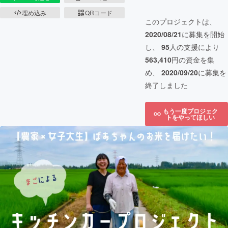
埋め込み
QRコード
このプロジェクトは、
2020/08/21
に募集を開始
し、
95
人の支援により
563,410
円の資金を集
め、
2020/09/20
に募集を
終了しました
もう一度プロジェク
トをやってほしい