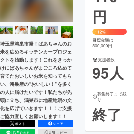
円
まちづくり・地域活性化
CAMPFIRE for Social Good
CAMPFIRE Creation
112%
CAMPFIREふるさと納税
machi-ya
コミュニティ
目標金額は
埼玉県鴻巣市発！ばあちゃんのお
500,000円
米を広めるキッチンカープロジェ
クトを始動します！これをきっか
支援者数
95
人
けにばあちゃんがまごころ込めて
育てたおいしいお米を知ってもら
い、鴻巣産の“おいしい！”を多く
の人に届けたいです！私たちが先
募集終了まで残
り
頭に立ち、鴻巣市に地産地消の文
終了
化を広げていきます！！！ご支援
ご協力宜しくお願いします！！
ポスト
シェア
LINEで送る
URLコピー