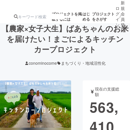
新
ロ
規
グ
会
プロジェクトを掲
はじ
プロジェクト
/
載するには
める
をさがす
イ
員
ン
登
【農家×女子大生】ばあちゃんのお米
録
を届けたい！まごによるキッチン
カープロジェクト
人気のプロ
注目のリ
注目の新着プロ
募集終了が近いプ
もうすぐ公開
ジェクト
ターン
ジェクト
ロジェクト
されます
conominocome
まちづくり・地域活性化
アート・写真
音楽
現在の支援総
テクノロジー・ガジェット
ゲーム・サ
額
563,
映像・映画
書籍・雑誌
410
ビジネス・起業
チャレンジ