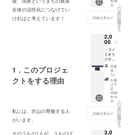
後、鴻巣というまちの農業
年09
のオー
こ
月
プンま
の
全体の活性化につなげてい
リ
でのあ
タ
ー
れこれ
ン
ければと考えています！
詳細を見る
を
を、私
選
択
たちか
す
る
らお話
2,0
しいた
00
しま
円
す。
・コノ
【開催
ミオリ
日程】
ジナル
10月31
のコメ
日
支援
1．このプロジェ
アクセ
(土)21:0
者：
サリー
0〜
7人
クトをする理由
・コノ
お届
ミオリ
け予
ジナル
定：
ステッ
2020
年10
カー ・
こ
月
お礼の
の
リ
お手紙
タ
私には、沢山の尊敬する人
ー
をお送
ン
詳細を見る
を
りしま
選
がいます。
択
す。
す
る
3,0
そのうちの1人が、うちのば