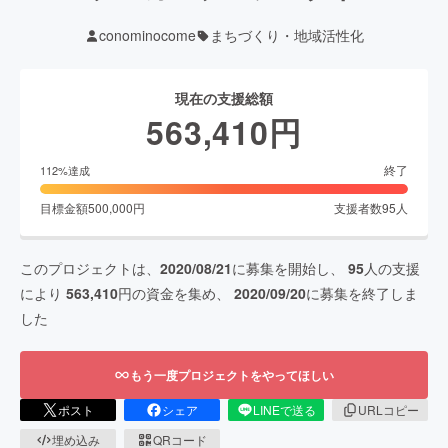
conominocome
まちづくり・地域活性化
現在の支援総額
563,410
円
終了
112
%達成
目標金額
500,000
円
支援者数
95
人
このプロジェクトは、
2020/08/21
に募集を開始し、
95
人の支援
により
563,410
円の資金を集め、
2020/09/20
に募集を終了しま
した
もう一度プロジェクトをやってほしい
ポスト
シェア
LINEで送る
URLコピー
埋め込み
QRコード