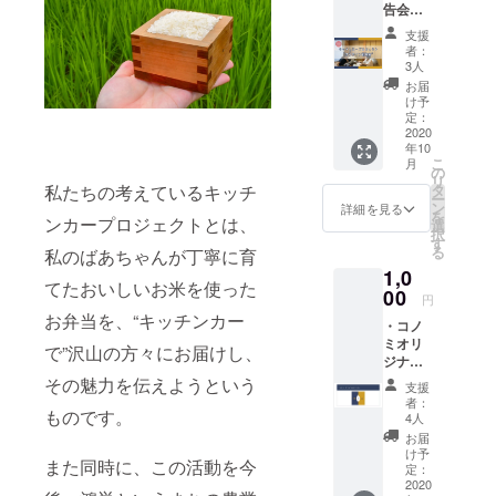
告会ご
招待” オ
支援
ンライ
者：
ン上
3人
で、
お届
キッチ
け予
ンカー
定：
プロ
2020
年10
ジェク
こ
月
トのこ
の
リ
れまで
タ
私たちの考えているキッチ
ー
の軌跡
ン
詳細を見る
を
をご報
ンカープロジェクトとは、
選
択
告させ
す
る
私のばあちゃんが丁寧に育
ていた
1,0
だきま
てたおいしいお米を使った
す。
00
円
キッチ
お弁当を、“キッチンカー
・コノ
ンカー
ミオリ
プロ
で”沢山の方々にお届けし、
ジナル
ジェク
ステッ
トを始
その魅力を伝えようという
支援
カー１
めた
者：
枚 ・お
ものです。
きっか
4人
礼のお
けか
お届
手紙を
ら、
け予
また同時に、この活動を今
お送り
キッチ
定：
します
2020
ンカー