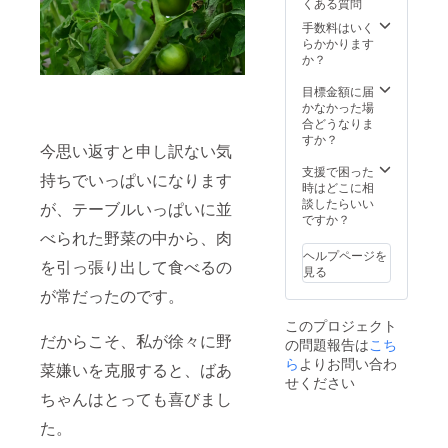
くある質問
手数料はいく
らかかります
か？
目標金額に届
かなかった場
合どうなりま
すか？
今思い返すと申し訳ない気
支援で困った
持ちでいっぱいになります
時はどこに相
談したらいい
が、テーブルいっぱいに並
ですか？
べられた野菜の中から、肉
ヘルプページを
を引っ張り出して食べるの
見る
が常だったのです。
このプロジェクト
だからこそ、私が徐々に野
の問題報告は
こち
ら
よりお問い合わ
菜嫌いを克服すると、ばあ
せください
ちゃんはとっても喜びまし
た。