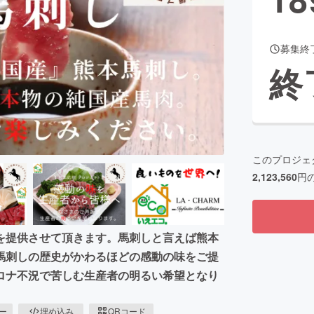
募集終
CAMPFIRE for Social Good
CAMPFIRE Creation
終
CAMPFIREふるさと納税
machi-ya
コミュニティ
このプロジェ
2,123,560
円
を提供させて頂きます。馬刺しと言えば熊本
馬刺しの歴史がかわるほどの感動の味をご提
ロナ不況で苦しむ生産者の明るい希望となり
ピー
埋め込み
QRコード