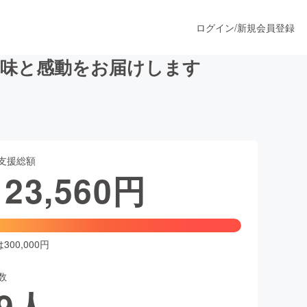
ログイン
/
新規会員登録
の味と感動をお届けします
うすぐ公開されます
支援総額
プロダクト
123,560
円
ファッション
スポーツ
00,000円
数
ア
ソーシャルグッド
9
人