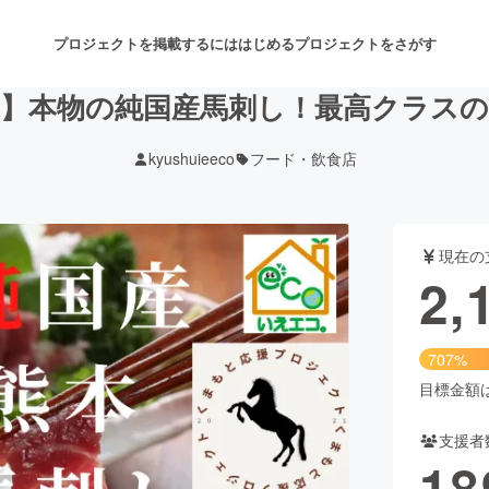
プロジェクトを掲載するには
はじめる
プロジェクトをさがす
】本物の純国産馬刺し！最高クラス
kyushuieeco
フード・飲食店
注目のリターン
注目の新着プロジェクト
募集終了が近いプロジェクト
も
現在の
音楽
舞台・パフォーマンス
2,
ゲーム・サービス開発
フード・飲食店
707%
書籍・雑誌出版
アニメ・漫画
目標金額は3
支援者
チャレンジ
ビューティー・ヘルスケ
18