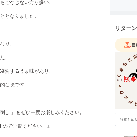
私たち九州
もご存じない方が多い、
日頃より
住宅環境
ととなりました。
す。
リターン
数々の表
ん』と呼
なり、
目
日々業務
フットワ
た。
とても話
凌駕するうま味があり、
おかげさ
全国各地
的な味です。
ます。
ご機会が
ぜひ弊社『
馬刺し 』をぜひ一度お楽しみください。
す。
詳細を見
すのでご覧ください。↓