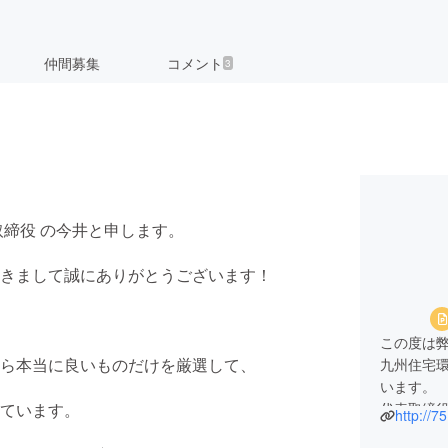
仲間募集
コメント
3
取締役 の今井と申します。
きまして誠にありがとうございます！
この度は
ら本当に良いものだけを厳選して、
九州住宅環
います。
ています。
代表取締
http://7