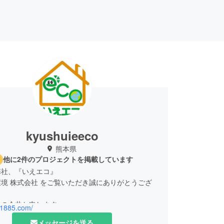
kyushuieeco
熊本県
他に2件のプロジェクトを掲載しています
弊社、『いえエコ』
境 株式会社 をご覧いただき誠にありがとうござ
役の今井と申します。
51885.com/
メッセージを送る