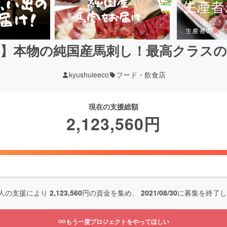
】本物の純国産馬刺し！最高クラス
kyushuieeco
フード・飲食店
現在の支援総額
2,123,560
円
人の支援により
2,123,560
円の資金を集め、
2021/08/30
に募集を終了し
もう一度プロジェクトをやってほしい