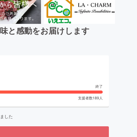
の味と感動をお届けします
終了
支援者数
189
人
ました