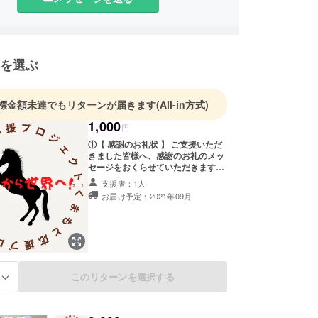
住宅環境 株式会社は、
住宅に関する商品やサービスを中心に、
の内外に関する商品の卸売を全国的に行なっていま
を選ぶ
彰もいただいており『困った時の九州住宅環境さ
ばれるよう
標金額未達でもリターンが届きます
(All-in方式)
に励んでいます。
1,000
ークも軽く活気があり、
円
しやすく社員同士も仲の良い会社です。
①【 感謝のお礼状 】 ご支援いただ
きました皆様へ、感謝のお礼のメッ
セージをおくらせていただきます。
まで、
みなさまのあたたかいご声援とお力
支援者：1人
のお客様や法人様より日々ご用命をいただいており
添えで、私たちの活力となり 社会貢
お届け予定：2021年09月
献につながるものと信じています。
このページをご覧いただけるだけで
も、ご縁のあることだと思います。
素敵なご縁に心より感謝致します。
ございましたら、
『 ありがとうございます。 』
 九州住宅環境 株式会社 』を宜しくお願い致しま
このリターンを選択する
る