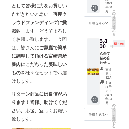
製みそ
2021
リ500ｇ
として皆様に力をお貸しい
年08
漬け
×1袋
こ
月
ロース
ただきたい
と思い、
再度ク
の
リ
ステー
タ
ー
ラウドファンディングに挑
キ 100
ン
詳細を見る
を
ｇ×15枚
選
択
戦
致します。どうぞよろし
・宮崎
す
る
県産豚
くお願い致します。 今回
8,8
肉自家
残り68
製みそ
00
は、皆さんに
ご家庭で簡単
円
漬けリ
④全て
ブス
に調理して頂ける宮崎県産
詰め合
テー
わせ約
キ 100
豚肉にこだわった美味しい
３ｋｇ
ｇ×3枚
支援
もの
を様々なセットでお届
超セッ
・宮崎
者：
ト ・宮
県産豚
12人
けします。
崎県産
肉自家
お届
豚肉自
製みそ
け予
家製み
漬けサ
定：
リターン商品には自信があ
そ漬け
2021
ガリ
年08
ロース
500ｇ
ります！皆様、助けてくだ
こ
月
ステー
×3袋
の
リ
キ 100
タ
さい。
応援、宜しくお願い
ー
ｇ×10枚
ン
詳細を見る
を
・宮崎
致します。
選
択
県産豚
す
る
肉自家