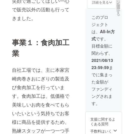
笑顔で過ごしてほしい一心
ｇ×８
け宮崎
ン
詳細を見る
を
パック
県産豚
選
で販売以外の活動も行って
択
肉小間
す
る
切れ
このプロ
きました。
500ｇ
ジェクト
×2袋 ・
ミミ
は、
All-In方
ガー
式
です。
200ｇ
事業１：食肉加工
×1袋 ・
目標金額に
コラー
業
関わらず、
ゲン
串 20
2021/08/13
本
23:59:59
ま
自社工場では、主に本家宮
でに集まっ
崎肉巻きおにぎりの製造及
た金額が
び食肉加工を行っていま
ファンディ
す。食肉加工は、低価格で
ングされま
す。
美味しいお肉を食べてもら
いたいという気持ちでお客
支援に関するよ
様に商品を提供するため、
くある質問
熟練スタッフが一つ一つ手
手数料はいく