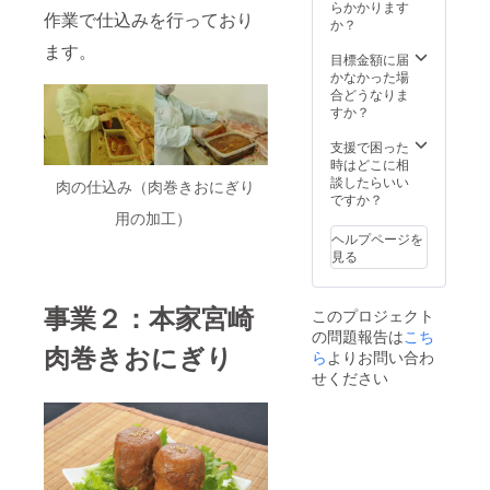
らかかります
作業で仕込みを行っており
か？
ます。
目標金額に届
かなかった場
合どうなりま
すか？
支援で困った
時はどこに相
談したらいい
肉の仕込み（肉巻きおにぎり
ですか？
用の加工）
ヘルプページを
見る
事業２：本家宮崎
このプロジェクト
の問題報告は
こち
肉巻きおにぎり
ら
よりお問い合わ
せください