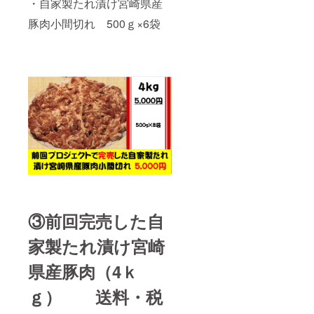
・自家製たれ漬け宮崎県産
豚肉小間切れ 500ｇ×6袋
③前回完売した自
家製たれ漬け宮崎
県産豚肉（4ｋ
ｇ） 送料・税