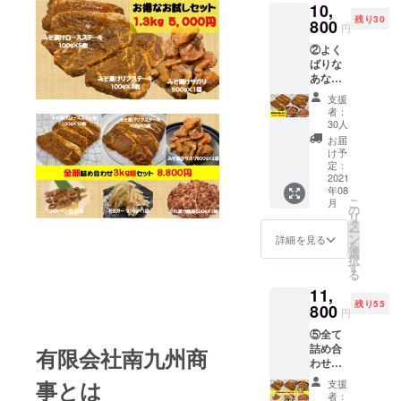
10,
製みそ
残り30
漬けリ
800
円
ブス
②よく
テー
ばりな
キ 100
あなた
ｇ×3枚
へ！絶
・宮崎
支援
品お肉
県産豚
者：
詰め合
肉自家
30人
わせ
製みそ
お届
（6.3ｋ
漬けサ
け予
ｇ） ・
ガリ
定：
宮崎県
2021
500ｇ
年08
産豚肉
×2袋 ・
こ
月
自家製
自家製
の
リ
みそ漬
たれ漬
タ
ー
けロー
け宮崎
ン
詳細を見る
を
スス
県産豚
選
択
テー
肉小間
す
る
キ 100
切れ
11,
ｇ×15枚
500ｇ
残り55
・宮崎
800
×1袋 ・
円
県産豚
ミミ
⑤全て
肉自家
ガー
詰め合
製みそ
有限会社南九州商
200ｇ
わせ約
漬けリ
×1袋 ・
５ｋｇ
ブス
コラー
事とは
支援
超セッ
テー
ゲン
者：