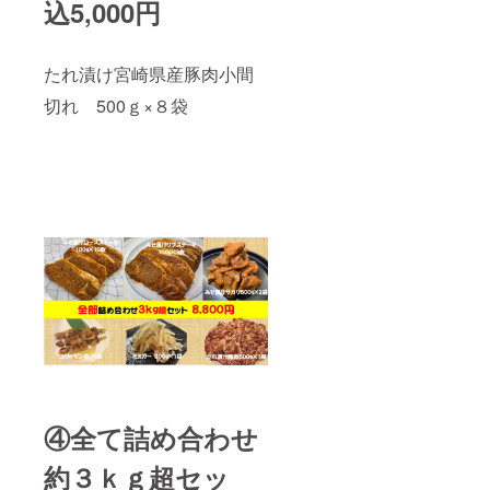
込5,000円
たれ漬け宮崎県産豚肉小間
切れ 500ｇ×８袋
④全て詰め合わせ
約３ｋｇ超セッ