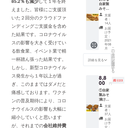
85.2％も減少
して１年を終
内外のイベ
自家製
みそ漬
えました。皆様にご支援頂
ントで販売
けお試
させて頂い
支援
いた２回分のクラウドファ
しセッ
者：
ておりま
ト（1.3
14人
ンディングご支援金を含め
ｋｇ）
す。ネット
お届
・宮崎
け予
た結果です。コロナウイル
販売もおこ
県産豚
定：
なっており
肉自家
2021
スの影響を大きく受けてい
年08
製みそ
ますが、今
こ
月
漬け
る飲食業、イベント業で精
の
リ
後はイベン
ロース
タ
ー
一杯踏ん張った結果です。
ステー
ト販売に加
ン
詳細を見る
を
キ100ｇ
選
え、ネット
択
しかし、新型コロナウイル
×5枚 ・
す
る
販売も強化
宮崎県
ス発生から１年以上が過
8,8
産豚肉
できればと
残り23
自家製
00
ぎ、このままではダメだと
円
思っていま
みそ漬
①自家
す。是非一
けリブ
痛感しております。ワクチ
製みそ
ステー
度、ご賞味
漬け詰
ンの普及期待により、コロ
キ100ｇ
ください！
め合わ
×3枚 ・
支援
ナウイルスの影響も大幅に
せ（3.3
宮崎県
者：
ｋｇ）
産豚肉
37人
縮小していくと思います
・宮崎
自家製
お届
県産豚
みそ漬
け予
が、それまでの
会社維持費
肉自家
けサガ
定：