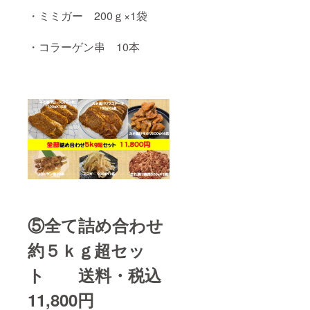
・ミミガー 200ｇ×1袋
・コラーゲン串 10本
⑤全て詰め合わせ
約５ｋｇ超セッ
ト 送料・税込
11,800円