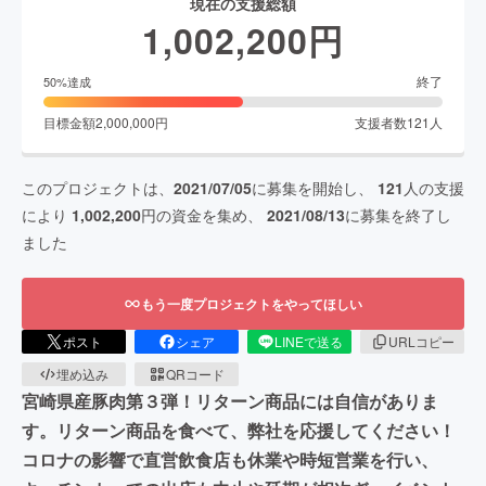
現在の支援総額
1,002,200
円
終了
50
%達成
目標金額
2,000,000
円
支援者数
121
人
このプロジェクトは、
2021/07/05
に募集を開始し、
121
人の支援
により
1,002,200
円の資金を集め、
2021/08/13
に募集を終了し
ました
もう一度プロジェクトをやってほしい
ポスト
シェア
LINEで送る
URLコピー
埋め込み
QRコード
宮崎県産豚肉第３弾！リターン商品には自信がありま
す。リターン商品を食べて、弊社を応援してください！
コロナの影響で直営飲食店も休業や時短営業を行い、