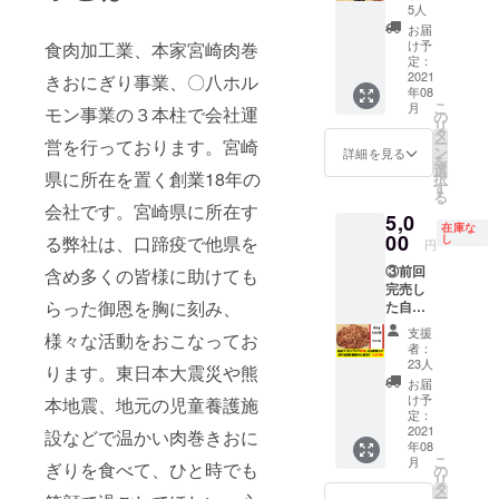
ト ・宮
キ 100
串 10
5人
崎県産
ｇ×3枚
本
お届
豚肉自
・宮崎
け予
食肉加工業、本家宮崎肉巻
家製み
県産豚
定：
そ漬け
2021
肉自家
きおにぎり事業、〇八ホル
年08
ロース
製みそ
こ
月
モン事業の３本柱で会社運
ステー
漬けサ
の
リ
キ 100
ガリ
タ
ー
営を行っております。宮崎
ｇ×15枚
500ｇ
ン
詳細を見る
を
・宮崎
×3袋 ・
選
県に所在を置く創業18年の
択
県産豚
自家製
す
る
肉自家
たれ漬
会社です。宮崎県に所在す
5,0
製みそ
け宮崎
在庫な
漬けリ
00
県産豚
し
る弊社は、口蹄疫で他県を
円
ブス
肉小間
③前回
テー
含め多くの皆様に助けても
切れ
完売し
キ 100
500ｇ
らった御恩を胸に刻み、
た自家
ｇ×3枚
×6袋
製たれ
・宮崎
支援
様々な活動をおこなってお
漬け宮
県産豚
者：
崎県産
肉自家
23人
ります。東日本大震災や熊
豚肉（4
製みそ
お届
ｋｇ）
漬けサ
け予
本地震、地元の児童養護施
たれ漬
ガリ
定：
け宮崎
2021
500ｇ
設などで温かい肉巻きおに
年08
県産豚
×4袋 ・
こ
月
肉小間
ぎりを食べて、ひと時でも
自家製
の
リ
切れ500
たれ漬
タ
ー