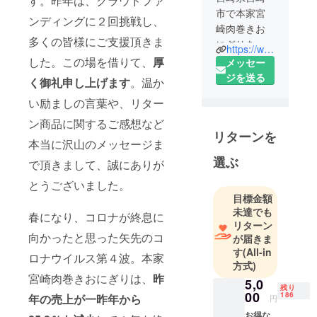
す。昨年は、クラウドファ
市で本家宮
ンディングに２回挑戦し、
崎肉巻きお
多くの皆様にご支援頂きま
にぎりを運
https://www.honke-nikumaki.com/
営しており
した。この場を借りて、
厚
メッセー
ます有限会
ジを送る
く御礼申し上げます
。温か
社南九州商
い励ましの言葉や、リター
事と申しま
す。弊社の
ン商品に関するご感想など
リターンを
肉巻きおに
本当に沢山のメッセージま
ぎりは、自
選ぶ
で頂きまして、誠にありが
社工場で真
とうございました。
心こめて一
目標金額
つ一つ手作
未達でも
りしていま
春になり、コロナが終息に
リターン
す。オレン
向かったと思った矢先のコ
が届きま
ジ色の移動
す
(All-in
ロナウイルス第４波。本家
販売車
方式)
宮崎肉巻きおにぎりは、
昨
（キッチン
5,0
残り
カー）に
00
186
年の売上が一昨年から
円
て、宮崎県
お得な