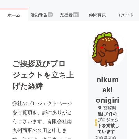
活動報告
支援者
仲間募集
コメント
ホーム
16
99+
ご挨拶及びプロ
ジェクトを立ち上
nikum
げた経緯
aki
onigiri
弊社のプロジェクトページ
宮崎県
をご覧頂き、誠にありがと
他に2件の
プロジェク
うございます。有限会社南
トを掲載し
九州商事の久田と申しま
ています
宮崎県宮崎