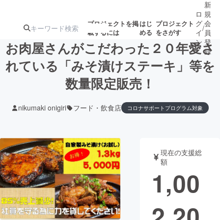
新
ロ
規
グ
会
プロジェクトを掲
はじ
プロジェクト
/
載するには
める
をさがす
イ
員
ン
登
お肉屋さんがこだわった２０年愛さ
録
れている「みそ漬けステーキ」等を
数量限定販売！
人気のプロ
注目のリ
注目の新着プロ
募集終了が近いプ
もうすぐ公開
ジェクト
ターン
ジェクト
ロジェクト
されます
nikumaki onigiri
フード・飲食店
コロナサポートプログラム対象
アート・写真
音楽
現在の支援総
テクノロジー・ガジェット
ゲーム・サ
額
1,00
映像・映画
書籍・雑誌
2,20
ビジネス・起業
チャレンジ