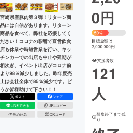
0
円
まちづくり・地域活性化
宮崎県産豚肉第３弾！リターン商
品には自信があります。リターン
CAMPFIRE for Social Good
CAMPFIRE Creation
商品を食べて、弊社を応援してく
50%
CAMPFIREふるさと納税
machi-ya
コミュニティ
ださい！コロナの影響で直営飲食
目標金額は
2,000,000円
店も休業や時短営業を行い、キッ
チンカーでの出店も中止や延期が
支援者数
相次ぎ、イベント出店がコロナ前
121
より98％減少しました。昨年度売
上は会社全体で85％減少です。ど
人
うか皆様助けて下さい！！
ポスト
シェア
LINEで送る
URLコピー
募集終了まで残
埋め込み
QRコード
り