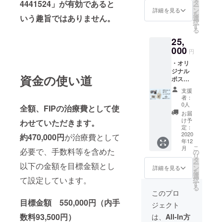
タ
4441524」が有効であると
ー
ン
詳細を見る
を
いう趣旨ではありません。
選
択
す
る
25,
000
円
・オリ
ジナル
資金の使い道
ポスト
カード
支援
・オリ
者：
ジナル
0人
全額、FIPの治療費として使
ポーチ
お届
・オリ
け予
わせていただきます。
ジナル
定：
トート
2020
約470,000円
が治療費として
年12
バッグ
こ
月
必要で、手数料等を含めた
・感謝
の
リ
を込め
タ
ー
以下の金額を目標金額とし
たお礼
ン
詳細を見る
を
のメッ
選
て設定しています。
択
セージ
す
る
・活動
このプロ
報告
目標金額 550,000円（内手
ジェクト
数料93,500円）
は、
All-In方