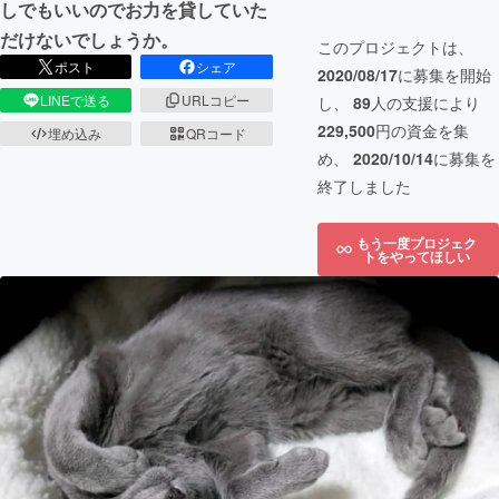
しでもいいのでお力を貸していた
だけないでしょうか。
このプロジェクトは、
ポスト
シェア
2020/08/17
に募集を開始
LINEで送る
URLコピー
し、
89
人の支援により
229,500
円の資金を集
埋め込み
QRコード
め、
2020/10/14
に募集を
終了しました
もう一度プロジェク
トをやってほしい