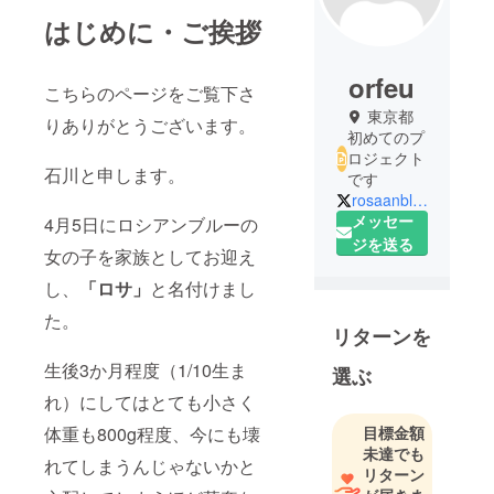
はじめに・ご挨拶
orfeu
こちらのページをご覧下さ
東京都
りありがとうございます。
初めてのプ
ロジェクト
石川と申します。
です
rosaanblue
メッセー
4月5日にロシアンブルーの
ジを送る
女の子を家族としてお迎え
し、
「ロサ」
と名付けまし
た。
リターンを
生後3か月程度（1/10生ま
選ぶ
れ）にしてはとても小さく
目標金額
体重も800g程度、今にも壊
未達でも
れてしまうんじゃないかと
リターン