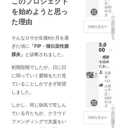
このプロジェクト
定：
2020
を始めようと思っ
年12
こ
月
の
た理由
リ
タ
ー
ン
詳細を見る
を
選
択
す
そんなロサが生後6か月を過
る
3,0
ぎた頃に
「FIP・猫伝染性腹
00
円
膜炎」
と診断されました。
・感謝
を込め
たお礼
初期段階でしたが、日に日
のメッ
支援
に弱っていく愛猫をただ見
セージ
者：
・活動
13人
ていることしかできず絶望
報告 ・
お届
画像集
け予
しました。
（デー
定：
タ）
2020
年12
しかし、同じ病気で苦しん
こ
月
の
リ
でいる方たちが、クラウド
タ
ー
ン
詳細を見る
を
ファンディングで支援をい
選
択
す