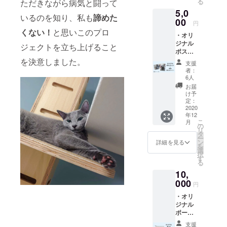
る
ただきながら病気と闘って
5,0
いるのを知り、私も
諦めた
00
円
くない！
と思いこのプロ
・オリ
ジナル
ジェクトを立ち上げること
ポスト
カード
を決意しました。
支援
・感謝
者：
を込め
6人
たお礼
お届
のメッ
け予
セージ
定：
・活動
2020
年12
報告
こ
月
の
リ
タ
ー
ン
詳細を見る
を
選
択
す
る
10,
000
円
・オリ
ジナル
ポーチ
・感謝
支援