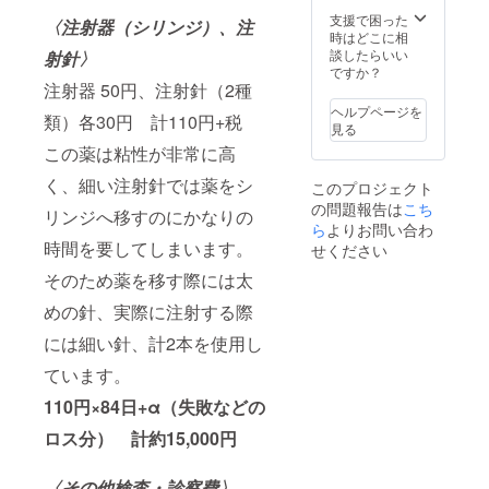
支援で困った
〈注射器（シリンジ）、注
時はどこに相
談したらいい
射針〉
ですか？
注射器 50円、注射針（2種
ヘルプページを
類）各30円 計110円+税
見る
この薬は粘性が非常に高
く、細い注射針では薬をシ
このプロジェクト
の問題報告は
こち
リンジへ移すのにかなりの
ら
よりお問い合わ
時間を要してしまいます。
せください
そのため薬を移す際には太
めの針、実際に注射する際
には細い針、計2本を使用し
ています。
110円×84日+α（失敗などの
ロス分） 計約15,000円
〈その他検査・診察費〉