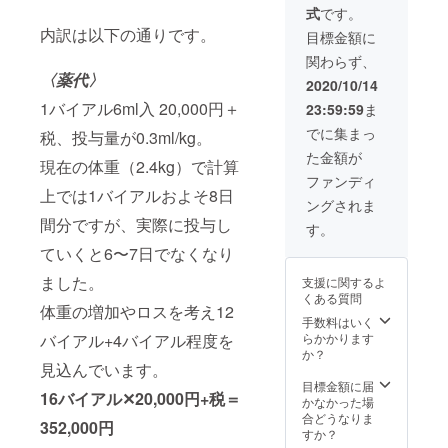
式
です。
内訳は以下の通りです。
目標金額に
関わらず、
〈薬代〉
2020/10/14
1バイアル6ml入 20,000円＋
23:59:59
ま
でに集まっ
税、投与量が0.3ml/kg。
た金額が
現在の体重（2.4kg）で計算
ファンディ
上では1バイアルおよそ8日
ングされま
間分ですが、実際に投与し
す。
ていくと6〜7日でなくなり
ました。
支援に関するよ
くある質問
体重の増加やロスを考え12
手数料はいく
バイアル+4バイアル程度を
らかかります
か？
見込んでいます。
目標金額に届
16バイアル✕20,000円+税＝
かなかった場
合どうなりま
352,000円
すか？