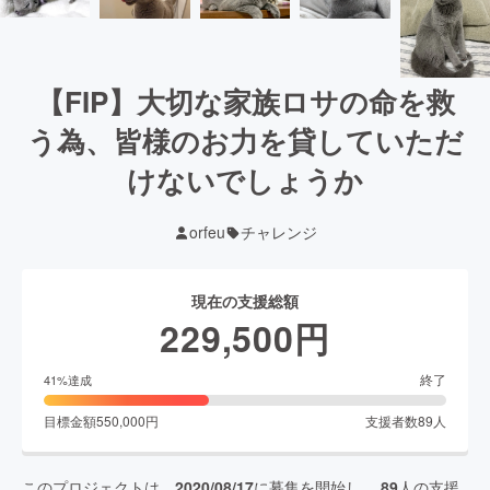
【FIP】大切な家族ロサの命を救
う為、皆様のお力を貸していただ
けないでしょうか
orfeu
チャレンジ
現在の支援総額
229,500
円
終了
41
%達成
目標金額
550,000
円
支援者数
89
人
このプロジェクトは、
2020/08/17
に募集を開始し、
89
人の支援