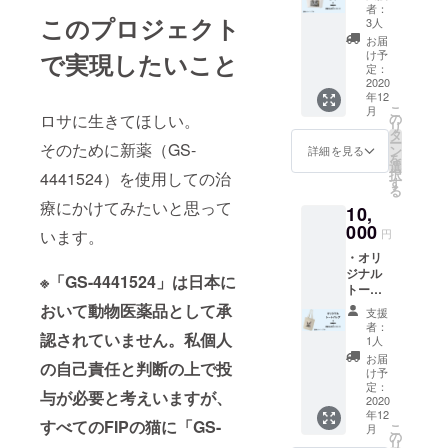
を込め
者：
たお礼
このプロジェクト
3人
のメッ
お届
セージ
け予
で実現したいこと
・活動
定：
報告
2020
年12
こ
月
ロサに生きてほしい。
の
リ
タ
ー
そのために新薬（GS-
ン
詳細を見る
を
選
択
4441524）を使用しての治
す
る
療にかけてみたいと思って
10,
000
います。
円
・オリ
ジナル
※「GS-4441524」は日本に
トート
バッグ
おいて動物医薬品として承
支援
・感謝
者：
認されていません。私個人
を込め
1人
たお礼
お届
の自己責任と判断の上で投
のメッ
け予
セージ
定：
与が必要と考えいますが、
・活動
2020
年12
報告
すべてのFIPの猫に「GS-
こ
月
の
リ