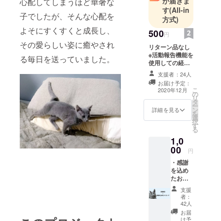
が届きま
心配してしまうほど華奢な
す
(All-in
子でしたが、そんな心配を
方式)
よそにすくすくと成長し、
500
円
その愛らしい姿に癒やされ
リターン品なし
※活動報告機能を
る毎日を送っていました。
使用しての経過
の報告のみにな
支援者：24人
ります
お届け予定：
こ
2020年12月
の
リ
タ
ー
ン
詳細を見る
を
選
択
す
る
1,0
00
円
・感謝
を込め
たお礼
のメッ
支援
セージ
者：
・活動
42人
報告
お届
け予