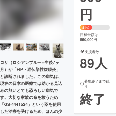
円
まちづくり・地域活性化
CAMPFIRE for Social Good
CAMPFIRE Creation
41%
CAMPFIREふるさと納税
machi-ya
コミュニティ
目標金額は
550,000円
支援者数
89
人
ロサ（ロシアンブルー♀生後7ヶ
月）が「FIP・猫伝染性腹膜炎」
と診断されました。この病気は、
募集終了まで残
現在の日本の医療では助かる見込
り
みの無いとても恐ろしい病気で
終了
す。大切な家族の命を救うため
「GS-4441524」という薬を使用
した治療を受けるため、ほんの少