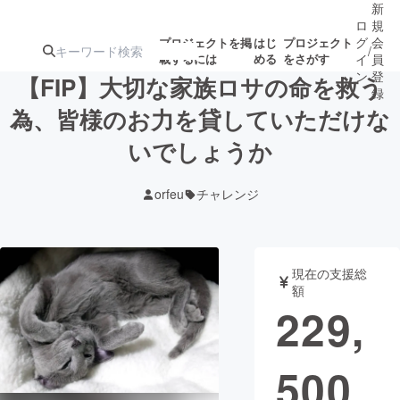
新
ロ
規
グ
会
プロジェクトを掲
はじ
プロジェクト
/
載するには
める
をさがす
イ
員
ン
登
【FIP】大切な家族ロサの命を救う
録
為、皆様のお力を貸していただけな
いでしょうか
人気のプロ
注目のリ
注目の新着プロ
募集終了が近いプ
もうすぐ公開
ジェクト
ターン
ジェクト
ロジェクト
されます
orfeu
チャレンジ
アート・写真
音楽
現在の支援総
テクノロジー・ガジェット
ゲーム・サ
額
229,
映像・映画
書籍・雑誌
500
ビジネス・起業
チャレンジ