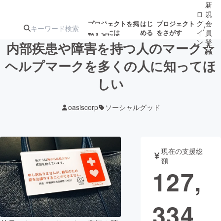
新
ロ
規
グ
会
プロジェクトを掲
はじ
プロジェクト
/
載するには
める
をさがす
イ
員
ン
登
内部疾患や障害を持つ人のマーク☆
録
ヘルプマークを多くの人に知ってほ
しい
人気のプロ
注目のリ
注目の新着プロ
募集終了が近いプ
もうすぐ公開
ジェクト
ターン
ジェクト
ロジェクト
されます
oasiscorp
ソーシャルグッド
アート・写真
音楽
現在の支援総
テクノロジー・ガジェット
ゲーム・サ
額
127,
映像・映画
書籍・雑誌
334
ビジネス・起業
チャレンジ