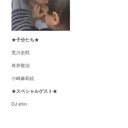
★子分たち★
荒川史郎
有井敬治
小崎麻莉絵
★スペシャルゲスト★
DJ shin