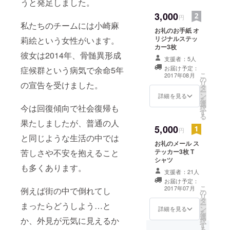
うと発足しました。
3,000
円
私たちのチームには小崎麻
お礼のお手紙 オ
リジナルステッ
莉絵という女性がいます。
カー3枚
彼女は2014年、骨髄異形成
支援者：5人
お届け予定：
症候群という病気で余命5年
こ
2017年08月
の
リ
の宣告を受けました。
タ
ー
ン
詳細を見る
を
選
今は回復傾向で社会復帰も
択
す
る
果たしましたが、普通の人
5,000
円
と同じような生活の中では
お礼のメール ス
テッカー3枚 T
苦しさや不安を抱えること
シャツ
も多くあります。
支援者：21人
お届け予定：
こ
2017年07月
例えば街の中で倒れてし
の
リ
タ
ー
まったらどうしよう…と
ン
詳細を見る
を
選
か、外見が元気に見えるか
択
す
る