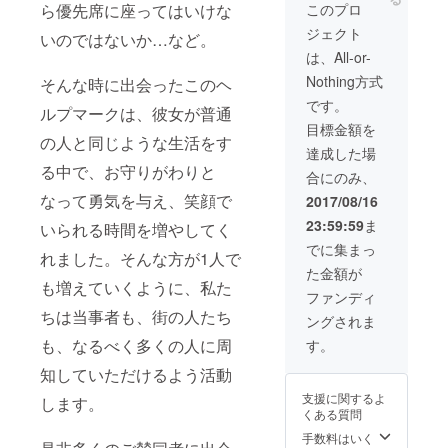
このプロ
ら優先席に座ってはいけな
ジェクト
いのではないか…など。
は、All-or-
Nothing方式
そんな時に出会ったこのヘ
です。
ルプマークは、彼女が普通
目標金額を
の人と同じような生活をす
達成した場
る中で、お守りがわりと
合にのみ、
なって勇気を与え、笑顔で
2017/08/16
23:59:59
ま
いられる時間を増やしてく
でに集まっ
れました。そんな方が1人で
た金額が
も増えていくように、私た
ファンディ
ちは当事者も、街の人たち
ングされま
も、なるべく多くの人に周
す。
知していただけるよう活動
支援に関するよ
します。
くある質問
手数料はいく