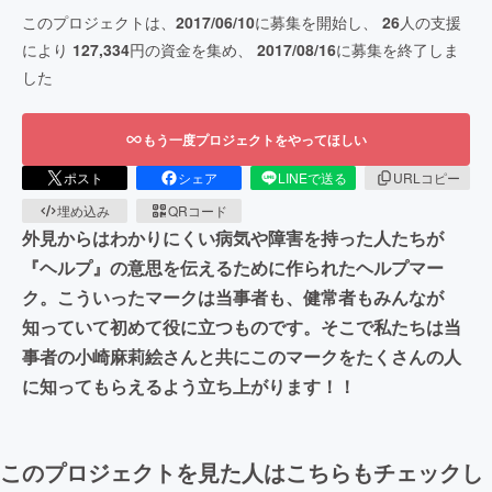
このプロジェクトは、
2017/06/10
に募集を開始し、
26
人の支援
により
127,334
円の資金を集め、
2017/08/16
に募集を終了しま
した
もう一度プロジェクトをやってほしい
ポスト
シェア
LINEで送る
URLコピー
埋め込み
QRコード
外見からはわかりにくい病気や障害を持った人たちが
『ヘルプ』の意思を伝えるために作られたヘルプマー
ク。こういったマークは当事者も、健常者もみんなが
知っていて初めて役に立つものです。そこで私たちは当
事者の小崎麻莉絵さんと共にこのマークをたくさんの人
に知ってもらえるよう立ち上がります！！
このプロジェクトを見た人はこちらもチェックし