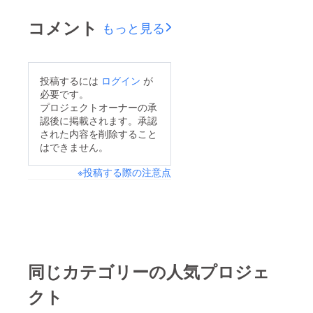
晴天に恵まれ、名古屋
市長に提出するための
コメント
もっと見る
署名活動の一環とし
て、啓発署名イベント
を開催いたしました！
投稿するには
ログイン
が
当日は風船300個、大
必要です。
道芸人の配布する風船
プロジェクトオーナーの承
認後に掲載されます。承認
アート、チラシ1000
された内容を削除すること
枚、ポップコーンを無
はできません。
料で配布しました！こ
※投稿する際の注意点
のイベントで風船、チ
ラシ、ポップコーンは
全て完売！署名は約５
時間で800名の方にご
協力いただくことがで
きました★ 本当にあ
同じカテゴリーの人気プロジェ
りがとうございま
クト
す！！ 7月4日 四日