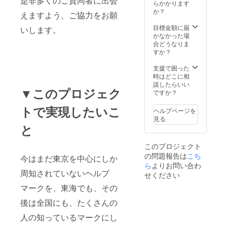
是非多くのご賛同者に出会
らかかります
か？
えますよう、ご協力をお願
目標金額に届
いします。
かなかった場
合どうなりま
すか？
支援で困った
時はどこに相
談したらいい
▼このプロジェク
ですか？
トで実現したいこ
ヘルプページを
見る
と
このプロジェクト
の問題報告は
こち
今はまだ東京を中心にしか
ら
よりお問い合わ
周知されていないヘルプ
せください
マークを、東海でも、その
後は全国にも、たくさんの
人の知っているマークにし