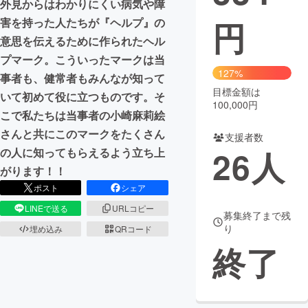
外見からはわかりにくい病気や障
円
害を持った人たちが『ヘルプ』の
まちづくり・地域活性化
意思を伝えるために作られたヘル
プマーク。こういったマークは当
CAMPFIRE for Social Good
CAMPFIRE Creation
127%
事者も、健常者もみんなが知って
CAMPFIREふるさと納税
machi-ya
コミュニティ
目標金額は
いて初めて役に立つものです。そ
100,000円
こで私たちは当事者の小崎麻莉絵
さんと共にこのマークをたくさん
支援者数
26
人
の人に知ってもらえるよう立ち上
がります！！
ポスト
シェア
LINEで送る
URLコピー
募集終了まで残
り
埋め込み
QRコード
終了