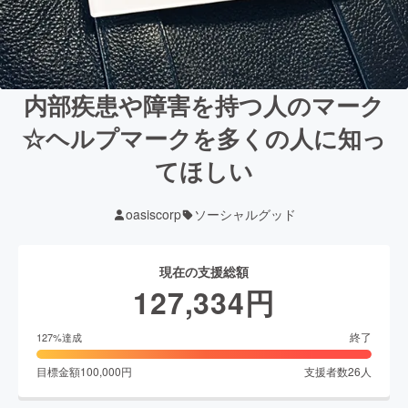
内部疾患や障害を持つ人のマーク
☆ヘルプマークを多くの人に知っ
てほしい
oasiscorp
ソーシャルグッド
現在の支援総額
127,334
円
終了
127
%達成
目標金額
100,000
円
支援者数
26
人