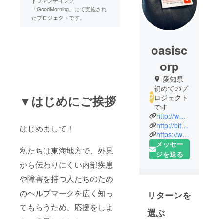
ドファンディング
「GoodMorning」にて実施され
たプロジェクトです。
oasisc
orp
愛知県
初めてのプ
ロジェクト
▼はじめにご挨拶
です
http://www.oasiscorp.net/life-project/
http://bit.ly/2rS3Dvi
はじめまして！
https://www.facebook.com/oasis.life.project/
メッセー
私たちは東海地方で、外見
ジを送る
から伝わりにくい内部疾患
や障害を持つ人たちのため
のヘルプマークを広く知っ
リターンを
てもらうため、応援をしよ
選ぶ