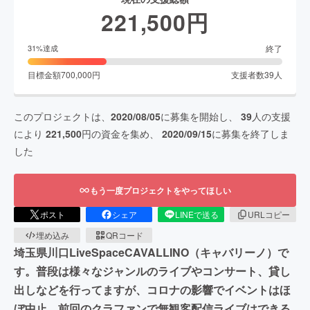
221,500
円
終了
31
%達成
目標金額
700,000
円
支援者数
39
人
このプロジェクトは、
2020/08/05
に募集を開始し、
39
人の支援
により
221,500
円の資金を集め、
2020/09/15
に募集を終了しま
した
もう一度プロジェクトをやってほしい
ポスト
シェア
LINEで送る
URLコピー
埋め込み
QRコード
埼玉県川口LiveSpaceCAVALLINO（キャバリーノ）で
す。普段は様々なジャンルのライブやコンサート、貸し
出しなどを行ってますが、コロナの影響でイベントはほ
ぼ中止。前回のクラファンで無観客配信ライブはできる