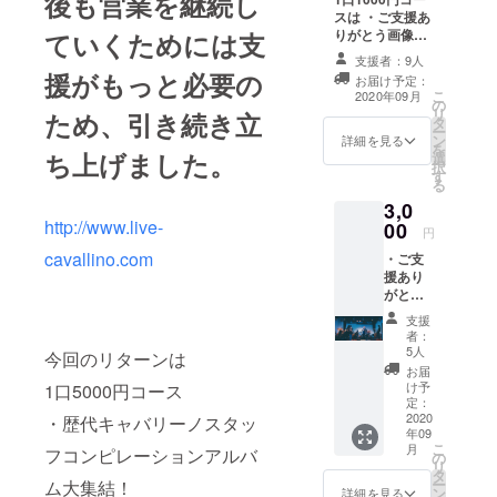
後も営業を継続し
スは ・ご支援あ
りがとう画像と
ていくためには支
お礼のメール！
支援者：9人
（電子メールに
援がもっと必要の
お届け予定：
て添付）
こ
2020年09月
の
リ
ため、引き続き立
タ
ー
ン
詳細を見る
を
ち上げました。
選
択
す
る
3,0
http://www.live-
00
円
cavallino.com
・ご支
援あり
がとう
スペ
支援
シャル
者：
動画！
5人
今回のリターンは
（電子
お届
メール
け予
1口5000円コース
にて添
定：
付）
2020
・歴代キャバリーノスタッ
年09
こ
月
フコンピレーションアルバ
の
リ
タ
ー
ム大集結！
ン
詳細を見る