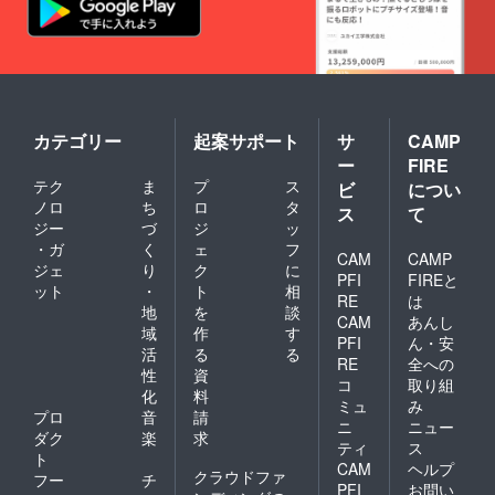
カテゴリー
起案サポート
サ
CAMP
ー
FIRE
テク
ま
プ
ス
ビ
につい
ノロ
ち
ロ
タ
ス
て
ジー
づ
ジ
ッ
・ガ
く
ェ
フ
CAM
CAMP
ジェ
り
ク
に
PFI
FIREと
ット
・
ト
相
RE
は
地
を
談
CAM
あんし
域
作
す
PFI
ん・安
活
る
る
RE
全への
性
資
コ
取り組
化
料
ミュ
み
プロ
音
請
ニ
ニュー
ダク
楽
求
ティ
ス
ト
CAM
ヘルプ
クラウドファ
フー
チ
PFI
お問い