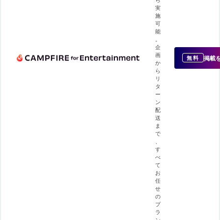
実
施
可
能
。
企
画
掲載
無料
か
ら
リ
タ
ー
ン
配
送
ま
で
、
す
べ
て
お
任
せ
の
プ
ラ
ン