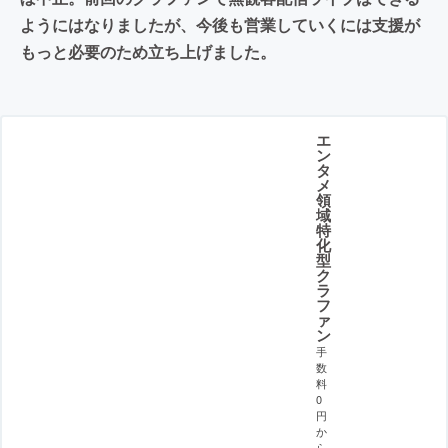
ようにはなりましたが、今後も営業していくには支援が
もっと必要のため立ち上げました。
エ
ン
タ
メ
領
域
特
化
型
ク
ラ
フ
ァ
ン
手
数
料
0
円
か
ら