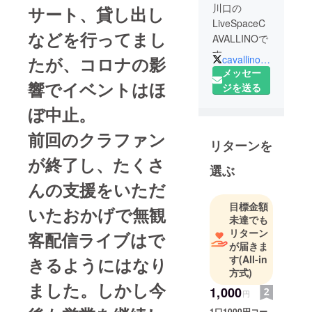
川口の
サート、貸し出し
LiveSpaceC
などを行ってまし
AVALLINOで
す。
cavallino_katsu
たが、コロナの影
老若男女問
メッセー
響でイベントはほ
わずオール
ジを送る
ジャンルで
ぼ中止。
いろいろな
イベントを
前回のクラファン
リターンを
してます！
が終了し、たくさ
選ぶ
んの支援をいただ
目標金額
いたおかげで無観
未達でも
リターン
客配信ライブはで
が届きま
す
(All-in
きるようにはなり
方式)
ました。しかし今
1,000
円
1口1000円コー