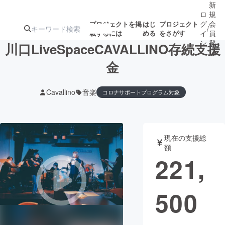
新
ロ
規
グ
会
プロジェクトを掲
はじ
プロジェクト
/
載するには
める
をさがす
イ
員
ン
登
川口LiveSpaceCAVALLINO存続支援
録
金
人気のプロ
注目のリ
注目の新着プロ
募集終了が近いプ
もうすぐ公開
Cavallino
音楽
コロナサポートプログラム対象
ジェクト
ターン
ジェクト
ロジェクト
されます
アート・写真
音楽
現在の支援総
額
221,
テクノロジー・ガジェット
ゲーム・サ
映像・映画
書籍・雑誌
500
ビジネス・起業
チャレンジ