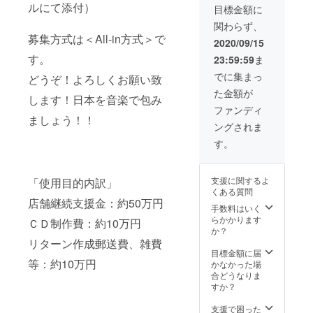
アー
ルにて添付）
目標金額に
ティス
関わらず、
トがメ
募集方式は＜All-in方式＞で
イン。
2020/09/15
ジャン
す。
23:59:59
ま
ルを超
えた楽
でに集まっ
どうぞ！よろしくお願い致
曲を収
た金額が
録した
します！日本を音楽で包み
奇跡の
ファンディ
アルバ
ましょう！！
ングされま
ム！
（参加
す。
メン
バーは
twitter
支援に関するよ
「使用目的内訳」
や
くある質問
facebo
店舗継続支援金：約50万円
okで随
手数料はいく
時発
らかかります
ＣＤ制作費：約10万円
表） 7
か？
～8曲予
リターン作成郵送費、雑費
定。 非
目標金額に届
売品。
等：約10万円
かなかった場
合どうなりま
すか？
支援で困った