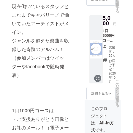
を
選
現在働いているスタッフと
択
す
る
これまでキャバリーノで働
5,0
00
いていたアーティストがメ
円
1口
イン。
5000円
ジャンルを超えた楽曲を収
コース
・歴代
支援
録した奇跡のアルバム！
キャバ
者：
リーノ
25人
（参加メンバーはツイッ
スタッ
お届
フコン
け予
ターやfacebookで随時発
ピレー
定：
ション
2020
表）
年10
アルバ
こ
月
ム大集
の
リ
結！ 現
タ
ー
在働い
ン
詳細を見る
を
ている
選
択
スタッ
す
る
フとこ
このプロ
1口1000円コースは
れまで
ジェクト
キャバ
・ご支援ありがとう画像と
リーノ
は、
All-In方
で働い
お礼のメール！（電子メー
式
です。
ていた