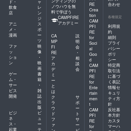
ンディングの
ド・
ャ
RE
合わせ
ノウハウを無
飲食
レ
Crea
料で学ぼう
店
ン
tion
各種規定
CAMPFIRE
ジ
CAM
アカデミー
アニ
ス
利用規
PFI
メ・
ポ
約
RE
漫画
ー
CA
説
細則
for
ツ
MP
明
プライ
Soci
ファ
映
FI
会
バシー
al
ッ
像
RE
・
ポリ
Goo
ショ
・
ア
相
シー
d
ン
映
カ
談
特定商
CAM
画
デ
会
取引法
PFI
ゲー
書
ミ
に基づ
RE
ム・
籍
ー
く表記
for
サー
・
と
情報セ
Ente
ビス
雑
は
キュリ
rtain
開発
誌
ク
サ
ティ方
men
出
ラ
ポ
針
t
版
ウ
ー
反社基
CAM
ビジ
ビ
ド
ト
本方針
PFI
ネ
ュ
フ
サ
カスタ
RE
ス・
ー
ァ
ー
マーハ
for
起業
テ
ン
ビ