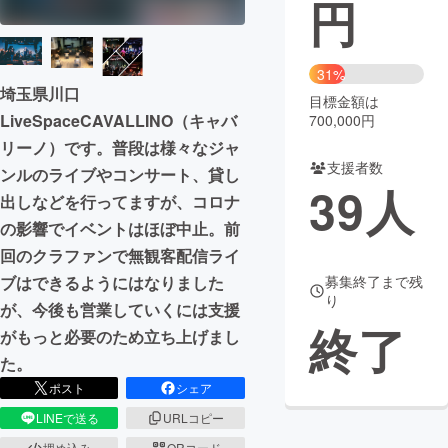
円
まちづくり・地域活性化
31%
埼玉県川口
CAMPFIRE for Social Good
CAMPFIRE Creation
目標金額は
LiveSpaceCAVALLINO（キャバ
700,000円
CAMPFIREふるさと納税
machi-ya
コミュニティ
リーノ）です。普段は様々なジャ
支援者数
ンルのライブやコンサート、貸し
39
人
出しなどを行ってますが、コロナ
の影響でイベントはほぼ中止。前
回のクラファンで無観客配信ライ
ブはできるようにはなりました
募集終了まで残
り
が、今後も営業していくには支援
終了
がもっと必要のため立ち上げまし
た。
ポスト
シェア
LINEで送る
URLコピー
埋め込み
QRコード