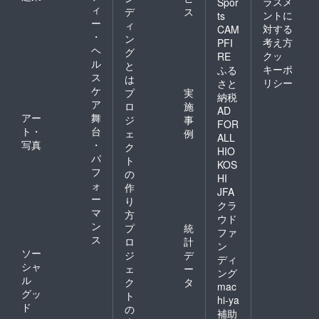
ラスメ
Spor
ィ
デ
ス
ントに
ts
ー
ィ
対する
CAM
・
ン
考え方
PFI
ヘ
グ
クッ
RE
ル
と
キーポ
ふる
ス
は
リシー
さと
ケ
プ
実
納税
ア
ロ
施
AD
アー
舞
ジ
事
FOR
ト・
台
ェ
例
ALL
写真
・
ク
HIO
パ
ト
KOS
フ
の
HI
ォ
作
JFA
ー
り
クラ
マ
方
ウド
ン
プ
統
ファ
ス
ロ
計
ン
ソー
ジ
デ
ディ
シャ
ェ
ー
ング
ル
ク
タ
mac
グッ
ト
hi-ya
ド
の
補助