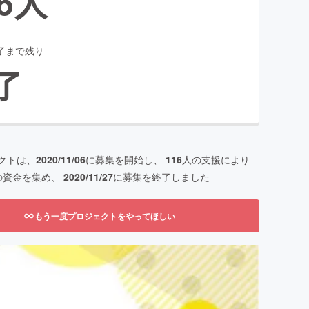
6
人
了まで残り
了
クトは、
2020/11/06
に募集を開始し、
116
人の支援により
の資金を集め、
2020/11/27
に募集を終了しました
もう一度プロジェクトをやってほしい