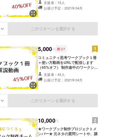
リングリストへの参加 備考欄に、あ
支援者：15人
なたは【オーナー希望】か【コミュ
お届け予定：2021年04月
ニティのサポート希望】かを教えて
ください。
このリターンを選択する
る
5,000
円
残り
7
コミュニティ思考ワークブック１冊
＋使い方動画をURLで配信します
（45%オフ） 制作途中のワークシー
トなどを共有して感想をもらうメー
支援者：43人
リングリストへの参加 備考欄に、あ
お届け予定：2021年04月
なたは【オーナー希望】か【コミュ
ニティのサポート希望】かを教えて
ください。
このリターンを選択する
る
10,000
円
★ワークブック制作プロジェクトメ
ンバー★ 元ネタの質問シートや、講