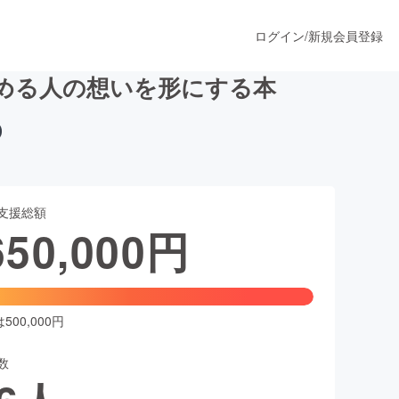
ログイン
/
新規会員登録
める人の想いを形にする本
うすぐ公開されます
支援総額
プロダクト
650,000
円
ファッション
スポーツ
00,000円
数
ア
ソーシャルグッド