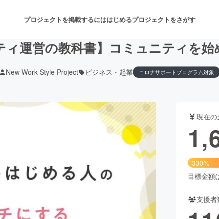
プロジェクトを掲載するには
はじめる
プロジェクトをさがす
ティ運営の教科書】コミュニティを始
New Work Style Project
ビジネス・起業
コロナサポートプログラム対象
注目のリターン
注目の新着プロジェクト
募集終了が近いプロジェクト
も
現在の
音楽
舞台・パフォーマンス
1,
ゲーム・サービス開発
フード・飲食店
330%
書籍・雑誌出版
アニメ・漫画
目標金額は5
支援者
チャレンジ
ビューティー・ヘルスケ