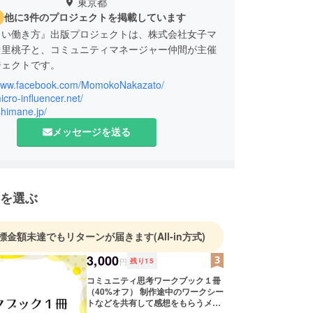
東京都
他に3件のプロジェクトを掲載しています
しい働き方』出版プロジェクトは、株式会社女子マ
中里桃子と、コミュニティマネージャー仲間が主催
ジェクトです。
/www.facebook.com/MomokoNakazato/
micro-influencer.net/
oshimane.jp/
メッセージを送る
を選ぶ
標金額未達でもリターンが届きます
(All-in方式)
3,000
円
残り
15
コミュニティ思考ワークブック１冊
（40%オフ） 制作途中のワークシー
トなどを共有して感想をもらうメー