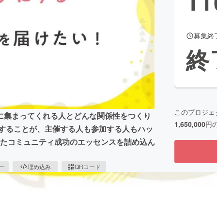
11
募集終
CAMPFIRE for Social Good
CAMPFIRE Creation
終
CAMPFIREふるさと納税
machi-ya
コミュニティ
このプロジェ
に集まってくれる人とどんな関係性をつくり
1,650,000
円
にすることが、主催する人も参加する人もハッ
てきたコミュニティ成功のエッセンスを詰め込ん
ピー
埋め込み
QRコード