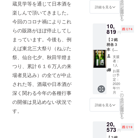
（左）
満の飲
タ
蔵見学等を通じて日本酒を
ー
銘柄
酒は法
ン
詳細を見る
を
②：
律で禁
選
楽しんで頂いてきました。
択
穏 純
止され
す
る
米吟醸
今回のコロナ禍によりこれ
ていま
10,
（右）
す ※ 配
残り74
らの販路がほぼ停止してし
サイ
819
送日時
円
ズ：4合
の指定
まっています。今後も、例
【２銘
瓶
は致し
柄各３
720ml ※
かねま
えば東北三大祭り（ねぶた
本（計
送料込
す。ご
６
み ※ リ
了承く
祭、仙台七夕、秋田竿燈ま
支援
本）】
ターン
ださ
者：
銘柄
発送は
い。
1人
つり、累計６１６万人の来
①：に
2020年
お届
いだし
場者見込み）の全てが中止
11月を
け予
ぜん
予定し
定：
された等、酒蔵や日本酒が
しゅ
2020
ており
年11
純米吟
ます ※
こ
深く関わる今年の各種行事
月
醸
20歳未
の
リ
（左）
満の飲
タ
の開催は見込めない状況で
ー
銘柄
酒は法
ン
詳細を見る
を
②：
律で禁
選
す。
択
穏 純
止され
す
る
米吟醸
ていま
20,
（右）
す ※ 配
残り19
サイ
573
送日時
円
ズ：4合
の指定
【２銘