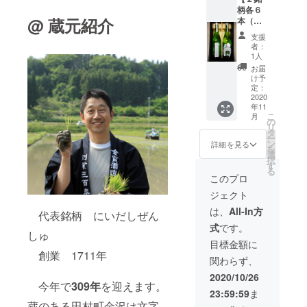
瓶
は致し
柄各６
720ml ※
かねま
@ 蔵元紹介
本（計
送料込
す。ご
１２
み ※ リ
了承く
支援
本）】
ターン
ださ
者：
銘柄
発送は
い。
1人
①：に
2020年
お届
いだし
11月を
け予
ぜん
予定し
定：
しゅ
2020
ており
年11
純米吟
ます ※
こ
月
醸
20歳未
の
リ
（左）
満の飲
タ
ー
銘柄
酒は法
ン
詳細を見る
を
②：
律で禁
選
択
穏 純
止され
す
る
米吟醸
ていま
このプロ
（右）
す ※ 配
ジェクト
サイ
送日時
ズ：4合
の指定
は、
All-In方
代表銘柄 にいだしぜん
瓶
は致し
式
です。
720ml ※
かねま
しゅ
送料込
す。ご
目標金額に
み ※ リ
了承く
創業 1711年
関わらず、
ターン
ださ
発送は
い。
2020/10/26
2020年
今年で
309年
を迎えます。
23:59:59
ま
11月を
蔵のある田村町金沢は文字
予定し