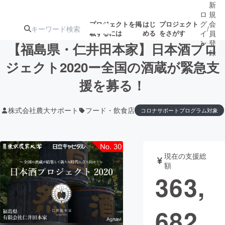
新
ロ
規
グ
会
プロジェクトを掲
はじ
プロジェクト
/
載するには
める
をさがす
イ
員
ン
登
【福島県・仁井田本家】日本酒プロ
録
ジェクト2020ー全国の酒蔵が緊急支
援を募る！
人気のプロ
注目のリ
注目の新着プロ
募集終了が近いプ
もうすぐ公開
ジェクト
ターン
ジェクト
ロジェクト
されます
株式会社農大サポート
フード・飲食店
コロナサポートプログラム対象
アート・写真
音楽
現在の支援総
テクノロジー・ガジェット
ゲーム・サ
額
363,
映像・映画
書籍・雑誌
682
ビジネス・起業
チャレンジ