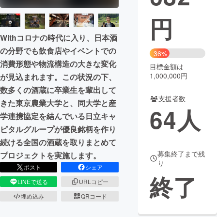
円
まちづくり・地域活性化
Withコロナの時代に入り、日本酒
CAMPFIRE for Social Good
CAMPFIRE Creation
の分野でも飲食店やイベントでの
36%
CAMPFIREふるさと納税
machi-ya
コミュニティ
消費形態や物流構造の大きな変化
目標金額は
1,000,000円
が見込まれます。この状況の下、
数多くの酒蔵に卒業生を輩出して
支援者数
きた東京農業大学と、同大学と産
64
人
学連携協定を結んでいる日立キャ
ピタルグループが優良銘柄を作り
続ける全国の酒蔵を取りまとめて
募集終了まで残
プロジェクトを実施します。
り
ポスト
シェア
終了
LINEで送る
URLコピー
埋め込み
QRコード