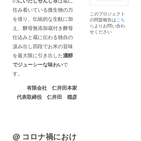
の
にいだしぜんしゅ
は蔵に
住み着いている微生物の力
このプロジェクト
を借り、伝統的な生酛に加
の問題報告は
こち
ら
よりお問い合わ
え、酵母無添加蔵付き酵母
せください
仕込みと蔵に伝わる独自の
汲み出し四段でお米の旨味
を最大限に引き出した
濃醇
でジューシーな味わい
で
す。
有限会社 仁井田本家
代表取締役 仁井田 穏彦
@ コロナ禍におけ