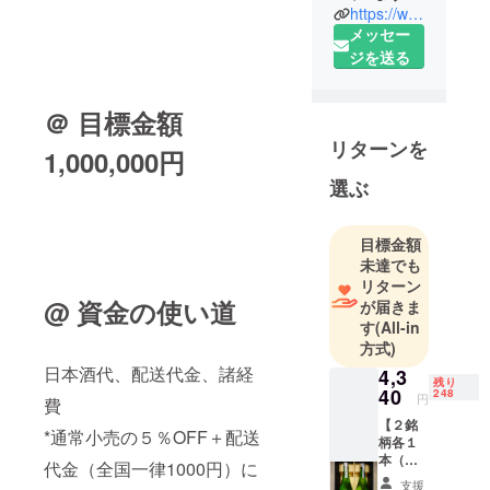
https://www.facebook.com/sakagura2020/?modal=admin_todo_tour
メッセー
ジを送る
＠ 目標金額
リターンを
1,000,000円
選ぶ
目標金額
未達でも
リターン
@ 資金の使い道
が届きま
す
(All-in
方式)
日本酒代、配送代金、諸経
4,3
残り
40
248
円
費
【２銘
*通常小売の５％OFF＋配送
柄各１
本（計
代金（全国一律1000円）に
２
支援