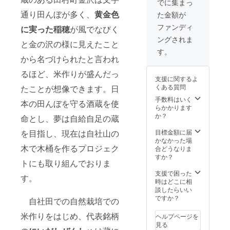
でに集まっ
ており
通り田んぼが多く、
黄金色
た金額が
ます ※
20歳未
ファンディ
に実った稲穂
が風でなびく
満の飲
ングされま
酒は法
と金の沢の様に見えたこと
律で禁
す。
止され
から名づけられたと言われ
ていま
るほど、米作りが盛んだっ
す ※ 配
支援に関するよ
送日時
くある質問
たことが想像できます。日
の指定
は致し
手数料はいく
本の田んぼを守る酒蔵を使
かねま
らかかります
す。ご
か？
命とし、夢は自給自足の蔵
了承く
ださ
を目指し、現在は自社山の
目標金額に届
い。
かなかった場
木で木桶を作るプロジェク
合どうなりま
すか？
トにも取り組んでおりま
支援で困った
す。
時はどこに相
談したらいい
ですか？
自社田での自然栽培での
米作りをはじめ、代表銘柄
ヘルプページを
見る