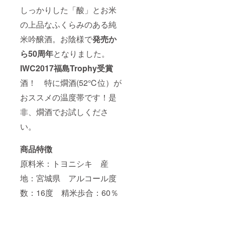
しっかりした「酸」とお米
の上品なふくらみのある純
米吟醸酒。お陰様で
発売か
ら50周年
となりました。
IWC2017福島Trophy受賞
酒！ 特に燗酒(52℃位）が
おススメの温度帯です！是
非、燗酒でお試しくださ
い。
商品特徴
原料米：トヨニシキ 産
地：宮城県 アルコール度
数：16度 精米歩合：60％