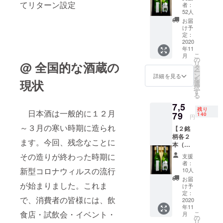
本）】
てリターン設定
者：
銘柄
52人
①：に
お届
いだし
け予
ぜん
定：
しゅ
2020
年11
純米吟
こ
月
醸
の
リ
@ 全国的な酒蔵の
（左）
タ
ー
銘柄
ン
詳細を見る
を
現状
②：
選
択
穏 純
す
る
米吟醸
7,5
（右）
残り
日本酒は一般的に１２月
サイ
79
140
円
ズ：4合
～３月の寒い時期に造られ
【２銘
瓶
柄各２
720ml ※
ます。今回、残念なことに
本（計
送料込
４
み ※ リ
その造りが終わった時期に
支援
本）】
ターン
者：
銘柄
発送は
新型コロナウィルスの流行
10人
①：に
2020年
お届
いだし
が始まりました。これま
11月を
け予
ぜん
予定し
定：
で、消費者の皆様には、飲
しゅ
2020
ており
年11
純米吟
ます ※
食店・試飲会・イベント・
こ
月
醸
20歳未
の
リ