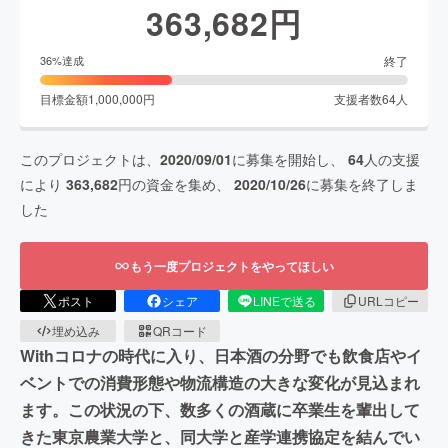
363,682
円
終了
36
%達成
目標金額
1,000,000
円
支援者数
64
人
このプロジェクトは、
2020/09/01
に募集を開始し、
64
人の支援
により
363,682
円の資金を集め、
2020/10/26
に募集を終了しま
した
もう一度プロジェクトをやってほしい
ポスト
シェア
LINEで送る
URLコピー
埋め込み
QRコード
Withコロナの時代に入り、日本酒の分野でも飲食店やイ
ベントでの消費形態や物流構造の大きな変化が見込まれ
ます。この状況の下、数多くの酒蔵に卒業生を輩出して
きた東京農業大学と、同大学と産学連携協定を結んでい