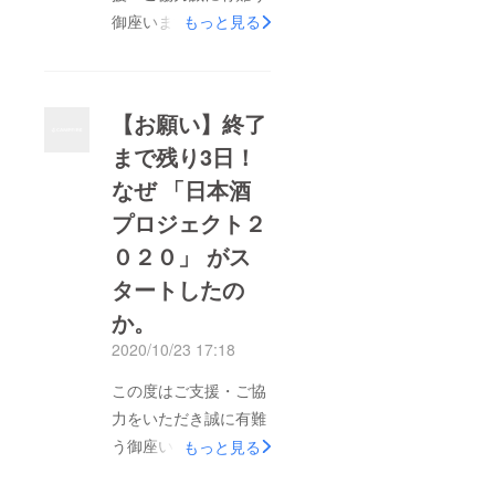
御座います。「日本酒
もっと見る
プロジェクト2020」
は、10月26日（月）
23:59をもって終了い
【お願い】終了
たします。残り僅かで
まで残り3日！
は御座いますが、最後
なぜ 「日本酒
までよろしくお願いし
ます！「日本酒プロ
プロジェクト２
ジェクト2020」運営
０２０」 がス
事務局株式会社Agnavi
タートしたの
玄成秀
か。
2020/10/23 17:18
この度はご支援・ご協
力をいただき誠に有難
う御座います。「日本
もっと見る
酒プロジェクト