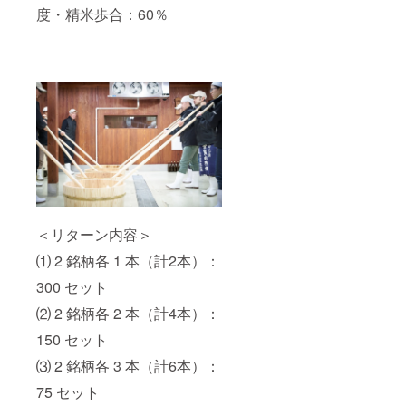
度・精米歩合：60％
＜リターン内容＞
⑴ 2 銘柄各 1 本（計2本）：
300 セット
⑵ 2 銘柄各 2 本（計4本）：
150 セット
⑶ 2 銘柄各 3 本（計6本）：
75 セット