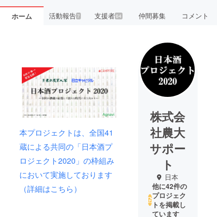
活動報告
支援者
仲間募集
コメント
ホーム
7
64
株式会
社農大
本プロジェクトは、全国41
サポー
蔵による共同の「日本酒プ
ロジェクト2020」の枠組み
ト
において実施しております
日本
他に42件の
（詳細はこちら）
プロジェク
トを掲載し
ています