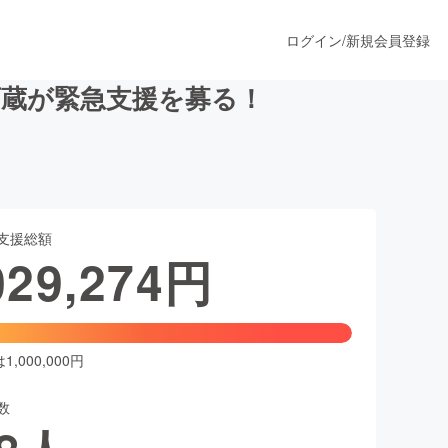
ログイン
/
新規会員登録
酒蔵が緊急支援を募る！
うすぐ公開されます
支援総額
プロダクト
029,274
円
ファッション
スポーツ
,000,000円
数
ア
ソーシャルグッド