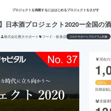
プロジェクトを掲載するには
はじめる
プロジェクトをさがす
】日本酒プロジェクト2020ー全国の
株式会社農大サポート
フード・飲食店
コロナサポートプログラム対象
注目のリターン
注目の新着プロジェクト
募集終了が近いプロジェクト
も
現在の
音楽
舞台・パフォーマンス
1,
ゲーム・サービス開発
フード・飲食店
102%
書籍・雑誌出版
アニメ・漫画
目標金額は1
支援者
チャレンジ
ビューティー・ヘルスケ