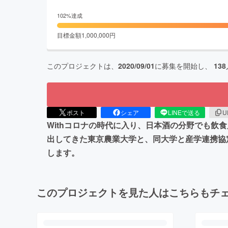
102
%達成
目標金額
1,000,000
円
このプロジェクトは、
2020/09/01
に募集を開始し、
138
ポスト
シェア
LINEで送る
U
Withコロナの時代に入り、日本酒の分野でも
出してきた東京農業大学と、同大学と産学連携協
します。
このプロジェクトを見た人はこちらもチ