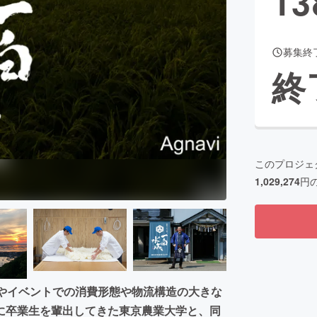
13
募集終
CAMPFIRE for Social Good
CAMPFIRE Creation
終
CAMPFIREふるさと納税
machi-ya
コミュニティ
このプロジェ
1,029,274
円
店やイベントでの消費形態や物流構造の大きな
に卒業生を輩出してきた東京農業大学と、同