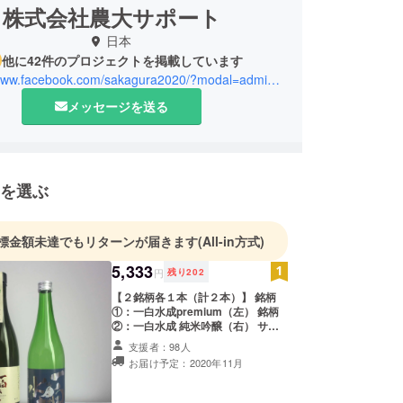
株式会社農大サポート
日本
他に42件のプロジェクトを掲載しています
https://www.facebook.com/sakagura2020/?modal=admin_todo_tour
メッセージを送る
を選ぶ
標金額未達でもリターンが届きます
(All-in方式)
5,333
円
残り
202
【２銘柄各１本（計２本）】 銘柄
①：一白水成premium（左） 銘柄
②：一白水成 純米吟醸（右） サイ
ズ：4合瓶720ml ※ 送料込み ※ リ
支援者：98人
ターン発送は2020年11月を予定し
お届け予定：2020年11月
ております ※ 20歳未満の飲酒は法律
で禁止されています ※ 配送日時の指
定は致しかねます。ご了承くださ