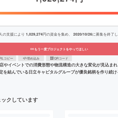
人の支援により
1,029,274
円の資金を集め、
2020/10/26
に募集を終了し
もう一度プロジェクトをやってほしい
RLコピー
埋め込み
QRコード
飲食店やイベントでの消費形態や物流構造の大きな変化が見込ま
定を結んでいる日立キャピタルグループが優良銘柄を作り続け
ェックしています