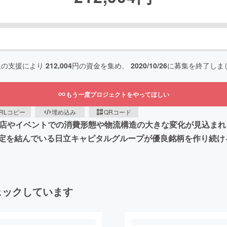
人の支援により
212,004
円の資金を集め、
2020/10/26
に募集を終了しま
もう一度プロジェクトをやってほしい
RLコピー
埋め込み
QRコード
飲食店やイベントでの消費形態や物流構造の大きな変化が見込ま
定を結んでいる日立キャピタルグループが優良銘柄を作り続け
ェックしています