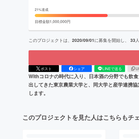
21
%達成
目標金額
1,000,000
円
このプロジェクトは、
2020/09/01
に募集を開始し、
33
ポスト
シェア
LINEで送る
U
Withコロナの時代に入り、日本酒の分野でも
出してきた東京農業大学と、同大学と産学連携協
します。
このプロジェクトを見た人はこちらもチ