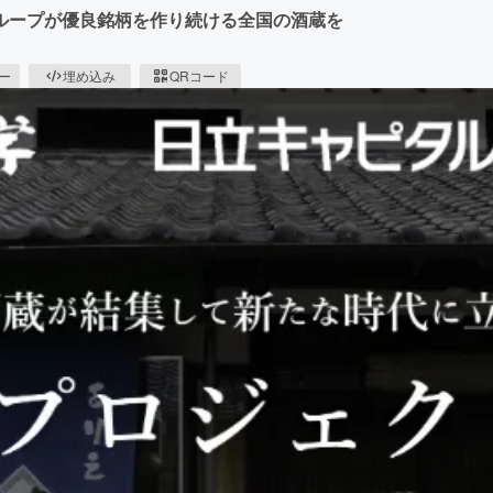
ループが優良銘柄を作り続ける全国の酒蔵を
ピー
埋め込み
QRコード