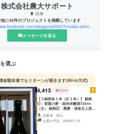
株式会社農大サポート
日本
他に42件のプロジェクトを掲載しています
https://www.facebook.com/sakagura2020/?modal=admin_todo_tour
メッセージを送る
を選ぶ
標金額未達でもリターンが届きます
(All-in方式)
4,413
円
残り
274
【２銘柄各１本（計２本）】 銘柄
①：普賢の夢・純米吟醸酒720ml
（左） 銘柄②：萬勝・清泉石上流・
特別純米酒720ml（右） サイズ：4
支援者：26人
合瓶720ml ※ 送料込み ※ リターン発
お届け予定：2020年11月
送は2020年11月を予定しておりま
す ※ 20歳未満の飲酒は法律で禁止さ
れています ※ 配送日時の指定は致し