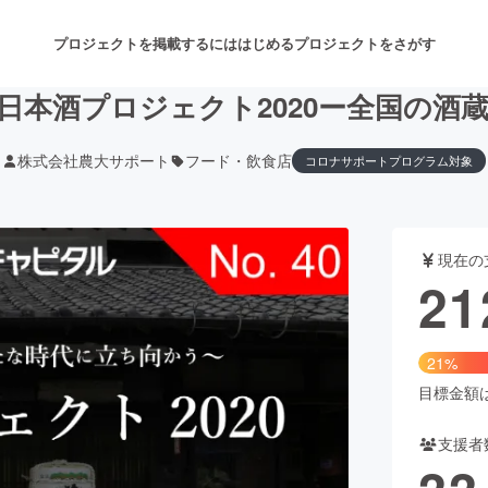
プロジェクトを掲載するには
はじめる
プロジェクトをさがす
日本酒プロジェクト2020ー全国の酒
株式会社農大サポート
フード・飲食店
コロナサポートプログラム対象
注目のリターン
注目の新着プロジェクト
募集終了が近いプロジェクト
も
現在の
音楽
舞台・パフォーマンス
21
ゲーム・サービス開発
フード・飲食店
21%
書籍・雑誌出版
アニメ・漫画
目標金額は1
支援者
チャレンジ
ビューティー・ヘルスケ