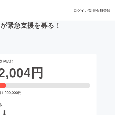
ログイン
/
新規会員登録
蔵が緊急支援を募る！
うすぐ公開されます
支援総額
プロダクト
2,004
円
ファッション
スポーツ
,000,000円
数
ア
ソーシャルグッド