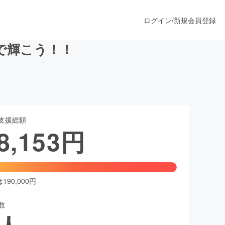
ログイン
/
新規会員登録
で輝こう！！
うすぐ公開されます
支援総額
プロダクト
8,153
円
ファッション
スポーツ
90,000円
数
ア
ソーシャルグッド