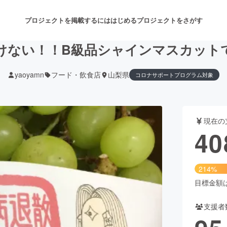
プロジェクトを掲載するには
はじめる
プロジェクトをさがす
けない！！B級品シャインマスカット
yaoyamn
フード・飲食店
山梨県
コロナサポートプログラム対象
注目のリターン
注目の新着プロジェクト
募集終了が近いプロジェクト
も
現在の
音楽
舞台・パフォーマンス
40
ゲーム・サービス開発
フード・飲食店
214%
書籍・雑誌出版
アニメ・漫画
目標金額は1
支援者
チャレンジ
ビューティー・ヘルスケ