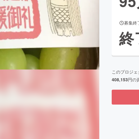
95
募集終
CAMPFIRE for Social Good
CAMPFIRE Creation
終
CAMPFIREふるさと納税
machi-ya
コミュニティ
このプロジェ
408,153
円の