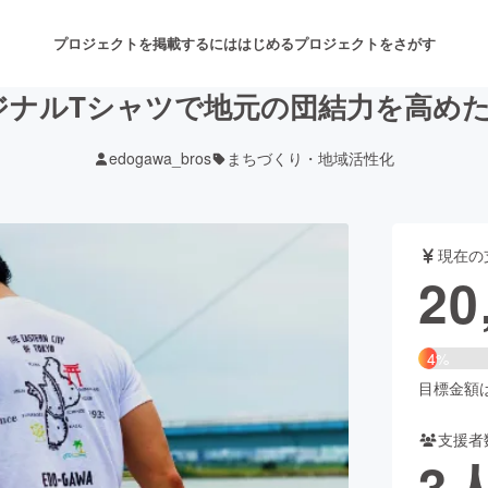
プロジェクトを掲載するには
はじめる
プロジェクトをさがす
ナルTシャツで地元の団結力を高めた
edogawa_bros
まちづくり・地域活性化
注目のリターン
注目の新着プロジェクト
募集終了が近いプロジェクト
も
現在の
音楽
舞台・パフォーマンス
20
ゲーム・サービス開発
フード・飲食店
4%
書籍・雑誌出版
アニメ・漫画
目標金額は5
支援者
チャレンジ
ビューティー・ヘルスケ
3