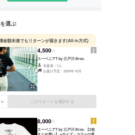
を選ぶ
標金額未達でもリターンが届きます
(All-in方式)
4,500
円
スーベニアT by 江戸川 Bros.
支援者：1人
お届け予定：2020年10月
このリターンを選択する
る
8,000
円
スーベニアT by 江戸川 Bros. 【2枚
まとめ買い】 ※サイズ・カラーの異