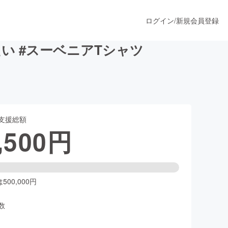
ログイン
/
新規会員登録
い #スーベニアTシャツ
うすぐ公開されます
支援総額
プロダクト
,500
円
ファッション
スポーツ
00,000円
数
ア
ソーシャルグッド
人