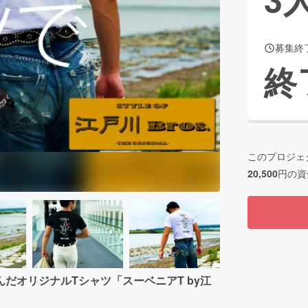
募集終
CAMPFIRE for Social Good
CAMPFIRE Creation
終
CAMPFIREふるさと納税
machi-ya
コミュニティ
このプロジェ
20,500
円の資
だオリジナルTシャツ「スーベニアT by江