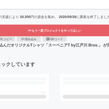
の支援により
20,500
円の資金を集め、
2020/09/28
に募集を終了しまし
もう一度プロジェクトをやってほしい
RLコピー
埋め込み
QRコード
だオリジナルTシャツ「スーベニアT by江戸川 Bros.」 が
ェックしています