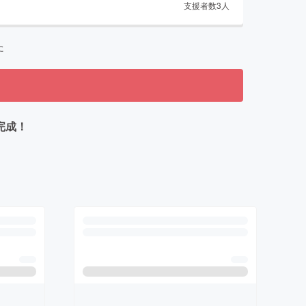
支援者数
3
人
た
完成！