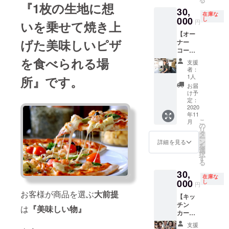
し・お
しま
『1枚の生地に
想
30,
会計に
す。普
在庫な
加え、
000
段の感
し
円
いを乗せて焼き上
お飲み
謝の気
【オー
物の作
持ちを
げた美味しいピザ
ナー
成や
人力車
コー
トッピ
でお伝
ス】 1
を食べられる場
ング
えくだ
支援
日キッ
等、
さい。
者：
チン
キッチ
＊有効
1人
所』です。
カー裏
ンカー
期限：
お届
オー
業務の
2020年
け予
ナー体
一通り
定：
11月〜
験(写真
2020
をご体
2021年
年11
&動画撮
験頂け
11月 ＊
こ
月
影付き)
ます。
の
イベン
リ
出来る
＊飽き
タ
ト情報
ー
権利
たらい
ン
はメー
詳細を見る
を
オープ
つでも
選
ルにて
択
ン準備
止めて
す
お送り
る
→接
大丈夫
致しま
30,
客・調
です ＊
す。
在庫な
理→締
000
賄い付
し
円
め作業
き&お店
お客様が商品を選ぶ
大前提
【キッ
→売上
のドリ
チン
計算 上
ンク飲
は
『美味しい物』
カー呼
記のお
み放題
び寄せ
好きな
です ＊
支援
コー