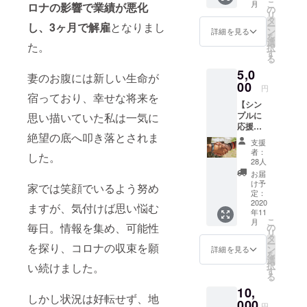
こ
月
ロナの影響で業績が悪化
×3枚)を
となり
の
リ
ご自宅
ます ＊
タ
し、3ヶ月で解雇
となりまし
ー
にお届
クール
ン
詳細を見る
を
け ＊ご
便での
選
た。
択
本人以
発送と
す
る
外でも
なりま
5,0
ご利用
す ＊送
妻のお腹には新しい生命が
頂けま
00
料込み
円
す ＊営
宿っており、幸せな将来を
【シン
業場
プルに
思い描いていた私は一気に
所・ス
応援
ケ
絶望の底へ叩き落とされま
コー
ジュー
支援
ス】五
ルが決
者：
した。
十嵐快
まり次
28人
より、
第、
お届
感謝の
メール
け予
家では笑顔でいるよう努め
メッ
にてご
定：
セージ
2020
連絡致
ますが、気付けば思い悩む
年11
をメー
します
こ
月
ルにて
毎日。情報を集め、可能性
＊チ
の
リ
送らせ
ケット
タ
ー
を探り、コロナの収束を願
て頂き
有効期
ン
詳細を見る
を
ます。
限：
選
択
い続けました。
（＋
2020年
す
る
キッチ
11月〜
10,
ンカー
2021年
しかし状況は好転せず、地
事業が
000
3月
円