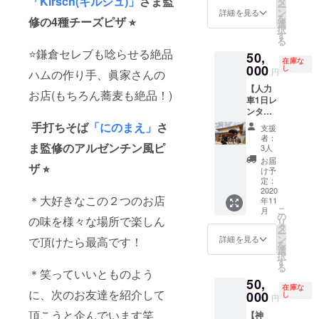
「Kirsch(キルシュ)」
さま監
タ
専用の
期限：
ー
新年会
付け込
ン
机と椅
詳細を見る
2020年
を
修の4種チーズピザ ⭐︎
にもお
み ＊
選
子、パ
11月〜
択
使い頂
キッチ
す
ラソル
2021年
る
けま
ンカー
もご用
3月（平
⭐️鎌倉セレブも唸らせる絶品
50,
す。ア
出動交
意致し
日限
在庫な
ツアツ
000
通費込
し
ます ＊
定）
円
ハムの作り手、眞家さんの
ピザで
＊茨
売上−場
【人力
盛り上
城・福
所代の
お店(もちろん蕎麦も絶品！)
車1日レ
がる事
島・栃
60%を
ンタル
間違い
木県内
体験日
コー
なし！
手打ちそば
「にのまえ」
さ
（他都
当日に
支援
ス】絵
ご要望
府県は
お礼と
者：
になる
ま監修のアルゼンチン風ピ
にお応
要相
3人
してお
水戸プ
えし再
談） ＊
渡し致
お届
ザ ⭐︎
ロジェ
販致し
場所代
け予
します
クトの
ます。
定：
がかか
＊週間
人力車
2020
(いち早
る場合
スケ
＊大好きなこの２つのお店
年11
を１日
く支援
は負担
ジュー
こ
月
レンタ
を決め
の
をお願
ルを
の味を様々な場所で楽しん
リ
ルでき
ていた
タ
い致し
メール
ー
る権利
だいた
ン
ます
詳細を見る
で頂けたら最高です！
でお送
を
(俥夫付
方の為
選
り致し
択
き) 記念
に、今
す
ますの
る
日の撮
＊笑っていいとものよう
回は若
で、好
50,
影やプ
干の値
きな場
在庫な
に、次のお友達を紹介して
ロポー
000
上げを
し
所の時
円
ズなど
させて
にご参
頂こうと企んでいます笑
【神
一生の
頂きま