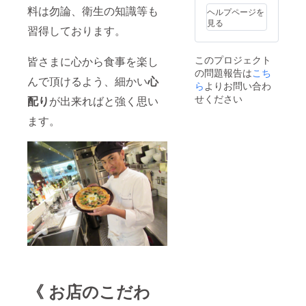
料は勿論、衛生の知識等も
ヘルプページを
見る
習得しております。
このプロジェクト
皆さまに心から食事を楽し
の問題報告は
こち
んで頂けるよう、細かい
心
ら
よりお問い合わ
せください
配り
が出来ればと強く思い
ます。
《 お店のこだわ