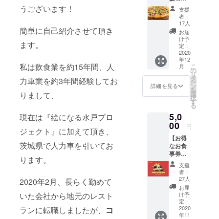
クーポ
ス】 名
メール
うございます！
ンのご
支援
物あん
にてご
利用は
者：
肝ピザ
連絡致
17人
お店に
簡単に自己紹介させて頂き
をご自
します
来てい
お届
宅に発
＊有効
け予
ただく
ます。
送！
期限：
定：
事が条
「応援
2020
2020年
件です
年12
したい
11月〜
＊車に
私は飲食業を約15年間、人
こ
月
けどお
2021年
の
お名前
リ
店には
3月
タ
ペイン
力車業を約3年間経験してお
ー
行けな
ン
詳細を見る
ト権は
を
い、で
選
りまして、
対象外
択
も食べ
す
とさせ
る
てみた
ていた
5,0
い！」
現在は『絵になる水戸プロ
だきま
とのリ
00
す。
円
ジェクト』に加えて頂き、
クエス
【お得
トにお
茨城県で人力車を引いてお
なお食
応え致
事券
しま
ります。
コー
す！ ＊
支援
ス】
写真は
者：
キッチ
イメー
27人
2020年2月、長らく勤めて
ンカー
ジです
お届
お食事
＊ご自
いた会社から地元のレスト
け予
券6000
宅で焼
定：
円分
2020
ランに転職しましたが、
コ
いて頂
年11
(2000円
く商品