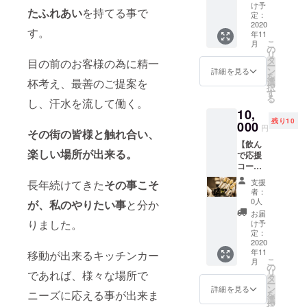
＊1日1
しま
け予
たふれあい
を持てる事で
枚限り
す。）
定：
＊初回
2020
す。
年11
ご利用
こ
月
日から
の
リ
30日間
タ
目の前のお客様の為に精一
ー
＊営業
ン
詳細を見る
を
場所に
杯考え、最善のご提案を
選
択
来てい
す
る
し、汗水を流して働く。
ただく
10,
事が条
残り10
件です
000
円
その街の皆様と触れ合い、
＊営業
【飲ん
場所・
楽しい場所が出来る。
で応援
スケ
コー
ジュー
ス】グ
ルが決
支援
長年続けてきた
その事こそ
ラスワ
まり次
者：
イン1ヶ
第、
0人
が、私のやりたい事
と分か
月フ
メール
お届
リーパ
にてご
りました。
け予
ス ＊1
連絡致
定：
日に2杯
2020
します
年11
移動が出来るキッチンカー
まで ＊
こ
月
有効期
の
リ
であれば、様々な場所で
限：初
タ
ー
回ご利
ン
詳細を見る
ニーズに応える事が出来ま
を
用日か
選
択