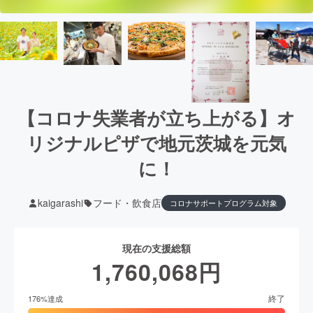
【コロナ失業者が立ち上がる】オ
リジナルピザで地元茨城を元気
に！
kaigarashi
フード・飲食店
コロナサポートプログラム対象
現在の支援総額
1,760,068
円
終了
176
%達成