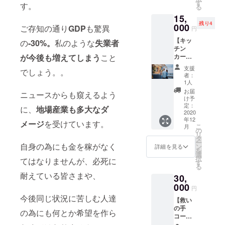
ら30日
す
す。
る
間 ＊営
15,
業場所
残り4
に来て
000
ご存知の通り
GDP
も驚異
円
いただ
【キッ
く事が
の
-
30%。
私のような
失業者
チン
条件で
が今後も増えてしまう
こと
カーク
す ＊営
ルー
業場
支援
でしょう。。
コース
所・ス
者：
(復
ケ
1人
活！)】
ジュー
お届
ニュースからも窺えるよう
〈NEXT
ルが決
け予
GOAL
まり次
定：
に、
地場産業も多大なダ
〉 1日
2020
第、
年12
キッチ
メール
メージ
を受けています。
こ
月
ンカー
にてご
の
リ
接客・
連絡致
タ
ー
調理体
自身の為にも金を稼がなく
します
ン
詳細を見る
を
験(写真
選
択
てはなりませんが、必死に
&動画撮
す
る
影付き)
耐えている皆さまや、
30,
出来る
権利 自
000
円
分が考
今後同じ状況に苦しむ人達
【救い
えた、
の手
その日
の為にも何とか希望を作ら
コー
限りの
ス】
オリジ