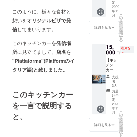
イベン
定：
す。今
トで、
2020
回はお
このように、様々な食材と
年11
大切な
花の手
こ
月
人を乗
の
配も致
想いを
オリジナルピザで発
リ
せて、
タ
します
ー
人力車
ン
ので何
詳細を見る
信
してまいります。
を
を引け
選
卒ご了
択
る権
す
承くだ
る
（写真&
このキッチンカーを
発信場
さいま
15,
動画&俥
せ。）
在庫な
夫のサ
所
に見立てまして、
店名を
000
し
有効期
円
ポート
限：
"Piattaforma"(Platformのイ
【キッ
付き）
2020年
チン
恋人や
11月〜
タリア語)と致しました。
カーク
奥様、
2021年
ルー
お父様
4月 ＊
支援
コー
お母
水戸駅
者：
ス】1日
様、お
3人
から
キッチ
じい
50km圏
お届
このキッチンカー
ンカー
ちゃん
け予
内(圏外
接客・
おばあ
定：
は要相
を一言で説明する
調理体
2020
ちゃん
談) ＊人
年11
験(写真
にとっ
力車輸
こ
月
と、
&動画撮
て思い
の
送費・
リ
影付き)
出の1日
タ
俥夫人
ー
出来る
になる
ン
詳細を見る
件費込
を
権利 商
事をお
選
み
択
品お渡
約束致
す
る