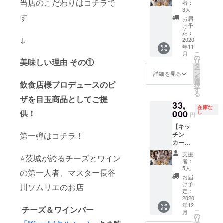
箇所全
当店のこだわりはコチラで
売上の
者：
ス】プ
てにご
50%を
3人
す
ライ
参加頂
体験日
お届
ベート
けま
当日に
け予
BBQに
す。見
定：
お礼と
↓
キッチ
2020
学だけ
してお
年11
ンカー
でも可
渡し致
こ
月
を呼べ
です
の
します
美味しい理由 その①
リ
る権 忘
し、
タ
＊ご自
ー
新年会
オー
ン
身の交
詳細を見る
を
にもお
ナーっ
選
通費は
飲食店様プロデュースのピ
択
使い頂
ぽく
す
ご負担
る
けま
ゆっく
ザを目玉商品としてご提
くださ
33,
す。ア
りと現
い ＊週
在庫な
ツアツ
供！
000
れて飲
し
間スケ
円
ピザで
んでる
ジュー
【キッ
盛り上
だけで
ルを
第一弾はコチラ！
チン
がる事
もOKで
メール
カー呼
間違い
す笑 ＊
でお送
び寄せ
なし！
ピザ食
り致し
支援
⭐️茨城が誇るチーズとワイン
コー
＊美味
べ放題
ますの
者：
ス】プ
しいピ
＆ドリ
5人
で、好
の第一人者、マスター長谷
ライ
ザ４
ンク飲
きな場
お届
ベート
枚・ソ
み放題
け予
所の時
川ソムリエのお店
BBQに
ムリエ
定：
(ご本人
にご参
キッチ
2020
サービ
のみ) ＊
加くだ
年12
ンカー
ス・ゴ
チーズ＆ワインバー
オー
さい。
こ
月
を呼べ
ミ処
の
ナー様
＊有効
リ
る権 忘
理・片