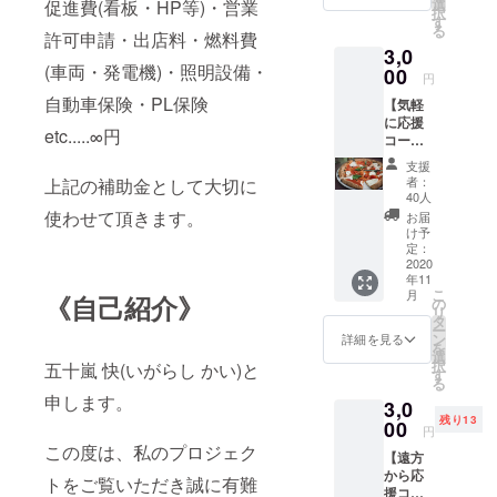
致しま
選
促進費(看板・HP等)・営業
択
めてお
した。
す
る
もてな
許可申請・出店料・燃料費
でも、
3,0
し致し
ご無理
(車両・発電機)・照明設備・
ます。
00
のない
円
＊イベ
ように
自動車保険・PL保険
【気軽
ント情
お願い
に応援
報は
致しま
etc.....∞円
コー
メール
す。
ス】
にてお
（余裕
支援
キッチ
送り致
があれ
者：
上記の補助金として大切に
ンカー
しま
ば追加
40人
お食事
す。 ＊
使わせて頂きます。
のご支
お届
券2000
有効期
援をお
け予
円分 ＋
限：
定：
願いし
お礼の
2020
2020年
ます！
年11
メール
11月〜
笑） お
こ
月
《自己紹介》
＊ご本
2021年
の
礼の
リ
人以外
11月
タ
メール
ー
でもご
ン
＋1ドリ
詳細を見る
を
利用頂
選
ンク
択
五十嵐 快(いがらし かい)と
けます
す
クーポ
る
＊営業
ンを
申します。
3,0
場所・
メール
残り13
スケ
00
にてお
円
ジュー
送り致
この度は、私のプロジェク
【遠方
ルが決
しま
から応
まり次
トをご覧いただき誠に有難
す。 ＊
援コー
第、