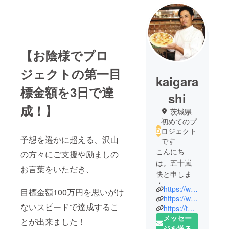
【お陰様でプロ
ジェクトの第一目
kaigara
標金額を3日で達
shi
成！】
茨城県
初めてのプ
ロジェクト
予想を遥かに超える、沢山
です
こんにち
の方々にご支援や励ましの
は。五十嵐
お言葉をいただき、
快と申しま
す。
https://www.instagram.com/kai_piattaforma
目標金額100万円を思いがけ
https://www.facebook.com/kai.igarashi
ないスピードで達成するこ
現在は茨城
https://twitter.com/kai_igarashi
メッセー
県高萩市を
とが出来ました！
ジを送る