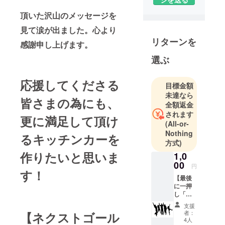
拠点に石窯
ピザのキッ
頂いた沢山のメッセージを
チンカー業
見て涙が出ました。心より
を営んでお
リターンを
感謝申し上げます。
ります。
選ぶ
クラウド
ファンディ
応援してくださる
目標金額
ングにて沢
未達なら
皆さまの為にも、
山のご支援
全額返金
を頂き、事
されます
更に満足して頂け
業をスター
(All-or-
Nothing
トする事が
るキッチンカーを
方式)
出来まし
作りたいと思いま
1,0
た。
00
円
す！
私が皆さま
【最後
に一押
からご支援
し「頑
ご協力を頂
張
支援
れ！」
いたよう
者：
【ネクストゴール
コー
4人
に、私も出