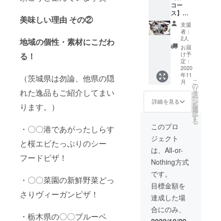
加くだ
コー
思い出
した。
さい。
ス】
にどう
その分
＊もし
美味しい理由 その②
オープ
ぞ。打
ピザを
営業場
支援
ン時に
ち合わ
増やし
者：
所にご
シャン
せも私
ており
2人
地域の個性・素材にこだわ
提案が
パンを
がとこ
ます。
お届
ありま
皆さん
とんお
ご了承
け予
る！
した
に振る
付き合
定：
くださ
ら、ご
舞える
2020
い致し
いま
相談く
年11
権＋
（茨城県は勿論、他県の隠
ます。
せ。) ＊
ださい
こ
月
シャン
有効期
の
美味し
ませ ＊
リ
れた逸品もご紹介してまい
パン5本
限：
タ
いピザ5
有効期
ー
人生初
2020年
ン
枚・ソ
詳細を見る
限：
を
ります。）
のオー
11月〜
選
ムリエ
2020年
択
プニン
2021年
す
サービ
11月〜
る
グイベ
4月 ＊
ス・ゴ
このプロ
2021年
・〇〇港であがったしらす
ントで
水戸駅
ミ処
3月（土
ジェクト
す。是
から
理・片
と桜エビたっぷりのシー
日祝
非、一
50km圏
付け込
は、All-or-
可）
緒に盛
内(圏外
フードピザ！
み ＊
Nothing方式
り上げ
は要相
キッチ
てくだ
談) ＊人
ンカー
です。
・〇〇菜園の新鮮野菜どっ
さ
力車輸
出動交
目標金額を
い！！
送費・
通費込
さりヴィーガンピザ！
(記念撮
俥夫人
＊茨
達成した場
影付
件費込
城・福
合にのみ、
き。後
み
島・栃
・栃木県の〇〇ブルーベ
日、写
木県内
2020/10/29