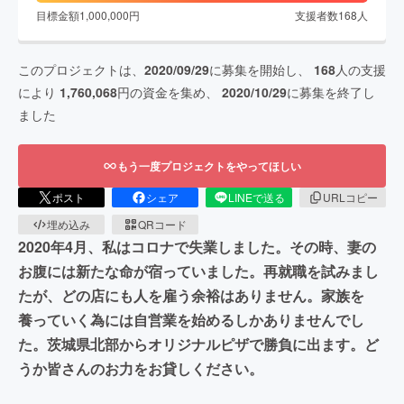
目標金額
1,000,000
円
支援者数
168
人
このプロジェクトは、
2020/09/29
に募集を開始し、
168
人の支援
により
1,760,068
円の資金を集め、
2020/10/29
に募集を終了し
ました
もう一度プロジェクトをやってほしい
ポスト
シェア
LINEで送る
URLコピー
埋め込み
QRコード
2020年4月、私はコロナで失業しました。その時、妻の
お腹には新たな命が宿っていました。再就職を試みまし
たが、どの店にも人を雇う余裕はありません。家族を
養っていく為には自営業を始めるしかありませんでし
た。茨城県北部からオリジナルピザで勝負に出ます。ど
うか皆さんのお力をお貸しください。