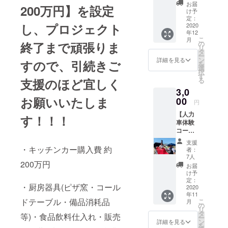
ス】
お届
200万円】を設定
来る限り皆
[Next
け予
goal] 最
定：
さまの挑戦
し、プロジェクト
後に背
2020
を応援した
年12
中を一
こ
月
いと思いま
押しし
終了まで頑張りま
の
リ
ていた
タ
す。
ー
だける
ン
詳細を見る
すので、
引続きご
を
方の為
選
択
のリ
どうぞ宜し
す
支援のほど
宜しく
る
ターン
くお願いい
3,0
です。
たします！
お願いいたしま
「何と
00
円
か協力
【人力
した
す！！！
車体験
い！」
コー
とお考
ス】 絵
えの皆
支援
になる
さま、
・キッチンカー購入費 約
者：
水戸プ
誠に有
7人
200万円
ロジェ
難うご
お届
クトの
ざいま
け予
イベン
す。 お
定：
・厨房器具(ピザ窯・コール
トで人
2020
気軽に
年11
力車に
ご支援
ドテーブル・備品消耗品
こ
月
ご乗車
頂ける
の
リ
頂ける
コース
タ
等)・食品飲料仕入れ・販売
ー
権利。
を作成
ン
詳細を見る
を
心を込