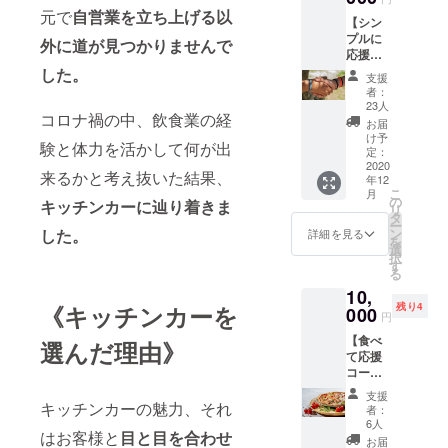
始まる
元で
自営業
を立ち上げる以
【シン
までの
プルに
メイキ
外に道が見つかりませんで
応援
ング動
コース
した。
画を
支援
(強)】五
メール
者：
十嵐快
にてお
23人
コロナ禍の中、飲食業の経
より、
送り致
お届
感謝の
しま
け予
験と体力を活かして何が出
メッ
す。）
定：
セージ
2020
来るかと考え抜いた結果、
年12
を手紙
こ
月
にて送
の
キッチンカーに辿り着きま
リ
らせて
タ
ー
頂きま
した。
ン
詳細を見る
を
す。
選
択
（＋
す
る
キッチ
10,
ンカー
《キッチンカーを
残り4
事業が
000
円
始まる
【食べ
までの
選んだ理由》
て応援
メイキ
コー
ング動
ス】本
画を
支援
日のピ
キッチンカーの魅力、それ
メール
者：
ザ1ヶ月
にてお
6人
はお客様と
目と目を合わせ
無料権
送り致
お届