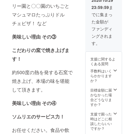
真を車
（他都
リー園と〇〇園のいちごと
23:59:59
ま
内に掲
府県は
示させ
マシュマロたっぷりドル
要相
でに集まっ
て頂き
談） ＊
た金額が
ます）
チェピザ！ など
場所代
＊シャ
がかか
ファンディ
ンパン5
る場合
ングされま
美味しい理由 その③
本とグ
は負担
ラスを
をお願
す。
ご用意
い致し
こだわりの窯で焼き上げま
致しま
ます
す ＊
す！
支援に関するよ
オープ
くある質問
ンの日
程・場
手数料はいく
約500度の熱を発する石窯で
所は決
らかかります
まり次
焼き上げ、本場の味を堪能
か？
第ご連
して頂きます。
絡致し
目標金額に届
ます
かなかった場
合どうなりま
美味しい理由 その④
すか？
支援で困った
ソムリエのサービス力！
時はどこに相
談したらいい
ですか？
お任せください。食品や飲