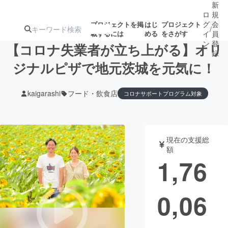
新
ロ
規
グ
会
プロジェクトを掲
はじ
プロジェクト
/
載するには
める
をさがす
イ
員
ン
登
【コロナ失業者が立ち上がる】オリ
録
ジナルピザで地元茨城を元気に！
人気のプロ
注目のリ
注目の新着プロ
募集終了が近いプ
もうすぐ公開
kaigarashi
フード・飲食店
コロナサポートプログラム対象
ジェクト
ターン
ジェクト
ロジェクト
されます
アート・写真
音楽
現在の支援総
額
1,76
テクノロジー・ガジェット
ゲーム・サ
映像・映画
書籍・雑誌
0,06
ビジネス・起業
チャレンジ