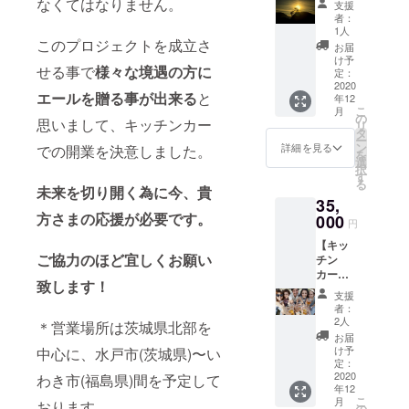
なくてはなりません。
支援
〈NEXT
ナルピ
者：
GOAL
ザも出
1人
〉 ネク
このプロジェクトを成立さ
品出来
お届
スト
ます！
け予
せる事で
様々な境遇の方に
ゴール
(材料費
定：
達成の
2020
別途) 商
エールを贈る事が出来る
と
年12
為に手
品お渡
こ
月
を差し
し・お
の
思いまして、キッチンカー
リ
伸べて
会計に
タ
ー
くださ
加え、
ン
詳細を見る
での開業を決意しました。
を
る方の
お飲み
選
択
コース
物の作
す
る
です。
未来を切り開く為に今、
貴
成や
35,
五十嵐
トッピ
方さまの応援が必要です。
快よ
000
ング
円
り、感
等、
【キッ
謝の
キッチ
ご協力のほど宜しくお願い
チン
メッ
ンカー
カー呼
セージ
業務の
致します！
び寄せ
を写真
一通り
支援
コー
付きの
をご体
者：
ス】 プ
葉書に
験頂け
2人
＊営業場所は茨城県北部を
ライ
て送ら
ます。
お届
ベート
せて頂
＊飽き
け予
中心に、水戸市(茨城県)〜い
BBQに
きま
定：
たらい
キッチ
2020
わき市(福島県)間を予定して
す。
つでも
年12
ンカー
（＋
止めて
こ
月
おります
を呼べ
キッチ
の
大丈夫