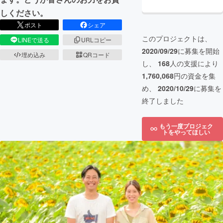
しください。
ポスト
シェア
このプロジェクトは、
LINEで送る
URLコピー
2020/09/29
に募集を開始
埋め込み
QRコード
し、
168
人の支援により
1,760,068
円の資金を集
め、
2020/10/29
に募集を
終了しました
もう一度プロジェク
トをやってほしい