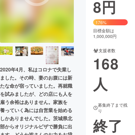
8
円
まちづくり・地域活性化
176%
CAMPFIRE for Social Good
CAMPFIRE Creation
目標金額は
1,000,000円
CAMPFIREふるさと納税
machi-ya
コミュニティ
支援者数
168
2020年4月、私はコロナで失業し
人
ました。その時、妻のお腹には新
たな命が宿っていました。再就職
を試みましたが、どの店にも人を
雇う余裕はありません。家族を
募集終了まで残
養っていく為には自営業を始める
り
しかありませんでした。茨城県北
終了
部からオリジナルピザで勝負に出
ます。どうか皆さんのお力をお貸