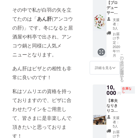
【プロ
ズなど
ンカー
で、好
デュー
一生の
出動交
その中で私が白羽の矢を立
きな場
サー
思い出
通費込
所の時
コー
てたのは「
あん肝
(アンコウ
にどう
＊茨
にご参
支援
ス】お
ぞ。打
城・福
者：
加くだ
の肝)」です。冬になると居
店でご
ち合わ
島・栃
3人
さい。
提供す
せも私
木県内
お届
＊有効
酒屋や料亭で出され、アン
るピザ
がとこ
（他都
け予
期限：
をプロ
とんお
定：
府県は
2020年
コウ鍋と同様に人気メ
デュー
2020
付き合
要相
11月〜
年11
ス出来
い致し
談） ＊
ニューとなります。
2021年
こ
月
る権 ＊
ます。
の
場所代
3月（平
リ
出数を
ご要望
タ
がかか
日限
ー
毎週報
にお応
あん肝はピザとの相性も非
ン
る場合
詳細を見る
定）
を
告致し
えし再
選
は負担
択
常に良いのです！
ます ＊
販致し
す
をお願
る
プロ
ます。
い致し
10,
デュー
（いち
ます
在庫な
私はソムリエの資格を持っ
スした
000
早く支
し
円
商品の
援を決
ておりますので、ピザに合
【車夫
税別売
めてい
なりき
上5%を
ただい
わせたワインをご用意し
りコー
差し上
た方の
ス】絵
げます
為に、
て、皆さまに是非楽しんで
支援
になる
＊商品
若干の
者：
水戸プ
提供予
頂きたいと思っておりま
値上げ
5人
ロジェ
定：12
をして
お届
す！
クトの
月〜2月
おりま
け予