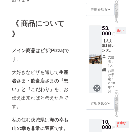
リ
る権 忘
ンカー
タ
です ＊
ー
新年会
事業が
ン
賄い付
詳細を見る
を
にもお
始まる
選
き&お店
択
使い頂
までの
す
のドリ
《 商品について
る
けま
メイキ
ンク飲
53,
す。ア
ング動
み放題
》
残り4
ツアツ
000
画を
です ＊
円
ピザで
メール
売上の
【人力
盛り上
にてお
40%を
車1日レ
がる事
送り致
体験日
メイン商品はピザ(Pizza)
で
ンタル
間違い
しま
当日に
コー
なし！
す。）
お礼と
支援
す。
ス】絵
ご要望
してお
者：
になる
にお応
1人
渡し致
水戸プ
えし再
します
お届
大好きなピザを通して
生産
ロジェ
販致し
け予
＊ご自
クトの
ます。
定：
者さま・飲食店さまの『想
身の交
人力車
2020
＊美味
通費は
年11
を１日
い』と『こだわり』
を、お
しいピ
ご負担
こ
月
レンタ
ザ6枚・
の
くださ
リ
伝え出来ればと考えた為で
ルでき
ソムリ
タ
い ＊週
ー
る権利
エサー
ン
詳細を見る
間スケ
を
す。
(俥夫＋
ビス・
選
ジュー
択
花束付
ゴミ処
す
ルを
る
き) 記念
理・片
メール
私の住む茨城県は
海の幸も
10,
日の撮
付け込
でお送
在庫な
影やプ
000
み ＊
し
山の幸も非常に豊富
です。
り致し
円
ロポー
キッチ
ますの