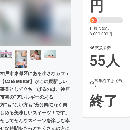
円
まちづくり・地域活性化
22%
目標金額は
CAMPFIRE for Social Good
CAMPFIRE Creation
3,000,000円
CAMPFIREふるさと納税
machi-ya
コミュニティ
支援者数
55
人
神戸市東灘区にある小さなカフェ
募集終了まで残
【Café Mutter】がこの度新しい
り
事業として立ち上げるのは、神戸
終了
市初の”アレルギーのある
方”も”ない方も”分け隔てなく楽
しめる美味しいスイーツ！です。
そしてそんなスイーツを楽しむ幸
せな時間をもっとたくさんの方に