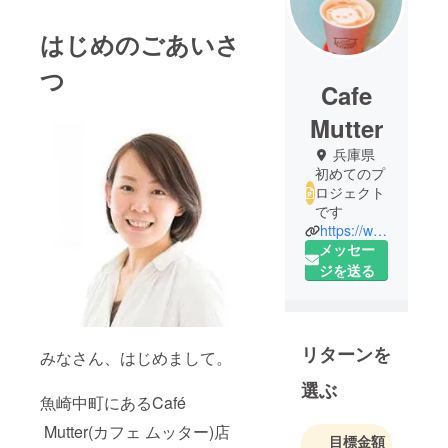
はじめのごあいさ
つ
Cafe
Mutter
兵庫県
初めてのプ
ロジェクト
です
https://www.instagram.com/cafemutter0313/
メッセー
ジを送る
リターンを
みなさん、はじめまして。
選ぶ
魚崎中町にあるCafé
Mutter(カフェ ムッター)店
目標金額