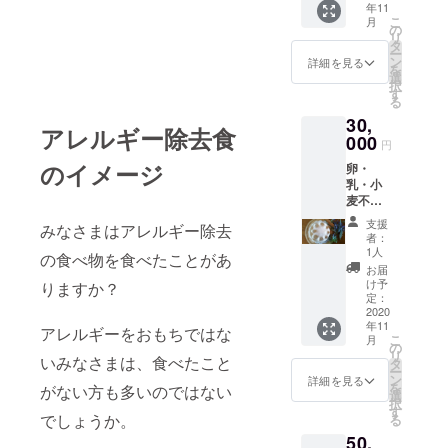
年11
慢のス
ヒー豆
こ
月
ペシャ
は挽い
の
リ
リ
てお届
タ
ー
ティー
けいた
ン
詳細を見る
を
コー
しま
選
択
ヒー豆
す。
す
る
100ℊ
30,
セッ
アレルギー除去食
ト 冷
000
円
凍便に
のイメージ
卵・
て発送
乳・小
可能
麦不使
原材料
用の生
に大
支援
みなさまはアレルギー除去
デコ
豆・ゼ
者：
レー
ラチン
1人
の食べ物を食べたことがあ
ション
を含み
お届
ケーキ
ます。
け予
りますか？
１台と
いろん
定：
２８品
2020
なお味
年11
目不使
のケー
アレルギーをおもちではな
こ
月
用のガ
キをお
の
リ
トー
いみなさまは、食べたこと
楽しみ
タ
ー
ショコ
いただ
ン
詳細を見る
を
がない方も多いのではない
ラ１
ける
選
択
台、そ
セット
す
でしょうか。
る
して、
です。
50,
卵・乳
コー