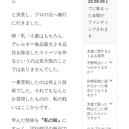
≫
23:59:59
ま
等にてご相談さ
せていただきま
でに集まっ
す。
と決意し、プロの元へ修行
た金額が
ファンディ
に行きました。
ングされま
卵・乳・小麦はもちろん、
す。
アレルギー食品最大２８品
支援に関するよ
目を除去したスイーツを作
くある質問
るというのは並大抵のこと
手数料はいく
らかかります
ではありませんでした。
か？
目標金額に届
一番苦戦したのは何より技
かなかった場
術でした。それでもなんと
合どうなりま
すか？
か習得したものの、私の戦
支援で困った
いはここからです。
時はどこに相
談したらいい
ですか？
学んだ技術を
『私の味』
に
すべく、試行錯誤の毎日で
ヘルプページを