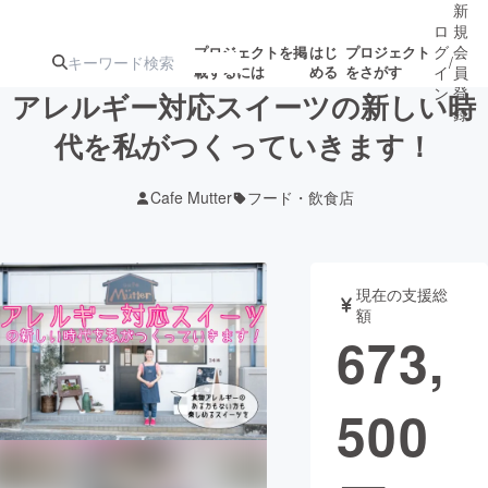
新
ロ
規
グ
会
プロジェクトを掲
はじ
プロジェクト
/
載するには
める
をさがす
イ
員
ン
登
アレルギー対応スイーツの新しい時
録
代を私がつくっていきます！
人気のプロ
注目のリ
注目の新着プロ
募集終了が近いプ
もうすぐ公開
Cafe Mutter
フード・飲食店
ジェクト
ターン
ジェクト
ロジェクト
されます
アート・写真
音楽
現在の支援総
額
673,
テクノロジー・ガジェット
ゲーム・サ
500
映像・映画
書籍・雑誌
ビジネス・起業
チャレンジ