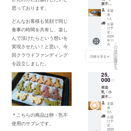
麦不使
用して
思っております。
用のレ
おりま
支援
アチー
す。ご
者：
ズケー
注意く
1人
どんなお客様も笑顔で同じ
キ１台
ださい
お届
と当店
豆は
け予
食事の時間を共有し、楽し
自慢の
挽いて
定：
スペ
2020
発送さ
んで頂けたらという想いを
年11
シャリ
せてい
こ
月
実現させたい！と思い、今
ティー
ただき
の
リ
コー
ます。
タ
ー
回クラウドファンディング
ヒー
ン
詳細を見る
を
豆 冷
選
を設立しました。
択
凍便に
す
る
て発送
25,
可能
原材料
000
円
に大
発送
豆・ゼ
乳・小
ラチン
麦不使
を含み
用の
ます。
支援
ショー
５号サ
者：
トケー
イズの
0人
＊こちらの商品は卵・乳不
キ詰め
ケーキ
お届
合わせ
となり
け予
使用のサブレです。
６種＋
ます。
定：
当店自
2020
コー