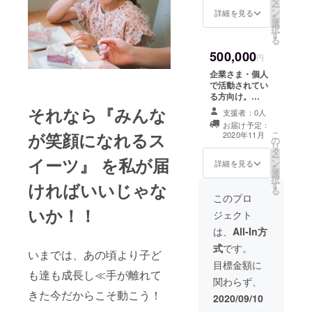
タ
て掲載・掲示さ
てお届
ー
ン
せていただきま
詳細を見る
けいた
を
選
す。 当店はお子
しま
択
す
さま連れのママ
す。
る
や主婦の方。ア
生デコ
500,000
レルギーをもつ
円
レー
方々が多くい
ション
企業さま・個人
らっしゃいま
には大
で活動されてい
す。 ターゲット
豆・ゼ
る方向け。
に近い企業の皆
ラチン
R2.11.15～
それなら『みんな
さま、ぜひご支
支援者：0人
を含み
R3.11.14の1年
援お願いいたし
お届け予定：
ます。
間、御社の広告
が笑顔になれるス
こ
ます。 ※掲示・
2020年11月
焼き
の
を店内・WEBに
リ
掲載方法につき
ドーナ
タ
て掲載・掲示さ
ー
ましてはメール
イーツ』 を私が届
ツには
ン
せていただきま
詳細を見る
を
等にてご相談さ
小麦・
選
す。 当店はお子
択
せていただきま
大豆が
ければいいじゃな
す
さま連れのママ
る
す。
含まれ
や主婦の方。ア
このプロ
ます。
レルギーをもつ
いか！！
ジェクト
方々が多くい
らっしゃいま
は、
All-In方
す。 ターゲット
式
です。
に近い企業の皆
いまでは、あの頃より子ど
さま、ぜひご支
目標金額に
も達も成長し≪手が離れて
援お願いいたし
関わらず、
ます。 ※掲示・
きた今だからこそ動こう！
掲載方法につき
2020/09/10
ましてはメール