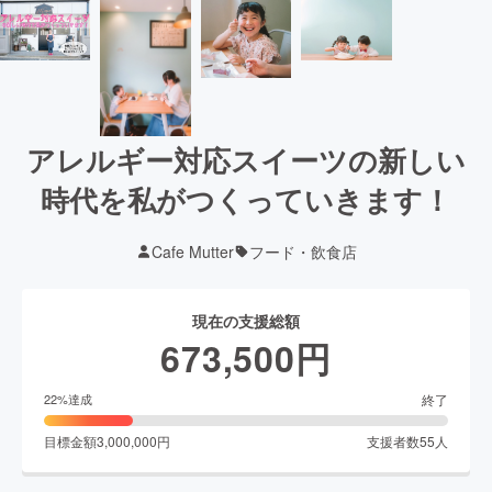
アレルギー対応スイーツの新しい
時代を私がつくっていきます！
Cafe Mutter
フード・飲食店
現在の支援総額
673,500
円
終了
22
%達成
目標金額
3,000,000
円
支援者数
55
人