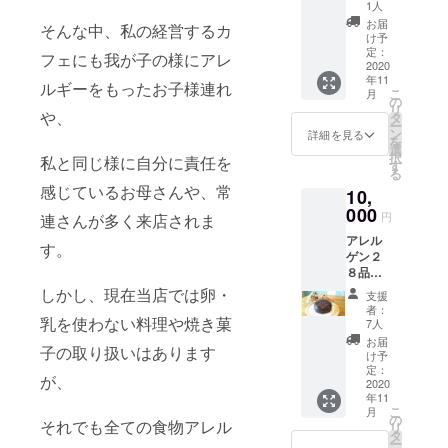
レー
1人
ション
お届
そんな中、私の経営するカ
ケーキ
け予
１台
定：
フェにも我が子の様にアレ
冷凍便
2020
年11
にて発
ルギーをもったお子様連れ
こ
月
送可能
の
リ
原材
や、
タ
ー
料に大
ン
詳細を見る
を
豆・ゼ
選
択
私と同じ様に自分に責任を
ラチン
す
る
を含み
感じているお母さんや、常
10,
ます。
５号サ
000
円
連さんが多く来店されま
イズの
アレル
ケーキ
す。
ゲン２
となり
８品目
ます。
不使用
しかし、現在当店では卵・
支援
のガ
者：
トー
乳を使わない料理や焼き菓
7人
ショコ
お届
子の取り扱いはあります
ラ１
け予
台 冷
定：
が、
凍便に
2020
年11
て発送
こ
月
可能 ５
の
それでも全ての食物アレル
リ
号サイ
タ
ー