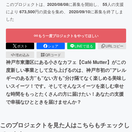
このプロジェクトは、
2020/08/08
に募集を開始し、
55
人の支援
により
673,500
円の資金を集め、
2020/09/10
に募集を終了しま
した
もう一度プロジェクトをやってほしい
ポスト
シェア
LINEで送る
URLコピー
埋め込み
QRコード
神戸市東灘区にある小さなカフェ【Café Mutter】がこの
度新しい事業として立ち上げるのは、神戸市初の”アレル
ギーのある方”も”ない方も”分け隔てなく楽しめる美味し
いスイーツ！です。そしてそんなスイーツを楽しむ幸せ
な時間をもっとたくさんの方に届けたい！あなたの支援
で幸福なひとときを届けませんか？
このプロジェクトを見た人はこちらもチェックし