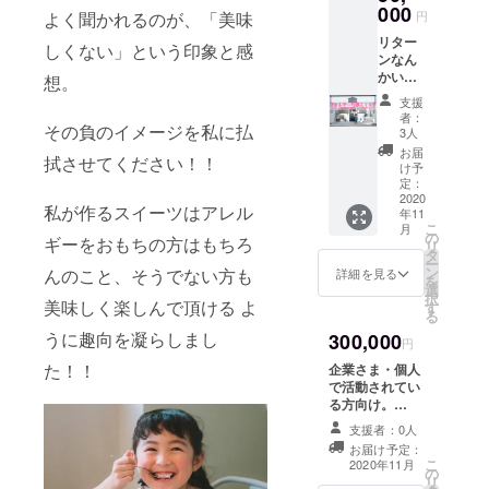
不使用
000
ヒー豆
円
よく聞かれるのが、「美味
の当店
は挽い
リター
人気
てお届
しくない」という印象と感
ンなん
№１の
けいた
かいら
焼き
想。
しま
ない
ドーナ
す。
支援
よ！！
ツの詰
者：
『がん
その負のイメージを私に払
め合わ
3人
ばれ～
せ６個
お届
拭させてください！！
♪』って
セッ
け予
応援し
ト 冷
定：
てくだ
2020
凍便に
私が作るスイーツはアレル
年11
さる方
て発送
こ
月
大募
可能
の
ギーをおもちの方はもちろ
リ
集。
原材料
タ
ー
とって
に大
ン
んのこと、そうでない方も
詳細を見る
を
も気持
豆・ゼ
選
択
ちの込
美味しく楽しんで頂ける よ
ラチン
す
る
めたお
を含み
うに趣向を凝らしまし
300,000
手紙を
ます。
円
お送り
５号サ
た！！
企業さま・個人
させて
イズの
で活動されてい
いただ
ケーキ
る方向け。
きま
となり
R2.11.15～
す。
ます。
支援者：0人
R3.5.14の半年
コー
お届け予定：
間、御社の広告
ヒー豆
こ
2020年11月
の
を店内・WEBに
は挽い
リ