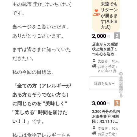
主の武市 圭(たけいち けい)
未達でも
リターン
です。
が届きま
す
(All-in
当ページをご覧いただき、
方式)
ありがとうございます。
2,000
円
店主からの感謝
まずは皆さまに知っていた
状と焼き菓子１
つを心を込めて
だきたい。
お送りします。
支援者：10人
お届け予定：
こ
私の今回の目標は、
2020年11月
の
リ
タ
ー
ン
詳細を見る
『
全ての方（アレルギーが
を
選
択
す
ある方もそうでない方も）
る
3,000
に同じものを "美味しく"
円
"楽しめる" 時間を届けた
3.300円分の店内
お食事券 利用期
い！！
』です。
限：R2.11.15～
R3.5.14
支援者：10人
私には食物アレルギーをも
お届け予定：