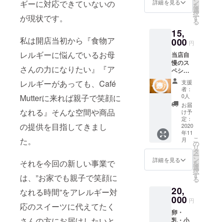
ズの
ン
詳細を見る
ギーに対応できていないの
を
ケーキ
選
択
になり
が現状です。
す
る
ます。
15,
私は開店当初から『食物ア
000
円
レルギーに悩んでいるお母
当店自
慢のス
さんの力になりたい』『ア
ペシャ
リ
レルギーがあっても、Café
支援
ティー
者：
コー
0人
Mutterに来れば親子で笑顔に
ヒー豆
お届
100ℊ＋
なれる』そんな空間や商品
け予
コー
定：
の提供を目指してきまし
ヒーに
2020
年11
あうス
こ
た。
月
イーツ
の
リ
詰め合
タ
ー
わせ
ン
詳細を見る
それを今回の新しい事業で
を
セット
選
択
こち
す
は、”お家でも親子で笑顔に
る
らの
20,
セット
なれる時間”をアレルギー対
には
000
円
応のスイーツに代えてたく
卵・
卵・
乳・小
さんの方にお届けしたいと
乳・小
麦を使