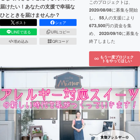
このプロジェクトは、
届けたい！あなたの支援で幸福な
2020/08/08
に募集を開始
ひとときを届けませんか？
し、
55
人の支援により
ポスト
シェア
673,500
円の資金を集
LINEで送る
URLコピー
め、
2020/09/10
に募集を
終了しました
埋め込み
QRコード
もう一度プロジェク
トをやってほしい