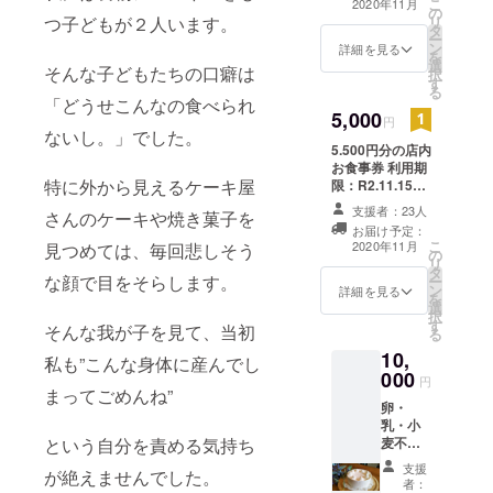
こ
2020年11月
の
つ子どもが２人います。
リ
タ
ー
ン
詳細を見る
を
選
そんな子どもたちの口癖は
択
す
る
「どうせこんなの食べられ
5,000
円
ないし。」でした。
5.500円分の店内
お食事券 利用期
特に外から見えるケーキ屋
限：R2.11.15～
R3.5.14
支援者：23人
さんのケーキや焼き菓子を
お届け予定：
こ
2020年11月
見つめては、毎回悲しそう
の
リ
タ
な顔で目をそらします。
ー
ン
詳細を見る
を
選
択
す
そんな我が子を見て、当初
る
10,
私も”こんな身体に産んでし
000
円
まってごめんね”
卵・
乳・小
という自分を責める気持ち
麦不使
用の生
支援
が絶えませんでした。
デコ
者：