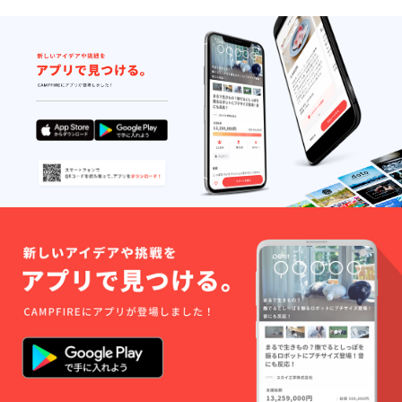
備考欄
にお名
前の記
入がな
い場合
は記載
されま
せんの
でご注
意くだ
さい。
不適切
なお名
前の記
入はお
やめく
ださ
い。