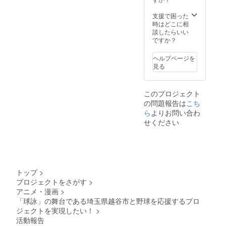
④モザ
願いし
イク
ます。
支援で困った
アート
備考欄
時はどこに相
にお名
にお名
談したらいい
前記載
前の記
ですか？
※②・③
入がな
監修中
い場合
ヘルプページを
のた
は記載
見る
め、デ
されま
ザイ
せんの
ン・仕
でご注
このプロジェクト
様は変
意くだ
の問題報告は
こち
更にな
さい。
る可能
ら
よりお問い合わ
不適切
性があ
なお名
せください
りま
前の記
す。
入はお
※④ 任
やめく
意。希
ださ
望する
い。
方は記
トップ
>
載する
プロジェクトをさがす
>
お名前
アニメ・漫画
>
を備考
欄へ記
「球詠」の舞台である埼玉県越谷市と野球を応援するプロ
入をお
ジェクトを実現したい！
>
願いし
活動報告
ます。