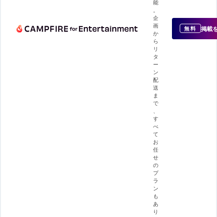
能
。
企
画
掲載
無料
か
ら
リ
タ
ー
ン
配
送
ま
で
、
す
べ
て
お
任
せ
の
プ
ラ
ン
も
あ
り