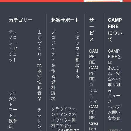
カテゴリー
起案サポート
サ
CAMP
ー
FIRE
テク
ま
プ
ス
ビ
につい
ノロ
ち
ロ
タ
ス
て
ジー
づ
ジ
ッ
・ガ
く
ェ
フ
CAM
CAMP
ジェ
り
ク
に
PFI
FIREと
ット
・
ト
相
RE
は
地
を
談
CAM
あんし
域
作
す
PFI
ん・安
活
る
る
RE
全への
性
資
コ
取り組
化
料
ミュ
み
プロ
音
請
ニ
ニュー
ダク
楽
求
ティ
ス
ト
CAM
ヘルプ
クラウドファ
フー
チ
PFI
お問い
ンディングの
ド・
ャ
RE
合わせ
ノウハウを無
飲食
レ
Crea
料で学ぼう
店
ン
tion
各種規定
CAMPFIRE