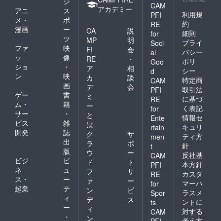
ジ
CAM
アカデミー
アニ
ス
利用規
PFI
メ・
ポ
約
RE
漫画
ー
CA
説
細則
for
ツ
MP
明
プライ
Soci
ファ
映
FI
会
バシー
al
ッ
像
RE
・
ポリ
Goo
ショ
・
ア
相
シー
d
ン
映
カ
談
特定商
CAM
画
デ
会
取引法
PFI
ゲー
書
ミ
に基づ
RE
ム・
籍
ー
く表記
for
サー
・
と
情報セ
Ente
ビス
雑
は
キュリ
rtain
開発
誌
ク
サ
ティ方
men
出
ラ
ポ
針
t
版
ウ
ー
反社基
CAM
ビジ
ビ
ド
ト
本方針
PFI
ネ
ュ
フ
サ
カスタ
RE
ス・
ー
ァ
ー
マーハ
for
起業
テ
ン
ビ
ラスメ
Spor
ィ
デ
ス
ントに
ts
ー
ィ
対する
CAM
・
ン
考え方