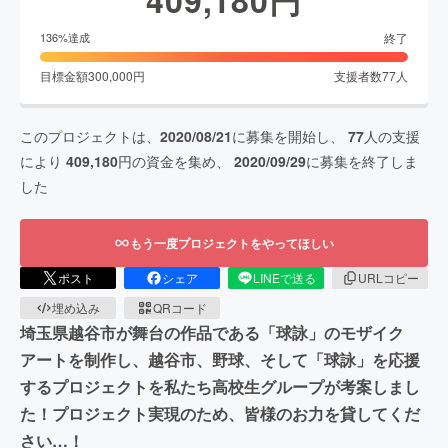
終了
136
%達成
目標金額
300,000
円
支援者数
77
人
このプロジェクトは、
2020/08/21
に募集を開始し、
77
人の支援
により
409,180
円の資金を集め、
2020/09/29
に募集を終了しま
した
もう一度プロジェクトをやってほしい
ポスト
シェア
LINEで送る
URLコピー
埋め込み
QRコード
埼玉県越谷市が舞台の作品である「球詠」のモザイク
アートを制作し、越谷市、野球、そして「球詠」を応援
するプロジェクトを私たち高校生グループが考案しまし
た！プロジェクト実現のため、皆様のお力を貸してくだ
さい…！