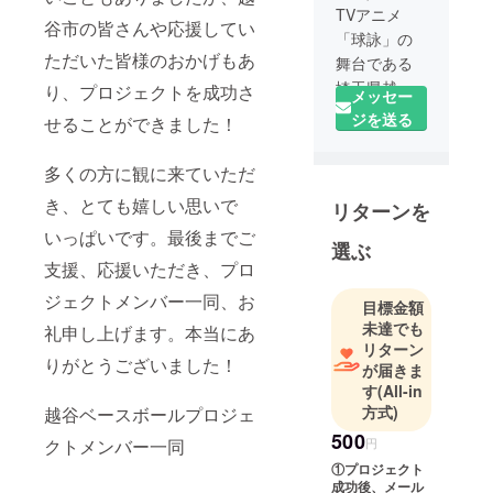
TVアニメ
谷市の皆さんや応援してい
「球詠」の
ただいた皆様のおかげもあ
舞台である
埼玉県越谷
り、プロジェクトを成功さ
メッセー
市と野球を
ジを送る
せることができました！
応援する高
校生グルー
多くの方に観に来ていただ
プ発案のプ
き、とても嬉しい思いで
リターンを
ロジェクト
です。
いっぱいです。最後までご
選ぶ
支援、応援いただき、プロ
ジェクトメンバー一同、お
目標金額
未達でも
礼申し上げます。本当にあ
リターン
りがとうございました！
が届きま
す
(All-in
方式)
越谷ベースボールプロジェ
500
円
クトメンバー一同
①プロジェクト
成功後、メール