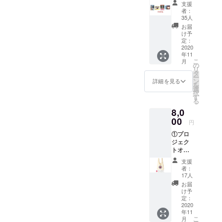
意。希
さい。
支援
テッ
望する
不適切
者：
カー4種
方は記
なお名
35人
②「球
載する
前の記
お届
詠」オ
お名前
入はお
け予
リジナ
を備考
定：
やめく
ルクリ
2020
欄へ記
ださ
年11
アファ
入をお
い。
こ
月
イル4種
願いし
の
リ
③モザ
ます。
タ
ー
イク
備考欄
ン
詳細を見る
を
アート
にお名
選
択
にお名
前の記
す
る
前記載
入がな
8,0
※①・②
い場合
監修中
00
は記載
円
のた
されま
①プロ
め、デ
せんの
ジェク
ザイ
でご注
トオリ
ン・仕
意くだ
ジナル
様は変
さい。
支援
越谷
更にな
不適切
者：
グッズ
る可能
なお名
17人
パック
性があ
前の記
お届
【内
りま
入はお
け予
容】 ・
す。
定：
やめく
プロ
2020
※③ 任
ださ
年11
ジェク
意。希
い。
こ
月
トロゴ
望する