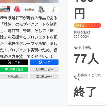
円
まちづくり・地域活性化
埼玉県越谷市が舞台の作品である
「球詠」のモザイクアートを制作
CAMPFIRE for Social Good
CAMPFIRE Creation
136%
し、越谷市、野球、そして「球
CAMPFIREふるさと納税
machi-ya
コミュニティ
目標金額は
300,000円
詠」を応援するプロジェクトを私
たち高校生グループが考案しまし
支援者数
た！プロジェクト実現のため、皆
77
人
様のお力を貸してください…！
ポスト
シェア
LINEで送る
URLコピー
募集終了まで残
埋め込み
QRコード
り
終了