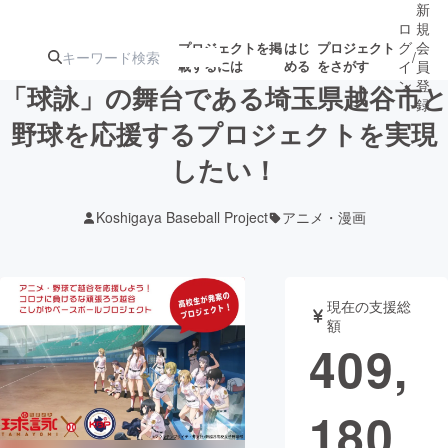
新
ロ
規
グ
会
プロジェクトを掲
はじ
プロジェクト
/
載するには
める
をさがす
イ
員
ン
登
「球詠」の舞台である埼玉県越谷市と
録
野球を応援するプロジェクトを実現
したい！
人気のプロ
注目のリ
注目の新着プロ
募集終了が近いプ
もうすぐ公開
ジェクト
ターン
ジェクト
ロジェクト
されます
Koshigaya Baseball Project
アニメ・漫画
アート・写真
音楽
現在の支援総
テクノロジー・ガジェット
ゲーム・サ
額
409,
映像・映画
書籍・雑誌
180
ビジネス・起業
チャレンジ