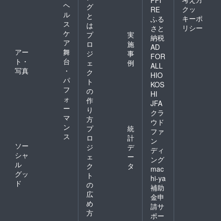
PFI
ヘ
グ
クッ
RE
ル
と
キーポ
ふる
ス
は
リシー
さと
ケ
プ
実
納税
ア
ロ
施
AD
アー
舞
ジ
事
FOR
ト・
台
ェ
例
ALL
写真
・
ク
HIO
パ
ト
KOS
フ
の
HI
ォ
作
JFA
ー
り
クラ
マ
方
ウド
ン
プ
統
ファ
ス
ロ
計
ン
ソー
ジ
デ
ディ
シャ
ェ
ー
ング
ル
ク
タ
mac
グッ
ト
hi-ya
ド
の
補助
広
金申
め
請サ
方
ポー