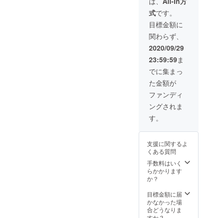
は、
All-In方
焙煎 珈
アファ
式
です。
琲屋 珈
イル4種
人 ド
④モザ
目標金額に
リップ
イク
関わらず、
バック
アート
３個入
にお名
2020/09/29
り×5 ・
前記載
23:59:59
ま
ガーヤ
※②・③
ちゃん
監修中
でに集まっ
サブレ
のた
た金額が
10枚入
め、デ
り ・越
ザイ
ファンディ
谷ふあ
ン・仕
ングされま
り 濃厚
様は変
チーズ
更にな
す。
など5種
る可能
②「球
性があ
詠」オ
りま
支援に関するよ
リジナ
す。
くある質問
ルス
※④ 任
テッ
意。希
手数料はいく
カー4種
望する
らかかります
③「球
方は記
か？
詠」オ
載する
リジナ
お名前
目標金額に届
ルクリ
を備考
かなかった場
アファ
欄へ記
合どうなりま
イル4種
入をお
すか？