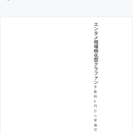
エ
ン
タ
メ
領
域
特
化
型
ク
ラ
フ
ァ
ン
手
数
料
0
円
か
ら
実
施
可