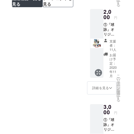
ン・仕
す
見る
見る
る
様は変
2,0
更にな
る可能
00
円
性があ
①「球
りま
詠」オ
す。
リジナ
※② 任
ルクリ
意。希
支援
アファ
望する
者：
イル4種
方は記
11人
②モザ
載する
お届
イク
お名前
け予
アート
を備考
定：
にお名
2020
欄へ記
年11
前記載
入をお
こ
月
※① 監
願いし
の
リ
修中の
ます。
タ
ー
ため、
備考欄
ン
詳細を見る
を
デザイ
にお名
選
択
ン・仕
前の記
す
る
様は変
入がな
3,0
更にな
い場合
る可能
00
は記載
円
性があ
されま
①「球
りま
せんの
詠」オ
す。
でご注
リジナ
※② 任
意くだ
ルス