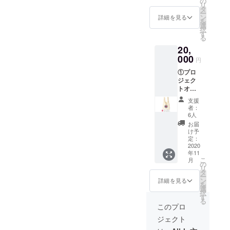
の
リ
入りエ
方は記
タ
ー
コバッ
載する
ン
詳細を見る
を
グ ・自
お名前
選
択
家焙煎
を備考
す
る
珈琲屋
欄へ記
20,
珈人 ド
入をお
リップ
000
願いし
円
バック3
ます。
①プロ
個入り
備考欄
ジェク
・ガー
にお名
トオリ
ヤちゃ
前の記
ジナル
んサブ
入がな
支援
越谷
レ5枚入
い場合
者：
グッズ
り ・越
は記載
6人
パック
谷ふあ
されま
お届
【内
り 濃厚
せんの
け予
容】 ・
チーズ
定：
でご注
プロ
2020
など3種
意くだ
年11
ジェク
②「球
さい。
こ
月
トロゴ
詠」オ
の
不適切
リ
入りエ
リジナ
タ
なお名
ー
コバッ
ルス
ン
前の記
詳細を見る
を
グ ・か
テッ
選
入はお
択
けジャ
カー4種
す
やめく
る
ム プ
③「球
ださ
このプロ
レーン
詠」オ
い。
ジェクト
(苺)×2
リジナ
・自家
ルクリ