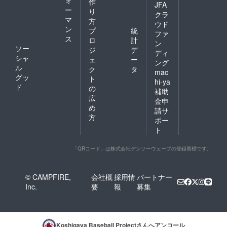
作
JFA
ー
り
クラ
マ
方
ウド
ン
プ
統
ファ
ス
ロ
計
ン
ソー
ジ
デ
ディ
シャ
ェ
ー
ング
ル
ク
タ
mac
グッ
ト
hi-ya
ド
の
補助
広
金申
め
請サ
方
ポー
ト
「QRコード」は株式会社デンソーウェーブの登録商標です。
© CAMPFIRE,
会社概
採用情
パートナー
Inc.
要
報
募集
Koshigaya Baseball Project
さんへアンコール