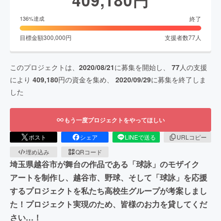
終了
136
%達成
目標金額
300,000
円
支援者数
77
人
このプロジェクトは、
2020/08/21
に募集を開始し、
77
人の支援
により
409,180
円の資金を集め、
2020/09/29
に募集を終了しま
した
もう一度プロジェクトをやってほしい
ポスト
シェア
LINEで送る
URLコピー
埋め込み
QRコード
埼玉県越谷市が舞台の作品である「球詠」のモザイク
アートを制作し、越谷市、野球、そして「球詠」を応援
するプロジェクトを私たち高校生グループが考案しまし
た！プロジェクト実現のため、皆様のお力を貸してくだ
さい…！