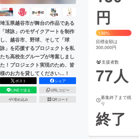
円
まちづくり・地域活性化
埼玉県越谷市が舞台の作品である
「球詠」のモザイクアートを制作
CAMPFIRE for Social Good
CAMPFIRE Creation
136%
し、越谷市、野球、そして「球
CAMPFIREふるさと納税
machi-ya
コミュニティ
目標金額は
300,000円
詠」を応援するプロジェクトを私
たち高校生グループが考案しまし
支援者数
た！プロジェクト実現のため、皆
77
人
様のお力を貸してください…！
ポスト
シェア
LINEで送る
URLコピー
募集終了まで残
埋め込み
QRコード
り
終了