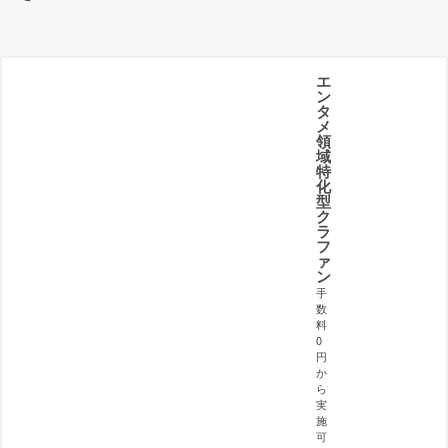
エ
ン
タ
メ
領
域
特
化
型
ク
ラ
フ
ァ
ン
手
数
料
0
円
か
ら
実
施
可