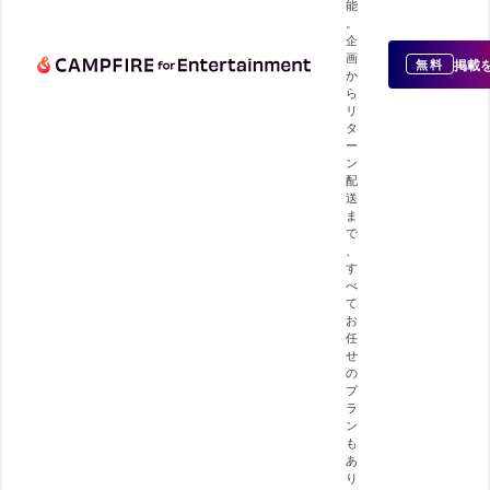
能
。
企
画
掲載
無料
か
ら
リ
タ
ー
ン
配
送
ま
で
、
す
べ
て
お
任
せ
の
プ
ラ
ン
も
あ
り