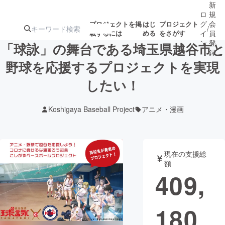
新
ロ
規
グ
会
プロジェクトを掲
はじ
プロジェクト
/
載するには
める
をさがす
イ
員
ン
登
「球詠」の舞台である埼玉県越谷市と
録
野球を応援するプロジェクトを実現
したい！
人気のプロ
注目のリ
注目の新着プロ
募集終了が近いプ
もうすぐ公開
ジェクト
ターン
ジェクト
ロジェクト
されます
Koshigaya Baseball Project
アニメ・漫画
アート・写真
音楽
現在の支援総
テクノロジー・ガジェット
ゲーム・サ
額
409,
映像・映画
書籍・雑誌
180
ビジネス・起業
チャレンジ