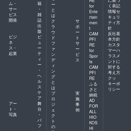
RE
ム・
籍
ー
く表記
for
サー
・
と
情報セ
Ente
ビス
雑
は
キュリ
rtain
開発
誌
ク
サ
ティ方
men
出
ラ
ポ
針
t
版
ウ
ー
反社基
CAM
ビジ
ビ
ド
ト
本方針
PFI
ネ
ュ
フ
サ
カスタ
RE
ス・
ー
ァ
ー
マーハ
for
起業
テ
ン
ビ
ラスメ
Spor
ィ
デ
ス
ントに
ts
ー
ィ
対する
CAM
・
ン
考え方
PFI
ヘ
グ
クッ
RE
ル
と
キーポ
ふる
ス
は
リシー
さと
ケ
プ
実
納税
ア
ロ
施
AD
アー
舞
ジ
事
FOR
ト・
台
ェ
例
ALL
写真
・
ク
HIO
パ
ト
KOS
フ
の
HI
ォ