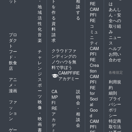
ット
・
ト
相
RE
は
地
を
談
CAM
あんし
域
作
す
PFI
ん・安
活
る
る
RE
全への
性
資
コ
取り組
化
料
ミュ
み
プロ
音
請
ニ
ニュー
ダク
楽
求
ティ
ス
ト
CAM
ヘルプ
クラウドファ
フー
チ
PFI
お問い
ンディングの
ド・
ャ
RE
合わせ
ノウハウを無
飲食
レ
Crea
料で学ぼう
店
ン
tion
各種規定
CAMPFIRE
ジ
CAM
アカデミー
アニ
ス
利用規
PFI
メ・
ポ
約
RE
漫画
ー
CA
説
細則
for
ツ
MP
明
プライ
Soci
ファ
映
FI
会
バシー
al
ッ
像
RE
・
ポリ
Goo
ショ
・
ア
相
シー
d
ン
映
カ
談
特定商
CAM
画
デ
会
取引法
PFI
ゲー
書
ミ
に基づ