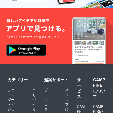
カテゴリー
起案サポート
サ
CAMP
ー
FIRE
テク
ま
プ
ス
ビ
につい
ノロ
ち
ロ
タ
ス
て
ジー
づ
ジ
ッ
・ガ
く
ェ
フ
CAM
CAMP
ジェ
り
ク
に
PFI
FIREと