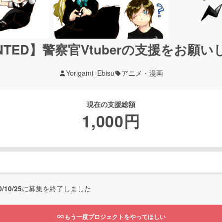
NTED】警察官Vtuberの支援をお願いし
Yorigami_Ebisu
アニメ・漫画
現在の支援総額
1,000
円
0/10/25
に募集を終了しました
もう一度プロジェクトをやってほしい