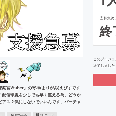
募集終
CAMPFIRE for Social Good
CAMPFIRE Creation
終
CAMPFIREふるさと納税
machi-ya
コミュニティ
このプロジェ
終了しました
官Vtuber」の寄神(よりがみ)えびすです
！配信環境を少しでも早く整える為、どうか
ピアス？気にしないでいいんです、バーチャ
ピー
埋め込み
QRコード