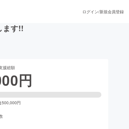
ログイン
/
新規会員登録
ます!!
うすぐ公開されます
支援総額
プロダクト
000
円
ファッション
スポーツ
00,000円
数
ア
ソーシャルグッド
人