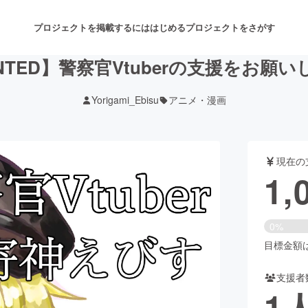
プロジェクトを掲載するには
はじめる
プロジェクトをさがす
NTED】警察官Vtuberの支援をお願いし
Yorigami_Ebisu
アニメ・漫画
注目のリターン
注目の新着プロジェクト
募集終了が近いプロジェクト
も
現在の
音楽
舞台・パフォーマンス
1,
ゲーム・サービス開発
フード・飲食店
0%
書籍・雑誌出版
アニメ・漫画
目標金額は5
支援者
チャレンジ
ビューティー・ヘルスケ
1