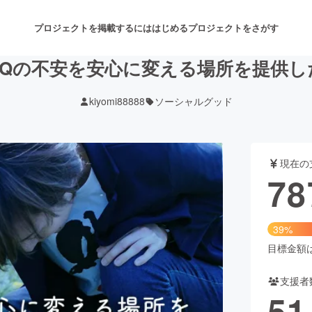
プロジェクトを掲載するには
はじめる
プロジェクトをさがす
BTQの不安を安心に変える場所を提供し
kiyomi88888
ソーシャルグッド
注目のリターン
注目の新着プロジェクト
募集終了が近いプロジェクト
も
現在の
音楽
舞台・パフォーマンス
78
ゲーム・サービス開発
フード・飲食店
39%
書籍・雑誌出版
アニメ・漫画
目標金額は2
支援者
チャレンジ
ビューティー・ヘルスケ
51