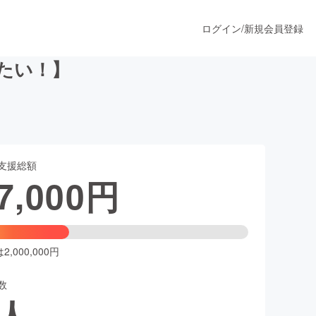
ログイン
/
新規会員登録
たい！】
うすぐ公開されます
支援総額
プロダクト
7,000
円
ファッション
スポーツ
,000,000円
数
ア
ソーシャルグッド
人