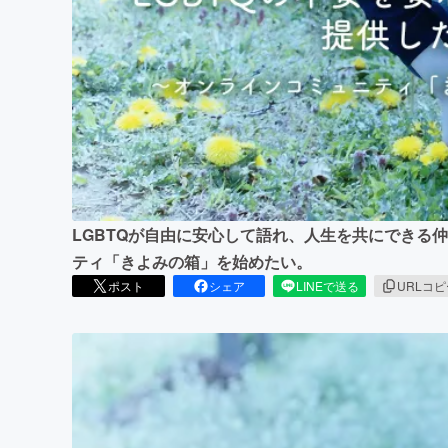
まちづくり・地域活性化
LGBTQが自由に安心して語れ、人生を共にできる
ティ「きよみの箱」を始めたい。
ポスト
シェア
LINEで送る
URLコ