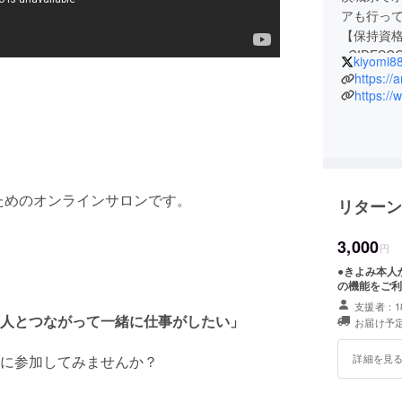
アも行っ
【保持資
●CIDE
kiyomi8
● 日本エ
https://
● 心理カ
https:/
ブログでは
などを綴
ためのオンラインサロンです。
リターン
3,000
円
●きよみ本人
の機能をご利
支援者：1
人とつながって一緒に仕事がしたい」
お届け予定
に参加してみませんか？
詳細を見