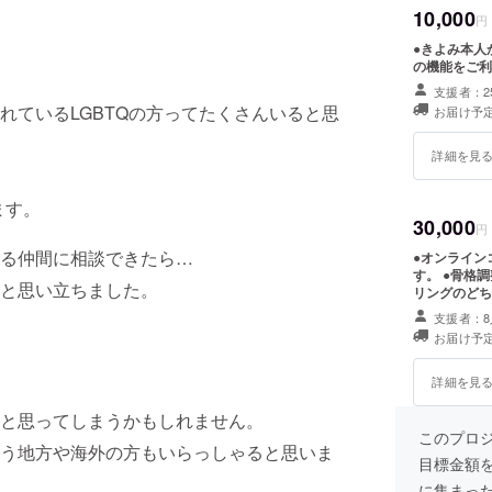
10,000
円
●きよみ本人
の機能をご利
支援者：2
れているLGBTQの方ってたくさんいると思
お届け予定
詳細を見
ます。
30,000
円
る仲間に相談できたら…
●オンライン
す。 ●骨格
と思い立ちました。
リングのどち
合、きよみの
支援者：8
※骨格調整及
お届け予定
2022年2
地までの交通
オンラインカ
詳細を見
できない思い
人の気持ちに
と思ってしまうかもしれません。
このプロジェ
う地方や海外の方もいらっしゃると思いま
目標金額
に集まっ