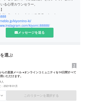
ている心理カウンセラー。
格】
SCOインターナショナルエステティシャン
8888
ステティック協会認定エステティシャン
ameblo.jp/kiyomino-ki/
ウンセラー２級
/www.instagram.com/kiyomi.88888/
メッセージを送る
17年越しのLGBTカミングアウトや同性への恋話
っています。
を選ぶ
からの直接メール ●オンラインコミュニティを14日間すべて
用いただけます。
8人
：2021年01月
このリターンを選択する
る