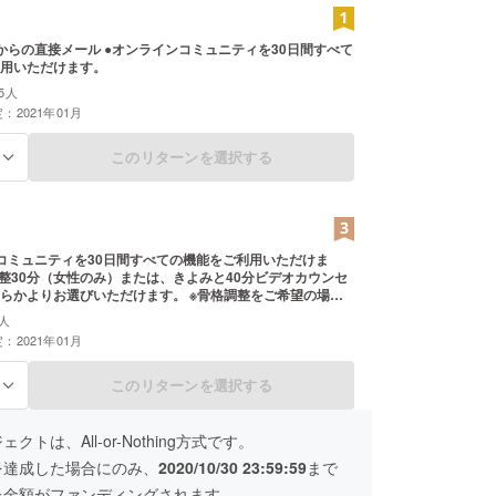
からの直接メール ●オンラインコミュニティを30日間すべて
用いただけます。
5人
：2021年01月
このリターンを選択する
る
コミュニティを30日間すべての機能をご利用いただけま
調整30分（女性のみ）または、きよみと40分ビデオカウンセ
らかよりお選びいただけます。 ※骨格調整をご希望の場
サロンまで来ていただける方のみとさせていただきます。
人
びビデオカウンセリングの有効期限は2021年2月12日〜
：2021年01月
月11日までとなります。 ※骨格調整の施術をご希望の場合、現
費はご自身での負担となります。予めご了承ください。 ※
ウンセリングでは心のもやもや、解決しない悩み、言葉に
このリターンを選択する
る
など１対１のカウンセリングでお悩みを伺い、お一人お一
寄り添いながら、解決への道標をつくって行きます。
クトは、All-or-Nothing方式です。
を達成した場合にのみ、
2020/10/30 23:59:59
まで
た金額がファンディングされます。