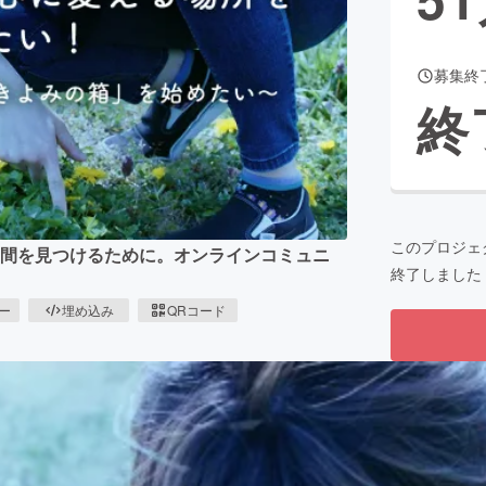
募集終
CAMPFIRE for Social Good
CAMPFIRE Creation
終
CAMPFIREふるさと納税
machi-ya
コミュニティ
このプロジェ
仲間を見つけるために。オンラインコミュニ
終了しました
ピー
埋め込み
QRコード