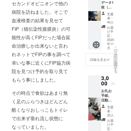
データ1
セカンドオピニオンで他の
枚（ラ
病院を訪ねました。そこで
ンダ
支援
ム）と
者：
血液検査の結果を見せて
お礼の
40人
メッ
お届
FIP（猫伝染性腹膜炎）の可
セー
け予
ジ、活
定：
能性が高くFIPだった場合延
動報告
2020
年11
を送ら
命治療しか出来ないと言わ
こ
月
せて頂
の
リ
れネットでFIPの事を調べて
きま
タ
ー
す。
ン
詳細を見る
を
幸いな事に近くにFIP協力病
選
択
す
院を見つけ予約を取り見て
る
3,0
もらう事にしました。
00
円
お礼お
その時点で食欲はあまり無
手紙、
活動報
く足のふらつきはどんどん
告、ポ
支援
酷くなりおしっこもトイレ
スト
者：
カード
32人
で出来ず垂れ流し状態に
を送ら
お届
せて頂
け予
なっていました。
きま
定：