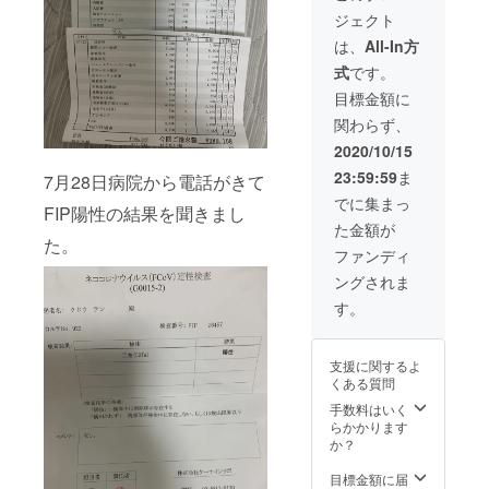
ジェクト
は、
All-In方
式
です。
目標金額に
関わらず、
2020/10/15
23:59:59
ま
7月28日病院から電話がきて
でに集まっ
FIP陽性の結果を聞きまし
た金額が
た。
ファンディ
ングされま
す。
支援に関するよ
くある質問
手数料はいく
らかかります
か？
目標金額に届