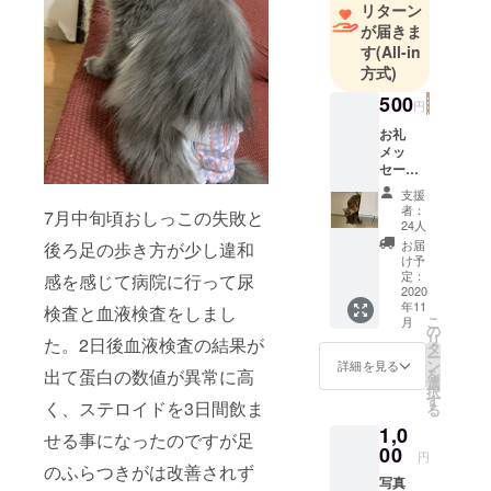
リターン
が届きま
す
(All-in
方式)
500
円
お礼
メッ
セージ
と活動
支援
報告を
者：
7月中旬頃おしっこの失敗と
送らせ
24人
て頂き
お届
後ろ足の歩き方が少し違和
ます。
け予
定：
感を感じて病院に行って尿
2020
年11
検査と血液検査をしまし
こ
月
の
リ
た。2日後血液検査の結果が
タ
ー
ン
詳細を見る
を
出て蛋白の数値が異常に高
選
択
す
く、ステロイドを3日間飲ま
る
1,0
せる事になったのですが足
00
円
のふらつきがは改善されず
写真