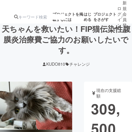
新
ロ
規
グ
会
プロジェクトを掲
はじ
プロジェクト
/
載するには
める
をさがす
イ
員
ン
登
天ちゃんを救いたい！FIP猫伝染性腹
録
膜炎治療費ご協力のお願いしたいで
す。
人気のプロ
注目のリ
注目の新着プロ
募集終了が近いプ
もうすぐ公開
ジェクト
ターン
ジェクト
ロジェクト
されます
KUDO810
チャレンジ
アート・写真
音楽
現在の支援総
テクノロジー・ガジェット
ゲーム・サ
額
309,
映像・映画
書籍・雑誌
500
ビジネス・起業
チャレンジ