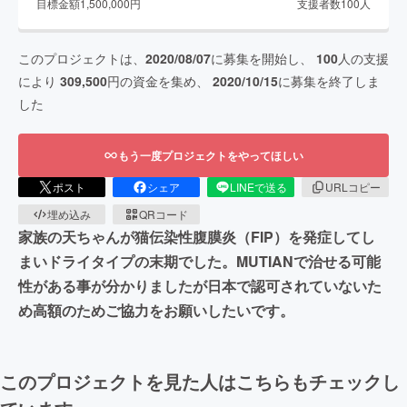
目標金額
1,500,000
円
支援者数
100
人
このプロジェクトは、
2020/08/07
に募集を開始し、
100
人の支援
により
309,500
円の資金を集め、
2020/10/15
に募集を終了しま
した
もう一度プロジェクトをやってほしい
ポスト
シェア
LINEで送る
URLコピー
埋め込み
QRコード
家族の天ちゃんが猫伝染性腹膜炎（FIP）を発症してし
まいドライタイプの末期でした。MUTIANで治せる可能
性がある事が分かりましたが日本で認可されていないた
め高額のためご協力をお願いしたいです。
このプロジェクトを見た人はこちらもチェックし