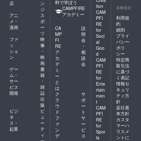
料で学ぼう
店
ン
tion
各種規定
CAMPFIRE
ジ
CAM
アカデミー
アニ
ス
利用規
PFI
メ・
ポ
約
RE
漫画
ー
CA
説
細則
for
ツ
MP
明
プライ
Soci
ファ
映
FI
会
バシー
al
ッ
像
RE
・
ポリ
Goo
ショ
・
ア
相
シー
d
ン
映
カ
談
特定商
CAM
画
デ
会
取引法
PFI
ゲー
書
ミ
に基づ
RE
ム・
籍
ー
く表記
for
サー
・
と
情報セ
Ente
ビス
雑
は
キュリ
rtain
開発
誌
ク
サ
ティ方
men
出
ラ
ポ
針
t
版
ウ
ー
反社基
CAM
ビジ
ビ
ド
ト
本方針
PFI
ネ
ュ
フ
サ
カスタ
RE
ス・
ー
ァ
ー
マーハ
for
起業
テ
ン
ビ
ラスメ
Spor
ィ
デ
ス
ントに
ts
ー