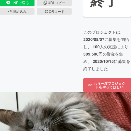
終了
LINEで送る
URLコピー
埋め込み
QRコード
このプロジェクトは、
2020/08/07
に募集を開始
し、
100
人の支援により
309,500
円の資金を集
め、
2020/10/15
に募集を
終了しました
もう一度プロジェク
トをやってほしい