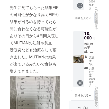
す。
2020
年11
先生に見てもらった結果FIP
こ
月
の
リ
タ
の可能性がかなり高くFIPの
ー
ン
詳細を見る
を
結果が出るのを待ってたら
選
択
す
る
間に合わなくなる可能性が
10,
ありその日から4日間入院し
000
円
てMUTIANの注射や貧血、
お礼の
お手
膀胱炎なども治療をして頂
紙、活
動報
きました。MUTIANの効果
支援
告、ポ
者：
スト
が出ているみたいで食欲も
5人
カー
お届
増えてきました。
ド、マ
け予
グカッ
定：
プを送
2020
年11
らせて
こ
月
頂きま
の
リ
す。
タ
ー
ン
詳細を見る
を
選
択
す
る
このプロ