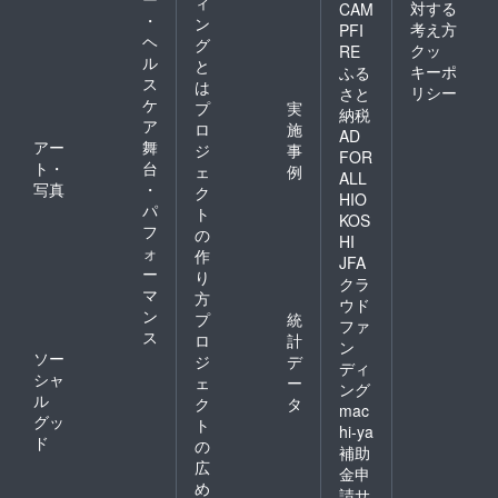
ィ
対する
CAM
・
ン
考え方
PFI
ヘ
グ
クッ
RE
ル
と
キーポ
ふる
ス
は
リシー
さと
ケ
プ
実
納税
ア
ロ
施
AD
アー
舞
ジ
事
FOR
ト・
台
ェ
例
ALL
写真
・
ク
HIO
パ
ト
KOS
フ
の
HI
ォ
作
JFA
ー
り
クラ
マ
方
ウド
ン
プ
統
ファ
ス
ロ
計
ン
ソー
ジ
デ
ディ
シャ
ェ
ー
ング
ル
ク
タ
mac
グッ
ト
hi-ya
ド
の
補助
広
金申
め
請サ