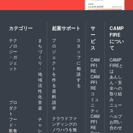
カテゴリー
起案サポート
サ
CAMP
ー
FIRE
テク
ま
プ
ス
ビ
につい
ノロ
ち
ロ
タ
ス
て
ジー
づ
ジ
ッ
・ガ
く
ェ
フ
CAM
CAMP
ジェ
り
ク
に
PFI
FIREと
ット
・
ト
相
RE
は
地
を
談
CAM
あんし
域
作
す
PFI
ん・安
活
る
る
RE
全への
性
資
コ
取り組
化
料
ミュ
み
プロ
音
請
ニ
ニュー
ダク
楽
求
ティ
ス
ト
CAM
ヘルプ
クラウドファ
フー
チ
PFI
お問い
ンディングの
ド・
ャ
RE
合わせ
ノウハウを無
飲食
レ
Crea