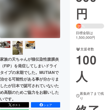
円
まちづくり・地域活性化
CAMPFIRE for Social Good
CAMPFIRE Creation
20%
CAMPFIREふるさと納税
machi-ya
コミュニティ
目標金額は
1,500,000円
支援者数
100
家族の天ちゃんが猫伝染性腹膜炎
（FIP）を発症してしまいドライ
人
タイプの末期でした。MUTIANで
治せる可能性がある事が分かりま
したが日本で認可されていないた
め高額のためご協力をお願いした
募集終了まで残
り
いです。
ポスト
シェア