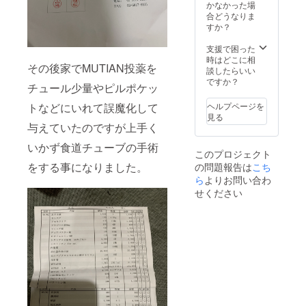
かなかった場
合どうなりま
すか？
支援で困った
時はどこに相
その後家でMUTIAN投薬を
談したらいい
ですか？
チュール少量やピルポケッ
ヘルプページを
トなどにいれて誤魔化して
見る
与えていたのですが上手く
いかず食道チューブの手術
このプロジェクト
をする事になりました。
の問題報告は
こち
ら
よりお問い合わ
せください