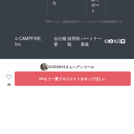
方
ポー
ト
「QRコード」は株式会社デンソーウェーブの登録商標です。
© CAMPFIRE,
会社概
採用情
パートナー
Inc.
要
報
募集
KUDO810
さんへアンコール
もう一度プロジェクトをやってほしい
49